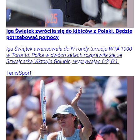
Iga Świątek zwróciła się do kibiców z Polski. Będzie
potrzebować pomocy
Iga Świątek awansowała do IV rundy turnieju WTA 1000
w Toronto. Polka w dwóch setach rozprawiła się ze
Szwajcarką Viktorija Golubic, wygrywając 6:2, 6:1.
Tenis
Sport