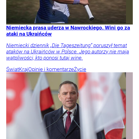
Niemiecka prasa uderza w Nawrockiego. Wini go za
ataki na Ukraińców
Niemiecki dziennik „Die Tageszeitung” poruszył temat
ataków na Ukraińców w Polsce. Jego autorzy nie mają
wątpliwości, kto ponosi tutaj winę.
Świat
Kraj
Opinie i komentarze
Życie