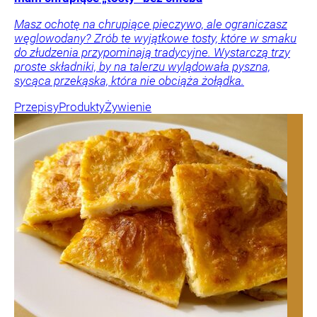
Masz ochotę na chrupiące pieczywo, ale ograniczasz
węglowodany? Zrób te wyjątkowe tosty, które w smaku
do złudzenia przypominają tradycyjne. Wystarczą trzy
proste składniki, by na talerzu wylądowała pyszna,
sycąca przekąska, która nie obciąża żołądka.
Przepisy
Produkty
Żywienie