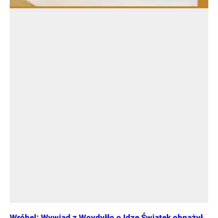
Wróbel: Wywiad z Woydyłło o Idze Świątek obnażył