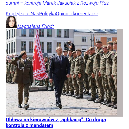
dumni – kontruje Marek Jakubiak z Rozwoju Plus.
Kraj
Tylko u Nas
Polityka
Opinie i komentarze
Magdalena
Frindt
Obława na kierowców z „aplikacją”. Co druga
kontrola z mandatem