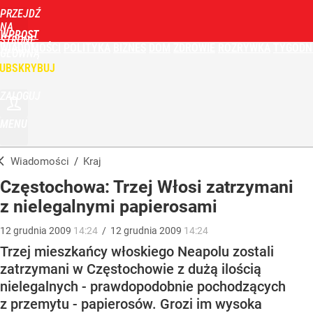
PRZEJDŹ
NA
WPROST
STRONĘ
WIADOMOŚCI
POLITYKA
BIZNES
DOM
ZDROWIE
ROZRYWKA
TYGODN
GŁÓWNĄ
UBSKRYBUJ
ZALOGUJ
MENU
Wiadomości
/
Kraj
Częstochowa: Trzej Włosi zatrzymani
z nielegalnymi papierosami
12
grudnia
2009
14:24
/
12
grudnia
2009
14:24
Trzej mieszkańcy włoskiego Neapolu zostali
zatrzymani w Częstochowie z dużą ilością
nielegalnych - prawdopodobnie pochodzących
z przemytu - papierosów. Grozi im wysoka