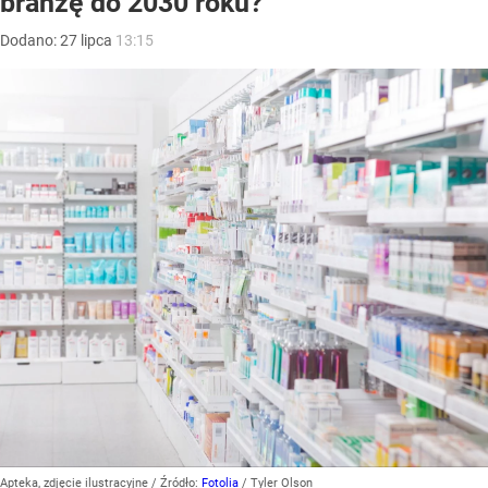
branżę do 2030 roku?
Dodano:
27
lipca
13:15
Apteka, zdjęcie ilustracyjne
/ Źródło:
Fotolia
/
Tyler Olson