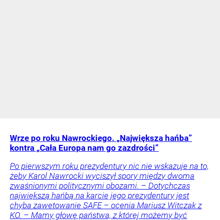
Wrze po roku Nawrockiego. „Największa hańba”
kontra „Cała Europa nam go zazdrości”
Po pierwszym roku prezydentury nic nie wskazuje na to,
żeby Karol Nawrocki wyciszył spory między dwoma
zwaśnionymi politycznymi obozami. – Dotychczas
największą hańbą na karcie jego prezydentury jest
chyba zawetowanie SAFE – ocenia Mariusz Witczak z
KO. – Mamy głowę państwa, z której możemy być