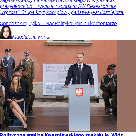
zagłosowałoby na Karola Nawrockiego w wyborach
prezydenckich – wynika z sondażu SW Research dla
„Wprost”. Grupa krytyków głowy państwa jest liczniejsza.
Sondaże
Kraj
Tylko u Nas
Polityka
Opinie i komentarze
Magdalena
Frindt
Polityczna analiza Kwaśniewskiego zaskakuje. Widzi