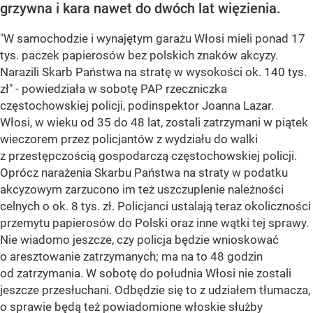
grzywna i kara nawet do dwóch lat więzienia.
"W samochodzie i wynajętym garażu Włosi mieli ponad 17
tys. paczek papierosów bez polskich znaków akcyzy.
Narazili Skarb Państwa na stratę w wysokości ok. 140 tys.
zł" - powiedziała w sobotę PAP rzeczniczka
częstochowskiej policji, podinspektor Joanna Lazar.
Włosi, w wieku od 35 do 48 lat, zostali zatrzymani w piątek
wieczorem przez policjantów z wydziału do walki
z przestępczością gospodarczą częstochowskiej policji.
Oprócz narażenia Skarbu Państwa na straty w podatku
akcyzowym zarzucono im też uszczuplenie należności
celnych o ok. 8 tys. zł. Policjanci ustalają teraz okoliczności
przemytu papierosów do Polski oraz inne wątki tej sprawy.
Nie wiadomo jeszcze, czy policja będzie wnioskować
o aresztowanie zatrzymanych; ma na to 48 godzin
od zatrzymania. W sobotę do południa Włosi nie zostali
jeszcze przesłuchani. Odbędzie się to z udziałem tłumacza,
o sprawie będą też powiadomione włoskie służby