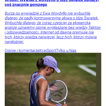
coś znacznie gorszego
Burza po wywiadzie z Ewą Woydyłło nie wybuchła
dlatego, że padły kontrowersyjne słowa o Idze Świątek.
Wybuchła dlatego, że coraz częściej za ekspercką
analizę uznajemy opinie wygłaszane bez wiedzy, faktów
i odpowiedzialności. Internet od dawna premiuje nie
tych, którzy wiedzą najwięcej, lecz tych, którzy mówią
najgłośniej.
Opinie i komentarze
Kraj
Sport
Tylko u Nas