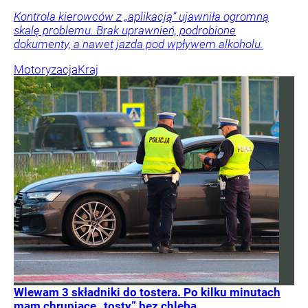
Kontrola kierowców z „aplikacją” ujawniła ogromną
skalę problemu. Brak uprawnień, podrobione
dokumenty, a nawet jazda pod wpływem alkoholu.
Motoryzacja
Kraj
Wlewam 3 składniki do tostera. Po kilku minutach
mam chrupiące „tosty” bez chleba