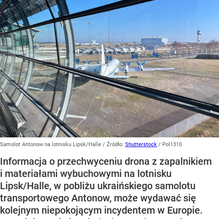
Samolot Antonow na lotnisku Lipsk/Halle
/ Źródło:
Shutterstock
/
Pol1310
Informacja o przechwyceniu drona z zapalnikiem
i materiałami wybuchowymi na lotnisku
Lipsk/Halle, w pobliżu ukraińskiego samolotu
transportowego Antonow, może wydawać się
kolejnym niepokojącym incydentem w Europie.