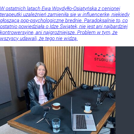
W ostatnich latach Ewa Woydyłło-Osiatyńska z cenionej
terapeutki uzależnień zamieniła się w influencerkę, niekiedy
głoszącą pop-psychologiczne brednie. Paradoksalnie to, co
ostatnio powiedziała o Idze Świątek, nie jest ani najbardziej
kontrowersyjne, ani najgroźniejsze. Problem w tym, że
wszyscy udawali, że tego nie widzą.