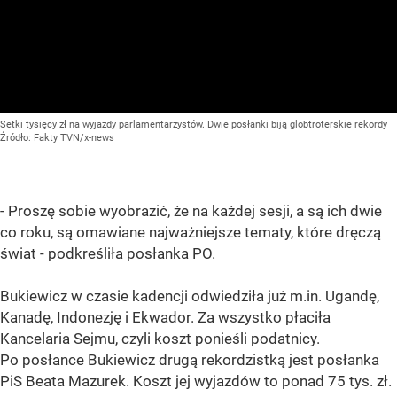
Setki tysięcy zł na wyjazdy parlamentarzystów. Dwie posłanki biją globtroterskie rekordy
Źródło:
Fakty TVN/x-news
- Proszę sobie wyobrazić, że na każdej sesji, a są ich dwie
co roku, są omawiane najważniejsze tematy, które dręczą
świat - podkreśliła posłanka PO.
Bukiewicz w czasie kadencji odwiedziła już m.in. Ugandę,
Kanadę, Indonezję i Ekwador. Za wszystko płaciła
Kancelaria Sejmu, czyli koszt ponieśli podatnicy.
Po posłance Bukiewicz drugą rekordzistką jest posłanka
PiS Beata Mazurek. Koszt jej wyjazdów to ponad 75 tys. zł.