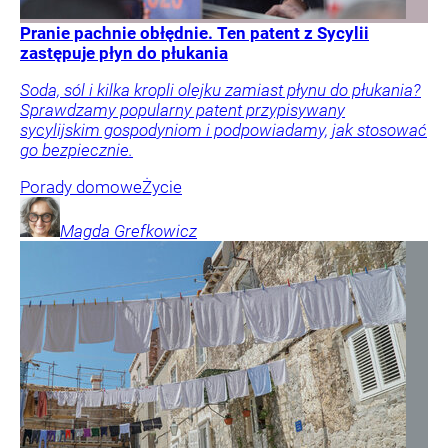
Pranie pachnie obłędnie. Ten patent z Sycylii
zastępuje płyn do płukania
Soda, sól i kilka kropli olejku zamiast płynu do płukania?
Sprawdzamy popularny patent przypisywany
sycylijskim gospodyniom i podpowiadamy, jak stosować
go bezpiecznie.
Porady domowe
Życie
Magda
Grefkowicz