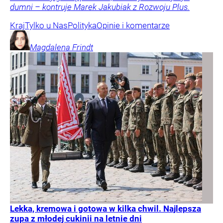
dumni – kontruje Marek Jakubiak z Rozwoju Plus.
Kraj
Tylko u Nas
Polityka
Opinie i komentarze
Magdalena
Frindt
Lekka, kremowa i gotowa w kilka chwil. Najlepsza
zupa z młodej cukinii na letnie dni