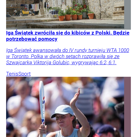
Iga Świątek zwróciła się do kibiców z Polski. Będzie
potrzebować pomocy
Iga Świątek awansowała do IV rundy turnieju WTA 1000
w Toronto. Polka w dwóch setach rozprawiła się ze
Szwajcarką Viktorija Golubic, wygrywając 6:2, 6:1.
Tenis
Sport