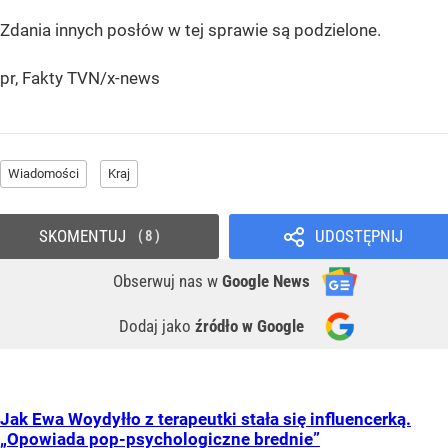
Zdania innych posłów w tej sprawie są podzielone.
pr, Fakty TVN/x-news
Wiadomości
Kraj
SKOMENTUJ
UDOSTĘPNIJ
8
Obserwuj nas
w
Google News
Dodaj jako
źródło w Google
Jak Ewa Woydyłło z terapeutki stała się influencerką.
„Opowiada pop-psychologiczne brednie”