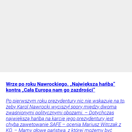
Wrze po roku Nawrockiego. „Największa hańba”
kontra „Cała Europa nam go zazdrości”
Po pierwszym roku prezydentury nic nie wskazuje na to,
żeby Karol Nawrocki wyciszył spory między dwoma
zwaśnionymi politycznymi obozami. – Dotychczas
największą hańbą na karcie jego prezydentury jest
chyba zawetowanie SAFE – ocenia Mariusz Witczak z
KO. – Mamy głowę państwa, z której możemy być