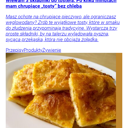
Wlewam 3 składniki do tostera. Po kilku minutach
mam chrupiące „tosty” bez chleba
Masz ochotę na chrupiące pieczywo, ale ograniczasz
węglowodany? Zrób te wyjątkowe tosty, które w smaku
do złudzenia przypominają tradycyjne. Wystarczą trzy
proste składniki, by na talerzu wylądowała pyszna,
sycąca przekąska, która nie obciąża żołądka.
Przepisy
Produkty
Żywienie