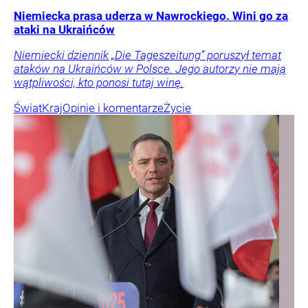
Niemiecka prasa uderza w Nawrockiego. Wini go za
ataki na Ukraińców
Niemiecki dziennik „Die Tageszeitung” poruszył temat
ataków na Ukraińców w Polsce. Jego autorzy nie mają
wątpliwości, kto ponosi tutaj winę.
Świat
Kraj
Opinie i komentarze
Życie