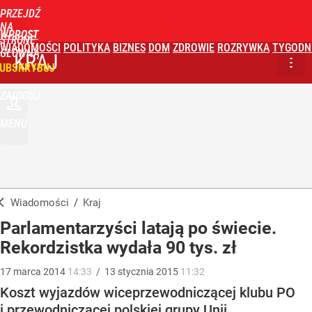
PRZEJDŹ
NA
WPROST
STRONĘ
WIADOMOŚCI
POLITYKA
BIZNES
DOM
ZDROWIE
ROZRYWKA
TYGODN
GŁÓWNĄ
KRAJ
UBSKRYBUJ
ZALOGUJ
MENU
Wiadomości
/
Kraj
Parlamentarzyści latają po świecie.
Rekordzistka wydała 90 tys. zł
17
marca
2014
14:33
/
13
stycznia
2015
11:32
Koszt wyjazdów wiceprzewodniczącej klubu PO
i przewodniczącej polskiej grupy Unii