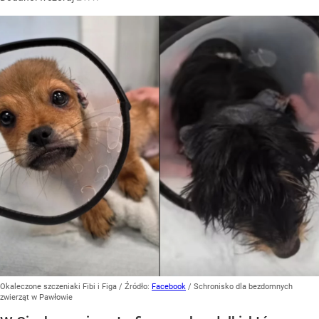
Okaleczone szczeniaki Fibi i Figa
/ Źródło:
Facebook
/
Schronisko dla bezdomnych
zwierząt w Pawłowie