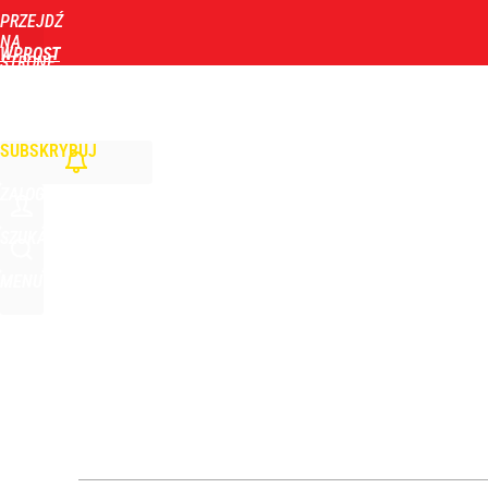
PRZEJDŹ
Udostępnij
15
Skomentuj
NA
WPROST
STRONĘ
GŁÓWNĄ
WIADOMOŚCI
POLITYKA
BIZNES
DOM
ZDROWIE
ROZRYWKA
TYGOD
Wyrzucenie Morawieckiego nie wystarczyło. Szykuje
SUBSKRYBUJ
1
ZALOGUJ
Konstytucjonalista nie ma wątpliwości. Tłumaczy,
SZUKAJ
MENU
4
„Nie chodzi o zemstę”. Mocny apel w sprawie ofiar 
dodaj