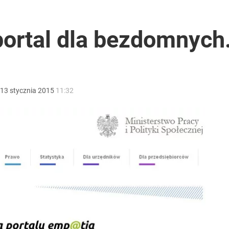
czasów Obajtka grozi po 25 lat więzienia
portal dla bezdomnych.
acy o przywróceniu CPN
13
stycznia
2015
11:32
a sprawcą