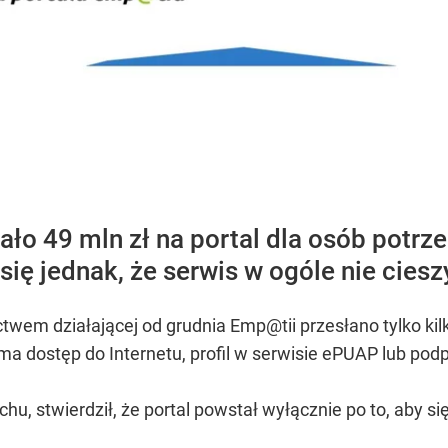
ało 49 mln zł na portal dla osób potr
ię jednak, że serwis w ogóle nie ciesz
twem działającej od grudnia Emp@tii przesłano tylko kil
ma dostęp do Internetu, profil w serwisie ePUAP lub podp
u, stwierdził, że portal powstał wyłącznie po to, aby si