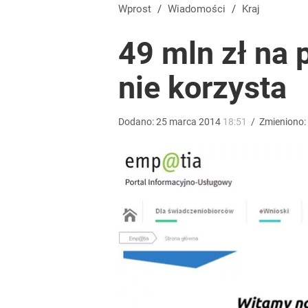
Orlen stracił przez nich 1,5 mld zł? Menedżerom z 
Wprost
/
Wiadomości
/
Kraj
49 mln zł na 
5
nie korzysta
Tego sondażu premier nie może zlekceważyć. Pol
Dodano:
25
marca
2014
18:51
/
Zmieniono:
8
Atak na 15-latka Kamiennej Górze. Trwa obława z
3