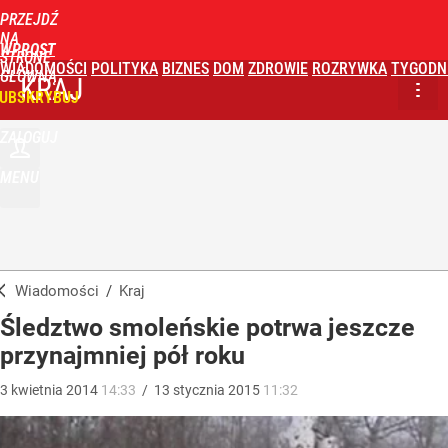
PRZEJDŹ
NA
WPROST
STRONĘ
WIADOMOŚCI
POLITYKA
BIZNES
DOM
ZDROWIE
ROZRYWKA
TYGODN
GŁÓWNĄ
KRAJ
UBSKRYBUJ
ZALOGUJ
MENU
Wiadomości
/
Kraj
Śledztwo smoleńskie potrwa jeszcze
przynajmniej pół roku
3
kwietnia
2014
14:33
/
13
stycznia
2015
11:32