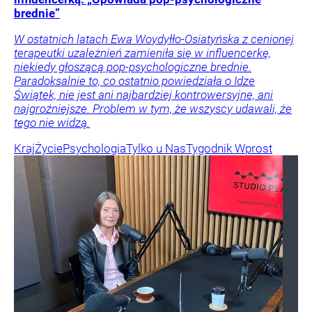
brednie”
W ostatnich latach Ewa Woydyłło-Osiatyńska z cenionej
terapeutki uzależnień zamieniła się w influencerkę,
niekiedy głoszącą pop-psychologiczne brednie.
Paradoksalnie to, co ostatnio powiedziała o Idze
Świątek, nie jest ani najbardziej kontrowersyjne, ani
najgroźniejsze. Problem w tym, że wszyscy udawali, że
tego nie widzą.
Kraj
Życie
Psychologia
Tylko u Nas
Tygodnik Wprost