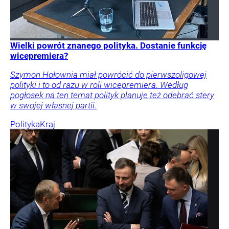
Wielki powrót znanego polityka. Dostanie funkcję
wicepremiera?
Szymon Hołownia miał powrócić do pierwszoligowej
polityki i to od razu w roli wicepremiera. Według
pogłosek na ten temat polityk planuje też odebrać stery
w swojej własnej partii.
Polityka
Kraj