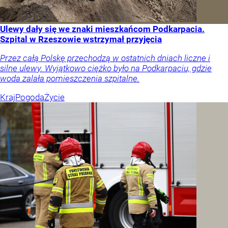
Ulewy dały się we znaki mieszkańcom Podkarpacia.
Szpital w Rzeszowie wstrzymał przyjęcia
Przez całą Polskę przechodzą w ostatnich dniach liczne i
silne ulewy. Wyjątkowo ciężko było na Podkarpaciu, gdzie
woda zalała pomieszczenia szpitalne.
Kraj
Pogoda
Życie