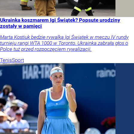
Ukrainka koszmarem Igi Świątek? Popsute urodziny
zostały w pamięci
Marta Kostiuk będzie rywalką Igi Świątek w meczu IV rundy
turnieju rangi WTA 1000 w Toronto. Ukrainka zabrała głos o
Polce tuż przed rozpoczęciem rywalizacji.
Tenis
Sport