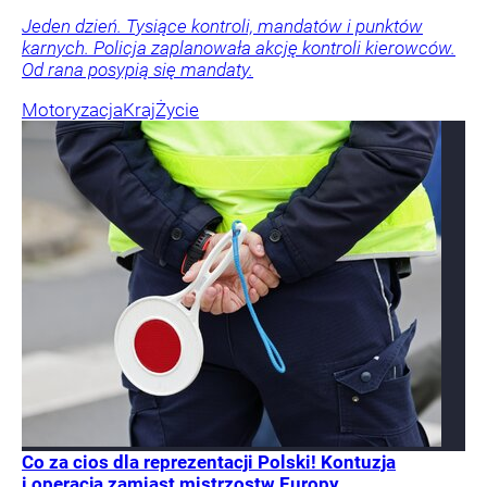
Jeden dzień. Tysiące kontroli, mandatów i punktów
karnych. Policja zaplanowała akcję kontroli kierowców.
Od rana posypią się mandaty.
Motoryzacja
Kraj
Życie
Co za cios dla reprezentacji Polski! Kontuzja
i operacja zamiast mistrzostw Europy