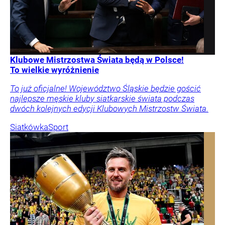
Klubowe Mistrzostwa Świata będą w Polsce!
To wielkie wyróżnienie
To już oficjalne! Województwo Śląskie będzie gościć
najlepsze męskie kluby siatkarskie świata podczas
dwóch kolejnych edycji Klubowych Mistrzostw Świata.
Siatkówka
Sport