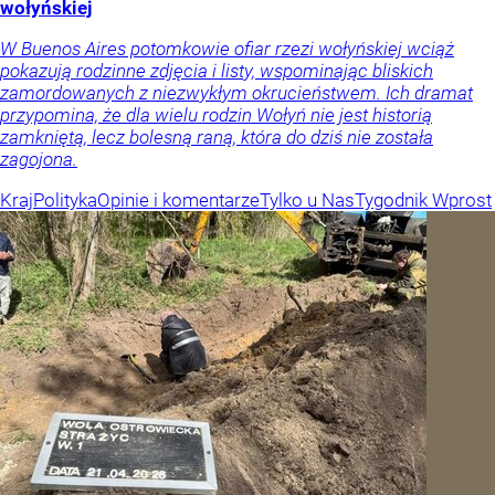
wołyńskiej
W Buenos Aires potomkowie ofiar rzezi wołyńskiej wciąż
pokazują rodzinne zdjęcia i listy, wspominając bliskich
zamordowanych z niezwykłym okrucieństwem. Ich dramat
przypomina, że dla wielu rodzin Wołyń nie jest historią
zamkniętą, lecz bolesną raną, która do dziś nie została
zagojona.
Kraj
Polityka
Opinie i komentarze
Tylko u Nas
Tygodnik Wprost