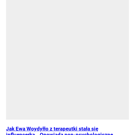
Jak Ewa Woydyłło z terapeutki stała się
influencerką. „Opowiada pop-psychologiczne