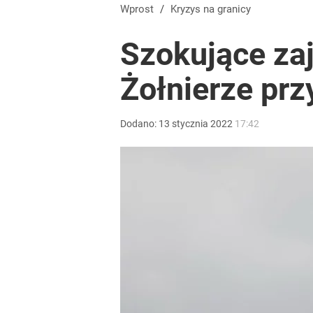
Stanowski na obchodach rocznicy Nawrockiego. W
Wprost
/
Kryzys na granicy
Szokujące za
5
Żołnierze prz
Tego sondażu premier nie może zlekceważyć. Pol
Dodano:
13
stycznia
2022
17:42
8
Ile kosztowały obchody rocznicy Nawrockiego? W
2