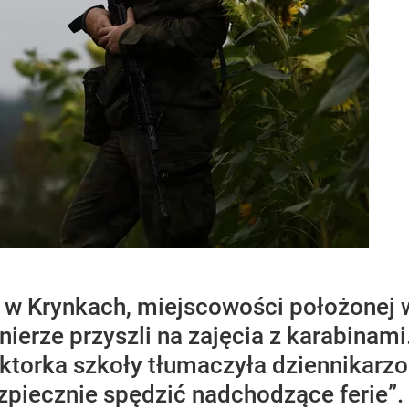
w Krynkach, miejscowości położonej w 
łnierze przyszli na zajęcia z karabinam
ektorka szkoły tłumaczyła dziennikarzom
ezpiecznie spędzić nadchodzące ferie”.