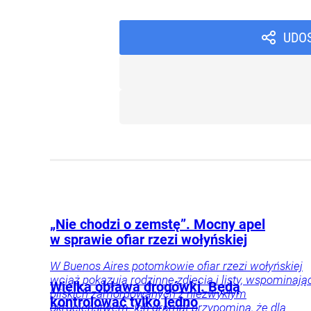
UDO
„Nie chodzi o zemstę”. Mocny apel
w sprawie ofiar rzezi wołyńskiej
W Buenos Aires potomkowie ofiar rzezi wołyńskiej
wciąż pokazują rodzinne zdjęcia i listy, wspominają
Wielka obława drogówki. Będą
bliskich zamordowanych z niezwykłym
kontrolować tylko jedno
okrucieństwem. Ich dramat przypomina, że dla