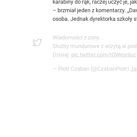
karabiny do rąk, raczej uczyć je, 
– brzmiał jeden z komentarzy. „Daw
osoba. Jednak dyrektorka szkoły st
Wiadomości z zony...
Służby mundurowe z wizytą w po
Dzisiaj.
pic.twitter.com/tOWesriluc
— Piotr Czaban (@CzabanPiotr)
Ja