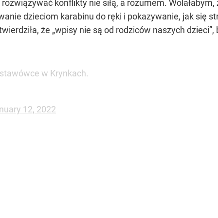
jak rozwiązywać konflikty nie siłą, a rozumem. Wolałabym
anie dzieciom karabinu do ręki i pokazywanie, jak się str
wierdziła, że „wpisy nie są od rodziców naszych dzieci”, 
dstawówce w Krynkach.
nuary 12, 2022