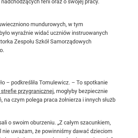
nadchodzących ferii oraz o swojej pracy.
ci uwieczniono mundurowych, w tym
było wyraźnie widać uczniów instruowanych
yrektorka Zespołu Szkół Samorządowych
o.
yło – podkreśliła Tomulewicz. – To spotkanie
strefie przygranicznej
, mogłyby bezpiecznie
ń, na czym polega praca żołnierza i innych służb
isali o swoim oburzeniu. „Z całym szacunkiem,
adal nie uważam, że powinniśmy dawać dzieciom