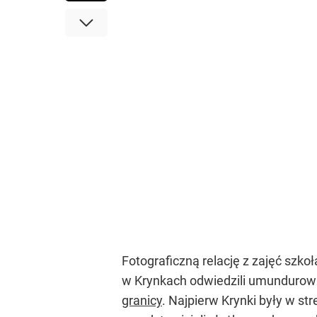
Fotograficzną relację z zajęć sz
w Krynkach odwiedzili umundurowani
granicy
. Najpierw Krynki były w st