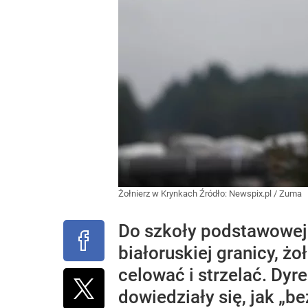
Żołnierz w Krynkach
Źródło:
Newspix.pl
/
Zuma
Do szkoły podstawowej 
białoruskiej granicy, żo
celować i strzelać. Dyr
dowiedziały się, jak „b