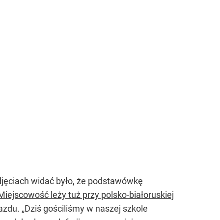
djęciach widać było, że podstawówkę
Miejscowość leży tuż przy polsko-białoruskiej
azdu. „Dziś gościliśmy w naszej szkole