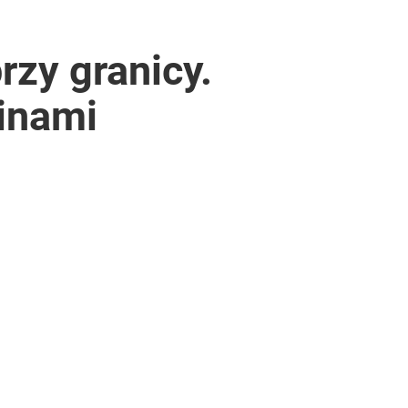
zy granicy.
binami