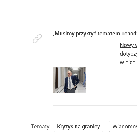
„Musimy przykryć tematem uchodźc
Nowy w
dotycz
w nich 
Kryzys na granicy
Wiadomoś