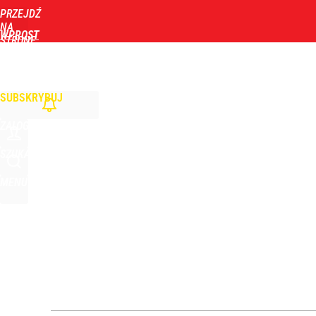
PRZEJDŹ
Udostępnij
2
Skomentuj
NA
WPROST
STRONĘ
GŁÓWNĄ
WIADOMOŚCI
POLITYKA
BIZNES
DOM
ZDROWIE
ROZRYWKA
TYGOD
Narzekają na Nawrockiego „jak ktoś taki został 
SUBSKRYBUJ
3
ZALOGUJ
Moskwa znów wygraża Polsce i atakuje Nawrockieg
SZUKAJ
MENU
dodaj
„Nie chodzi o zemstę”. Mocny apel w sprawie ofiar 
dodaj