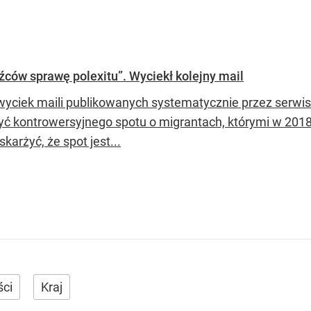
ów sprawę polexitu”. Wyciekł kolejny mail
yciek maili publikowanych systematycznie przez serw
yć kontrowersyjnego spotu o migrantach, którymi w 2018
skarżyć, że spot jest...
ci
Kraj