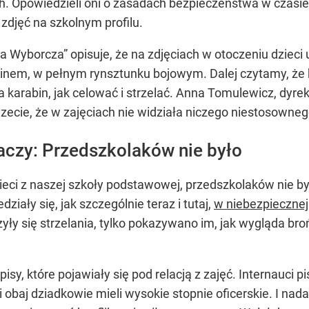
. Opowiedzieli oni o zasadach bezpieczeństwa w czasie 
zdjęć na szkolnym profilu.
eta Wyborcza” opisuje, że na zdjęciach w otoczeniu dzie
nem, w pełnym rynsztunku bojowym. Dalej czytamy, że 
ała karabin, jak celować i strzelać. Anna Tomulewicz, d
zecie, że w zajęciach nie widziała niczego niestosowneg
aczy: Przedszkolaków nie było
zieci z naszej szkoły podstawowej, przedszkolaków nie b
ziały się, jak szczególnie teraz i tutaj,
w niebezpiecznej 
yły się strzelania, tylko pokazywano im, jak wygląda bro
y, które pojawiały się pod relacją z zajęć. Internauci p
 obaj dziadkowie mieli wysokie stopnie oficerskie. I n