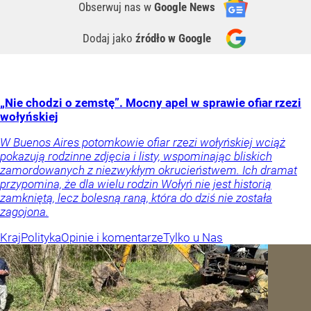
Obserwuj nas
w
Google News
Dodaj jako
źródło w Google
„Nie chodzi o zemstę”. Mocny apel w sprawie ofiar rzezi
wołyńskiej
W Buenos Aires potomkowie ofiar rzezi wołyńskiej wciąż
pokazują rodzinne zdjęcia i listy, wspominając bliskich
zamordowanych z niezwykłym okrucieństwem. Ich dramat
przypomina, że dla wielu rodzin Wołyń nie jest historią
zamkniętą, lecz bolesną raną, która do dziś nie została
zagojona.
Kraj
Polityka
Opinie i komentarze
Tylko u Nas