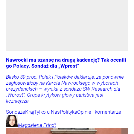
Nawrocki ma szansę na drugą kadencję? Tak ocenili
go Polacy. Sondaż dla „Wprost”
Blisko 39 proc. Polek i Polaków deklaruje, że ponownie
zagłosowałoby na Karola Nawrockiego w wyborach
prezydenckich – wynika z sondażu SW Research dla
„Wprost”. Grupa krytyków głowy państwa jest
liczniejsza.
Sondaże
Kraj
Tylko u Nas
Polityka
Opinie i komentarze
Magdalena
Frindt