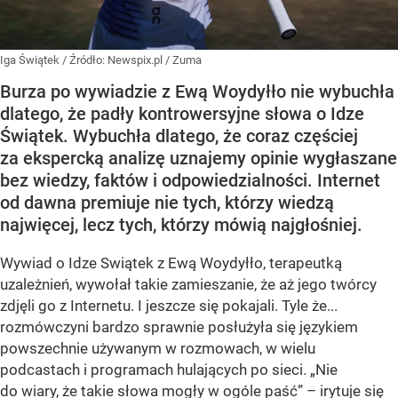
Iga Świątek
/ Źródło:
Newspix.pl
/
Zuma
Burza po wywiadzie z Ewą Woydyłło nie wybuchła
dlatego, że padły kontrowersyjne słowa o Idze
Świątek. Wybuchła dlatego, że coraz częściej
za ekspercką analizę uznajemy opinie wygłaszane
bez wiedzy, faktów i odpowiedzialności. Internet
od dawna premiuje nie tych, którzy wiedzą
najwięcej, lecz tych, którzy mówią najgłośniej.
Wywiad o Idze Swiątek z Ewą Woydyłło, terapeutką
uzależnień, wywołał takie zamieszanie, że aż jego twórcy
zdjęli go z Internetu. I jeszcze się pokajali. Tyle że...
rozmówczyni bardzo sprawnie posłużyła się językiem
powszechnie używanym w rozmowach, w wielu
podcastach i programach hulających po sieci. „Nie
do wiary, że takie słowa mogły w ogóle paść” – irytuje się