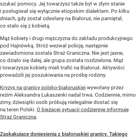
szukać pomocy. Jej towarzysz także był w złym stanie
i posługiwał się wyłącznie etiopskim dialektem. Po kilku
dniach, gdy został odesłany na Białoruś, nie pamiętał,
co stało się z kobietą.
Mąż kobiety i drugi mężczyzna do zakładu produkcyjnego
pod Hajnówką. Stróż wezwał policję, następnie
zawiadomiona została Straż Graniczna. Nie jest jasne,
co działo się dalej, ale grupa została rozdzielona. Mąż
i towarzysze kobiety mieli trafić na Białoruś. Aktywiści
prowadzili jej poszukiwania na prośbę rodziny.
Kryzys na granicy polsko-białoruskiej
wywołany przez
reżim Aleksandra Łukaszenki nadal trwa. Codziennie, mimo
zimy, dziesiątki osób próbują nielegalnie dostać się
na teren Polski.
O bieżącej sytuacji codziennie informuje
Straż Graniczna
.
Zaskakujące doniesienia z białoruskiej granicy. Takiego