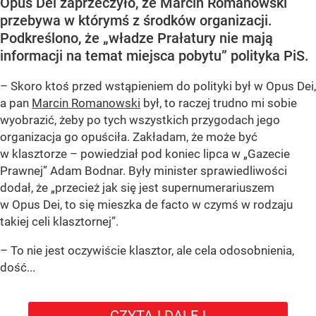
Opus Dei zaprzeczyło, że Marcin Romanowski
przebywa w którymś z środków organizacji.
Podkreślono, że „władze Prałatury nie mają
informacji na temat miejsca pobytu” polityka PiS.
– Skoro ktoś przed wstąpieniem do polityki był w Opus Dei,
a pan
Marcin Romanowski
był, to raczej trudno mi sobie
wyobrazić, żeby po tych wszystkich przygodach jego
organizacja go opuściła. Zakładam, że może być
w klasztorze – powiedział pod koniec lipca w „Gazecie
Prawnej” Adam Bodnar. Były minister sprawiedliwości
dodał, że „przecież jak się jest supernumerariuszem
w Opus Dei, to się mieszka de facto w czymś w rodzaju
takiej celi klasztornej”.
– To nie jest oczywiście klasztor, ale cela odosobnienia,
dość...
CZYTAJ DALEJ