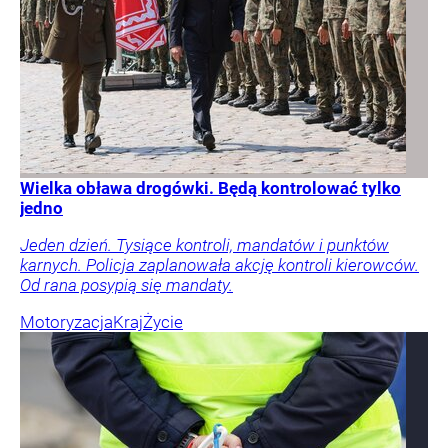
Wielka obława drogówki. Będą kontrolować tylko
jedno
Jeden dzień. Tysiące kontroli, mandatów i punktów
karnych. Policja zaplanowała akcję kontroli kierowców.
Od rana posypią się mandaty.
Motoryzacja
Kraj
Życie