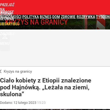
PRZEJDŹ
NA
WPROST
STRONĘ
WIADOMOŚCI
POLITYKA
BIZNES
DOM
ZDROWIE
ROZRYWKA
TYGODN
GŁÓWNĄ
KRYZYS NA GRANICY
UBSKRYBUJ
ZALOGUJ
MENU
Kryzys na granicy
Ciało kobiety z Etiopii znalezione
pod Hajnówką. „Leżała na ziemi,
skulona”
Dodano:
12
lutego
2023
15:23