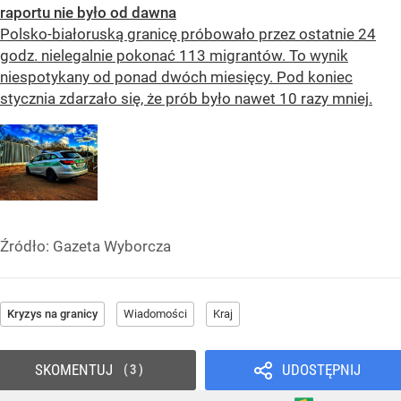
raportu nie było od dawna
Polsko-białoruską granicę próbowało przez ostatnie 24
godz. nielegalnie pokonać 113 migrantów. To wynik
niespotykany od ponad dwóch miesięcy. Pod koniec
stycznia zdarzało się, że prób było nawet 10 razy mniej.
Źródło:
Gazeta Wyborcza
Kryzys na granicy
Wiadomości
Kraj
SKOMENTUJ
UDOSTĘPNIJ
3