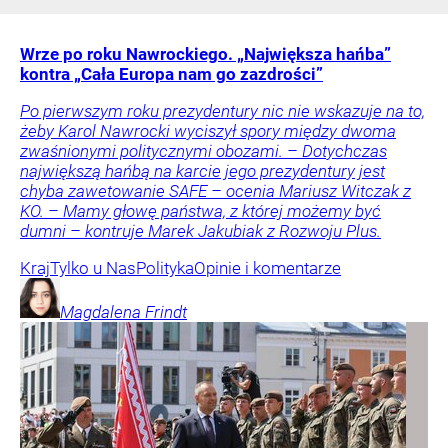
Wrze po roku Nawrockiego. „Największa hańba”
kontra „Cała Europa nam go zazdrości”
Po pierwszym roku prezydentury nic nie wskazuje na to,
żeby Karol Nawrocki wyciszył spory między dwoma
zwaśnionymi politycznymi obozami. – Dotychczas
największą hańbą na karcie jego prezydentury jest
chyba zawetowanie SAFE – ocenia Mariusz Witczak z
KO. – Mamy głowę państwa, z której możemy być
dumni – kontruje Marek Jakubiak z Rozwoju Plus.
Kraj
Tylko u Nas
Polityka
Opinie i komentarze
Magdalena
Frindt