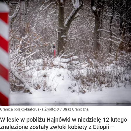
Granica polsko-białoruska
Źródło:
X
/
Straż Graniczna
W lesie w pobliżu Hajnówki w niedzielę 12 lutego
znalezione zostały zwłoki kobiety z Etiopii –