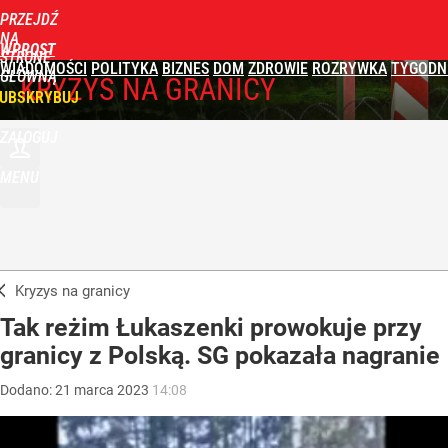
PRZEJDŹ
NA
WPROST
STRONĘ
WIADOMOŚCI
POLITYKA
BIZNES
DOM
ZDROWIE
ROZRYWKA
TYGODN
GŁÓWNĄ
KRYZYS NA GRANICY
UBSKRYBUJ
ZALOGUJ
MENU
Kryzys na granicy
Tak reżim Łukaszenki prowokuje przy
granicy z Polską. SG pokazała nagranie
Dodano:
21
marca
2023
14:08