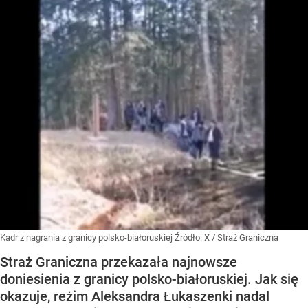
Kadr z nagrania z granicy polsko-białoruskiej
Źródło:
X
/
Straż Graniczna
Straż Graniczna przekazała najnowsze
doniesienia z granicy polsko-białoruskiej. Jak się
okazuje, reżim Aleksandra Łukaszenki nadal