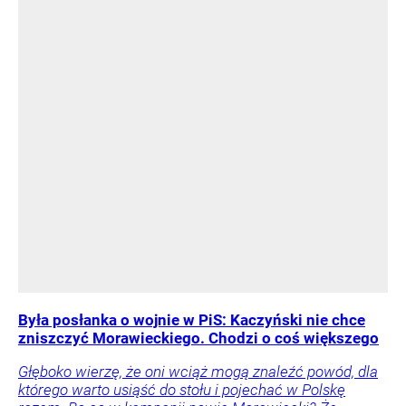
Była posłanka o wojnie w PiS: Kaczyński nie chce
zniszczyć Morawieckiego. Chodzi o coś większego
Głęboko wierzę, że oni wciąż mogą znaleźć powód, dla
którego warto usiąść do stołu i pojechać w Polskę