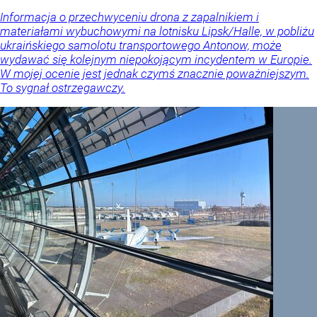
Informacja o przechwyceniu drona z zapalnikiem i
materiałami wybuchowymi na lotnisku Lipsk/Halle, w pobliżu
ukraińskiego samolotu transportowego Antonow, może
wydawać się kolejnym niepokojącym incydentem w Europie.
W mojej ocenie jest jednak czymś znacznie poważniejszym.
To sygnał ostrzegawczy.