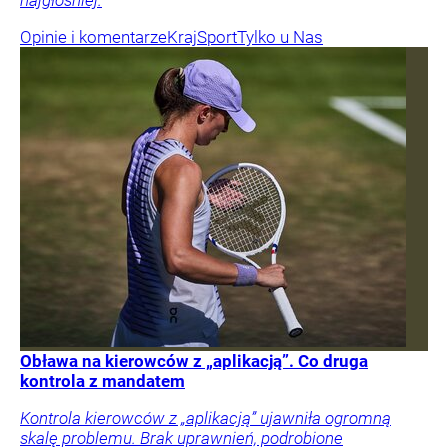
najgłośniej.
Opinie i komentarze
Kraj
Sport
Tylko u Nas
Obława na kierowców z „aplikacją”. Co druga
kontrola z mandatem
Kontrola kierowców z „aplikacją” ujawniła ogromną
skalę problemu. Brak uprawnień, podrobione