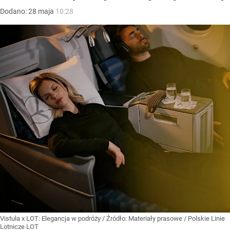
Dodano:
28
maja
10:28
Vistula x LOT: Elegancja w podróży
/ Źródło:
Materiały prasowe
/
Polskie Linie
Lotnicze LOT