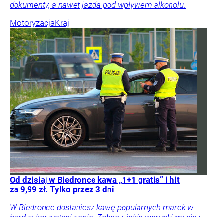
dokumenty, a nawet jazda pod wpływem alkoholu.
Motoryzacja
Kraj
Od dzisiaj w Biedronce kawa „1+1 gratis” i hit
za 9,99 zł. Tylko przez 3 dni
W Biedronce dostaniesz kawę popularnych marek w