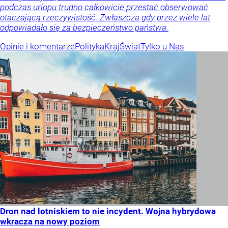
podczas urlopu trudno całkowicie przestać obserwować
otaczającą rzeczywistość. Zwłaszcza gdy przez wiele lat
odpowiadało się za bezpieczeństwo państwa.
Opinie i komentarze
Polityka
Kraj
Świat
Tylko u Nas
Dron nad lotniskiem to nie incydent. Wojna hybrydowa
wkracza na nowy poziom