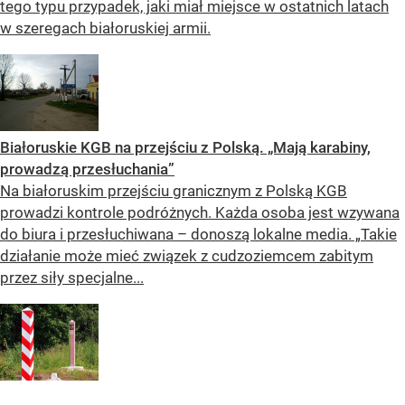
tego typu przypadek, jaki miał miejsce w ostatnich latach
w szeregach białoruskiej armii.
Białoruskie KGB na przejściu z Polską. „Mają karabiny,
prowadzą przesłuchania”
Na białoruskim przejściu granicznym z Polską KGB
prowadzi kontrole podróżnych. Każda osoba jest wzywana
do biura i przesłuchiwana – donoszą lokalne media. „Takie
działanie może mieć związek z cudzoziemcem zabitym
przez siły specjalne...