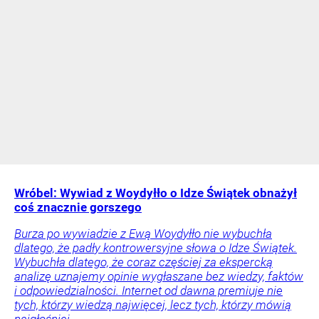
Wróbel: Wywiad z Woydyłło o Idze Świątek obnażył
coś znacznie gorszego
Burza po wywiadzie z Ewą Woydyłło nie wybuchła
dlatego, że padły kontrowersyjne słowa o Idze Świątek.
Wybuchła dlatego, że coraz częściej za ekspercką
analizę uznajemy opinie wygłaszane bez wiedzy, faktów
i odpowiedzialności. Internet od dawna premiuje nie
tych, którzy wiedzą najwięcej, lecz tych, którzy mówią