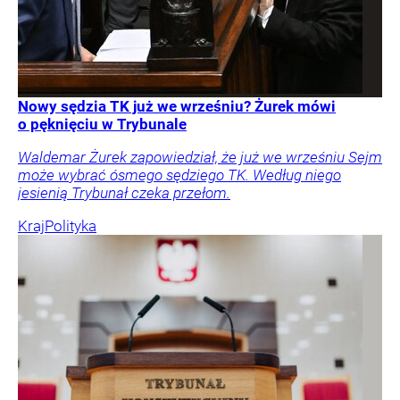
Nowy sędzia TK już we wrześniu? Żurek mówi
o pęknięciu w Trybunale
Waldemar Żurek zapowiedział, że już we wrześniu Sejm
może wybrać ósmego sędziego TK. Według niego
jesienią Trybunał czeka przełom.
Kraj
Polityka