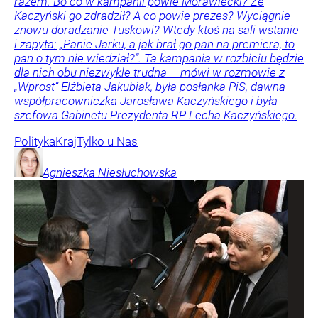
razem. Bo co w kampanii powie Morawiecki? Że
Kaczyński go zdradził? A co powie prezes? Wyciągnie
znowu doradzanie Tuskowi? Wtedy ktoś na sali wstanie
i zapyta: „Panie Jarku, a jak brał go pan na premiera, to
pan o tym nie wiedział?”. Ta kampania w rozbiciu będzie
dla nich obu niezwykle trudna – mówi w rozmowie z
„Wprost” Elżbieta Jakubiak, była posłanka PiS, dawna
współpracowniczka Jarosława Kaczyńskiego i była
szefowa Gabinetu Prezydenta RP Lecha Kaczyńskiego.
Polityka
Kraj
Tylko u Nas
Agnieszka
Niesłuchowska