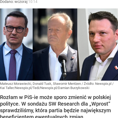
Dodano:
wczoraj
10:14
Mateusz Morawiecki, Donald Tusk, Sławomir Mentzen
/ Źródło:
Newspix.pl
/
Kai Taller/Newspix.pl/Tedi/Newspix.pl/Damian Burzykowski
Rozłam w PiS-ie może sporo zmienić w polskiej
polityce. W sondażu SW Research dla „Wprost”
sprawdziliśmy, która partia będzie największym
beneficjentem ewentualnych zmian.