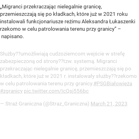
„Migranci przekraczając nielegalnie granicę,
przemieszczają się po kładkach, które już w 2021 roku
instalowali funkcjonariusze reżimu Aleksandra Łukaszenki
rzekomo w celu patrolowania terenu przy granicy” –
napisano.
Służby??umożliwiają cudzoziemcom wejście w strefę
zabezpieczoną od strony??tzw. systemą. Migranci
przekraczając nielegalnie granicę, przemieszczają się po
kładkach, które już w 2021 r. instalowały służby??rzekomo
w celu patrolowania terenu przy granicy.
#PSGBiałowieża
#zgranicy
pic.twitter.com/IcQsj556bc
— Straż Graniczna (@Straz_Graniczna)
March 21, 2023