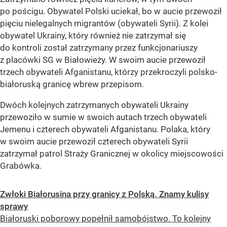
po pościgu. Obywatel Polski uciekał, bo w aucie przewoził
pięciu nielegalnych migrantów (obywateli Syrii). Z kolei
obywatel Ukrainy, który również nie zatrzymał się
do kontroli został zatrzymany przez funkcjonariuszy
z placówki SG w Białowieży. W swoim aucie przewoził
trzech obywateli Afganistanu, którzy przekroczyli polsko-
białoruską granicę wbrew przepisom.
Dwóch kolejnych zatrzymanych obywateli Ukrainy
przewoziło w sumie w swoich autach trzech obywateli
Jemenu i czterech obywateli Afganistanu. Polaka, który
w swoim aucie przewoził czterech obywateli Syrii
zatrzymał patrol Straży Granicznej w okolicy miejscowości
Grabówka.
Zwłoki Białorusina przy granicy z Polską. Znamy kulisy
sprawy
Białoruski poborowy popełnił samobójstwo. To kolejny