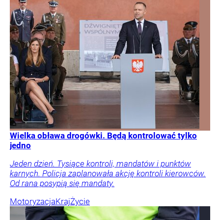
Wielka obława drogówki. Będą kontrolować tylko
jedno
Jeden dzień. Tysiące kontroli, mandatów i punktów
karnych. Policja zaplanowała akcję kontroli kierowców.
Od rana posypią się mandaty.
Motoryzacja
Kraj
Życie