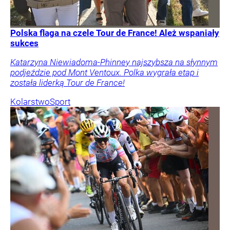
Polska flaga na czele Tour de France! Ależ wspaniały
sukces
Katarzyna Niewiadoma-Phinney najszybsza na słynnym
podjeździe pod Mont Ventoux. Polka wygrała etap i
została liderką Tour de France!
Kolarstwo
Sport