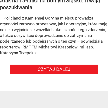
Atak na 15-latka na Dolnym Śląsku. Trwają
poszukiwania
– Policjanci z Kamiennej Góry na miejscu prowadzą
czynności zarówno procesowe, jak i operacyjne, które mają
na celu wyjaśnienie wszelkich okoliczności tego zdarzenia,
a także oczywiście doprowadzenie do zatrzymania
podejrzanego lub podejrzanych o ten czyn – powiedziała
reporterowi RMF FM Michałowi Krasoniowi mł. asp.
Katarzyna Trzepak z...
CZYTAJ DALEJ