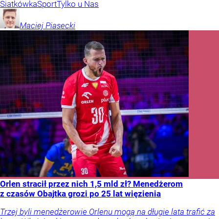
Siatkówka
Sport
Tylko u Nas
Maciej
Piasecki
Orlen stracił przez nich 1,5 mld zł? Menedżerom
z czasów Obajtka grozi po 25 lat więzienia
Trzej byli menedżerowie Orlenu mogą na długie lata trafić za