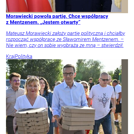
Morawiecki powoła partię. Chce współpracy
z Mentzenem. „Jestem otwarty”
Mateusz Morawiecki założy partię polityczną i chciałby
rozpocząć współpracę ze Sławomirem Mentzenem. –
Nie wiem, czy on sobie wyobraża ze mną – stwierdził.
Kraj
Polityka