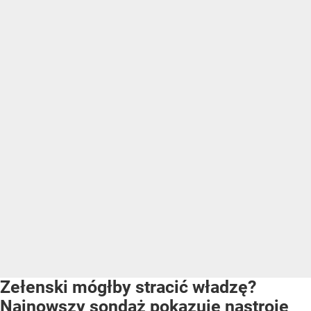
Zełenski mógłby stracić władzę?
Najnowszy sondaż pokazuje nastroje