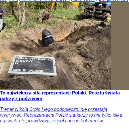
To największa siła reprezentacji Polski. Reszta świata
patrzy z podziwem
Trener Nikola Grbić i jego podopieczni nie przestają
wygrywać. Reprezentacja Polski siatkarzy to nie tylko kilka
nazwisk, ale prawdziwy zespół i grono bohaterów.