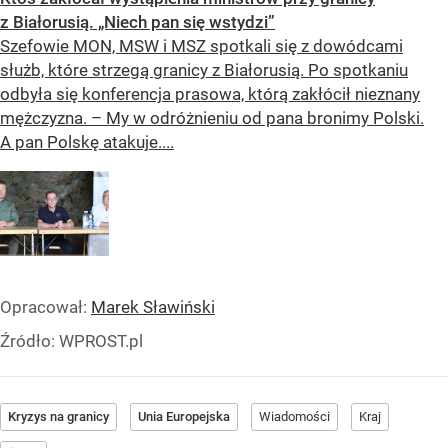
z Białorusią. „Niech pan się wstydzi”
Szefowie MON, MSW i MSZ spotkali się z dowódcami
służb, które strzegą granicy z Białorusią. Po spotkaniu
odbyła się konferencja prasowa, którą zakłócił nieznany
mężczyzna. – My w odróżnieniu od pana bronimy Polski.
A pan Polskę atakuje....
Opracował:
Marek Sławiński
Źródło:
WPROST.pl
Kryzys na granicy
Unia Europejska
Wiadomości
Kraj