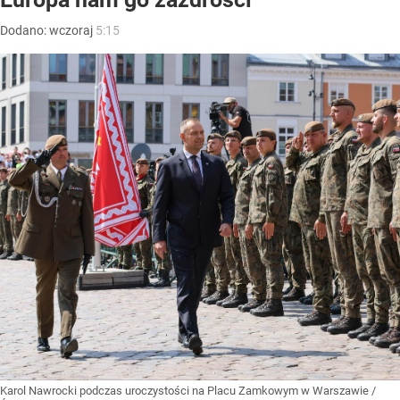
Dodano:
wczoraj
5:15
Karol Nawrocki podczas uroczystości na Placu Zamkowym w Warszawie
/