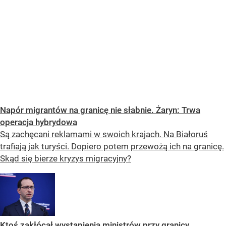
Napór migrantów na granicę nie słabnie. Żaryn: Trwa
operacja hybrydowa
Są zachęcani reklamami w swoich krajach. Na Białoruś
trafiają jak turyści. Dopiero potem przewożą ich na granicę.
Skąd się bierze kryzys migracyjny?
Ktoś zakłócał wystąpienia ministrów przy granicy