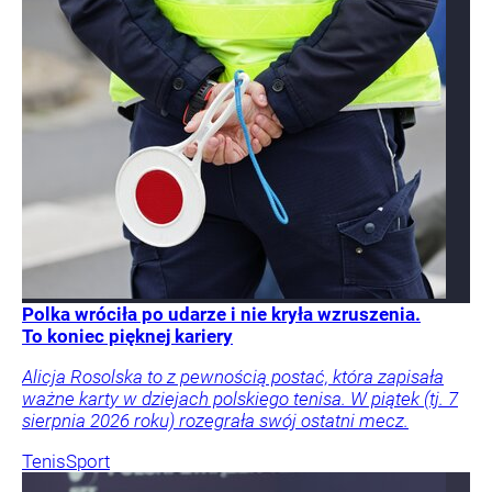
Polka wróciła po udarze i nie kryła wzruszenia.
To koniec pięknej kariery
Alicja Rosolska to z pewnością postać, która zapisała
ważne karty w dziejach polskiego tenisa. W piątek (tj. 7
sierpnia 2026 roku) rozegrała swój ostatni mecz.
Tenis
Sport