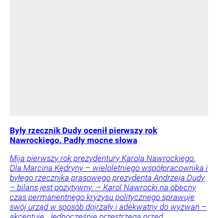
Były rzecznik Dudy ocenił pierwszy rok
Nawrockiego. Padły mocne słowa
Mija pierwszy rok prezydentury Karola Nawrockiego.
Dla Marcina Kędryny – wieloletniego współpracownika i
byłego rzecznika prasowego prezydenta Andrzeja Dudy
– bilans jest pozytywny: – Karol Nawrocki na obecny
czas permanentnego kryzysu politycznego sprawuje
swój urząd w sposób dojrzały i adekwatny do wyzwań –
akcentuje. Jednocześnie przestrzega przed