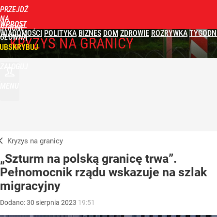
PRZEJDŹ
NA
WPROST
STRONĘ
WIADOMOŚCI
POLITYKA
BIZNES
DOM
ZDROWIE
ROZRYWKA
TYGODN
GŁÓWNĄ
KRYZYS NA GRANICY
UBSKRYBUJ
ZALOGUJ
MENU
Kryzys na granicy
„Szturm na polską granicę trwa”.
Pełnomocnik rządu wskazuje na szlak
migracyjny
Dodano:
30
sierpnia
2023
19:51