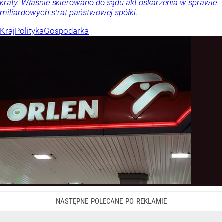
kraty. Właśnie skierowano do sądu akt oskarżenia w sprawie
miliardowych strat państwowej spółki.
Kraj
Polityka
Gospodarka