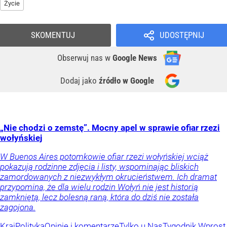
Życie
SKOMENTUJ
UDOSTĘPNIJ
Obserwuj nas
w
Google News
Dodaj jako
źródło w Google
„Nie chodzi o zemstę”. Mocny apel w sprawie ofiar rzezi
wołyńskiej
W Buenos Aires potomkowie ofiar rzezi wołyńskiej wciąż
pokazują rodzinne zdjęcia i listy, wspominając bliskich
zamordowanych z niezwykłym okrucieństwem. Ich dramat
przypomina, że dla wielu rodzin Wołyń nie jest historią
zamkniętą, lecz bolesną raną, która do dziś nie została
zagojona.
Kraj
Polityka
Opinie i komentarze
Tylko u Nas
Tygodnik Wprost