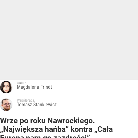
Autor:
Magdalena Frindt
Współpraca:
Tomasz Stankiewicz
Wrze po roku Nawrockiego.
„Największa hańba” kontra „Cała
Europa nam go zazdrości”