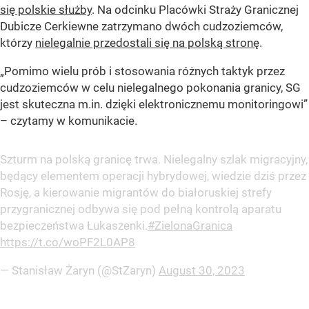
się polskie służby
. Na odcinku Placówki Straży Granicznej
Dubicze Cerkiewne zatrzymano dwóch cudzoziemców,
którzy
nielegalnie przedostali się na polską stronę
.
„Pomimo wielu prób i stosowania różnych taktyk przez
cudzoziemców w celu nielegalnego pokonania granicy, SG
jest skuteczna m.in. dzięki elektronicznemu monitoringowi”
– czytamy w komunikacie.
Szturm na polską granicę trwa. Nielegalny szlak migracyjny,
będący elementem operacji hybrydowej, wiedzie dziś przez
Rosję, a kierowanie migrantów do białoruskiej strefy
przygranicznej odbywa się pod pełną kontrolą aparatu
bezpieczeństwa Łukaszenki.
#ZielonaGranica
https://t.co/woPF2L0AP8
— Stanisław Żaryn (@StZaryn)
August 30, 2023