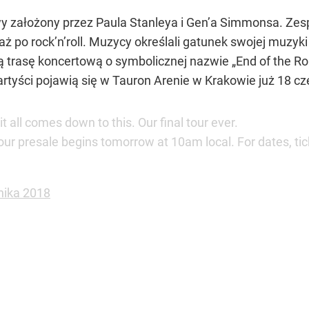
wy założony przez Paula Stanleya i Gen’a Simmonsa. Zes
aż po rock’n’roll. Muzycy określali gatunek swojej muzyk
ią trasę koncertową o symbolicznej nazwie „End of the R
artyści pojawią się w Tauron Arenie w Krakowie już 18 c
it all comes down to this. Our final tour ever.
ur presale begins tomorrow at 10am local. For dates, tick
nika 2018