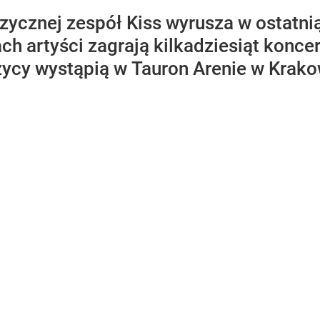
uzycznej zespół Kiss wyrusza w ostatni
ach artyści zagrają kilkadziesiąt konce
zycy wystąpią w Tauron Arenie w Krako