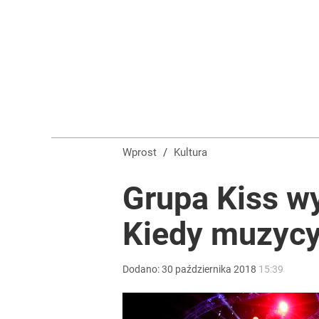
„Nie chodzi o zemstę”. Mocny apel w sprawie ofiar 
dodaj
Dwa rekordy na tym samym jeziorze w ciągu 1,5 m
dodaj
Wprost
/
Kultura
Farmacja: wzrost pod presją. co czeka branżę do 
Grupa Kiss wy
Kiedy muzycy
1
Dodano:
30
października
2018
15:39