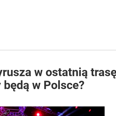
rzezi wołyńskiej
iesiąca. „Ryba niemal wciągnęła mu wędkę”
2030 roku?
rusza w ostatnią tras
 będą w Polsce?