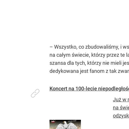
– Wszystko, co zbudowaliśmy, i wsz
na całym świecie, którzy przez te la
szansa dla tych, którzy nie mieli 
dedykowana jest fanom z tak zwan
Koncert na 100-lecie niepodległoś
Już w n
na świe
odzysk