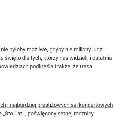
nie byłoby możliwe, gdyby nie miliony ludzi
 święto dla tych, którzy nas widzieli, i ostatnia
powiedziach podkreślali także, że trasa
ych i najbardziej prestiżowych sal koncertowych
 „Sto Lat ”, poświęcony setnej rocznicy