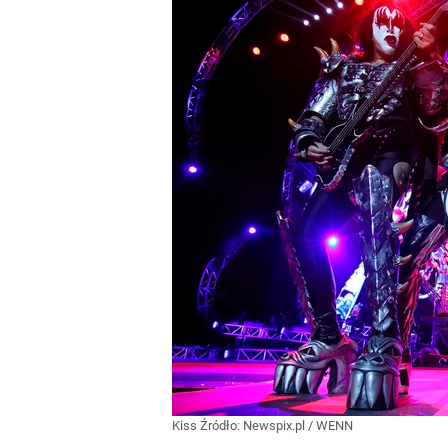
Kiss
Źródło:
Newspix.pl
/
WENN