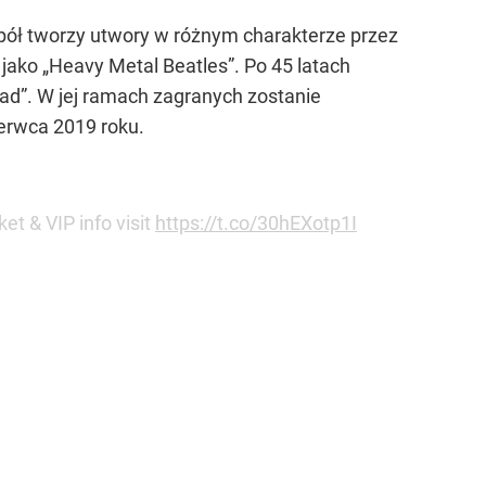
pół tworzy utwory w różnym charakterze przez
i jako „Heavy Metal Beatles”. Po 45 latach
oad”. W jej ramach zagranych zostanie
zerwca 2019 roku.
et & VIP info visit
https://t.co/30hEXotp1I