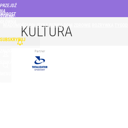
PRZEJDŹ
Udostępnij
0
Skomentuj
NA
WPROST
STRONĘ
GŁÓWNĄ
WIADOMOŚCI
POLITYKA
BIZNES
DOM
ZDROWIE
ROZRYWKA
TYGOD
Potężne utrudnienia na obwodnicy Warszawy. Czt
KULTURA
SUBSKRYBUJ
dodaj
ZALOGUJ
Partner
Wrze po roku Nawrockiego. „Największa hańba” ko
SZUKAJ
MENU
16
System kaucyjny znów się zmieni. Te opakowania 
dodaj