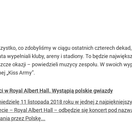
ystko, co zdobyliśmy w ciągu ostatnich czterech dekad, 
ta wypełniali kluby, areny i stadiony. To będzie największe
jeszcze okazji – powiedzieli muzycy zespołu. W swoich wy
ej „Kiss Army”.
ci w Royal Albert Hall. Wystąpią polskie gwiazdy
iedzielę 11 listopada 2018 roku w jednej z najpiękniejsz
cie – Royal Albert Hall – odbędzie się koncert pod nazwą
ania przez Polskę...