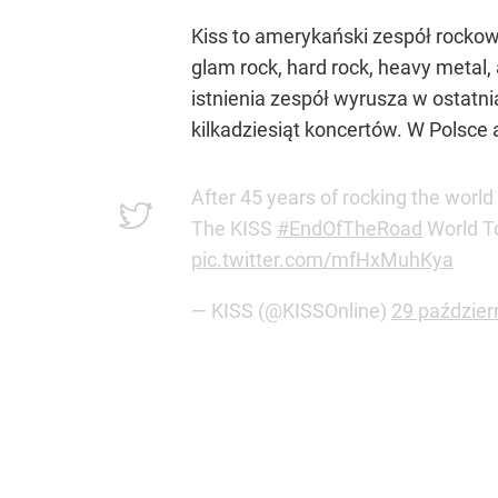
Kiss to amerykański zespół rocko
glam rock, hard rock, heavy metal, 
istnienia zespół wyrusza w ostatn
kilkadziesiąt koncertów. W Polsce 
After 45 years of rocking the world 
The KISS
#EndOfTheRoad
World To
pic.twitter.com/mfHxMuhKya
— KISS (@KISSOnline)
29 paździer