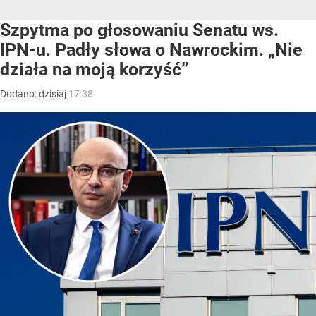
Szpytma po głosowaniu Senatu ws.
IPN-u. Padły słowa o Nawrockim. „Nie
działa na moją korzyść”
Dodano:
dzisiaj
17:38