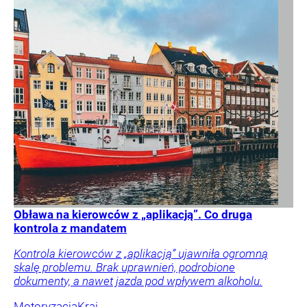
Obława na kierowców z „aplikacją”. Co druga
kontrola z mandatem
Kontrola kierowców z „aplikacją” ujawniła ogromną
skalę problemu. Brak uprawnień, podrobione
dokumenty, a nawet jazda pod wpływem alkoholu.
Motoryzacja
Kraj