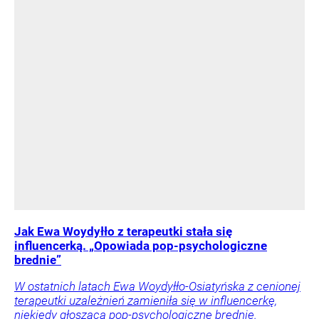
Jak Ewa Woydyłło z terapeutki stała się
influencerką. „Opowiada pop-psychologiczne
brednie”
W ostatnich latach Ewa Woydyłło-Osiatyńska z cenionej
terapeutki uzależnień zamieniła się w influencerkę,
niekiedy głoszącą pop-psychologiczne brednie.