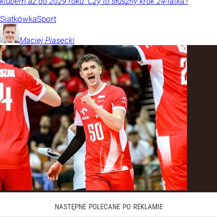
klubem aż do 2029 roku. Czy to słuszny krok 24-latka?
Siatkówka
Sport
Maciej
Piasecki