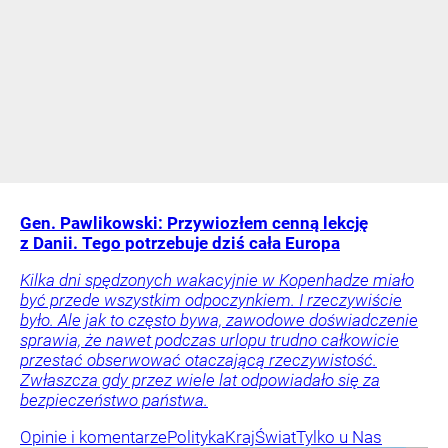
Gen. Pawlikowski: Przywiozłem cenną lekcję
z Danii. Tego potrzebuje dziś cała Europa
Kilka dni spędzonych wakacyjnie w Kopenhadze miało
być przede wszystkim odpoczynkiem. I rzeczywiście
było. Ale jak to często bywa, zawodowe doświadczenie
sprawia, że nawet podczas urlopu trudno całkowicie
przestać obserwować otaczającą rzeczywistość.
Zwłaszcza gdy przez wiele lat odpowiadało się za
bezpieczeństwo państwa.
Opinie i komentarze
Polityka
Kraj
Świat
Tylko u Nas