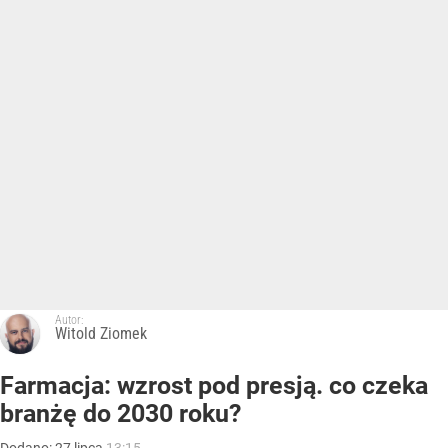
Autor:
Witold Ziomek
Farmacja: wzrost pod presją. co czeka
branżę do 2030 roku?
Dodano:
27
lipca
13:15