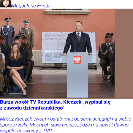
Magdalena
Frindt
Burza wokół TV Republika. Kłeczek „wypisał się
z zawodu dziennikarskiego”
Miłosz Kłeczek swoimi ostatnimi popisami ściągnął na siebie
sporo krytyki. Mocnych słów nie szczędzą mu nawet dawno
współpracownicy z TVP.