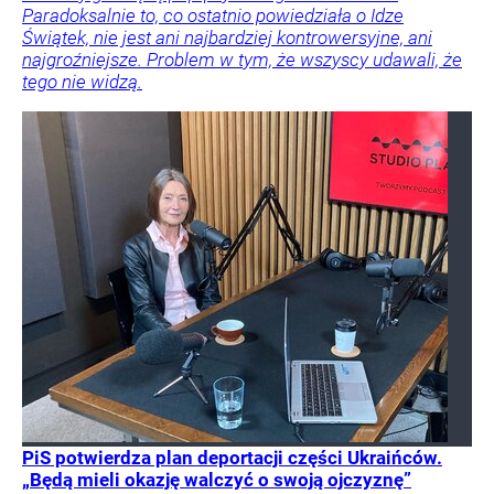
Paradoksalnie to, co ostatnio powiedziała o Idze
Świątek, nie jest ani najbardziej kontrowersyjne, ani
najgroźniejsze. Problem w tym, że wszyscy udawali, że
tego nie widzą.
PiS potwierdza plan deportacji części Ukraińców.
„Będą mieli okazję walczyć o swoją ojczyznę”