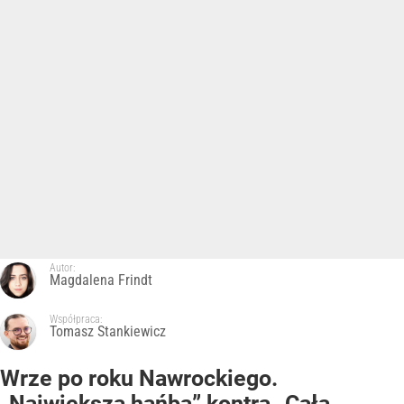
Autor:
Magdalena Frindt
Współpraca:
Tomasz Stankiewicz
Wrze po roku Nawrockiego.
„Największa hańba” kontra „Cała