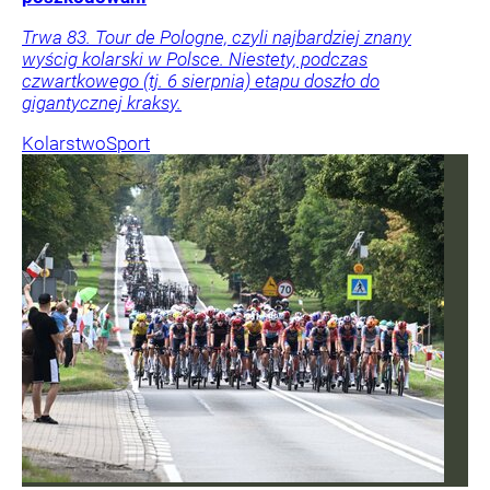
Trwa 83. Tour de Pologne, czyli najbardziej znany
wyścig kolarski w Polsce. Niestety, podczas
czwartkowego (tj. 6 sierpnia) etapu doszło do
gigantycznej kraksy.
Kolarstwo
Sport