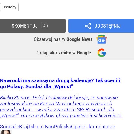
Choroby
SKOMENTUJ
UDOSTĘPNIJ
4
Obserwuj nas
w
Google News
Dodaj jako
źródło w Google
Nawrocki ma szansę na drugą kadencję? Tak ocenili
go Polacy. Sondaż dla „Wprost”
Blisko 39 proc. Polek i Polaków deklaruje, że ponownie
zagłosowałoby na Karola Nawrockiego w wyborach
prezydenckich – wynika z sondażu SW Research dla
„Wprost”. Grupa krytyków głowy państwa jest liczniejsza.
Sondaże
Kraj
Tylko u Nas
Polityka
Opinie i komentarze