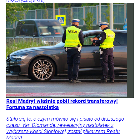
Real Madryt właśnie pobił rekord transferowy!
Fortuna za nastolatka
Stało się to, o czym mówiło się i pisało od dłuższego
czasu. Yan Diomande, rewelacyjny nastolatek z
Wybrzeża Kości Słoniowej, został piłkarzem Realu
Madryt.