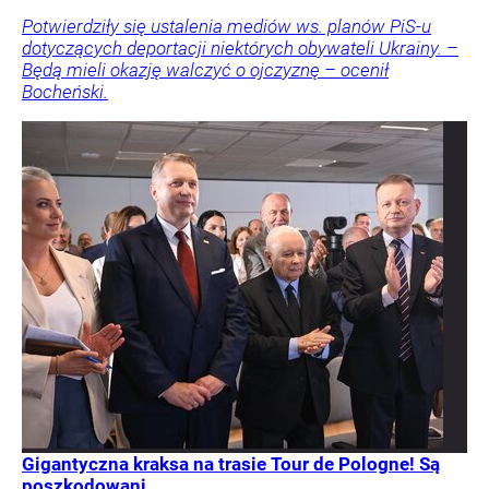
Potwierdziły się ustalenia mediów ws. planów PiS-u
dotyczących deportacji niektórych obywateli Ukrainy. –
Będą mieli okazję walczyć o ojczyznę – ocenił
Bocheński.
Gigantyczna kraksa na trasie Tour de Pologne! Są
poszkodowani