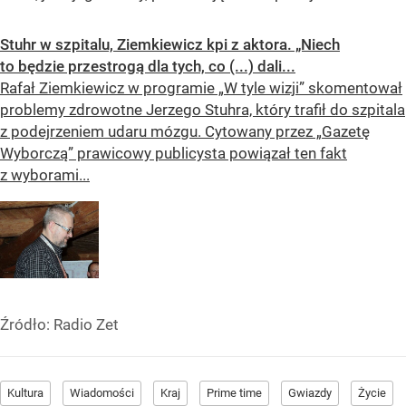
Stuhr w szpitalu, Ziemkiewicz kpi z aktora. „Niech
to będzie przestrogą dla tych, co (...) dali...
Rafał Ziemkiewicz w programie „W tyle wizji” skomentował
problemy zdrowotne Jerzego Stuhra, który trafił do szpitala
z podejrzeniem udaru mózgu. Cytowany przez „Gazetę
Wyborczą” prawicowy publicysta powiązał ten fakt
z wyborami...
Źródło:
Radio Zet
Kultura
Wiadomości
Kraj
Prime time
Gwiazdy
Życie