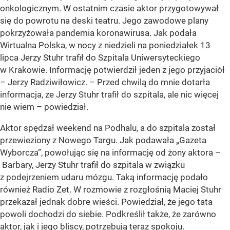
onkologicznym. W ostatnim czasie aktor przygotowywał
się do powrotu na deski teatru. Jego zawodowe plany
pokrzyżowała pandemia koronawirusa. Jak podała
Wirtualna Polska, w nocy z niedzieli na poniedziałek 13
lipca Jerzy Stuhr trafił do Szpitala Uniwersyteckiego
w Krakowie. Informację potwierdził jeden z jego przyjaciół
– Jerzy Radziwiłowicz. – Przed chwilą do mnie dotarła
informacja, ze Jerzy Stuhr trafił do szpitala, ale nic więcej
nie wiem – powiedział.
Aktor spędzał weekend na Podhalu, a do szpitala został
przewieziony z Nowego Targu. Jak podawała „Gazeta
Wyborcza”, powołując się na informację od żony aktora –
Barbary, Jerzy Stuhr trafił do szpitala w związku
z podejrzeniem udaru mózgu. Taką informację podało
również Radio Zet. W rozmowie z rozgłośnią Maciej Stuhr
przekazał jednak dobre wieści. Powiedział, że jego tata
powoli dochodzi do siebie. Podkreślił także, że zarówno
aktor, jak i jego bliscy, potrzebują teraz spokoju.