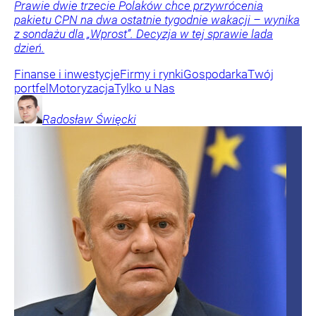
Prawie dwie trzecie Polaków chce przywrócenia
pakietu CPN na dwa ostatnie tygodnie wakacji – wynika
z sondażu dla „Wprost”. Decyzja w tej sprawie lada
dzień.
Finanse i inwestycje
Firmy i rynki
Gospodarka
Twój
portfel
Motoryzacja
Tylko u Nas
Radosław
Święcki