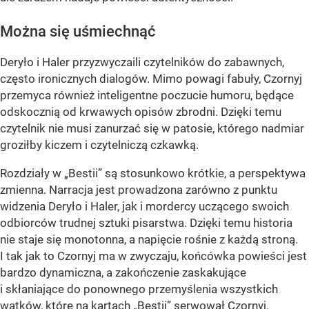
Można się uśmiechnąć
Deryło i Haler przyzwyczaili czytelników do zabawnych,
często ironicznych dialogów. Mimo powagi fabuły, Czornyj
przemyca również inteligentne poczucie humoru, będące
odskocznią od krwawych opisów zbrodni. Dzięki temu
czytelnik nie musi zanurzać się w patosie, którego nadmiar
groziłby kiczem i czytelniczą czkawką.
Rozdziały w „Bestii” są stosunkowo krótkie, a perspektywa
zmienna. Narracja jest prowadzona zarówno z punktu
widzenia Deryło i Haler, jak i mordercy uczącego swoich
odbiorców trudnej sztuki pisarstwa. Dzięki temu historia
nie staje się monotonna, a napięcie rośnie z każdą stroną.
I tak jak to Czornyj ma w zwyczaju, końcówka powieści jest
bardzo dynamiczna, a zakończenie zaskakujące
i skłaniające do ponownego przemyślenia wszystkich
wątków, które na kartach „Bestii” serwował Czornyj.