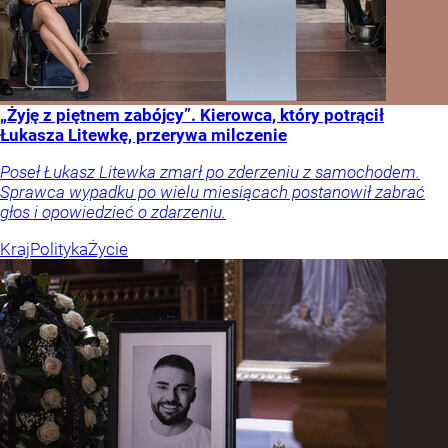
„Żyję z piętnem zabójcy”. Kierowca, który potrącił
Łukasza Litewkę, przerywa milczenie
Poseł Łukasz Litewka zmarł po zderzeniu z samochodem.
Sprawca wypadku po wielu miesiącach postanowił zabrać
głos i opowiedzieć o zdarzeniu.
Kraj
Polityka
Życie