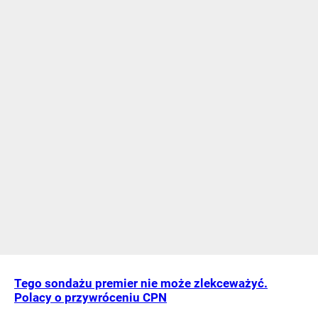
Tego sondażu premier nie może zlekceważyć.
Polacy o przywróceniu CPN