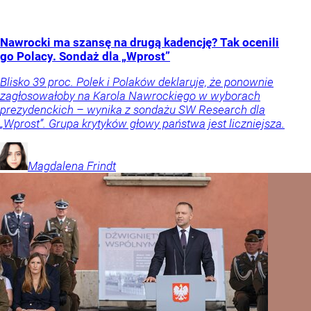
Nawrocki ma szansę na drugą kadencję? Tak ocenili
go Polacy. Sondaż dla „Wprost”
Blisko 39 proc. Polek i Polaków deklaruje, że ponownie
zagłosowałoby na Karola Nawrockiego w wyborach
prezydenckich – wynika z sondażu SW Research dla
„Wprost”. Grupa krytyków głowy państwa jest liczniejsza.
Magdalena
Frindt