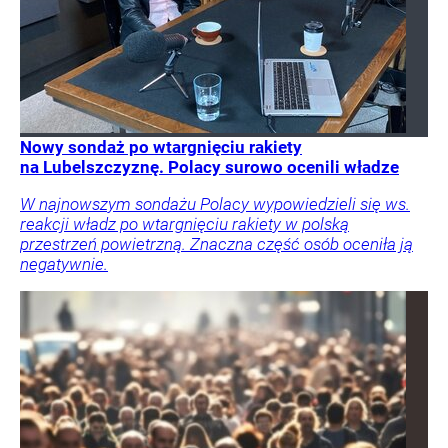
Nowy sondaż po wtargnięciu rakiety
na Lubelszczyznę. Polacy surowo ocenili władze
W najnowszym sondażu Polacy wypowiedzieli się ws.
reakcji władz po wtargnięciu rakiety w polską
przestrzeń powietrzną. Znaczna część osób oceniła ją
negatywnie.