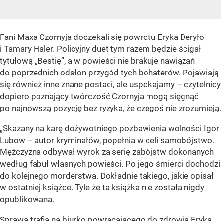
Fani Maxa Czornyja doczekali się powrotu Eryka Deryło
i Tamary Haler. Policyjny duet tym razem będzie ścigał
tytułową „Bestię”, a w powieści nie brakuje nawiązań
do poprzednich odsłon przygód tych bohaterów. Pojawiają
się również inne znane postaci, ale uspokajamy – czytelnicy
dopiero poznający twórczość Czornyja mogą sięgnąć
po najnowszą pozycję bez ryzyka, że czegoś nie zrozumieją.
„Skazany na karę dożywotniego pozbawienia wolności Igor
Lubow – autor kryminałów, popełnia w celi samobójstwo.
Mężczyzna odbywał wyrok za serię zabójstw dokonanych
według fabuł własnych powieści. Po jego śmierci dochodzi
do kolejnego morderstwa. Dokładnie takiego, jakie opisał
w ostatniej książce. Tyle że ta książka nie została nigdy
opublikowana.
Sprawa trafia na biurko powracającego do zdrowia Eryka