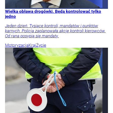
Wielka obława drogówki. Będą kontrolować tylko
jedno
Jeden dzień. Tysiące kontroli, mandatów i punktów
karnych. Policja zaplanowała akcję kontroli kierowców.
Od rana posypią się mandaty.
Motoryzacja
Kraj
Życie