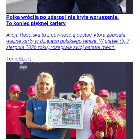
Polka wróciła po udarze i nie kryła wzruszenia.
To koniec pięknej kariery
Alicja Rosolska to z pewnością postać, która zapisała
ważne karty w dziejach polskiego tenisa. W piątek (tj. 7
sierpnia 2026 roku) rozegrała swój ostatni mecz.
Tenis
Sport