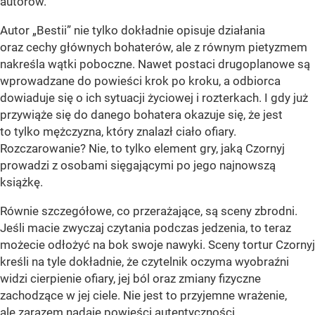
autorów.
Autor „Bestii” nie tylko dokładnie opisuje działania
oraz cechy głównych bohaterów, ale z równym pietyzmem
nakreśla wątki poboczne. Nawet postaci drugoplanowe są
wprowadzane do powieści krok po kroku, a odbiorca
dowiaduje się o ich sytuacji życiowej i rozterkach. I gdy już
przywiąże się do danego bohatera okazuje się, że jest
to tylko mężczyzna, który znalazł ciało ofiary.
Rozczarowanie? Nie, to tylko element gry, jaką Czornyj
prowadzi z osobami sięgającymi po jego najnowszą
książkę.
Równie szczegółowe, co przerażające, są sceny zbrodni.
Jeśli macie zwyczaj czytania podczas jedzenia, to teraz
możecie odłożyć na bok swoje nawyki. Sceny tortur Czornyj
kreśli na tyle dokładnie, że czytelnik oczyma wyobraźni
widzi cierpienie ofiary, jej ból oraz zmiany fizyczne
zachodzące w jej ciele. Nie jest to przyjemne wrażenie,
ale zarazem nadaje powieści autentyczności.