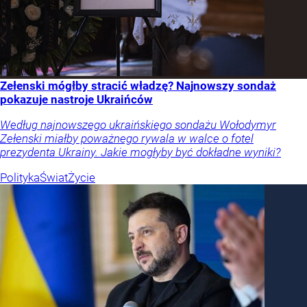
Zełenski mógłby stracić władzę? Najnowszy sondaż
pokazuje nastroje Ukraińców
Według najnowszego ukraińskiego sondażu Wołodymyr
Zełenski miałby poważnego rywala w walce o fotel
prezydenta Ukrainy. Jakie mogłyby być dokładne wyniki?
Polityka
Świat
Życie