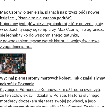
Max Czornyj o genie zła, planach na przyszłość i nowej
książce. „Pisanie to nieustanna podróż”
Kojarzony jest głównie z kryminałami, które sprzedają się
w setkach tysięcy egzemplarzy. Max Czornyj nie ogranicza
się jednak tylko do wspomnianego gatunku,
z powodzeniem łącząc wątek historii II wojny światowej
z zagadnieniami...
Wycinał piersi i sromy martwych kobiet. Tak działał słynny
nekrofil z Poznania
Czytając o Edmundzie Kolanowskim aż trudno uwierzyć,
że ten człowiek żył i działał w Polsce. Historia słynnego
mordercy doczekała się teraz swojej powieści, a jego
makabryczne zbrodnie przybliżył Max Czornyj. To nie tylko