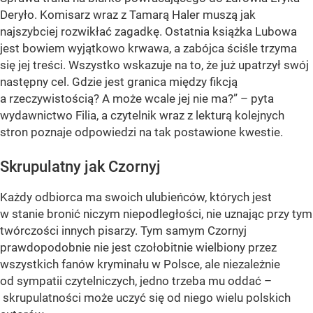
Deryło. Komisarz wraz z Tamarą Haler muszą jak
najszybciej rozwikłać zagadkę. Ostatnia książka Lubowa
jest bowiem wyjątkowo krwawa, a zabójca ściśle trzyma
się jej treści. Wszystko wskazuje na to, że już upatrzył swój
następny cel. Gdzie jest granica między fikcją
a rzeczywistością? A może wcale jej nie ma?” – pyta
wydawnictwo Filia, a czytelnik wraz z lekturą kolejnych
stron poznaje odpowiedzi na tak postawione kwestie.
Skrupulatny jak Czornyj
Każdy odbiorca ma swoich ulubieńców, których jest
w stanie bronić niczym niepodległości, nie uznając przy tym
twórczości innych pisarzy. Tym samym Czornyj
prawdopodobnie nie jest czołobitnie wielbiony przez
wszystkich fanów kryminału w Polsce, ale niezależnie
od sympatii czytelniczych, jedno trzeba mu oddać –
skrupulatności może uczyć się od niego wielu polskich