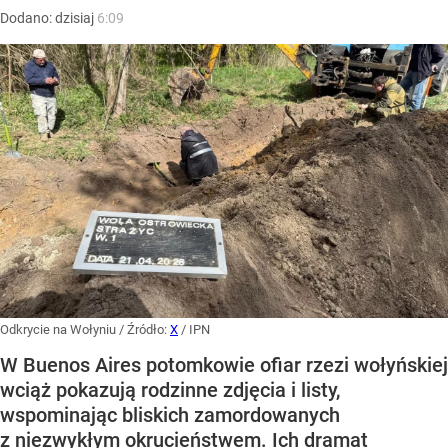
Dodano:
dzisiaj
6:09
Odkrycie na Wołyniu
/ Źródło:
X
/
IPN
W Buenos Aires potomkowie ofiar rzezi wołyńskiej
wciąż pokazują rodzinne zdjęcia i listy,
wspominając bliskich zamordowanych
z niezwykłym okrucieństwem. Ich dramat