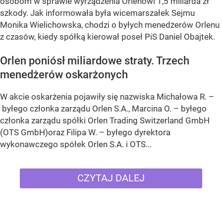
osobom w sprawie wyrządzenia Orlenowi 1,5 miliarda zł
szkody. Jak informowała była wicemarszałek Sejmu
Monika Wielichowska, chodzi o byłych menedżerów Orlenu
z czasów, kiedy spółką kierował poseł PiS Daniel Obajtek.
Orlen poniósł miliardowe straty. Trzech
menedżerów oskarżonych
W akcie oskarżenia pojawiły się nazwiska Michałowa R. –
byłego członka zarządu Orlen S.A., Marcina O. – byłego
członka zarządu spółki Orlen Trading Switzerland GmbH
(OTS GmbH)oraz Filipa W. – byłego dyrektora
wykonawczego spółek Orlen S.A. i OTS...
CZYTAJ DALEJ