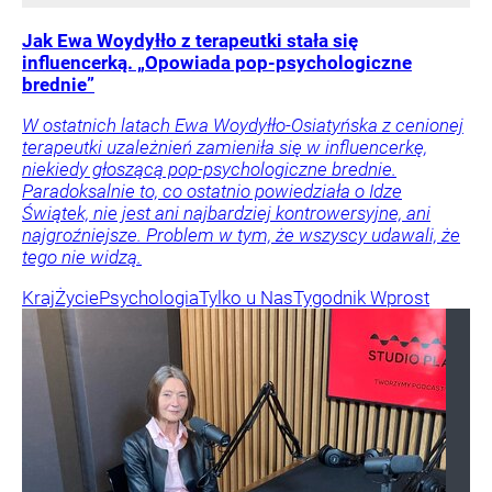
Jak Ewa Woydyłło z terapeutki stała się
influencerką. „Opowiada pop-psychologiczne
brednie”
W ostatnich latach Ewa Woydyłło-Osiatyńska z cenionej
terapeutki uzależnień zamieniła się w influencerkę,
niekiedy głoszącą pop-psychologiczne brednie.
Paradoksalnie to, co ostatnio powiedziała o Idze
Świątek, nie jest ani najbardziej kontrowersyjne, ani
najgroźniejsze. Problem w tym, że wszyscy udawali, że
tego nie widzą.
Kraj
Życie
Psychologia
Tylko u Nas
Tygodnik Wprost