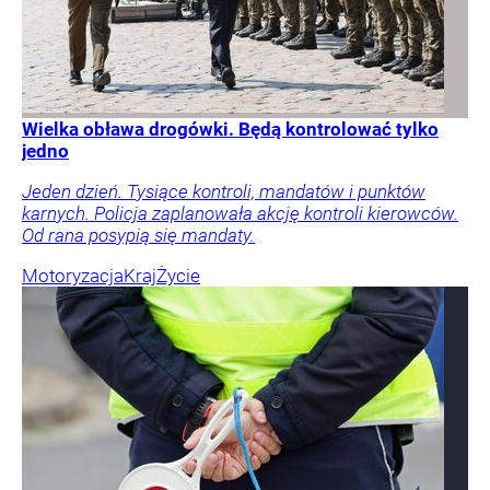
Wielka obława drogówki. Będą kontrolować tylko
jedno
Jeden dzień. Tysiące kontroli, mandatów i punktów
karnych. Policja zaplanowała akcję kontroli kierowców.
Od rana posypią się mandaty.
Motoryzacja
Kraj
Życie