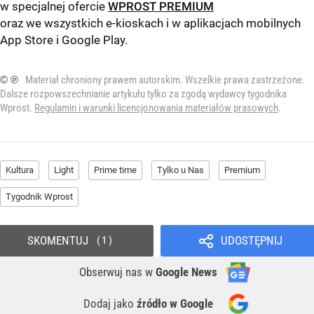
w specjalnej ofercie
WPROST PREMIUM
oraz we wszystkich e-kioskach i w aplikacjach mobilnych
App Store
i
Google Play
.
© ℗
Materiał chroniony prawem autorskim. Wszelkie prawa zastrzeżone.
Dalsze rozpowszechnianie artykułu tylko za zgodą wydawcy tygodnika
Wprost.
Regulamin i warunki licencjonowania materiałów prasowych
.
Kultura
Light
Prime time
Tylko u Nas
Premium
Tygodnik Wprost
SKOMENTUJ
UDOSTĘPNIJ
1
Obserwuj nas
w
Google News
Dodaj jako
źródło w Google