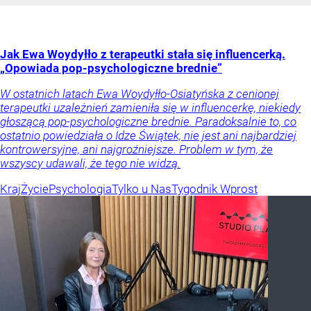
Jak Ewa Woydyłło z terapeutki stała się influencerką.
„Opowiada pop-psychologiczne brednie”
W ostatnich latach Ewa Woydyłło-Osiatyńska z cenionej
terapeutki uzależnień zamieniła się w influencerkę, niekiedy
głoszącą pop-psychologiczne brednie. Paradoksalnie to, co
ostatnio powiedziała o Idze Świątek, nie jest ani najbardziej
kontrowersyjne, ani najgroźniejsze. Problem w tym, że
wszyscy udawali, że tego nie widzą.
Kraj
Życie
Psychologia
Tylko u Nas
Tygodnik Wprost