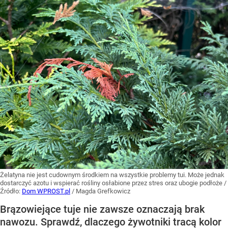
Żelatyna nie jest cudownym środkiem na wszystkie problemy tui. Może jednak
dostarczyć azotu i wspierać rośliny osłabione przez stres oraz ubogie podłoże
/
Źródło:
Dom WPROST.pl
/
Magda Grefkowicz
Brązowiejące tuje nie zawsze oznaczają brak
nawozu. Sprawdź, dlaczego żywotniki tracą kolor