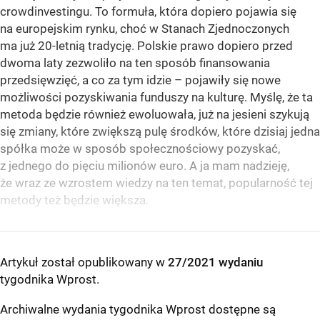
crowdinvestingu. To formuła, która dopiero pojawia się
na europejskim rynku, choć w Stanach Zjednoczonych
ma już 20-letnią tradycję. Polskie prawo dopiero przed
dwoma laty zezwoliło na ten sposób finansowania
przedsięwzięć, a co za tym idzie – pojawiły się nowe
możliwości pozyskiwania funduszy na kulturę. Myślę, że ta
metoda będzie również ewoluowała, już na jesieni szykują
się zmiany, które zwiększą pulę środków, które dzisiaj jedna
spółka może w sposób społecznościowy pozyskać,
z jednego do pięciu milionów euro. A ja mam nadzieję,
że wraz ze wzrostem wiedzy na ten temat, popularność tej
metody też będzie większa.
Artykuł został opublikowany w
27/2021 wydaniu
tygodnika Wprost
.
Archiwalne wydania tygodnika Wprost dostępne są