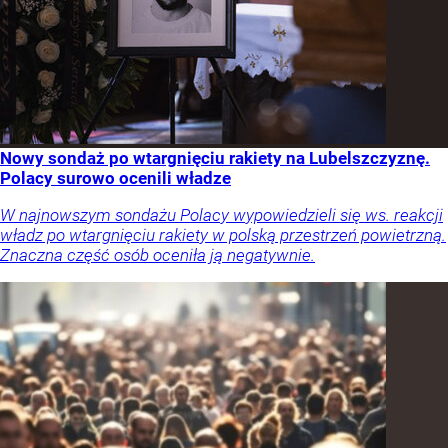
Nowy sondaż po wtargnięciu rakiety na Lubelszczyznę.
Polacy surowo ocenili władze
W najnowszym sondażu Polacy wypowiedzieli się ws. reakcji
władz po wtargnięciu rakiety w polską przestrzeń powietrzną.
Znaczna część osób oceniła ją negatywnie.