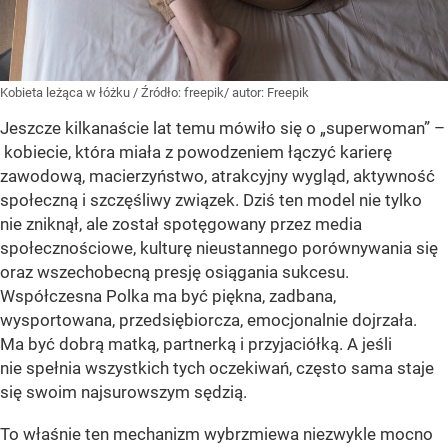
Kobieta leżąca w łóżku
/ Źródło:
freepik/ autor: Freepik
Jeszcze kilkanaście lat temu mówiło się o „superwoman” –
kobiecie, która miała z powodzeniem łączyć karierę
zawodową, macierzyństwo, atrakcyjny wygląd, aktywność
społeczną i szczęśliwy związek. Dziś ten model nie tylko
nie zniknął, ale został spotęgowany przez media
społecznościowe, kulturę nieustannego porównywania się
oraz wszechobecną presję osiągania sukcesu.
Współczesna Polka ma być piękna, zadbana,
wysportowana, przedsiębiorcza, emocjonalnie dojrzała.
Ma być dobrą matką, partnerką i przyjaciółką. A jeśli
nie spełnia wszystkich tych oczekiwań, często sama staje
się swoim najsurowszym sędzią.
To właśnie ten mechanizm wybrzmiewa niezwykle mocno