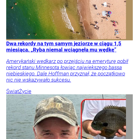
Dwa rekordy na tym samym jeziorze w ciągu 1,5
miesiąca. „Ryba niemal wciągnęła mu wędkę”
Amerykański wędkarz po przejściu na emeryturę pobił
rekord stanu Minnesota łowiąc największego bassa
niebieskiego. Dale Hoffman przyznał, że początkowo
nic nie wskazywało sukcesu.
Świat
Życie