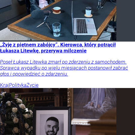
„Żyję z piętnem zabójcy”. Kierowca, który potrącił
Łukasza Litewkę, przerywa milczenie
Poseł Łukasz Litewka zmarł po zderzeniu z samochodem.
Sprawca wypadku po wielu miesiącach postanowił zabrać
głos i opowiedzieć o zdarzeniu.
Kraj
Polityka
Życie