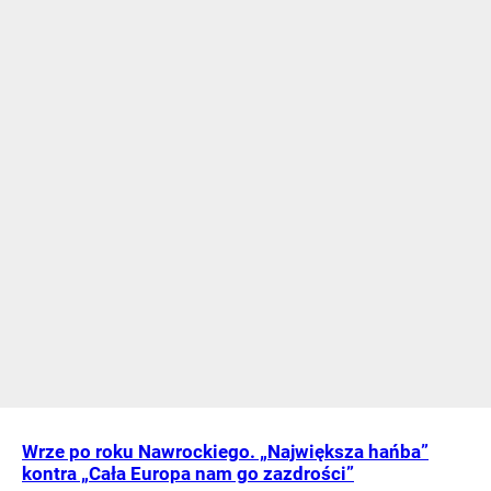
Wrze po roku Nawrockiego. „Największa hańba”
kontra „Cała Europa nam go zazdrości”