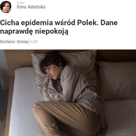
Autor:
Ilona Adamska
Cicha epidemia wśród Polek. Dane
naprawdę niepokoją
Dodano:
dzisiaj
6:44