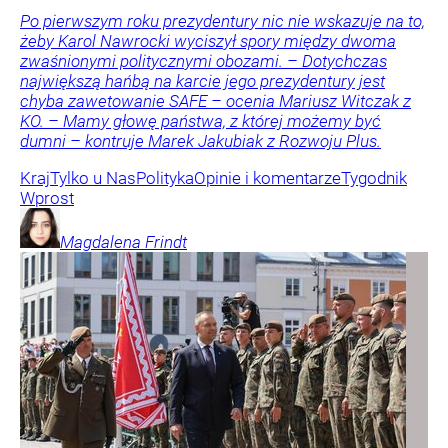
Po pierwszym roku prezydentury nic nie wskazuje na to,
żeby Karol Nawrocki wyciszył spory między dwoma
zwaśnionymi politycznymi obozami. – Dotychczas
największą hańbą na karcie jego prezydentury jest
chyba zawetowanie SAFE – ocenia Mariusz Witczak z
KO. – Mamy głowę państwa, z której możemy być
dumni – kontruje Marek Jakubiak z Rozwoju Plus.
Kraj
Tylko u Nas
Polityka
Opinie i komentarze
Tygodnik
Wprost
Magdalena
Frindt