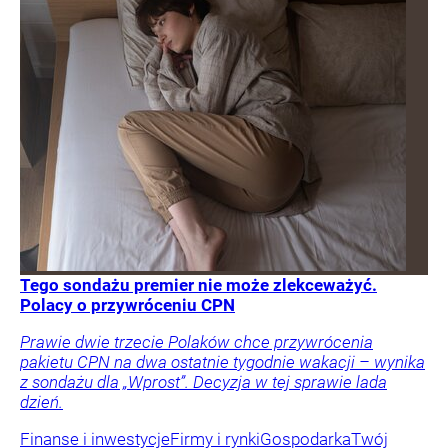
Tego sondażu premier nie może zlekceważyć.
Polacy o przywróceniu CPN
Prawie dwie trzecie Polaków chce przywrócenia
pakietu CPN na dwa ostatnie tygodnie wakacji – wynika
z sondażu dla „Wprost”. Decyzja w tej sprawie lada
dzień.
Finanse i inwestycje
Firmy i rynki
Gospodarka
Twój