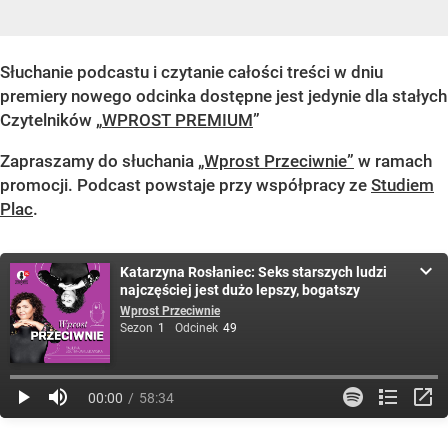
Słuchanie podcastu i czytanie całości treści w dniu
premiery nowego odcinka dostępne jest jedynie dla stałych
Czytelników „
WPROST PREMIUM
”
Zapraszamy do słuchania
„Wprost Przeciwnie”
w ramach
promocji. Podcast powstaje przy współpracy ze
Studiem
Plac
.
Katarzyna Rosłaniec: Seks starszych ludzi
najczęściej jest dużo lepszy, bogatszy
Wprost Przeciwnie
Sezon
1
Odcinek
49
00:00
58:34