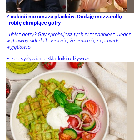
Z cukinii nie smażę placków. Dodaję mozzarellę
i robię chrupiące gofry
Lubisz gofry? Gdy spróbujesz tych przepadniesz. Jeden
wytrawny składnik sprawia, że smakują naprawdę
wyjątkowo.
Przepisy
Żywienie
Składniki odżywcze