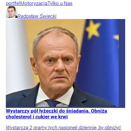
portfel
Motoryzacja
Tylko u Nas
Radosław
Święcki
Wystarczy pół łyżeczki do śniadania. Obniża
cholesterol i cukier we krwi
Wystarczą 2 gramy tych nasionek dziennie, by obniżyć