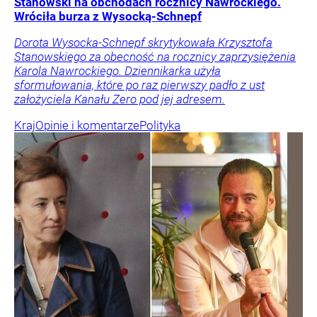
Stanowski na obchodach rocznicy Nawrockiego.
Wróciła burza z Wysocką-Schnepf
Dorota Wysocka-Schnepf skrytykowała Krzysztofa
Stanowskiego za obecność na rocznicy zaprzysiężenia
Karola Nawrockiego. Dziennikarka użyła
sformułowania, które po raz pierwszy padło z ust
założyciela Kanału Zero pod jej adresem.
Kraj
Opinie i komentarze
Polityka