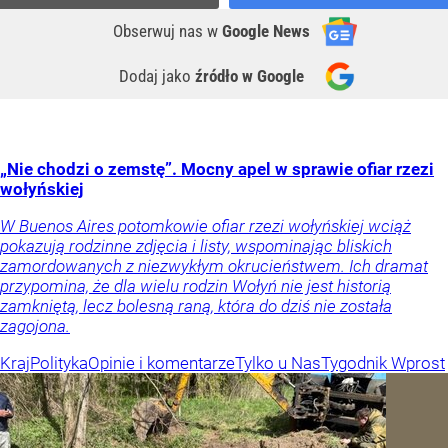
Obserwuj nas
w
Google News
Dodaj jako
źródło w Google
„Nie chodzi o zemstę”. Mocny apel w sprawie ofiar rzezi
wołyńskiej
W Buenos Aires potomkowie ofiar rzezi wołyńskiej wciąż
pokazują rodzinne zdjęcia i listy, wspominając bliskich
zamordowanych z niezwykłym okrucieństwem. Ich dramat
przypomina, że dla wielu rodzin Wołyń nie jest historią
zamkniętą, lecz bolesną raną, która do dziś nie została
zagojona.
Kraj
Polityka
Opinie i komentarze
Tylko u Nas
Tygodnik Wprost