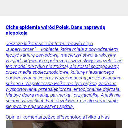
Cicha epidemia wśród Polek. Dane naprawdę
niepokoją
Jeszcze kilkanaście lat temu mówiło się o
„superwoman” – kobiecie, która miała z powodzeniem
łączyć karierę zawodową, macierzyństwo, atrakcyjny
wygląd, aktywność społeczną i szczęśliwy związek. Dziś
ten model nie tylko nie zniknął, ale został spotęgowany
przez media społecznościowe, kulturę nieustannego
porównywania się oraz wszechobecną presję osiągania
sukcesu. Współczesna Polka ma być piękna, zadbana,
wysportowana, przedsiębiorcza, emocjonalnie dojrzała.
Ma być dobrą matką, partnerką i przyjaciółką. A jeśli nie
spełnia wszystkich tych oczekiwań, często sama staje
się swoim najsurowszym sędzią.
Opinie i komentarze
Życie
Psychologia
Tylko u Nas