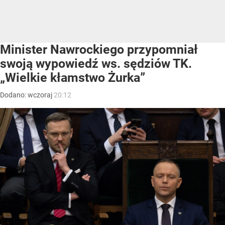
Minister Nawrockiego przypomniał
swoją wypowiedź ws. sędziów TK.
„Wielkie kłamstwo Żurka”
Dodano:
wczoraj
20:12