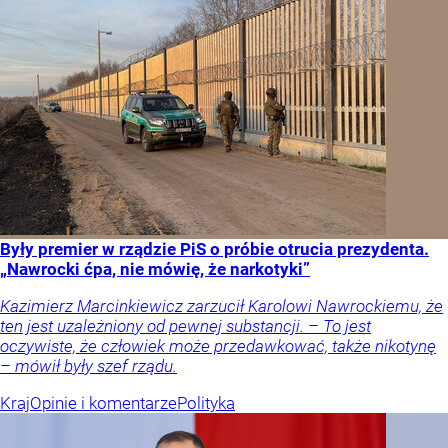
Były premier w rządzie PiS o próbie otrucia prezydenta.
„Nawrocki ćpa, nie mówię, że narkotyki”
Kazimierz Marcinkiewicz zarzucił Karolowi Nawrockiemu, że
ten jest uzależniony od pewnej substancji. – To jest
oczywiste, że człowiek może przedawkować, także nikotynę
– mówił były szef rządu.
Kraj
Opinie i komentarze
Polityka