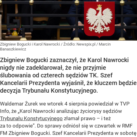
Zbigniew Bogucki i Karol Nawrocki
/ Źródło:
Newspix.pl
/
Marcin
Banaszkiewicz
Zbigniew Bogucki zaznaczył, że Karol Nawrocki
nigdy nie zadeklarował, że nie przyjmie
ślubowania od czterech sędziów TK. Szef
Kancelarii Prezydenta wyjaśnił, że kluczem będzie
decyzja Trybunału Konstytucyjnego.
Waldemar Żurek we wtorek 4 sierpnia powiedział w TVP
Info, że „Karol Nawrocki analizując życiorysy sędziów
Trybunału Konstytucyjnego
złamał prawo – i też
za to odpowie”. Do sprawy odniósł się w czwartek w RMF
FM Zbigniew Bogucki. Szef Kancelarii Prezydenta w sobotę