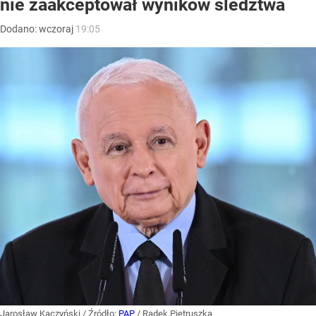
nie zaakceptował wyników śledztwa
Dodano:
wczoraj
19:05
Jarosław Kaczyński
/ Źródło:
PAP
/
Radek Pietruszka