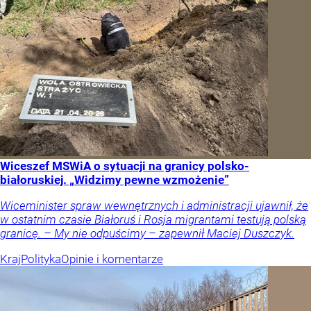
Wiceszef MSWiA o sytuacji na granicy polsko-
białoruskiej. „Widzimy pewne wzmożenie”
Wiceminister spraw wewnętrznych i administracji ujawnił, że
w ostatnim czasie Białoruś i Rosja migrantami testują polską
granicę. – My nie odpuścimy – zapewnił Maciej Duszczyk.
Kraj
Polityka
Opinie i komentarze