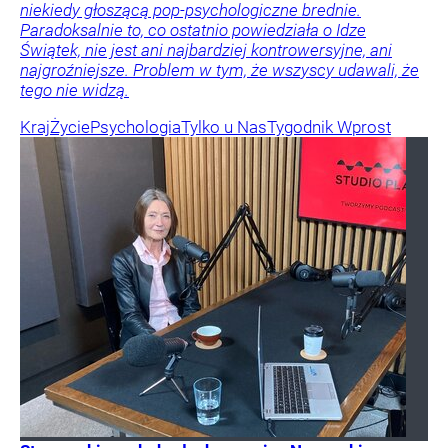
niekiedy głoszącą pop-psychologiczne brednie.
Paradoksalnie to, co ostatnio powiedziała o Idze
Świątek, nie jest ani najbardziej kontrowersyjne, ani
najgroźniejsze. Problem w tym, że wszyscy udawali, że
tego nie widzą.
Kraj
Życie
Psychologia
Tylko u Nas
Tygodnik Wprost