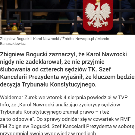
Zbigniew Bogucki i Karol Nawrocki
/ Źródło:
Newspix.pl
/
Marcin
Banaszkiewicz
Zbigniew Bogucki zaznaczył, że Karol Nawrocki
nigdy nie zadeklarował, że nie przyjmie
ślubowania od czterech sędziów TK. Szef
Kancelarii Prezydenta wyjaśnił, że kluczem będzie
decyzja Trybunału Konstytucyjnego.
Waldemar Żurek we wtorek 4 sierpnia powiedział w TVP
Info, że „Karol Nawrocki analizując życiorysy sędziów
Trybunału Konstytucyjnego
złamał prawo – i też
za to odpowie”. Do sprawy odniósł się w czwartek w RMF
FM Zbigniew Bogucki. Szef Kancelarii Prezydenta w sobotę
przypomniał swoją wypowiedź w mediach