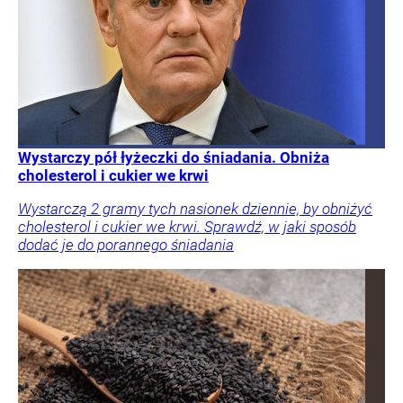
Wystarczy pół łyżeczki do śniadania. Obniża
cholesterol i cukier we krwi
Wystarczą 2 gramy tych nasionek dziennie, by obniżyć
cholesterol i cukier we krwi. Sprawdź, w jaki sposób
dodać je do porannego śniadania