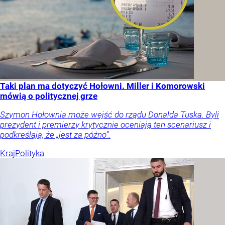
Taki plan ma dotyczyć Hołowni. Miller i Komorowski
mówią o politycznej grze
Szymon Hołownia może wejść do rządu Donalda Tuska. Byli
prezydent i premierzy krytycznie oceniają ten scenariusz i
podkreślają, że „jest za późno”.
Kraj
Polityka