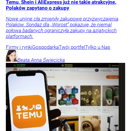
Temu, Shein i AliExpress już nie takie atrakcyjne.
Polaków zapytano o zakupy
Nowe unijne cła zmieniły zakupowe przyzwyczajenia
Polaków. Sondaż dla „Wprost” pokazuje, że niemal
połowa badanych ograniczyła zakupy na azjatyckich
platformach.
Firmy i rynki
Gospodarka
Twój portfel
Tylko u Nas
Beata Anna
Święcicka