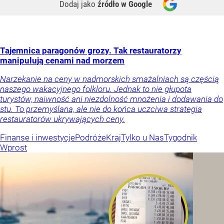
Dodaj jako
źródło w Google
Tajemnica paragonów grozy. Tak restauratorzy
manipulują cenami nad morzem
Narzekanie na ceny w nadmorskich smażalniach są częścią
naszego wakacyjnego folkloru. Jednak to nie głupota
turystów, naiwność ani niezdolność mnożenia i dodawania do
stu. To przemyślana, ale nie do końca uczciwa strategia
restauratorów ukrywających ceny.
Finanse i inwestycje
Podróże
Kraj
Tylko u Nas
Tygodnik
Wprost