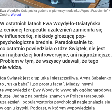
Ewa Woydyłło-Osiatyńska gościła w pierwszym odcinku „Wpost Przeciwnie”
/
Źródło:
Wprost
W ostatnich latach Ewa Woydyłło-Osiatyńska
z cenionej terapeutki uzależnień zamieniła się
w influencerkę, niekiedy głoszącą pop-
psychologiczne brednie. Paradoksalnie to,
co ostatnio powiedziała o Idze Świątek, nie jest
ani najbardziej kontrowersyjne, ani najgroźniejsze.
Problem w tym, że wszyscy udawali, że tego
nie widzą.
Iga Świątek jest głupiutka i nieszczęśliwa. Aryna Sabalenko
to „ruska baba” i „po prostu facet”. Między innymi
te wypowiedzi dr Ewy Woydyłło wywołały ogólnonarodową
burzę. Jedna z najbardziej znanych w Polsce terapeutek
uzależnień i popularyzatorka psychologii nagle znalazła się
w ogniu krytyki. Podcast, w którym wypowiedziała