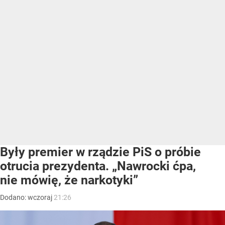
Były premier w rządzie PiS o próbie
otrucia prezydenta. „Nawrocki ćpa,
nie mówię, że narkotyki”
Dodano:
wczoraj
21:26