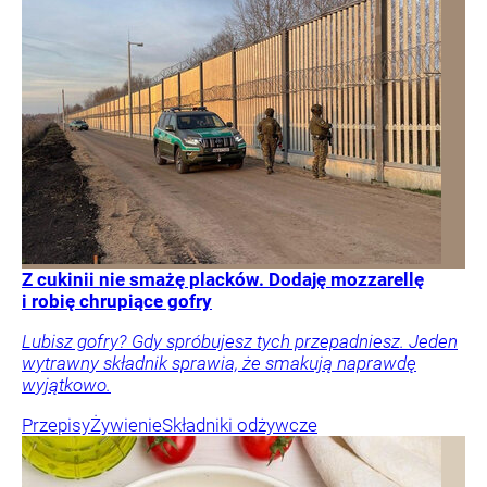
Z cukinii nie smażę placków. Dodaję mozzarellę
i robię chrupiące gofry
Lubisz gofry? Gdy spróbujesz tych przepadniesz. Jeden
wytrawny składnik sprawia, że smakują naprawdę
wyjątkowo.
Przepisy
Żywienie
Składniki odżywcze