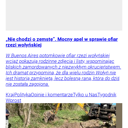
„Nie chodzi o zemstę”. Mocny apel w sprawie ofiar
rzezi wołyńskiej
W Buenos Aires potomkowie ofiar rzezi wołyńskiej
wciąż pokazują rodzinne zdjęcia i listy, wspominając
bliskich zamordowanych z niezwykłym okrucieństwem.
Ich dramat przypomina, że dla wielu rodzin Wołyń nie
jest historią zamkniętą, lecz bolesną raną, która do dziś
nie została zagojona.
Kraj
Polityka
Opinie i komentarze
Tylko u Nas
Tygodnik
Wprost