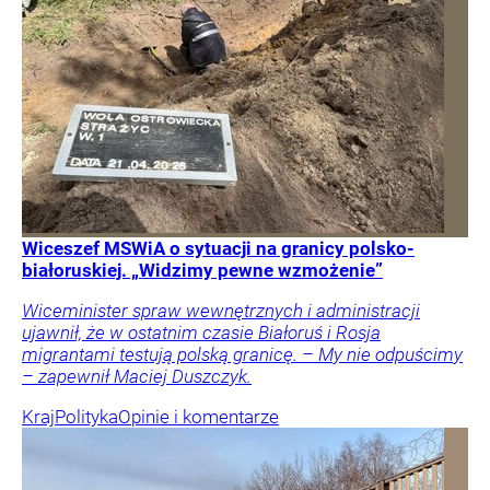
Wiceszef MSWiA o sytuacji na granicy polsko-
białoruskiej. „Widzimy pewne wzmożenie”
Wiceminister spraw wewnętrznych i administracji
ujawnił, że w ostatnim czasie Białoruś i Rosja
migrantami testują polską granicę. – My nie odpuścimy
– zapewnił Maciej Duszczyk.
Kraj
Polityka
Opinie i komentarze