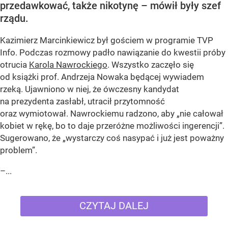
przedawkować, także nikotynę – mówił były szef
rządu.
Kazimierz Marcinkiewicz był gościem w programie TVP
Info. Podczas rozmowy padło nawiązanie do kwestii próby
otrucia
Karola Nawrockiego
. Wszystko zaczęło się
od książki prof. Andrzeja Nowaka będącej wywiadem
rzeką. Ujawniono w niej, że ówczesny kandydat
na prezydenta zasłabł, utracił przytomność
oraz wymiotował. Nawrockiemu radzono, aby „nie całował
kobiet w rękę, bo to daje przeróżne możliwości ingerencji”.
Sugerowano, że „wystarczy coś nasypać i już jest poważny
problem”.
–...
CZYTAJ DALEJ