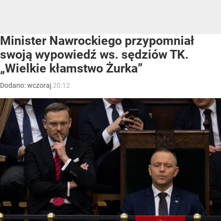
Minister Nawrockiego przypomniał
swoją wypowiedź ws. sędziów TK.
„Wielkie kłamstwo Żurka”
Dodano:
wczoraj
20:12