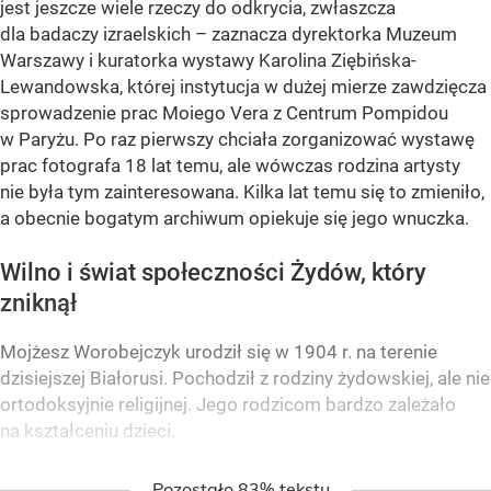
jest jeszcze wiele rzeczy do odkrycia, zwłaszcza
dla badaczy izraelskich – zaznacza dyrektorka Muzeum
Warszawy i kuratorka wystawy Karolina Ziębińska-
Lewandowska, której instytucja w dużej mierze zawdzięcza
sprowadzenie prac Moiego Vera z Centrum Pompidou
w Paryżu. Po raz pierwszy chciała zorganizować wystawę
prac fotografa 18 lat temu, ale wówczas rodzina artysty
nie była tym zainteresowana. Kilka lat temu się to zmieniło,
a obecnie bogatym archiwum opiekuje się jego wnuczka.
Wilno i świat społeczności Żydów, który
zniknął
Mojżesz Worobejczyk urodził się w 1904 r. na terenie
dzisiejszej Białorusi. Pochodził z rodziny żydowskiej, ale nie
ortodoksyjnie religijnej. Jego rodzicom bardzo zależało
na kształceniu dzieci.
Pozostało 83% tekstu