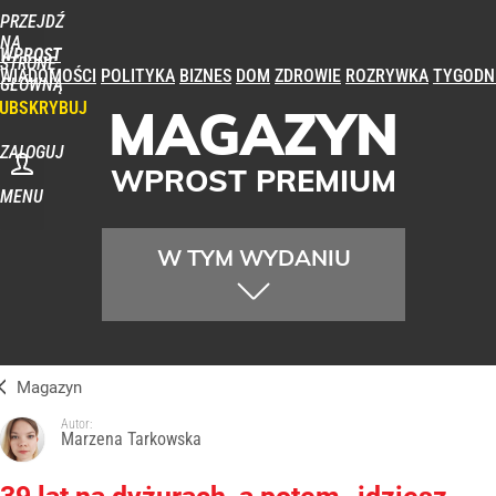
PRZEJDŹ
NA
WPROST
STRONĘ
WIADOMOŚCI
POLITYKA
BIZNES
DOM
ZDROWIE
ROZRYWKA
TYGODN
GŁÓWNĄ
UBSKRYBUJ
MAGAZYN
ZALOGUJ
WPROST PREMIUM
MENU
W TYM WYDANIU
Magazyn
Autor:
Marzena Tarkowska