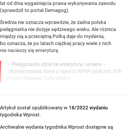
lat od dnia wygaśnięcia prawa wykonywania zawodu
(sprawdził to portal Demagog).
Średnia nie oznacza wprawdzie, że żadna polska
pielęgniarka nie dożyje sędziwego wieku. Ale różnica
między nią a przeciętną Polką daje do myślenia,
bo oznacza, że po latach ciężkiej pracy wiele z nich
nie nacieszy się emeryturą.
– Pielęgniarka idzie na emeryturę i umiera –
skomentowała dane z raportu NIPiP podczas XVII
Forum Zdrowia Zofia Małas.
Artykuł został opublikowany w
18/2022 wydaniu
tygodnika Wprost
.
Archiwalne wydania tygodnika Wprost dostępne są