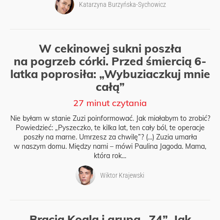
Katarzyna Burzyńska-Sychowicz
W cekinowej sukni poszła
na pogrzeb córki. Przed śmiercią 6-
latka poprosiła: „Wybuziaczkuj mnie
całą”
27 minut czytania
Nie byłam w stanie Zuzi poinformować. Jak miałabym to zrobić?
Powiedzieć: „Pyszeczko, te kilka lat, ten cały ból, te operacje
poszły na marne. Umrzesz za chwilę”? (...) Zuzia umarła
w naszym domu. Między nami – mówi Paulina Jagoda. Mama,
która rok...
Wiktor Krajewski
Bracia Koala i grupa „Z4”. Jak