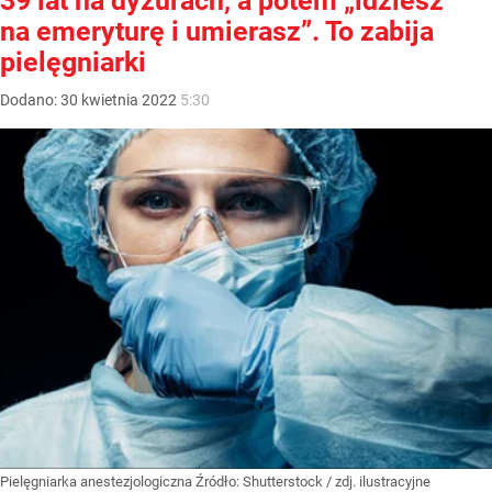
39 lat na dyżurach, a potem „idziesz
na emeryturę i umierasz”. To zabija
pielęgniarki
Dodano:
30
kwietnia
2022
5:30
Pielęgniarka anestezjologiczna
Źródło:
Shutterstock
/
zdj. ilustracyjne