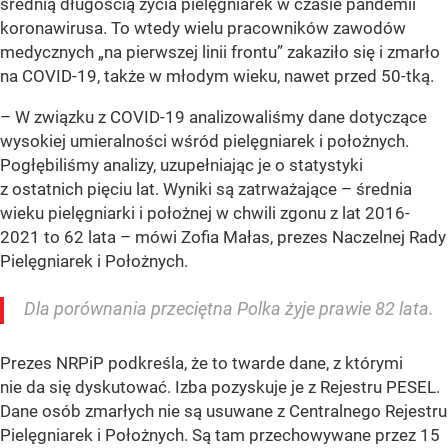
średnią długością życia pielęgniarek w czasie pandemii
koronawirusa. To wtedy wielu pracowników zawodów
medycznych „na pierwszej linii frontu” zakaziło się i zmarło
na COVID-19, także w młodym wieku, nawet przed 50-tką.
– W związku z COVID-19 analizowaliśmy dane dotyczące
wysokiej umieralności wśród pielęgniarek i położnych.
Pogłębiliśmy analizy, uzupełniając je o statystyki
z ostatnich pięciu lat. Wyniki są zatrważające – średnia
wieku pielęgniarki i położnej w chwili zgonu z lat 2016-
2021 to 62 lata – mówi Zofia Małas, prezes Naczelnej Rady
Pielęgniarek i Położnych.
Dla porównania przeciętna Polka żyje prawie 82 lata.
Prezes NRPiP podkreśla, że to twarde dane, z którymi
nie da się dyskutować. Izba pozyskuje je z Rejestru PESEL.
Dane osób zmarłych nie są usuwane z Centralnego Rejestru
Pielęgniarek i Położnych. Są tam przechowywane przez 15