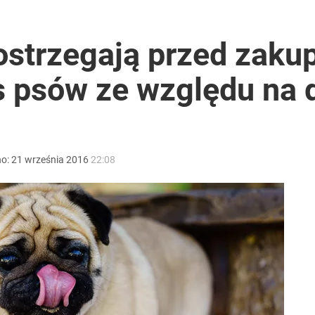
ostrzegają przed zak
s psów ze względu na 
2030 roku?
no:
21
września
2016
22:08
ł coś znacznie gorszego