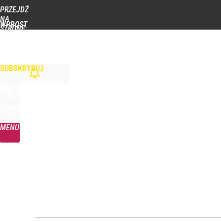
PRZEJDŹ
Udostępnij
17
Skomentuj
NA
WPROST
STRONĘ
GŁÓWNĄ
WIADOMOŚCI
POLITYKA
BIZNES
DOM
ZDROWIE
ROZRYWKA
TYGOD
Sprytna metoda na naturalne odchudzanie. Pół łyż
SUBSKRYBUJ
dodaj
ZALOGUJ
Vistula x LOT: Elegancja w podróży. Premiera wspó
SZUKAJ
MENU
dodaj
Gen. Pawlikowski: Przywiozłem cenną lekcję z Dani
2