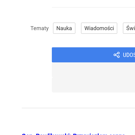
Nauka
Wiadomości
Świ
UDO