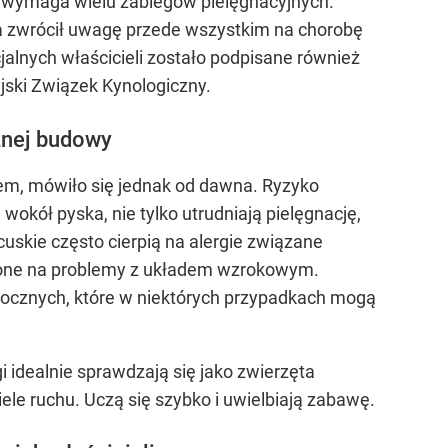
em wymaga wielu zabiegów pielęgnacyjnych.
ta zwrócił uwagę przede wszystkim na chorobę
alnych właścicieli zostało podpisane również
jski Związek Kynologiczny.
znej budowy
iem, mówiło się jednak od dawna. Ryzyko
okół pyska, nie tylko utrudniają pielęgnację,
cuskie często cierpią na alergie związane
żone na problemy z układem wzrokowym.
 ocznych, które w niektórych przypadkach mogą
idealnie sprawdzają się jako zwierzęta
le ruchu. Uczą się szybko i uwielbiają zabawę.