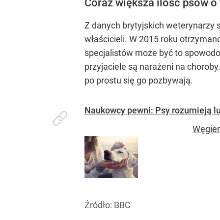
Coraz większa ilość psów o 
Z danych brytyjskich weterynarzy s
właścicieli. W 2015 roku otrzyman
specjalistów może być to spowodow
przyjaciele są narażeni na chorob
po prostu się go pozbywają.
Naukowcy pewni: Psy rozumieją lu
Węgiers
Źródło:
BBC