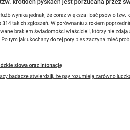
tzw. krótkich pyskach jest porzucana przez sw
łużb wynika jednak, że coraz większa ilość psów o tzw. 
o 314 takich zgłoszeń. W porównaniu z rokiem poprzedni
ane brakiem świadomości właścicieli, którzy nie zdają 
y. Po tym jak ukochany do tej pory pies zaczyna mieć pro
dzkie słowa oraz intonację
cy badacze stwierdzili, że psy rozumieją zarówno ludzką 