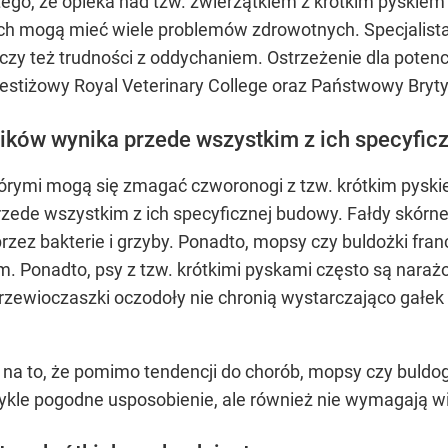
tego, że opieka nad tzw. zwierzątkiem z krótkim pyski
kach mogą mieć wiele problemów zdrowotnych. Specjalis
y też trudności z oddychaniem. Ostrzeżenie dla potencj
prestiżowy Royal Veterinary College oraz Państwowy Bryty
ików wynika przede wszystkim z ich specyfic
tórymi mogą się zmagać czworonogi z tzw. krótkim pysk
ede wszystkim z ich specyficznej budowy. Fałdy skórne w
zez bakterie i grzyby. Ponadto, mopsy czy buldożki fran
 Ponadto, psy z tzw. krótkimi pyskami często są nara
rzewioczaszki oczodoły nie chronią wystarczająco gałek
 to, że pomimo tendencji do chorób, mopsy czy buldogi 
kle pogodne usposobienie, ale również nie wymagają wie