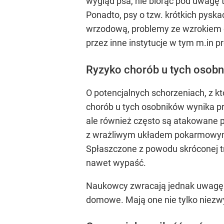
wygląd psa, nie biorąc pod uwagę 
Ponadto, psy o tzw. krótkich pys
wrzodową, problemy ze wzrokiem cz
przez inne instytucje w tym m.in 
Ryzyko chorób u tych osobn
O potencjalnych schorzeniach, z k
chorób u tych osobników wynika prz
ale również często są atakowane pr
z wrażliwym układem pokarmowym.
Spłaszczone z powodu skróconej t
nawet wypaść.
Naukowcy zwracają jednak uwagę na
domowe. Mają one nie tylko niezwy