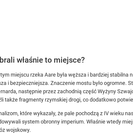
rali właśnie to miejsce?
ym miejscu rzeka Aare była węższa i bardziej stabilna ni
sza i bezpieczniejsza. Znaczenie mostu było ogromne. S
rnarda, następnie przez zachodnią część Wyżyny Szwajca
źli także fragmenty rzymskiej drogi, co dodatkowo potwi
lizom, które wykazały, że pale pochodzą z IV wieku nas
udowywali system obronny imperium. Właśnie wtedy mie
bóz wojskowy.