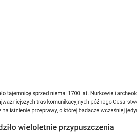
ło tajemnicę sprzed niemal 1700 lat. Nurkowie i archeolo
 najważniejszych tras komunikacyjnych późnego Cesarst
a istnienie przeprawy, o której badacze wcześniej jedyn
dziło wieloletnie przypuszczenia