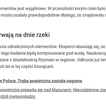
entów jest wyjątkowe. W przeszłości koryto rzeki było 
 mostu ocalały prawdopodobnie dlatego, że znajdowały 
wają na dnie rzeki
nia odnalezionych elementów. Eksperci obawiają się, ż
st tego badania będą kontynuowane pod wodą. Naukowcy l
zane z działalnością Rzymian w regionie. Odkrycie już t
h lat w tej części Szwajcarii.
 Polsce. Trąba powietrzna została nagrana
powietrzna pojawiła się nad Mazurami. Niecodzienne zja
rdzili meteorolodzy.