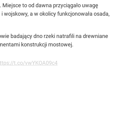
. Miejsce to od dawna przyciągało uwagę
i wojskowy, a w okolicy funkcjonowała osada,
e badający dno rzeki natrafili na drewniane
lementami konstrukcji mostowej.
ttps://t.co/vwYKOA09c4