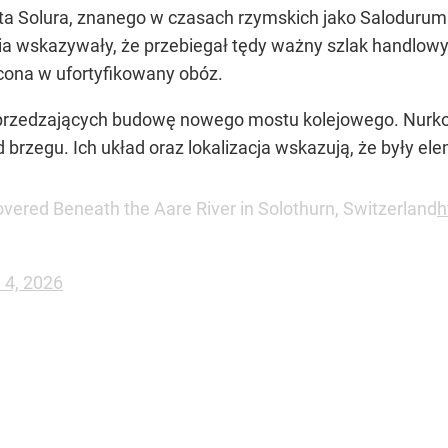
ta Solura, znanego w czasach rzymskich jako Salodurum
a wskazywały, że przebiegał tędy ważny szlak handlowy 
cona w ufortyfikowany obóz.
przedzających budowę nowego mostu kolejowego. Nurkowi
d brzegu. Ich układ oraz lokalizacja wskazują, że były e
vered Beneath the Aare River in Solothurn, Switzerland
h
 4, 2026