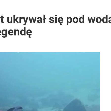
at ukrywał się pod wo
legendę