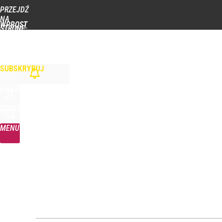
PRZEJDŹ
Udostępnij
1
Skomentuj
NA
WPROST
STRONĘ
GŁÓWNĄ
WIADOMOŚCI
POLITYKA
BIZNES
DOM
ZDROWIE
ROZRYWKA
TYGOD
SUBSKRYBUJ
ZALOGUJ
SZUKAJ
MENU