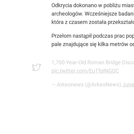
Odkrycia dokonano w pobliżu mias
archeologów. Wcześniejsze badani
która z czasem została przekształ
Przełom nastąpił podczas prac po
pale znajdujące się kilka metrów o
1,700-Year-Old Roman Bridge Disco
pic.twitter.com/EuTfplNGQC
— Arkeonews (@ArkeoNews)
June