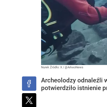
Nurek
Źródło:
X
/
@ArkeoNews
Archeolodzy odnaleźli 
potwierdziło istnienie p