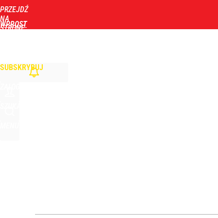
PRZEJDŹ
Udostępnij
4
Skomentuj
NA
WPROST
STRONĘ
GŁÓWNĄ
WIADOMOŚCI
POLITYKA
BIZNES
DOM
ZDROWIE
ROZRYWKA
TYGOD
Morawiecki powoła partię. Chce współpracy z Me
SUBSKRYBUJ
dodaj
ZALOGUJ
„Żyję z piętnem zabójcy”. Kierowca, który potrącił
SZUKAJ
MENU
dodaj
Nowy sondaż po wtargnięciu rakiety na Lubelszczy
1