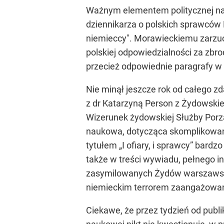
Ważnym elementem politycznej nap
dziennikarza o polskich sprawców Ho
niemieccy". Morawieckiemu zarzuc
polskiej odpowiedzialności za zbr
przecież odpowiednie paragrafy w 
Nie minął jeszcze rok od całego z
z dr Katarzyną Person z Żydowskieg
Wizerunek żydowskiej Służby Por
naukowa, dotycząca skomplikowanyc
tytułem „I ofiary, i sprawcy” bar
także w treści wywiadu, pełnego i
zasymilowanych Żydów warszawskic
niemieckim terrorem zaangażowan
Ciekawe, że przez tydzień od publik