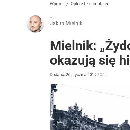
„Nie chodzi o zemstę”. Mocny apel w sprawie ofiar 
Wprost
/
Opinie i komentarze
Autor:
dodaj
Jakub Mielnik
Wrze po roku Nawrockiego. „Największa hańba” ko
Mielnik: „Ży
okazują się h
17
Morawiecki przelicytował PiS. Chce zawieszać 800 
Dodano:
26
stycznia
2019
10:10
dodaj