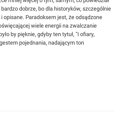
żce mniej więcej o tym, samym, co powiedział
 bardzo dobrze, bo dla historyków, szczególnie
e i opisane. Paradoksem jest, że odsądzone
oświęcającej wiele energii na zwalczanie
o by pięknie, gdyby ten tytuł, "I ofiary,
” gestem pojednania, nadającym ton