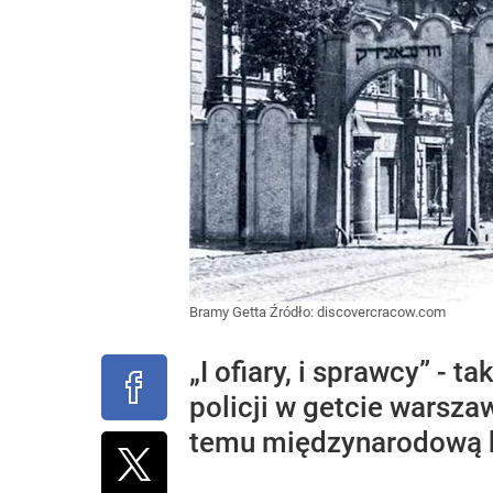
Bramy Getta
Źródło:
discovercracow.com
„I ofiary, i sprawcy” -
policji w getcie wars
temu międzynarodową 