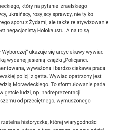
kiego, który na pytanie izraelskiego
y, ukraińscy, rosyjscy sprawcy, nie tylko
ego sporu z Żydami, ale także relatywizowanie
st negacjonistą Holokaustu. A na to są
ty Wyborczej”
ukazuje się arcyciekawy wywiad
 wydanej jesienią książki „Policjanci.
mentowana, wyważona i bardzo ciekawa praca
kiej policji z getta. Wywiad opatrzony jest
wiedzią Morawieckiego. To sformułowanie pada
 getcie ludzi, np. nadreprezentacji
iększemu od przeciętnego, wymuszonego
: rzetelna historyczka, której wiarygodności