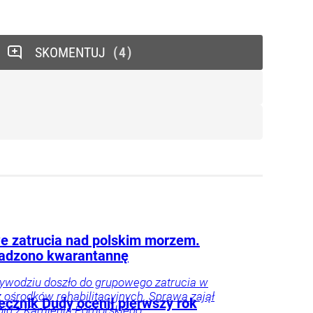
SKOMENTUJ
4
 zatrucia nad polskim morzem.
adzono kwarantannę
ywodziu doszło do grupowego zatrucia w
 ośrodków rehabilitacyjnych. Sprawą zajął
ecznik Dudy ocenił pierwszy rok
pid z Kamienia Pomorskiego.