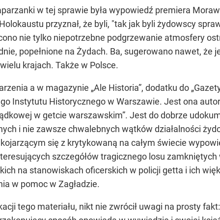
arzanki w tej sprawie była wypowiedź premiera Morawiec
lokaustu przyznał, że byli, "tak jak byli żydowscy sprawc
ono nie tylko niepotrzebne podgrzewanie atmosfery ostr
odnie, popełnione na Żydach. Ba, sugerowano nawet, że je
wielu krajach. Także w Polsce.
darzenia a w magazynie „Ale Historia”, dodatku do „Gaze
o Instytutu Historycznego w Warszawie. Jest ona autorką
ządkowej w getcie warszawskim”. Jest do dobrze udoku
h i nie zawsze chwalebnych wątków działalności żydows
dzo kojarzącym się z krytykowaną na całym świecie wypo
nteresujących szczegółów tragicznego losu zamkniętych w
h na stanowiskach oficerskich w policji getta i ich w
ia w pomoc w Zagładzie.
acji tego materiału, nikt nie zwrócił uwagi na prosty fakt