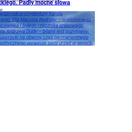
kiego. Padły mocne słowa
ie
rwszy rok prezydentury Karola
ego. Dla Marcina Kędryny – wieloletniego
cownika i byłego rzecznika prasowego
ta Andrzeja Dudy – bilans jest pozytywny:
 Nawrocki na obecny czas permanentnego
politycznego sprawuje swój urząd w sposób
 i adekwatny do wyzwań – akcentuje.
eśnie przestrzega przed porównywaniem
h prezydentów. – Andrzej Duda zdał w paru
ch egzamin celująco, ale jeszcze przez
as będzie niedoceniony, jak kiedyś
er Kwaśniewski, a po latach się to zmieniło
zy były rzecznik Andrzeja Dudy.
Tylko u
ka
howska