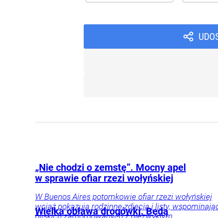
UDO
„Nie chodzi o zemstę”. Mocny apel
w sprawie ofiar rzezi wołyńskiej
W Buenos Aires potomkowie ofiar rzezi wołyńskiej
wciąż pokazują rodzinne zdjęcia i listy, wspominają
Wielka obława drogówki. Będą
bliskich zamordowanych z niezwykłym