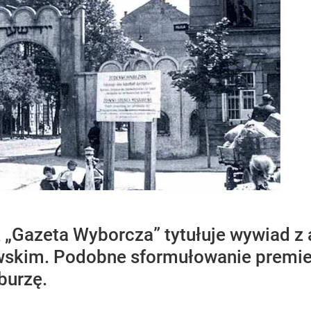
 tak „Gazeta Wyborcza” tytułuje wywiad 
zawskim. Podobne sformułowanie premi
burzę.