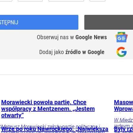
STĘPNIJ
Obserwuj nas
w
Google News
Dodaj jako
źródło w Google
Morawiecki powoła partię. Chce
Masowe
współpracy z Mentzenem. „Jestem
Wprow
otwarty”
W Międz
c
jednym z
Mateusz Morawiecki założy partię polityczną i
Wrze po roku Nawrockiego. „Największa
Były rz
się sane
chciałby rozpocząć współpracę ze Sławomirem