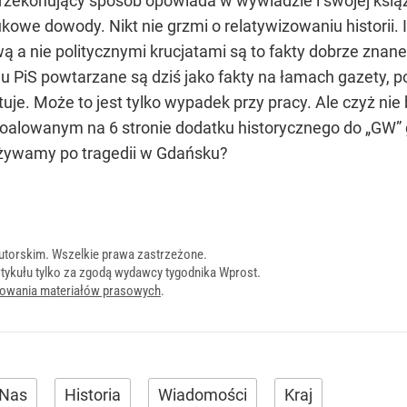
przekonujący sposób opowiada w wywiadzie i swojej ksią
owe dowody. Nikt nie grzmi o relatywizowaniu historii. I
ą a nie politycznymi krucjatami są to fakty dobrze znan
du PiS powtarzane są dziś jako fakty na łamach gazety, p
je. Może to jest tylko wypadek przy pracy. Ale czyż nie był
awoalowanym na 6 stronie dodatku historycznego do „GW
eżywamy po tragedii w Gdańsku?
utorskim. Wszelkie prawa zastrzeżone.
tykułu tylko za zgodą wydawcy tygodnika Wprost.
onowania materiałów prasowych
.
 Nas
Historia
Wiadomości
Kraj