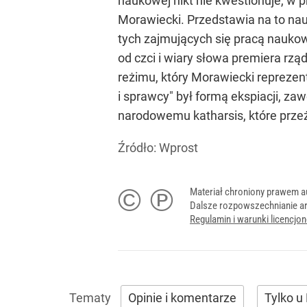
naukowej nikt nie kwestionuje, w 
Morawiecki. Przedstawia na to nauk
tych zajmujących się pracą naukow
od czci i wiary słowa premiera rzą
reżimu, który Morawiecki reprezentu
i sprawcy" był formą ekspiacji, z
narodowemu katharsis, które prz
Źródło:
Wprost
© ℗
Materiał chroniony prawem a
Dalsze rozpowszechnianie ar
Regulamin i warunki licencj
Opinie i komentarze
Tylko u