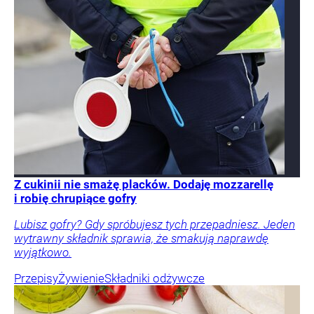
Z cukinii nie smażę placków. Dodaję mozzarellę
i robię chrupiące gofry
Lubisz gofry? Gdy spróbujesz tych przepadniesz. Jeden
wytrawny składnik sprawia, że smakują naprawdę
wyjątkowo.
Przepisy
Żywienie
Składniki odżywcze