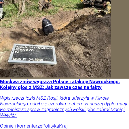
Moskwa znów wygraża Polsce i atakuje Nawrockiego.
Kolejny głos z MSZ: Jak zawsze czas na fakty
Wpis rzeczniczki MSZ Rosji, która uderzyła w Karola
Nawrockiego, odbił się szerokim echem w naszej dyplomacji.
Po ministrze spraw zagranicznych Polski głos zabrał Maciej
Wewiór.
Opinie i komentarze
Polityka
Kraj