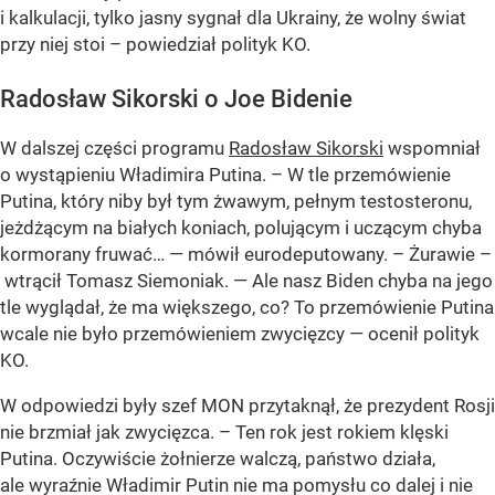
i kalkulacji, tylko jasny sygnał dla Ukrainy, że wolny świat
przy niej stoi – powiedział polityk KO.
Radosław Sikorski o Joe Bidenie
W dalszej części programu
Radosław Sikorski
wspomniał
o wystąpieniu Władimira Putina. – W tle przemówienie
Putina, który niby był tym żwawym, pełnym testosteronu,
jeżdżącym na białych koniach, polującym i uczącym chyba
kormorany fruwać… — mówił eurodeputowany. – Żurawie –
wtrącił Tomasz Siemoniak. — Ale nasz Biden chyba na jego
tle wyglądał, że ma większego, co? To przemówienie Putina
wcale nie było przemówieniem zwycięzcy — ocenił polityk
KO.
W odpowiedzi były szef MON przytaknął, że prezydent Rosji
nie brzmiał jak zwycięzca. – Ten rok jest rokiem klęski
Putina. Oczywiście żołnierze walczą, państwo działa,
ale wyraźnie Władimir Putin nie ma pomysłu co dalej i nie