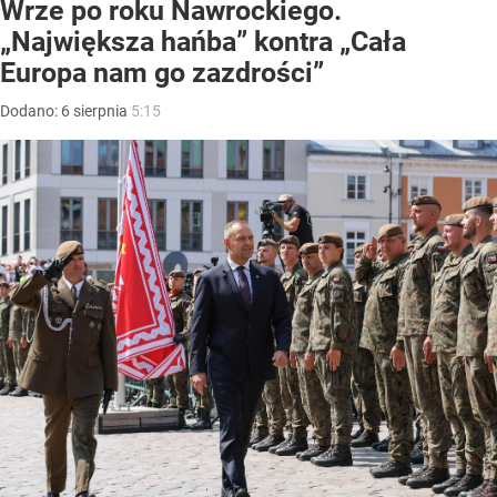
Wrze po roku Nawrockiego.
„Największa hańba” kontra „Cała
Europa nam go zazdrości”
Dodano:
6
sierpnia
5:15