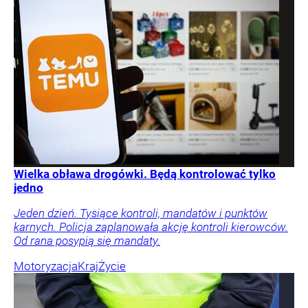
Wielka obława drogówki. Będą kontrolować tylko
jedno
Jeden dzień. Tysiące kontroli, mandatów i punktów
karnych. Policja zaplanowała akcję kontroli kierowców.
Od rana posypią się mandaty.
Motoryzacja
Kraj
Życie