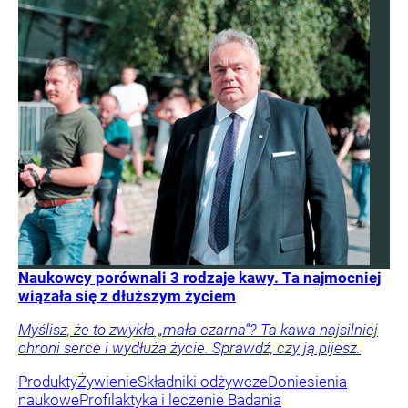
Naukowcy porównali 3 rodzaje kawy. Ta najmocniej
wiązała się z dłuższym życiem
Myślisz, że to zwykła „mała czarna”? Ta kawa najsilniej
chroni serce i wydłuża życie. Sprawdź, czy ją pijesz.
Produkty
Żywienie
Składniki odżywcze
Doniesienia
naukowe
Profilaktyka i leczenie
Badania