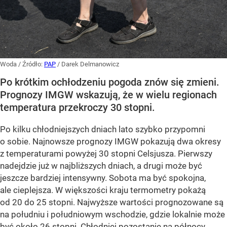
Woda
/ Źródło:
PAP
/
Darek Delmanowicz
Po krótkim ochłodzeniu pogoda znów się zmieni.
Prognozy IMGW wskazują, że w wielu regionach
temperatura przekroczy 30 stopni.
Po kilku chłodniejszych dniach lato szybko przypomni
o sobie. Najnowsze prognozy IMGW pokazują dwa okresy
z temperaturami powyżej 30 stopni Celsjusza. Pierwszy
nadejdzie już w najbliższych dniach, a drugi może być
jeszcze bardziej intensywny. Sobota ma być spokojna,
ale cieplejsza. W większości kraju termometry pokażą
od 20 do 25 stopni. Najwyższe wartości prognozowane są
na południu i południowym wschodzie, gdzie lokalnie może
być około 26 stopni. Chłodniej pozostanie na północy.