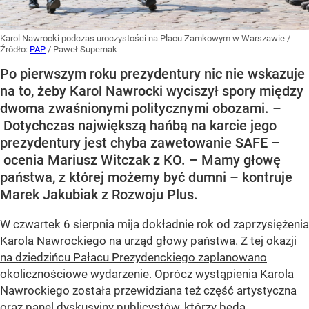
Karol Nawrocki podczas uroczystości na Placu Zamkowym w Warszawie
/
Źródło:
PAP
/
Paweł Supernak
Po pierwszym roku prezydentury nic nie wskazuje
na to, żeby Karol Nawrocki wyciszył spory między
dwoma zwaśnionymi politycznymi obozami. –
Dotychczas największą hańbą na karcie jego
prezydentury jest chyba zawetowanie SAFE –
ocenia Mariusz Witczak z KO. – Mamy głowę
państwa, z której możemy być dumni – kontruje
Marek Jakubiak z Rozwoju Plus.
W czwartek 6 sierpnia mija dokładnie rok od zaprzysiężenia
Karola Nawrockiego na urząd głowy państwa. Z tej okazji
na dziedzińcu Pałacu Prezydenckiego zaplanowano
okolicznościowe wydarzenie
. Oprócz wystąpienia Karola
Nawrockiego została przewidziana też część artystyczna
oraz panel dyskusyjny publicystów, którzy będą