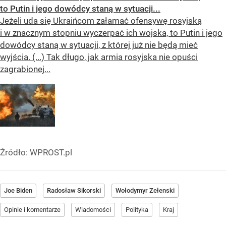
to Putin i jego dowódcy staną w sytuacji...
Jeżeli uda się Ukraińcom załamać ofensywę rosyjską
i w znacznym stopniu wyczerpać ich wojska, to Putin i jego
dowódcy staną w sytuacji, z której już nie będą mieć
wyjścia. (...) Tak długo, jak armia rosyjska nie opuści
zagrabionej...
Źródło:
WPROST.pl
Joe Biden
Radosław Sikorski
Wołodymyr Zełenski
Opinie i komentarze
Wiadomości
Polityka
Kraj