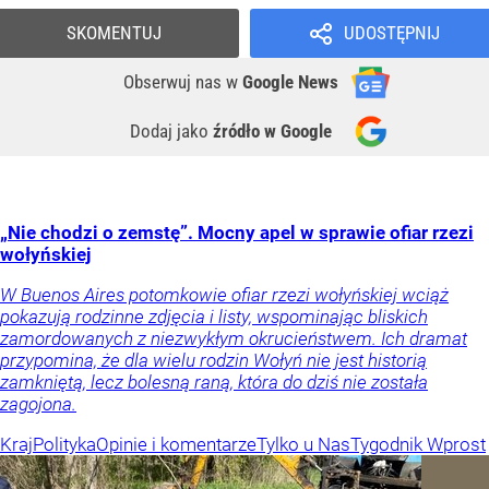
SKOMENTUJ
UDOSTĘPNIJ
Obserwuj nas
w
Google News
Dodaj jako
źródło w Google
„Nie chodzi o zemstę”. Mocny apel w sprawie ofiar rzezi
wołyńskiej
W Buenos Aires potomkowie ofiar rzezi wołyńskiej wciąż
pokazują rodzinne zdjęcia i listy, wspominając bliskich
zamordowanych z niezwykłym okrucieństwem. Ich dramat
przypomina, że dla wielu rodzin Wołyń nie jest historią
zamkniętą, lecz bolesną raną, która do dziś nie została
zagojona.
Kraj
Polityka
Opinie i komentarze
Tylko u Nas
Tygodnik Wprost