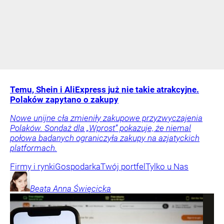
Temu, Shein i AliExpress już nie takie atrakcyjne.
Polaków zapytano o zakupy
Nowe unijne cła zmieniły zakupowe przyzwyczajenia
Polaków. Sondaż dla „Wprost” pokazuje, że niemal
połowa badanych ograniczyła zakupy na azjatyckich
platformach.
Firmy i rynki
Gospodarka
Twój portfel
Tylko u Nas
Beata Anna
Święcicka