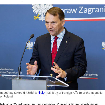
Radosław Sikorski
/ Źródło:
Flickr
/
Ministry of Foreign Affairs of the Republic
of Poland
Maria Zacharowa nazwała Karola Nawrockiego