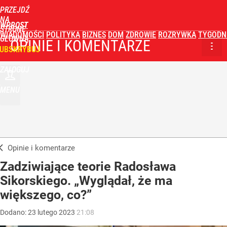
PRZEJDŹ
NA
WPROST
STRONĘ
WIADOMOŚCI
POLITYKA
BIZNES
DOM
ZDROWIE
ROZRYWKA
TYGODN
GŁÓWNĄ
OPINIE I KOMENTARZE
UBSKRYBUJ
ZALOGUJ
MENU
Opinie i komentarze
Zadziwiające teorie Radosława
Sikorskiego. „Wyglądał, że ma
większego, co?”
Dodano:
23
lutego
2023
21:08