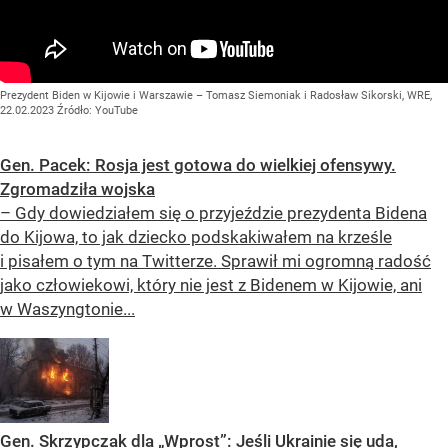
Prezydent Biden w Kijowie i Warszawie – Tomasz Siemoniak i Radosław Sikorski, WRE,
22.02.2023
Źródło:
YouTube
Gen. Pacek: Rosja jest gotowa do wielkiej ofensywy.
Zgromadziła wojska
– Gdy dowiedziałem się o przyjeździe prezydenta Bidena
do Kijowa, to jak dziecko podskakiwałem na krześle
i pisałem o tym na Twitterze. Sprawił mi ogromną radość
jako człowiekowi, który nie jest z Bidenem w Kijowie, ani
w Waszyngtonie...
Gen. Skrzypczak dla „Wprost”: Jeśli Ukrainie się uda,