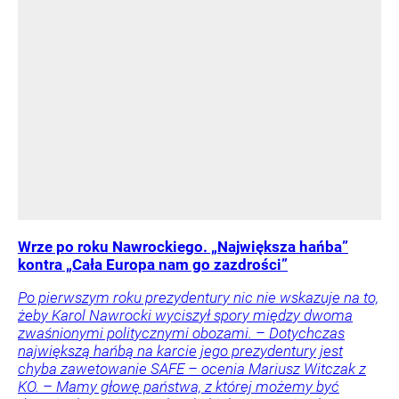
Wrze po roku Nawrockiego. „Największa hańba”
kontra „Cała Europa nam go zazdrości”
Po pierwszym roku prezydentury nic nie wskazuje na to,
żeby Karol Nawrocki wyciszył spory między dwoma
zwaśnionymi politycznymi obozami. – Dotychczas
największą hańbą na karcie jego prezydentury jest
chyba zawetowanie SAFE – ocenia Mariusz Witczak z
KO. – Mamy głowę państwa, z której możemy być