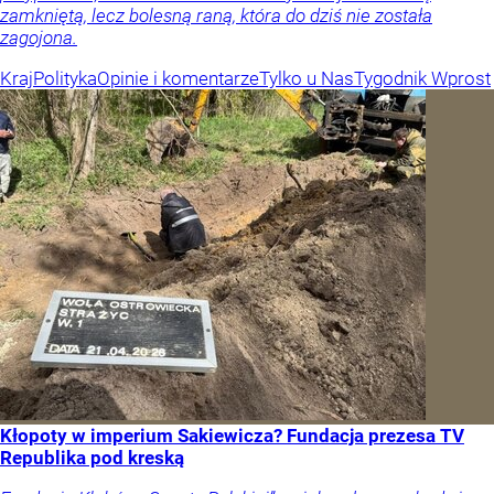
zamkniętą, lecz bolesną raną, która do dziś nie została
zagojona.
Kraj
Polityka
Opinie i komentarze
Tylko u Nas
Tygodnik Wprost
Kłopoty w imperium Sakiewicza? Fundacja prezesa TV
Republika pod kreską