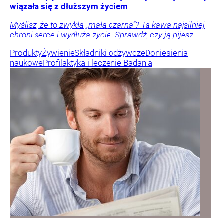
wiązała się z dłuższym życiem
Myślisz, że to zwykła „mała czarna”? Ta kawa najsilniej
chroni serce i wydłuża życie. Sprawdź, czy ją pijesz.
Produkty
Żywienie
Składniki odżywcze
Doniesienia
naukowe
Profilaktyka i leczenie
Badania