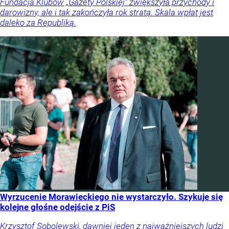
Fundacja Klubów „Gazety Polskiej” zwiększyła przychody i
darowizny, ale i tak zakończyła rok stratą. Skala wpłat jest
daleko za Republiką.
Wyrzucenie Morawieckiego nie wystarczyło. Szykuje się
kolejne głośne odejście z PiS
Krzysztof Sobolewski, dawniej jeden z najważniejszych ludzi