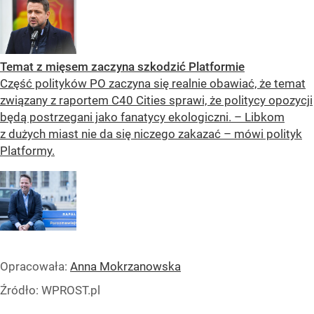
Temat z mięsem zaczyna szkodzić Platformie
Część polityków PO zaczyna się realnie obawiać, że temat
związany z raportem C40 Cities sprawi, że politycy opozycji
będą postrzegani jako fanatycy ekologiczni. – Libkom
z dużych miast nie da się niczego zakazać – mówi polityk
Platformy.
Opracowała:
Anna Mokrzanowska
Źródło:
WPROST.pl