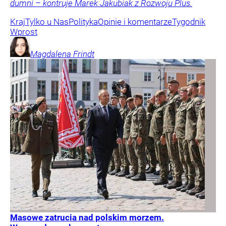
dumni – kontruje Marek Jakubiak z Rozwoju Plus.
Kraj
Tylko u Nas
Polityka
Opinie i komentarze
Tygodnik
Wprost
Magdalena
Frindt
Masowe zatrucia nad polskim morzem.