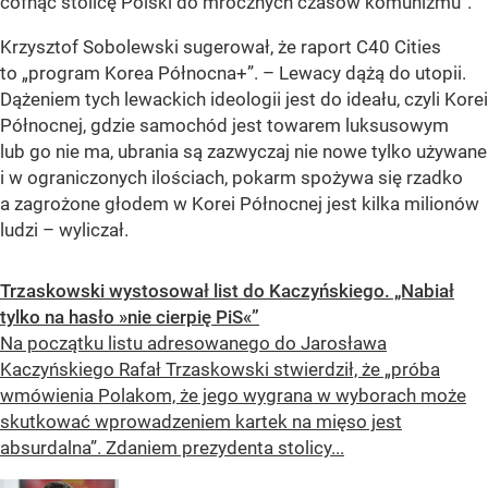
cofnąć stolicę Polski do mrocznych czasów komunizmu”.
Krzysztof Sobolewski sugerował, że raport C40 Cities
to „program Korea Północna+”. – Lewacy dążą do utopii.
Dążeniem tych lewackich ideologii jest do ideału, czyli Korei
Północnej, gdzie samochód jest towarem luksusowym
lub go nie ma, ubrania są zazwyczaj nie nowe tylko używane
i w ograniczonych ilościach, pokarm spożywa się rzadko
a zagrożone głodem w Korei Północnej jest kilka milionów
ludzi – wyliczał.
Trzaskowski wystosował list do Kaczyńskiego. „Nabiał
tylko na hasło »nie cierpię PiS«”
Na początku listu adresowanego do Jarosława
Kaczyńskiego Rafał Trzaskowski stwierdził, że „próba
wmówienia Polakom, że jego wygrana w wyborach może
skutkować wprowadzeniem kartek na mięso jest
absurdalna”. Zdaniem prezydenta stolicy...