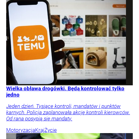
Wielka obława drogówki. Będą kontrolować tylko
jedno
Jeden dzień. Tysiące kontroli, mandatów i punktów
karnych. Policja zaplanowała akcję kontroli kierowców.
Od rana posypią się mandaty.
Motoryzacja
Kraj
Życie