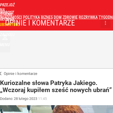
PRZEJDŹ
NA
WPROST
STRONĘ
WIADOMOŚCI
POLITYKA
BIZNES
DOM
ZDROWIE
ROZRYWKA
TYGODN
GŁÓWNĄ
OPINIE I KOMENTARZE
UBSKRYBUJ
ZALOGUJ
MENU
Opinie i komentarze
Kuriozalne słowa Patryka Jakiego.
„Wczoraj kupiłem sześć nowych ubrań”
Dodano:
28
lutego
2023
11:45