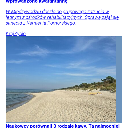
Wprowadzono kwarantannę
W Międzywodziu doszło do grupowego zatrucia w
jednym z ośrodków rehabilitacyjnych. Sprawą zajął się
sanepid z Kamienia Pomorskiego.
Kraj
Życie
Naukowcy porównali 3 rodzaje kawy. Ta najmocniej