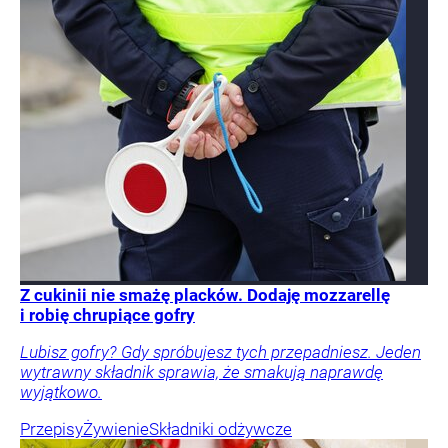
Z cukinii nie smażę placków. Dodaję mozzarellę
i robię chrupiące gofry
Lubisz gofry? Gdy spróbujesz tych przepadniesz. Jeden
wytrawny składnik sprawia, że smakują naprawdę
wyjątkowo.
Przepisy
Żywienie
Składniki odżywcze