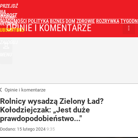
PRZEJDŹ
NA
WPROST
STRONĘ
WIADOMOŚCI
POLITYKA
BIZNES
DOM
ZDROWIE
ROZRYWKA
TYGODN
GŁÓWNĄ
OPINIE I KOMENTARZE
UBSKRYBUJ
ZALOGUJ
MENU
Opinie i komentarze
Rolnicy wysadzą Zielony Ład?
Kołodziejczak: „Jest duże
prawdopodobieństwo..."
Dodano:
15
lutego
2024
9:35