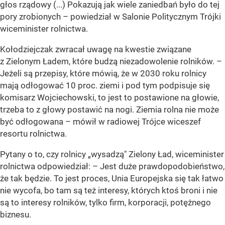
głos rządowy (...) Pokazują jak wiele zaniedbań było do tej
pory zrobionych –
powiedział w Salonie Politycznym Trójki
wiceminister rolnictwa.
Kołodziejczak zwracał uwagę na kwestie związane
z Zielonym Ładem, które budzą niezadowolenie rolników.
–
Jeżeli są przepisy, które mówią, że w 2030 roku rolnicy
mają odłogować 10 proc. ziemi i pod tym podpisuje się
komisarz Wojciechowski, to jest to postawione na głowie,
trzeba to z głowy postawić na nogi. Ziemia rolna nie może
być odłogowana –
mówił w radiowej Trójce wiceszef
resortu rolnictwa.
Pytany o to, czy rolnicy „wysadzą" Zielony Ład, wiceminister
rolnictwa odpowiedział:
– Jest duże prawdopodobieństwo,
że tak będzie. To jest proces, Unia Europejska się tak łatwo
nie wycofa, bo tam są też interesy, których ktoś broni i nie
są to interesy rolników, tylko firm, korporacji, potężnego
biznesu.