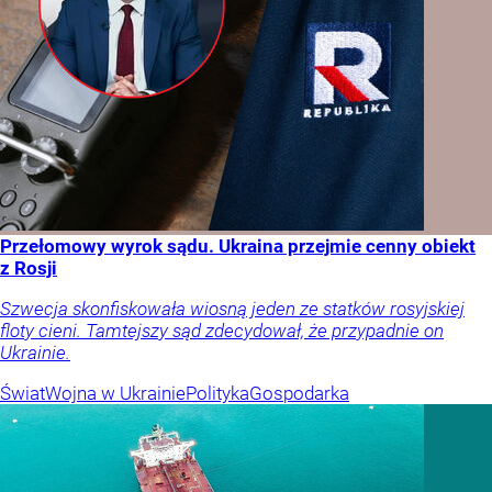
Przełomowy wyrok sądu. Ukraina przejmie cenny obiekt
z Rosji
Szwecja skonfiskowała wiosną jeden ze statków rosyjskiej
floty cieni. Tamtejszy sąd zdecydował, że przypadnie on
Ukrainie.
Świat
Wojna w Ukrainie
Polityka
Gospodarka