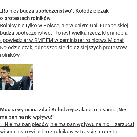
„Rolnicy budzą społeczeństwo". Kołodziejczak
o protestach rolników
Rolnicy nie tylko w Polsce, ale w całym Unii Europejskiej
budzą społeczeństwo. I to jest wielka rzecz, którą robią
- powiedział w RMF FM wiceminister rolnictwa Michał
Kołodziejczak, odnosząc się do dzisiejszych protestów
rolników.
Mocna wymiana zdań Kołodziejczaka z rolnikami. „Nie
ma pan na nic wpływu!”
– Nie ma pan pleców, nie ma pan wpływu na nic – zarzucał
wiceministrowi jeden z rolników w trakcie protestu