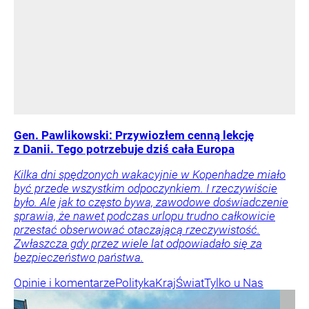
Gen. Pawlikowski: Przywiozłem cenną lekcję
z Danii. Tego potrzebuje dziś cała Europa
Kilka dni spędzonych wakacyjnie w Kopenhadze miało
być przede wszystkim odpoczynkiem. I rzeczywiście
było. Ale jak to często bywa, zawodowe doświadczenie
sprawia, że nawet podczas urlopu trudno całkowicie
przestać obserwować otaczającą rzeczywistość.
Zwłaszcza gdy przez wiele lat odpowiadało się za
bezpieczeństwo państwa.
Opinie i komentarze
Polityka
Kraj
Świat
Tylko u Nas