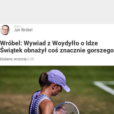
Autor:
Jan Wróbel
Wróbel: Wywiad z Woydyłło o Idze
Świątek obnażył coś znacznie gorszego
Dodano:
wczoraj
6:08