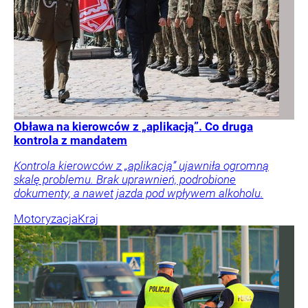
Obława na kierowców z „aplikacją”. Co druga
kontrola z mandatem
Kontrola kierowców z „aplikacją” ujawniła ogromną
skalę problemu. Brak uprawnień, podrobione
dokumenty, a nawet jazda pod wpływem alkoholu.
Motoryzacja
Kraj