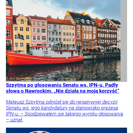
Szpytma po głosowaniu Senatu ws. IPN-u. Padły
słowa o Nawrockim. „Nie działa na moją korzyść”
Mateusz Szpytma odniósł się do negatywnej decyzji
Senatu ws. jego kandydatury na stanowisko prezesa
IPN-u. – Spodziewałem się takiego wyniku głosowania
– uznał.