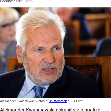
Dodano:
dzisiaj
16:55
Aleksander Kwaśniewski
/ Źródło:
Shutterstock
/
ERA Foto
Aleksander Kwaśniewski pokusił się o analizę