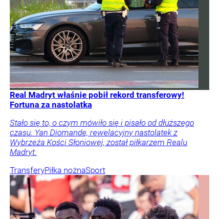
Real Madryt właśnie pobił rekord transferowy!
Fortuna za nastolatka
Stało się to, o czym mówiło się i pisało od dłuższego
czasu. Yan Diomande, rewelacyjny nastolatek z
Wybrzeża Kości Słoniowej, został piłkarzem Realu
Madryt.
Transfery
Piłka nożna
Sport