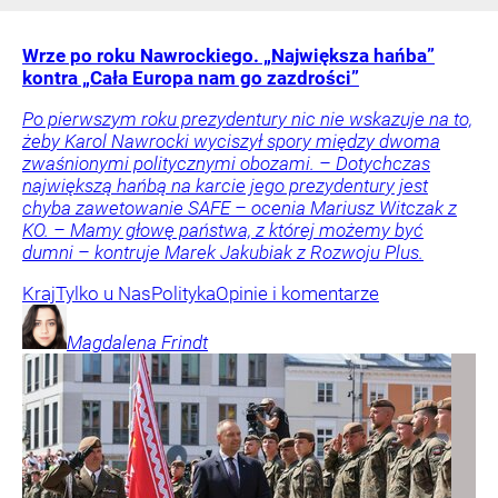
Wrze po roku Nawrockiego. „Największa hańba”
kontra „Cała Europa nam go zazdrości”
Po pierwszym roku prezydentury nic nie wskazuje na to,
żeby Karol Nawrocki wyciszył spory między dwoma
zwaśnionymi politycznymi obozami. – Dotychczas
największą hańbą na karcie jego prezydentury jest
chyba zawetowanie SAFE – ocenia Mariusz Witczak z
KO. – Mamy głowę państwa, z której możemy być
dumni – kontruje Marek Jakubiak z Rozwoju Plus.
Kraj
Tylko u Nas
Polityka
Opinie i komentarze
Magdalena
Frindt