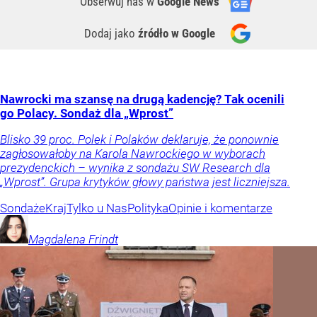
Obserwuj nas
w
Google News
Dodaj jako
źródło w Google
Nawrocki ma szansę na drugą kadencję? Tak ocenili
go Polacy. Sondaż dla „Wprost”
Blisko 39 proc. Polek i Polaków deklaruje, że ponownie
zagłosowałoby na Karola Nawrockiego w wyborach
prezydenckich – wynika z sondażu SW Research dla
„Wprost”. Grupa krytyków głowy państwa jest liczniejsza.
Sondaże
Kraj
Tylko u Nas
Polityka
Opinie i komentarze
Magdalena
Frindt