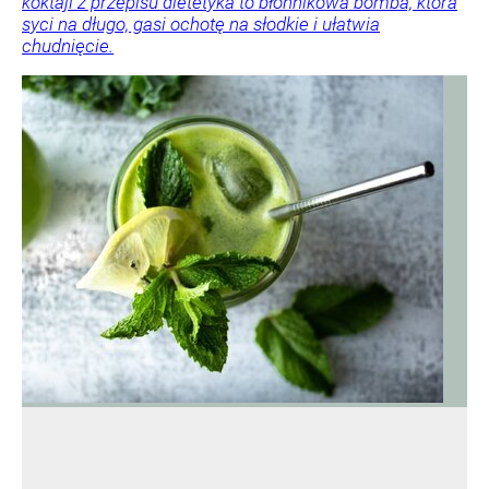
koktajl z przepisu dietetyka to błonnikowa bomba, która
syci na długo, gasi ochotę na słodkie i ułatwia
chudnięcie.