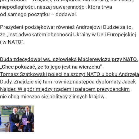
niepodległości, naszej suwerenności, która trwa
od samego początku – dodawał.
Prezydent podziękował również Andrzejowi Dudzie za to,
że „jest adwokatem obecności Ukrainy w Unii Europejskiej
i w NATO”.
Duda zdecydował ws. człowieka Macierewicza przy NATO.
„Chce pokazać, że to jego jest na wierzchu”
Tomasz Szatkowski poleci na szczyt NATO u boku Andrzeja
Dudy. Znajdzie się tam również następca dyplomaty Jacek
Najder. W spór między rządem i pałacem prezydenckim
nie chcą mieszać się politycy z innych krajów.