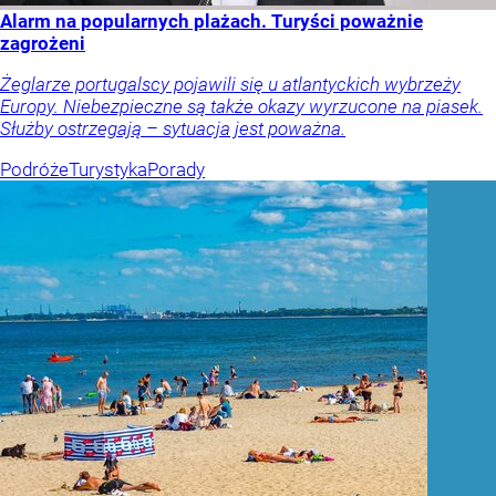
Alarm na popularnych plażach. Turyści poważnie
zagrożeni
Żeglarze portugalscy pojawili się u atlantyckich wybrzeży
Europy. Niebezpieczne są także okazy wyrzucone na piasek.
Służby ostrzegają – sytuacja jest poważna.
Podróże
Turystyka
Porady