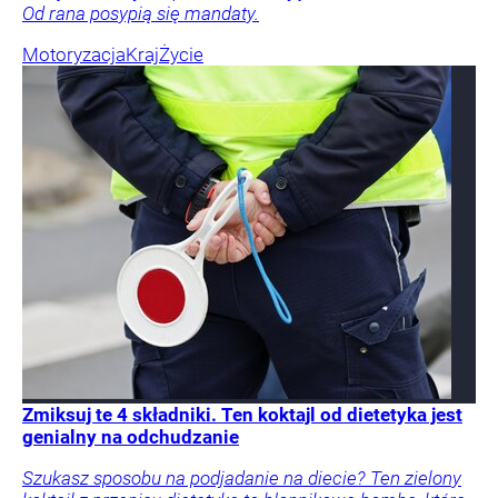
Od rana posypią się mandaty.
Motoryzacja
Kraj
Życie
Zmiksuj te 4 składniki. Ten koktajl od dietetyka jest
genialny na odchudzanie
Szukasz sposobu na podjadanie na diecie? Ten zielony