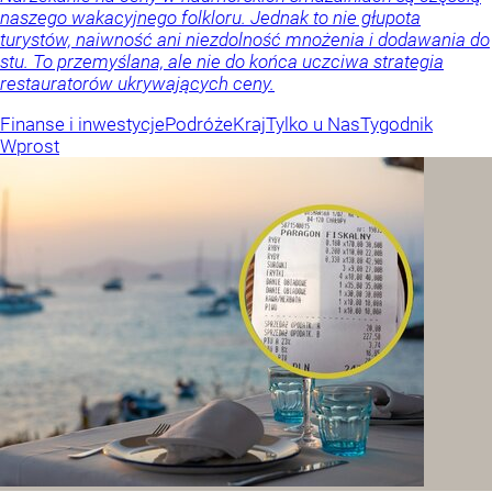
naszego wakacyjnego folkloru. Jednak to nie głupota
turystów, naiwność ani niezdolność mnożenia i dodawania do
stu. To przemyślana, ale nie do końca uczciwa strategia
restauratorów ukrywających ceny.
Finanse i inwestycje
Podróże
Kraj
Tylko u Nas
Tygodnik
Wprost