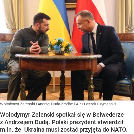
Wołodymyr Zełenski i Andrzej Duda
Źródło:
PAP
/
Leszek Szymański
Wołodymyr Zełenski spotkał się w Belwederze
z Andrzejem Dudą. Polski prezydent stwierdził
m.in. że Ukraina musi zostać przyjęta do NATO.