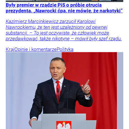
Były premier w rządzie PiS o próbie otrucia
prezydenta. „Nawrocki ćpa, nie mówię, że narkotyki”
Kazimierz Marcinkiewicz zarzucił Karolowi
Nawrockiemu, że ten jest uzależniony od pewnej
substancji. – To jest oczywiste, że człowiek może
przedawkować, także nikotynę – mówił były szef rządu.
Kraj
Opinie i komentarze
Polityka