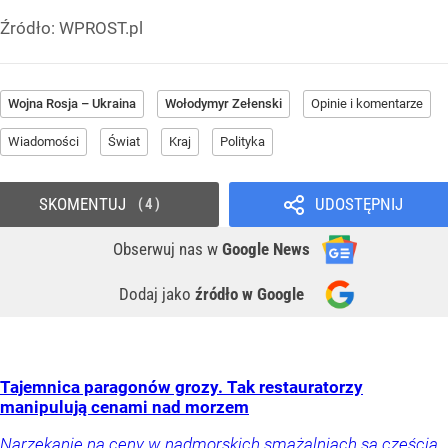
Źródło:
WPROST.pl
Wojna Rosja – Ukraina
Wołodymyr Zełenski
Opinie i komentarze
Wiadomości
Świat
Kraj
Polityka
SKOMENTUJ
UDOSTĘPNIJ
4
Obserwuj nas
w
Google News
Dodaj jako
źródło w Google
Tajemnica paragonów grozy. Tak restauratorzy
manipulują cenami nad morzem
Narzekanie na ceny w nadmorskich smażalniach są częścią