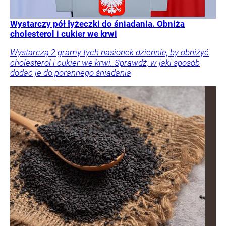
Wystarczy pół łyżeczki do śniadania. Obniża
cholesterol i cukier we krwi
Wystarczą 2 gramy tych nasionek dziennie, by obniżyć
cholesterol i cukier we krwi. Sprawdź, w jaki sposób
dodać je do porannego śniadania