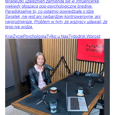
terapeutki uzależnień zamieniła się w influencerkę,
niekiedy głoszącą pop-psychologiczne brednie.
Paradoksalnie to, co ostatnio powiedziała o Idze
Świątek, nie jest ani najbardziej kontrowersyjne, ani
najgroźniejsze. Problem w tym, że wszyscy udawali, że
tego nie widzą.
Kraj
Życie
Psychologia
Tylko u Nas
Tygodnik Wprost