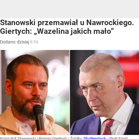
Stanowski przemawiał u Nawrockiego.
Giertych: „Wazelina jakich mało”
Dodano:
dzisiaj
8:56
Krzysztof Stanowski i Roman Giertych
/ Źródło:
Shutterstock
/
Piotr Front,