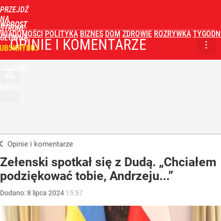
PRZEJDŹ
NA
WPROST
STRONĘ
WIADOMOŚCI
POLITYKA
BIZNES
DOM
ZDROWIE
ROZRYWKA
TYGODN
GŁÓWNĄ
OPINIE I KOMENTARZE
UBSKRYBUJ
ZALOGUJ
MENU
Opinie i komentarze
Zełenski spotkał się z Dudą. „Chciałem
podziękować tobie, Andrzeju...”
Dodano:
8
lipca
2024
15:57