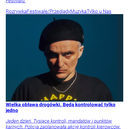
Festivalu.
Rozrywka
Festiwale/Przeglądy
Muzyka
Tylko u Nas
Wielka obława drogówki. Będą kontrolować tylko
jedno
Jeden dzień. Tysiące kontroli, mandatów i punktów
karnych. Policja zaplanowała akcję kontroli kierowców.