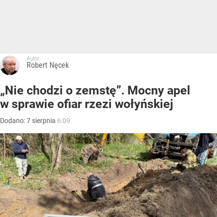
Autor:
Robert Nęcek
„Nie chodzi o zemstę”. Mocny apel
w sprawie ofiar rzezi wołyńskiej
Dodano:
7
sierpnia
6:09