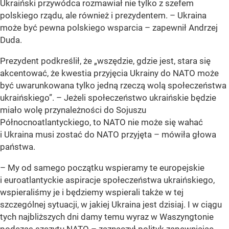
Ukraiński przywódca rozmawiał nie tylko z szefem
polskiego rządu, ale również i prezydentem. – Ukraina
może być pewna polskiego wsparcia – zapewnił Andrzej
Duda.
Prezydent podkreślił, że „wszędzie, gdzie jest, stara się
akcentować, że kwestia przyjęcia Ukrainy do NATO może
być uwarunkowana tylko jedną rzeczą wolą społeczeństwa
ukraińskiego”. – Jeżeli społeczeństwo ukraińskie będzie
miało wolę przynależności do Sojuszu
Północnoatlantyckiego, to NATO nie może się wahać
i Ukraina musi zostać do NATO przyjęta – mówiła głowa
państwa.
– My od samego początku wspieramy te europejskie
i euroatlantyckie aspiracje społeczeństwa ukraińskiego,
wspieraliśmy je i będziemy wspierali także w tej
szczególnej sytuacji, w jakiej Ukraina jest dzisiaj. I w ciągu
tych najbliższych dni damy temu wyraz w Waszyngtonie
podczas szczytu NATO – zaznaczył polityk zapewniając,