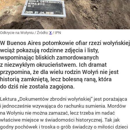
Odkrycie na Wołyniu
/ Źródło:
X
/
IPN
W Buenos Aires potomkowie ofiar rzezi wołyńskiej
wciąż pokazują rodzinne zdjęcia i listy,
wspominając bliskich zamordowanych
z niezwykłym okrucieństwem. Ich dramat
przypomina, że dla wielu rodzin Wołyń nie jest
historią zamkniętą, lecz bolesną raną, która
do dziś nie została zagojona.
Lektura „Dokumentów zbrodni wołyńskiej” jest porażająca
i jednocześnie wzywająca do rachunku sumienia. Mordów
na Wołyniu nie można zamazać, lecz trzeba im nadać
właściwe miejsce w świadomości historycznej. Tak jak
godny pochówek i troska o grób świadczy o miłości dzieci