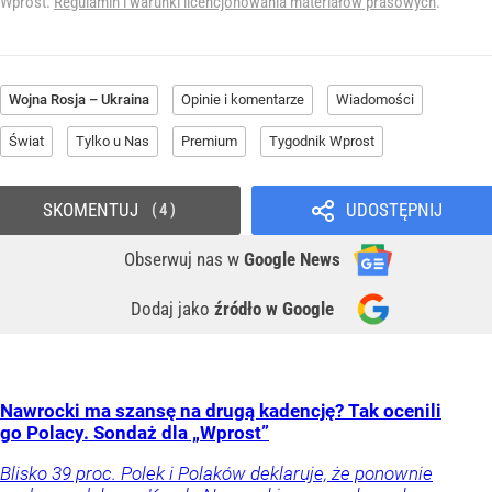
Wprost.
Regulamin i warunki licencjonowania materiałów prasowych
.
Wojna Rosja – Ukraina
Opinie i komentarze
Wiadomości
Świat
Tylko u Nas
Premium
Tygodnik Wprost
SKOMENTUJ
UDOSTĘPNIJ
4
Obserwuj nas
w
Google News
Dodaj jako
źródło w Google
Nawrocki ma szansę na drugą kadencję? Tak ocenili
go Polacy. Sondaż dla „Wprost”
Blisko 39 proc. Polek i Polaków deklaruje, że ponownie