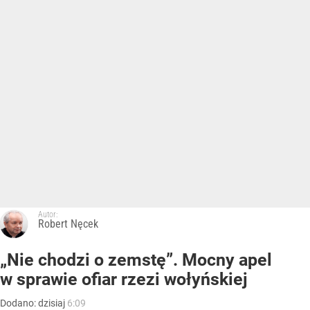
Autor:
Robert Nęcek
„Nie chodzi o zemstę”. Mocny apel
w sprawie ofiar rzezi wołyńskiej
Dodano:
dzisiaj
6:09