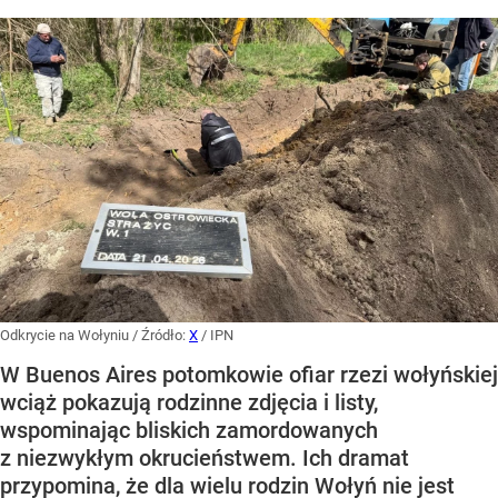
Odkrycie na Wołyniu
/ Źródło:
X
/
IPN
W Buenos Aires potomkowie ofiar rzezi wołyńskiej
wciąż pokazują rodzinne zdjęcia i listy,
wspominając bliskich zamordowanych
z niezwykłym okrucieństwem. Ich dramat
przypomina, że dla wielu rodzin Wołyń nie jest