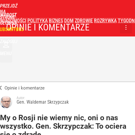
PRZEJDŹ
NA
WPROST
STRONĘ
WIADOMOŚCI
POLITYKA
BIZNES
DOM
ZDROWIE
ROZRYWKA
TYGODN
GŁÓWNĄ
OPINIE I KOMENTARZE
UBSKRYBUJ
ZALOGUJ
MENU
Opinie i komentarze
Autor:
Gen. Waldemar Skrzypczak
My o Rosji nie wiemy nic, oni o nas
wszystko. Gen. Skrzypczak: To ociera
się o zdradę