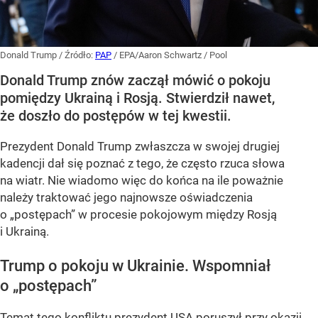
Donald Trump
/ Źródło:
PAP
/
EPA/Aaron Schwartz / Pool
Donald Trump znów zaczął mówić o pokoju
pomiędzy Ukrainą i Rosją. Stwierdził nawet,
że doszło do postępów w tej kwestii.
Prezydent Donald Trump zwłaszcza w swojej drugiej
kadencji dał się poznać z tego, że często rzuca słowa
na wiatr. Nie wiadomo więc do końca na ile poważnie
należy traktować jego najnowsze oświadczenia
o „postępach” w procesie pokojowym między Rosją
i Ukrainą.
Trump o pokoju w Ukrainie. Wspomniał
o „postępach”
Temat tego konfliktu prezydent USA poruszył przy okazji