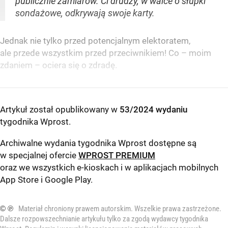
publicznie zamiarów. Ci drudzy, w walce o słupki
sondażowe, odkrywają swoje karty.
Jednak nie tylko przed potencjalnym elektoratem,
ale przede wszystkim przed przeciwnikiem! Co – moim
zdaniem – ociera się o zdradę.
Artykuł został opublikowany w
53/2024 wydaniu
tygodnika Wprost
.
Archiwalne wydania tygodnika Wprost dostępne są
w specjalnej ofercie
WPROST PREMIUM
oraz we wszystkich e-kioskach i w aplikacjach mobilnych
App Store
i
Google Play
.
© ℗
Materiał chroniony prawem autorskim. Wszelkie prawa zastrzeżone.
Dalsze rozpowszechnianie artykułu tylko za zgodą wydawcy tygodnika