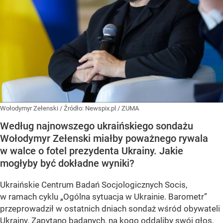
Wołodymyr Zełenski
/ Źródło:
Newspix.pl
/
ZUMA
Według najnowszego ukraińskiego sondażu
Wołodymyr Zełenski miałby poważnego rywala
w walce o fotel prezydenta Ukrainy. Jakie
mogłyby być dokładne wyniki?
Ukraińskie Centrum Badań Socjologicznych Socis,
w ramach cyklu
„Ogólna sytuacja w Ukrainie. Barometr”
przeprowadził w ostatnich dniach sondaż wśród obywateli
Ukrainy. Zapytano badanych, na kogo oddaliby swój głos,