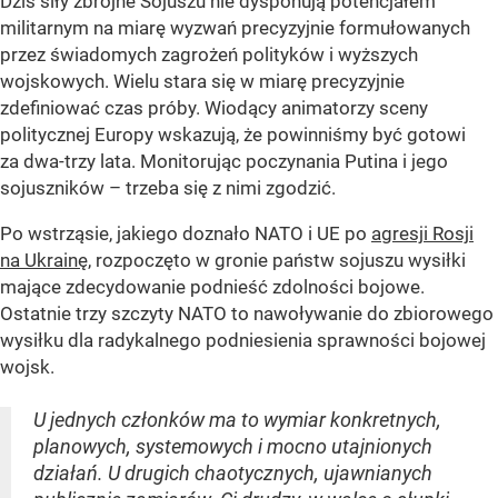
Dziś siły zbrojne Sojuszu nie dysponują potencjałem
militarnym na miarę wyzwań precyzyjnie formułowanych
przez świadomych zagrożeń polityków i wyższych
wojskowych. Wielu stara się w miarę precyzyjnie
zdefiniować czas próby. Wiodący animatorzy sceny
politycznej Europy wskazują, że powinniśmy być gotowi
za dwa-trzy lata. Monitorując poczynania Putina i jego
sojuszników – trzeba się z nimi zgodzić.
Po wstrząsie, jakiego doznało NATO i UE po
agresji Rosji
na Ukrainę
, rozpoczęto w gronie państw sojuszu wysiłki
mające zdecydowanie podnieść zdolności bojowe.
Ostatnie trzy szczyty NATO to nawoływanie do zbiorowego
wysiłku dla radykalnego podniesienia sprawności bojowej
wojsk.
U jednych członków ma to wymiar konkretnych,
planowych, systemowych i mocno utajnionych
działań. U drugich chaotycznych, ujawnianych