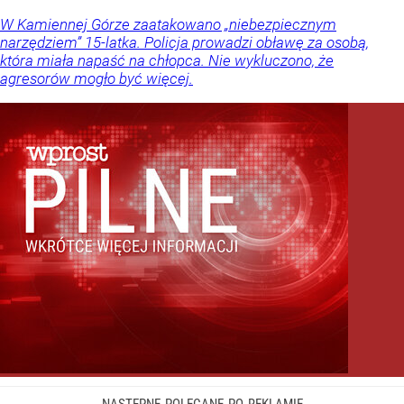
W Kamiennej Górze zaatakowano „niebezpiecznym
narzędziem” 15-latka. Policja prowadzi obławę za osobą,
która miała napaść na chłopca. Nie wykluczono, że
agresorów mogło być więcej.