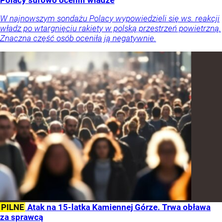
Polacy surowo ocenili władze
W najnowszym sondażu Polacy wypowiedzieli się ws. reakcji
władz po wtargnięciu rakiety w polską przestrzeń powietrzną.
Znaczna część osób oceniła ją negatywnie.
PILNE
Atak na 15-latka Kamiennej Górze. Trwa obława
za sprawcą