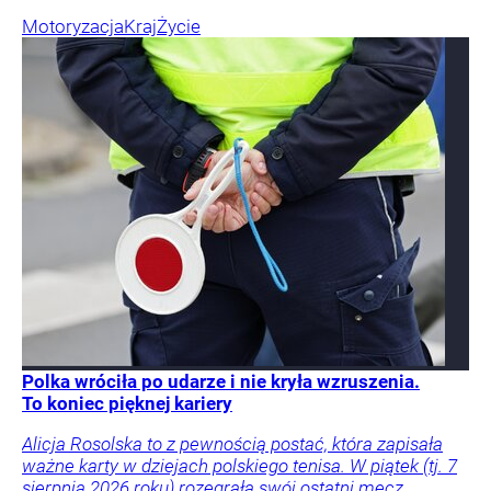
Motoryzacja
Kraj
Życie
Polka wróciła po udarze i nie kryła wzruszenia.
To koniec pięknej kariery
Alicja Rosolska to z pewnością postać, która zapisała
ważne karty w dziejach polskiego tenisa. W piątek (tj. 7
sierpnia 2026 roku) rozegrała swój ostatni mecz.