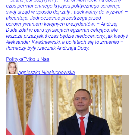
czas permanentnego kryzysu politycznego sprawuje
swój urząd w sposób dojrzały i adekwatny do wyzwań –
akcentuje. Jednocześnie przestrzega przed
porównywaniem kolejnych prezydentów. – Andrzej
Duda zdał w paru sytuacjach egzamin celująco, ale
jeszcze przez jakiś czas będzie niedoceniony, jak kiedyś
Aleksander Kwaśniewski, a po latach się to zmieniło –
tłumaczy były rzecznik Andrzeja Dudy.
Polityka
Tylko u Nas
Agnieszka
Niesłuchowska