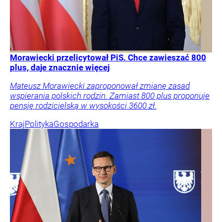
Morawiecki przelicytował PiS. Chce zawieszać 800
plus, daje znacznie więcej
Mateusz Morawiecki zaproponował zmianę zasad
wspierania polskich rodzin. Zamiast 800 plus proponuje
pensję rodzicielską w wysokości 3600 zł.
Kraj
Polityka
Gospodarka