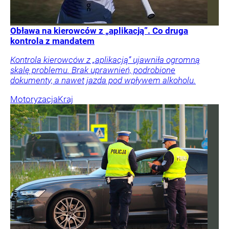
Obława na kierowców z „aplikacją”. Co druga
kontrola z mandatem
Kontrola kierowców z „aplikacją” ujawniła ogromną
skalę problemu. Brak uprawnień, podrobione
dokumenty, a nawet jazda pod wpływem alkoholu.
Motoryzacja
Kraj