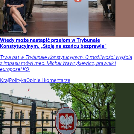
Wtedy może nastąpić przełom w Trybunale
Konstytucyjnym. „Stoją na szańcu bezprawia”
Trwa pat w Trybunale Konstytucyjnym. O możliwości wyjścia
z impasu mówi mec. Michał Wawrykiewicz, prawnik i
europoseł KO.
Kraj
Polityka
Opinie i komentarze