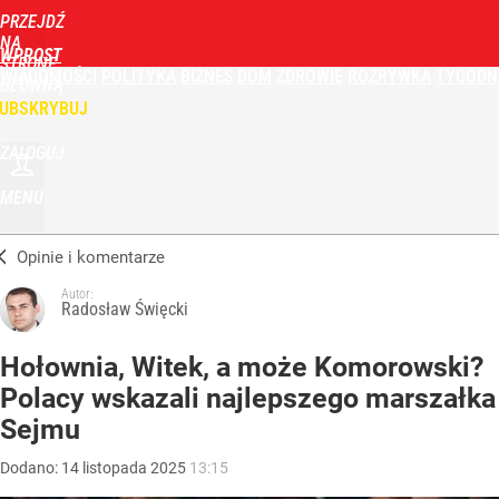
PRZEJDŹ
NA
WPROST
STRONĘ
WIADOMOŚCI
POLITYKA
BIZNES
DOM
ZDROWIE
ROZRYWKA
TYGODN
GŁÓWNĄ
UBSKRYBUJ
ZALOGUJ
MENU
Opinie i komentarze
Autor:
Radosław Święcki
Hołownia, Witek, a może Komorowski?
Polacy wskazali najlepszego marszałka
Sejmu
Dodano:
14
listopada
2025
13:15