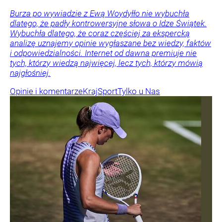
Burza po wywiadzie z Ewą Woydyłło nie wybuchła
dlatego, że padły kontrowersyjne słowa o Idze Świątek.
Wybuchła dlatego, że coraz częściej za ekspercką
analizę uznajemy opinie wygłaszane bez wiedzy, faktów
i odpowiedzialności. Internet od dawna premiuje nie
tych, którzy wiedzą najwięcej, lecz tych, którzy mówią
najgłośniej.
Opinie i komentarze
Kraj
Sport
Tylko u Nas