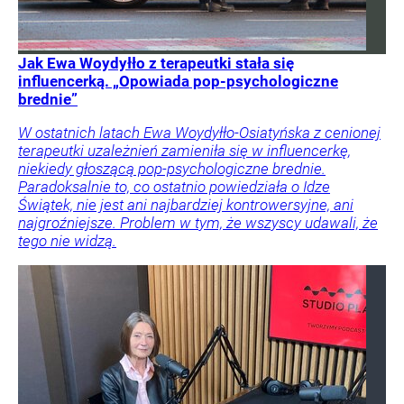
Jak Ewa Woydyłło z terapeutki stała się
influencerką. „Opowiada pop-psychologiczne
brednie”
W ostatnich latach Ewa Woydyłło-Osiatyńska z cenionej
terapeutki uzależnień zamieniła się w influencerkę,
niekiedy głoszącą pop-psychologiczne brednie.
Paradoksalnie to, co ostatnio powiedziała o Idze
Świątek, nie jest ani najbardziej kontrowersyjne, ani
najgroźniejsze. Problem w tym, że wszyscy udawali, że
tego nie widzą.