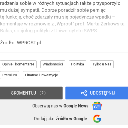
radzenia sobie w różnych sytuacjach także przysporzyło
mu dużej sympatii. Dobrze poradził sobie pełniąc
tę funkcję, choć zdarzały mu się pojedyncze wpadki –
komentuje w rozmowie z „Wprost" prof. Marta Żerkowska-
Balas, socjolog polityki z Uniwersytetu SWPS.
Źródło:
WPROST.pl
Opinie i komentarze
Wiadomości
Polityka
Tylko u Nas
Premium
Finanse i inwestycje
SKOMENTUJ
UDOSTĘPNIJ
2
Obserwuj nas
w
Google News
Dodaj jako
źródło w Google