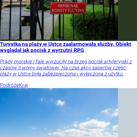
Turystka na plaży w Ustce zaalarmowała służby. Obiekt
wyglądał jak pocisk z wyrzutni RPG
Prądy morskie i fale wyrzuciły na brzeg pocisk artyleryjski z
czasów II wojny światowej. Na czas akcji saperów część
plaży w Ustce była zabezpieczona i wyłączona z użytku.
Podróże
Kraj