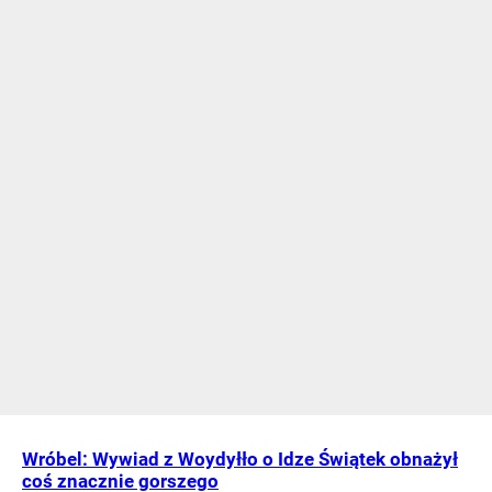
Wróbel: Wywiad z Woydyłło o Idze Świątek obnażył
coś znacznie gorszego