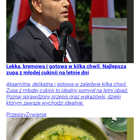
Lekka, kremowa i gotowa w kilka chwil. Najlepsza
zupa z młodej cukinii na letnie dni
Aksamitna, delikatna i gotowa w zaledwie kilka chwil.
Zupa z młodej cukinii to idealny pomysł na letni obiad.
Poznaj sprawdzony przepis oraz wskazówki, dzięki
którym zawsze wychodzi idealnie.
Przepisy
Żywienie