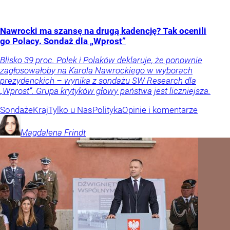
Nawrocki ma szansę na drugą kadencję? Tak ocenili
go Polacy. Sondaż dla „Wprost”
Blisko 39 proc. Polek i Polaków deklaruje, że ponownie
zagłosowałoby na Karola Nawrockiego w wyborach
prezydenckich – wynika z sondażu SW Research dla
„Wprost”. Grupa krytyków głowy państwa jest liczniejsza.
Sondaże
Kraj
Tylko u Nas
Polityka
Opinie i komentarze
Magdalena
Frindt