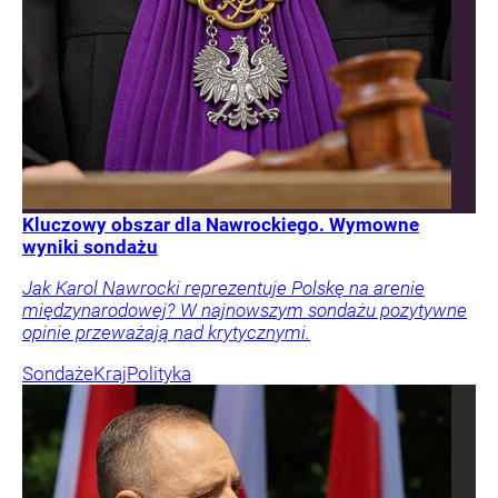
Kluczowy obszar dla Nawrockiego. Wymowne
wyniki sondażu
Jak Karol Nawrocki reprezentuje Polskę na arenie
międzynarodowej? W najnowszym sondażu pozytywne
opinie przeważają nad krytycznymi.
Sondaże
Kraj
Polityka