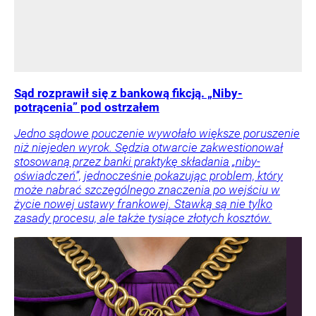
Sąd rozprawił się z bankową fikcją. „Niby-
potrącenia” pod ostrzałem
Jedno sądowe pouczenie wywołało większe poruszenie
niż niejeden wyrok. Sędzia otwarcie zakwestionował
stosowaną przez banki praktykę składania „niby-
oświadczeń”, jednocześnie pokazując problem, który
może nabrać szczególnego znaczenia po wejściu w
życie nowej ustawy frankowej. Stawką są nie tylko
zasady procesu, ale także tysiące złotych kosztów.