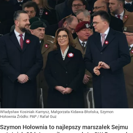
Władysław Kosiniak-Kamysz, Małgorzata Kidawa-Błońska, Szymon
Hołownia
Źródło:
PAP
/
Rafał Guz
Szymon Hołownia to najlepszy marszałek Sejmu