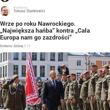
Współpraca:
Tomasz Stankiewicz
Wrze po roku Nawrockiego.
„Największa hańba” kontra „Cała
Europa nam go zazdrości”
Dodano:
dzisiaj
5:15