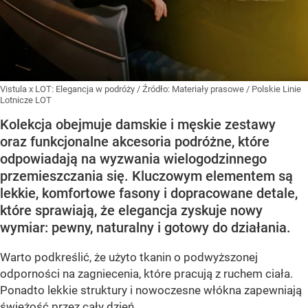
Vistula x LOT: Elegancja w podróży
/ Źródło:
Materiały prasowe
/
Polskie Linie
Lotnicze LOT
Kolekcja obejmuje damskie i męskie zestawy
oraz funkcjonalne akcesoria podróżne, które
odpowiadają na wyzwania wielogodzinnego
przemieszczania się. Kluczowym elementem są
lekkie, komfortowe fasony i dopracowane detale,
które sprawiają, że elegancja zyskuje nowy
wymiar: pewny, naturalny i gotowy do działania.
Warto podkreślić, że użyto tkanin o podwyższonej
odporności na zagniecenia, które pracują z ruchem ciała.
Ponadto lekkie struktury i nowoczesne włókna zapewniają
świeżość przez cały dzień.