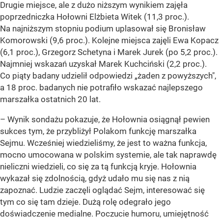
Drugie miejsce, ale z dużo niższym wynikiem zajęła
poprzedniczka Hołowni Elżbieta Witek (11,3 proc.).
Na najniższym stopniu podium uplasował się Bronisław
Komorowski (9,6 proc.). Kolejne miejsca zajęli Ewa Kopacz
(6,1 proc.), Grzegorz Schetyna i Marek Jurek (po 5,2 proc.).
Najmniej wskazań uzyskał Marek Kuchciński (2,2 proc.).
Co piąty badany udzielił odpowiedzi „żaden z powyższych",
a 18 proc. badanych nie potrafiło wskazać najlepszego
marszałka ostatnich 20 lat.
–
Wynik sondażu pokazuje, że Hołownia osiągnął pewien
sukces tym, że przybliżył Polakom funkcję marszałka
Sejmu. Wcześniej wiedzieliśmy, że jest to ważna funkcja,
mocno umocowana w polskim systemie, ale tak naprawdę
nieliczni wiedzieli, co się za tą funkcją kryje. Hołownia
wykazał się zdolnością, gdyż udało mu się nas z nią
zapoznać. Ludzie zaczęli oglądać Sejm, interesować się
tym co się tam dzieje. Dużą rolę odegrało jego
doświadczenie medialne. Poczucie humoru, umiejętność