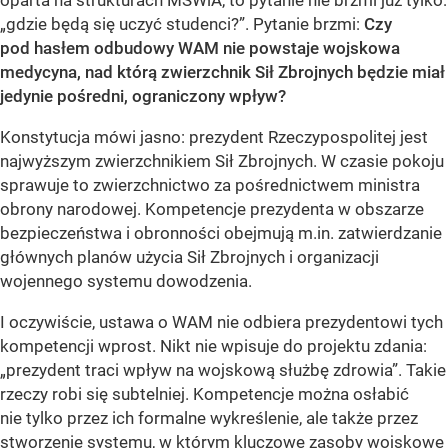
oparta na strukturach MSWiA, to pytanie nie brzmi już tylko:
„gdzie będą się uczyć studenci?”. Pytanie brzmi:
Czy
pod hasłem odbudowy WAM nie powstaje wojskowa
medycyna, nad którą zwierzchnik Sił Zbrojnych będzie miał
jedynie pośredni, ograniczony wpływ?
Konstytucja mówi jasno: prezydent Rzeczypospolitej jest
najwyższym zwierzchnikiem Sił Zbrojnych. W czasie pokoju
sprawuje to zwierzchnictwo za pośrednictwem ministra
obrony narodowej. Kompetencje prezydenta w obszarze
bezpieczeństwa i obronności obejmują m.in. zatwierdzanie
głównych planów użycia Sił Zbrojnych i organizacji
wojennego systemu dowodzenia.
I oczywiście, ustawa o WAM nie odbiera prezydentowi tych
kompetencji wprost. Nikt nie wpisuje do projektu zdania:
„prezydent traci wpływ na wojskową służbę zdrowia”. Takie
rzeczy robi się subtelniej. Kompetencje można osłabić
nie tylko przez ich formalne wykreślenie, ale także przez
stworzenie systemu, w którym kluczowe zasoby wojskowe