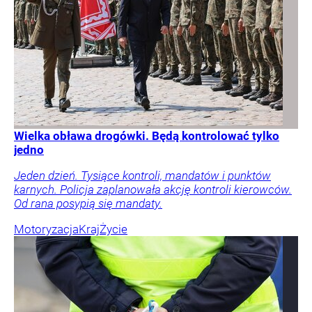
Wielka obława drogówki. Będą kontrolować tylko
jedno
Jeden dzień. Tysiące kontroli, mandatów i punktów
karnych. Policja zaplanowała akcję kontroli kierowców.
Od rana posypią się mandaty.
Motoryzacja
Kraj
Życie