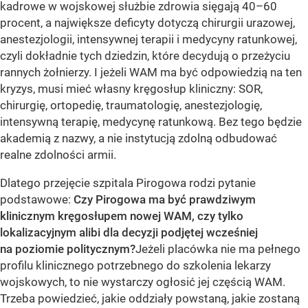
kadrowe w wojskowej służbie zdrowia sięgają 40–60
procent, a największe deficyty dotyczą chirurgii urazowej,
anestezjologii, intensywnej terapii i medycyny ratunkowej,
czyli dokładnie tych dziedzin, które decydują o przeżyciu
rannych żołnierzy. I jeżeli WAM ma być odpowiedzią na ten
kryzys, musi mieć własny kręgosłup kliniczny: SOR,
chirurgię, ortopedię, traumatologię, anestezjologię,
intensywną terapię, medycynę ratunkową. Bez tego będzie
akademią z nazwy, a nie instytucją zdolną odbudować
realne zdolności armii.
Dlatego przejęcie szpitala Pirogowa rodzi pytanie
podstawowe:
Czy Pirogowa ma być prawdziwym
klinicznym kręgosłupem nowej WAM, czy tylko
lokalizacyjnym alibi dla decyzji podjętej wcześniej
na poziomie politycznym?
Jeżeli placówka nie ma pełnego
profilu klinicznego potrzebnego do szkolenia lekarzy
wojskowych, to nie wystarczy ogłosić jej częścią WAM.
Trzeba powiedzieć, jakie oddziały powstaną, jakie zostaną