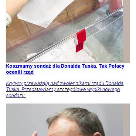
Koszmarny sondaż dla Donalda Tuska. Tak Polacy
ocenili rząd
Krytycy przeważają nad zwolennikami rządu Donalda
Tuska. Przedstawiamy szczegółowe wyniki nowego
sondażu.