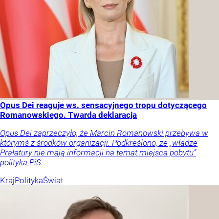
Opus Dei reaguje ws. sensacyjnego tropu dotyczącego
Romanowskiego. Twarda deklaracja
Opus Dei zaprzeczyło, że Marcin Romanowski przebywa w
którymś z środków organizacji. Podkreślono, że „władze
Prałatury nie mają informacji na temat miejsca pobytu”
polityka PiS.
Kraj
Polityka
Świat