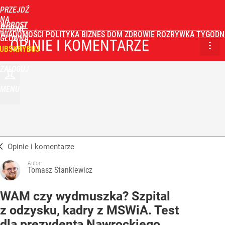
PRZEJDŹ
NA
WPROST
STRONĘ
WIADOMOŚCI
POLITYKA
BIZNES
DOM
ZDROWIE
ROZRYWKA
TYGODN
GŁÓWNĄ
OPINIE I KOMENTARZE
UBSKRYBUJ
ZALOGUJ
MENU
Opinie i komentarze
Autor:
Tomasz Stankiewicz
WAM czy wydmuszka? Szpital
z odzysku, kadry z MSWiA. Test
dla prezydenta Nawrockiego