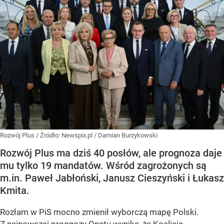
Rozwój Plus
/ Źródło:
Newspix.pl
/
Damian Burzykowski
Rozwój Plus ma dziś 40 posłów, ale prognoza daje
mu tylko 19 mandatów. Wśród zagrożonych są
m.in. Paweł Jabłoński, Janusz Cieszyński i Łukasz
Kmita.
Rozłam w PiS mocno zmienił wyborczą mapę Polski.
Z najnowszej prognozy Onetu wynika, że Koalicja