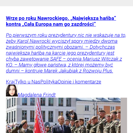
Wrze po roku Nawrockiego. „Największa hańba”
kontra „Cała Europa nam go zazdrości”
Po pierwszym roku prezydentury nic nie wskazuje na to,
żeby Karol Nawrocki wyciszył spory między dwoma
zwaśnionymi politycznymi obozami. – Dotychczas
największą hańbą na karcie jego prezydentury jest
chyba zawetowanie SAFE – ocenia Mariusz Witczak z
KO. – Mamy głowę państwa, z której możemy być
dumni – kontruje Marek Jakubiak z Rozwoju Plus.
Kraj
Tylko u Nas
Polityka
Opinie i komentarze
Magdalena
Frindt