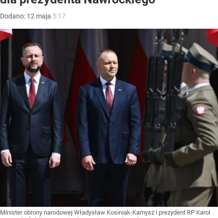
Dodano:
12
maja
5:17
Minister obrony narodowej Władysław Kosiniak-Kamysz i prezydent RP Karol