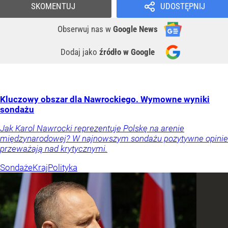
SKOMENTUJ
UDOSTĘPNIJ
Obserwuj nas
w
Google News
Dodaj jako
źródło w Google
Kluczowy obszar dla Nawrockiego. Wymowne wyniki
sondażu
Jak Karol Nawrocki reprezentuje Polskę na arenie
międzynarodowej? W najnowszym sondażu pozytywne opinie
przeważają nad krytycznymi.
Sondaże
Kraj
Polityka