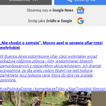
Obserwuj nas
w
Google News
Dodaj jako
źródło w Google
„Nie chodzi o zemstę”. Mocny apel w sprawie ofiar rzezi
wołyńskiej
W Buenos Aires potomkowie ofiar rzezi wołyńskiej wciąż
pokazują rodzinne zdjęcia i listy, wspominając bliskich
zamordowanych z niezwykłym okrucieństwem. Ich dramat
przypomina, że dla wielu rodzin Wołyń nie jest historią
zamkniętą, lecz bolesną raną, która do dziś nie została
zagojona.
Kraj
Polityka
Opinie i komentarze
Tylko u Nas
Tygodnik Wprost