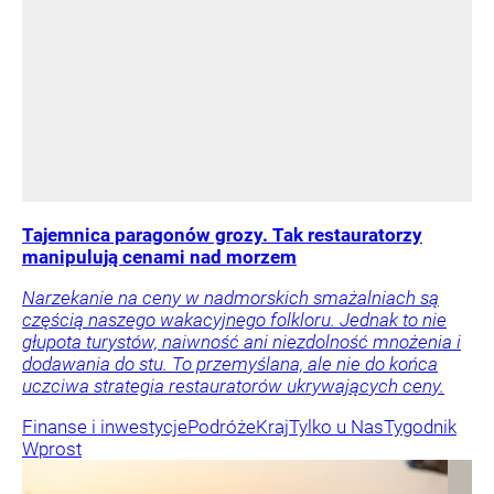
Tajemnica paragonów grozy. Tak restauratorzy
manipulują cenami nad morzem
Narzekanie na ceny w nadmorskich smażalniach są
częścią naszego wakacyjnego folkloru. Jednak to nie
głupota turystów, naiwność ani niezdolność mnożenia i
dodawania do stu. To przemyślana, ale nie do końca
uczciwa strategia restauratorów ukrywających ceny.
Finanse i inwestycje
Podróże
Kraj
Tylko u Nas
Tygodnik
Wprost