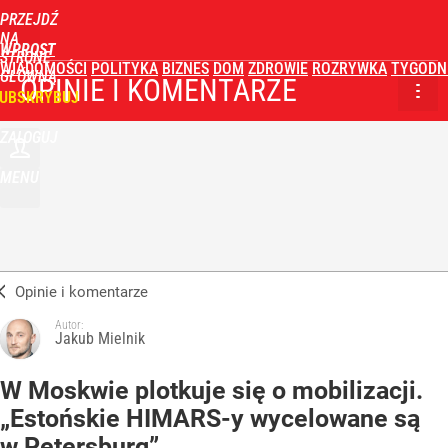
PRZEJDŹ
NA
WPROST
STRONĘ
WIADOMOŚCI
POLITYKA
BIZNES
DOM
ZDROWIE
ROZRYWKA
TYGODN
GŁÓWNĄ
OPINIE I KOMENTARZE
UBSKRYBUJ
ZALOGUJ
MENU
Opinie i komentarze
Autor:
Jakub Mielnik
W Moskwie plotkuje się o mobilizacji.
„Estońskie HIMARS-y wycelowane są
w Petersburg”