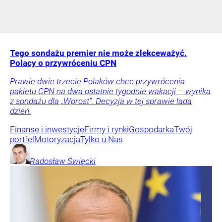
Tego sondażu premier nie może zlekceważyć.
Polacy o przywróceniu CPN
Prawie dwie trzecie Polaków chce przywrócenia
pakietu CPN na dwa ostatnie tygodnie wakacji – wynika
z sondażu dla „Wprost”. Decyzja w tej sprawie lada
dzień.
Finanse i inwestycje
Firmy i rynki
Gospodarka
Twój
portfel
Motoryzacja
Tylko u Nas
Radosław
Święcki