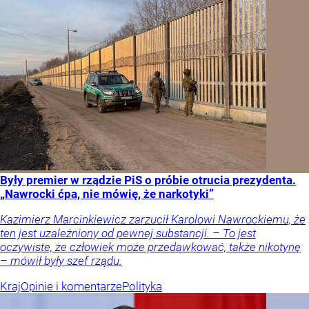
Były premier w rządzie PiS o próbie otrucia prezydenta.
„Nawrocki ćpa, nie mówię, że narkotyki”
Kazimierz Marcinkiewicz zarzucił Karolowi Nawrockiemu, że
ten jest uzależniony od pewnej substancji. – To jest
oczywiste, że człowiek może przedawkować, także nikotynę
– mówił były szef rządu.
Kraj
Opinie i komentarze
Polityka