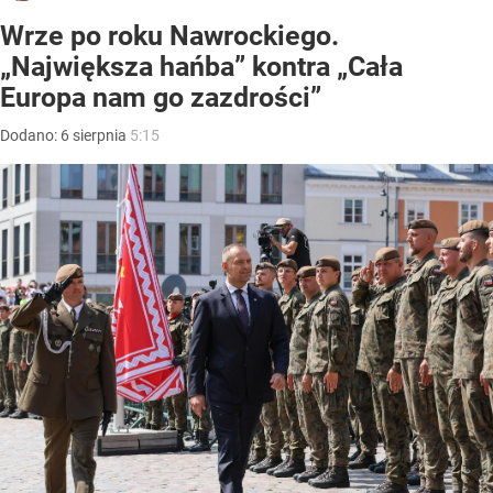
Wrze po roku Nawrockiego.
„Największa hańba” kontra „Cała
Europa nam go zazdrości”
Dodano:
6
sierpnia
5:15