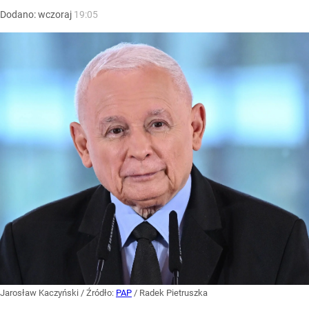
Dodano:
wczoraj
19:05
Jarosław Kaczyński
/ Źródło:
PAP
/
Radek Pietruszka