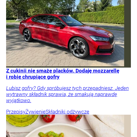
Z cukinii nie smażę placków. Dodaję mozzarellę
i robię chrupiące gofry
Lubisz gofry? Gdy spróbujesz tych przepadniesz. Jeden
wytrawny składnik sprawia, że smakują naprawdę
wyjątkowo.
Przepisy
Żywienie
Składniki odżywcze