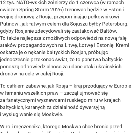
12 tys. NATO-wskich żołnierzy do 1 czerwca (w ramach
ćwiczeń Spring Storm 2026) trenować będzie w Estonii
wojnę dronową z Rosją, przypominając pułkownikowi
Putinowi, jak łatwym celem dla Sojuszu byłby Petersburg,
gdyby Rosjanie zdecydowali się zaatakować Bałtów.
To także najlepsza z możliwych odpowiedzi na nową falę
ataków propagandowych na Litwę, Łotwę i Estonię. Kreml
oskarża je o nękanie bałtyckich Rosjan, próbując
jednocześnie przekonać świat, że to państwa bałtyckie
ponoszą odpowiedzialność za udane ataki ukraińskich
dronów na cele w całej Rosji.
To całkiem zabawne, jak Rosja – kraj przodujący w Europie
w łamaniu wszelkich praw – zaczął ujmować się
za fanatycznymi wyznawcami ruskiego miru w krajach
bałtyckich, karanych za działalność dywersyjną
i wysługiwanie się Moskwie.
W roli męczennika, którego Moskwa chce bronić przed