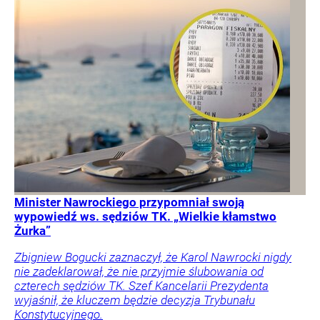
Minister Nawrockiego przypomniał swoją
wypowiedź ws. sędziów TK. „Wielkie kłamstwo
Żurka”
Zbigniew Bogucki zaznaczył, że Karol Nawrocki nigdy
nie zadeklarował, że nie przyjmie ślubowania od
czterech sędziów TK. Szef Kancelarii Prezydenta
wyjaśnił, że kluczem będzie decyzja Trybunału
Konstytucyjnego.