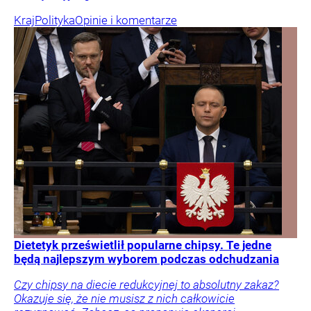
Kraj
Polityka
Opinie i komentarze
Dietetyk prześwietlił popularne chipsy. Te jedne
będą najlepszym wyborem podczas odchudzania
Czy chipsy na diecie redukcyjnej to absolutny zakaz?
Okazuje się, że nie musisz z nich całkowicie