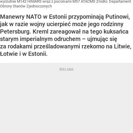
wyrzutnie M142 HIMARS wraz z pociskami M57 ATACMS
Źródło:
Departament
Obrony Stanów Zjednoczonych
Manewry NATO w Estonii przypominają Putinowi,
jak w razie wojny ucierpieć może jego rodzinny
Petersburg. Kreml zareagował na tego kuksańca
starym imperialnym odruchem – ujmując się
za rodakami prześladowanymi rzekomo na Litwie,
Łotwie i w Estonii.