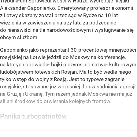
Trybunałem Sprawiedliwości w Hadze, występuje niejaki
Aleksander Gaponienko. Emerytowany profesor ekonomii
z Łotwy skazany został przez sąd w Rydze na 10 lat
więzienia w zawieszeniu na trzy lata za podżeganie
do nienawiści na tle narodowościowym i wysługiwanie się
obcym służbom.
Gaponienko jako reprezentant 30-procentowej mniejszości
rosyjskiej na Łotwie jeździł do Moskwy na konferencje,
na których opowiadał bajki o czymś, co nazwał kulturowym
ludobójstwem łotewskich Rosjan. Ma to być wedle niego
tylko wstęp do wojny z Rosją. Jest to typowe zagranie
rosyjskie, stosowane już wcześniej do uzasadniania agresji
na Gruzję i Ukrainę. Tym razem jednak Moskwa nie ma już
sił ani środków do otwierania kolejnych frontów.
Panika turbopatriotów