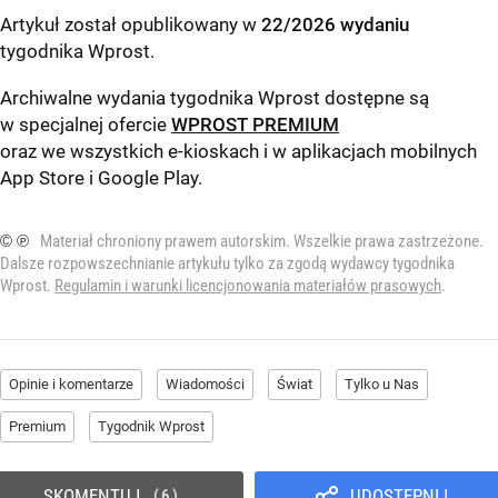
Artykuł został opublikowany w
22/2026 wydaniu
tygodnika Wprost
.
Archiwalne wydania tygodnika Wprost dostępne są
w specjalnej ofercie
WPROST PREMIUM
oraz we wszystkich e-kioskach i w aplikacjach mobilnych
App Store
i
Google Play
.
© ℗
Materiał chroniony prawem autorskim. Wszelkie prawa zastrzeżone.
Dalsze rozpowszechnianie artykułu tylko za zgodą wydawcy tygodnika
Wprost.
Regulamin i warunki licencjonowania materiałów prasowych
.
Opinie i komentarze
Wiadomości
Świat
Tylko u Nas
Premium
Tygodnik Wprost
SKOMENTUJ
UDOSTĘPNIJ
6