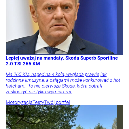
Lepiej uważaj na mandaty. Skoda Superb Sportline
2.0 TSI 265 KM
Ma 265 KM, napęd na 4 koła, wygląda prawie jak
rodzinna limuzyna, a osiągami może konkurować z hot
hatchami. To nie pierwsza Skoda, która potrafi
zaskoczyć nie tylko wymiarami.
Motoryzacja
Testy
Twój portfel