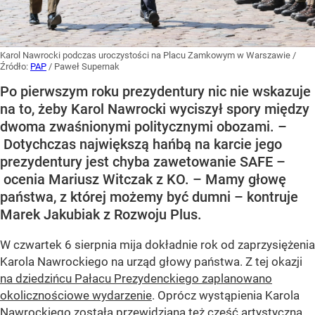
Karol Nawrocki podczas uroczystości na Placu Zamkowym w Warszawie
/
Źródło:
PAP
/
Paweł Supernak
Po pierwszym roku prezydentury nic nie wskazuje
na to, żeby Karol Nawrocki wyciszył spory między
dwoma zwaśnionymi politycznymi obozami. –
Dotychczas największą hańbą na karcie jego
prezydentury jest chyba zawetowanie SAFE –
ocenia Mariusz Witczak z KO. – Mamy głowę
państwa, z której możemy być dumni – kontruje
Marek Jakubiak z Rozwoju Plus.
W czwartek 6 sierpnia mija dokładnie rok od zaprzysiężenia
Karola Nawrockiego na urząd głowy państwa. Z tej okazji
na dziedzińcu Pałacu Prezydenckiego zaplanowano
okolicznościowe wydarzenie
. Oprócz wystąpienia Karola
Nawrockiego została przewidziana też część artystyczna