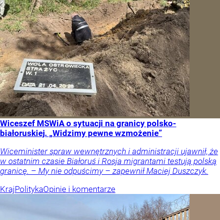
Wiceszef MSWiA o sytuacji na granicy polsko-
białoruskiej. „Widzimy pewne wzmożenie”
Wiceminister spraw wewnętrznych i administracji ujawnił, że
w ostatnim czasie Białoruś i Rosja migrantami testują polską
granicę. – My nie odpuścimy – zapewnił Maciej Duszczyk.
Kraj
Polityka
Opinie i komentarze