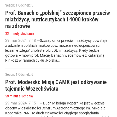
Sezon: 1
Odcinek: 5
Prof. Banach o „polskiej” szczepionce przeciw
miażdżycy, nutriceutykach i 4000 kroków
na zdrowie
33 minuty słuchania
29
mar
2024
,
7:18
—
Szczepionka przeciw miażdżycy powstaje
z udziałem polskich naukowców, może zrewolucjonizować
leczenie „złego” cholesterolu LDL i miażdżycy. Kiedy będzie
gotowa – mówi prof. Maciej Banach w rozmowie z Katarzyną
Pinkosz w ramach cyklu „Polska...
Sezon: 1
Odcinek: 6
Prof. Moderski: Misją CAMK jest odkrywanie
tajemnic Wszechświata
59 minut słuchania
29
mar
2024
,
7:15
—
– Duch Mikołaja Kopernika jest wiecznie
obecny w działalności Centrum Astronomicznego im. Mikołaja
Kopernika PAN. To duch ciekawości, ciągłego spoglądania