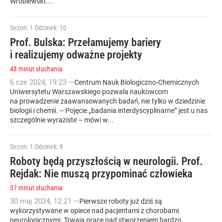
Wróblewski....
Sezon: 1
Odcinek: 10
Prof. Bulska: Przełamujemy bariery
i realizujemy odważne projekty
48 minut słuchania
6
cze
2024
,
19:23
—
Centrum Nauk Biologiczno-Chemicznych
Uniwersytetu Warszawskiego pozwala naukowcom
na prowadzenie zaawansowanych badań, nie tylko w dziedzinie
biologii i chemii. – Pojęcie „badania interdyscyplinarne” jest u nas
szczególnie wyraziste – mówi w...
Sezon: 1
Odcinek: 9
Roboty będą przyszłością w neurologii. Prof.
Rejdak: Nie muszą przypominać człowieka
37 minut słuchania
30
maj
2024
,
12:21
—
Pierwsze roboty już dziś są
wykorzystywane w opiece nad pacjentami z chorobami
neurologicznymi. Trwają prace nad stworzeniem bardzo