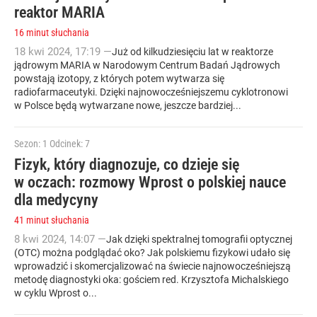
reaktor MARIA
16 minut słuchania
18
kwi
2024
,
17:19
—
Już od kilkudziesięciu lat w reaktorze
jądrowym MARIA w Narodowym Centrum Badań Jądrowych
powstają izotopy, z których potem wytwarza się
radiofarmaceutyki. Dzięki najnowocześniejszemu cyklotronowi
w Polsce będą wytwarzane nowe, jeszcze bardziej...
Sezon: 1
Odcinek: 7
Fizyk, który diagnozuje, co dzieje się
w oczach: rozmowy Wprost o polskiej nauce
dla medycyny
41 minut słuchania
8
kwi
2024
,
14:07
—
Jak dzięki spektralnej tomografii optycznej
(OTC) można podglądać oko? Jak polskiemu fizykowi udało się
wprowadzić i skomercjalizować na świecie najnowocześniejszą
metodę diagnostyki oka: gościem red. Krzysztofa Michalskiego
w cyklu Wprost o...