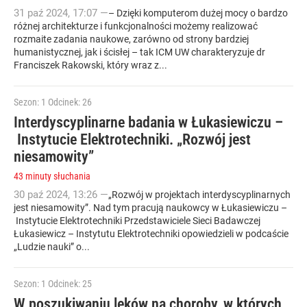
31
paź
2024
,
17:07
—
– Dzięki komputerom dużej mocy o bardzo
różnej architekturze i funkcjonalności możemy realizować
rozmaite zadania naukowe, zarówno od strony bardziej
humanistycznej, jak i ścisłej – tak ICM UW charakteryzuje dr
Franciszek Rakowski, który wraz z...
Sezon: 1
Odcinek: 26
Interdyscyplinarne badania w Łukasiewiczu –
Instytucie Elektrotechniki. „Rozwój jest
niesamowity”
43 minuty słuchania
30
paź
2024
,
13:26
—
„Rozwój w projektach interdyscyplinarnych
jest niesamowity”. Nad tym pracują naukowcy w Łukasiewiczu –
Instytucie Elektrotechniki Przedstawiciele Sieci Badawczej
Łukasiewicz – Instytutu Elektrotechniki opowiedzieli w podcaście
„Ludzie nauki” o...
Sezon: 1
Odcinek: 25
W poszukiwaniu leków na choroby, w których