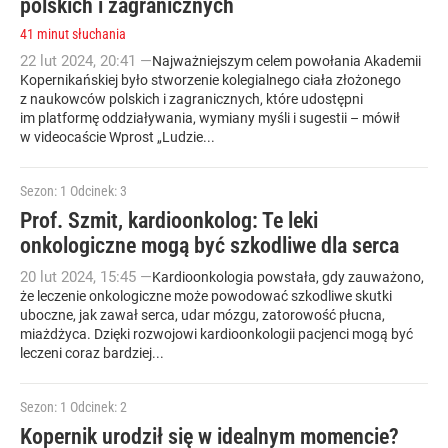
polskich i zagranicznych
41 minut słuchania
22
lut
2024
,
20:41
—
Najważniejszym celem powołania Akademii
Kopernikańskiej było stworzenie kolegialnego ciała złożonego
z naukowców polskich i zagranicznych, które udostępni
im platformę oddziaływania, wymiany myśli i sugestii – mówił
w videocaście Wprost „Ludzie...
Sezon: 1
Odcinek: 3
Prof. Szmit, kardioonkolog: Te leki
onkologiczne mogą być szkodliwe dla serca
20
lut
2024
,
15:45
—
Kardioonkologia powstała, gdy zauważono,
że leczenie onkologiczne może powodować szkodliwe skutki
uboczne, jak zawał serca, udar mózgu, zatorowość płucna,
miażdżyca. Dzięki rozwojowi kardioonkologii pacjenci mogą być
leczeni coraz bardziej...
Sezon: 1
Odcinek: 2
Kopernik urodził się w idealnym momencie?