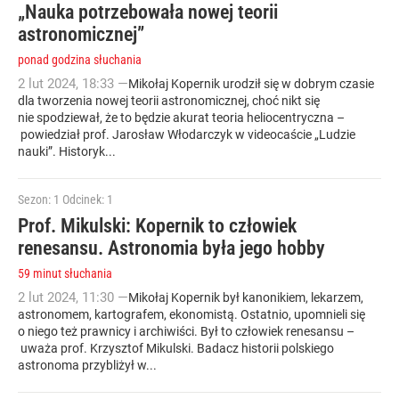
„Nauka potrzebowała nowej teorii
astronomicznej”
ponad godzina słuchania
2
lut
2024
,
18:33
—
Mikołaj Kopernik urodził się w dobrym czasie
dla tworzenia nowej teorii astronomicznej, choć nikt się
nie spodziewał, że to będzie akurat teoria heliocentryczna –
powiedział prof. Jarosław Włodarczyk w videocaście „Ludzie
nauki”. Historyk...
Sezon: 1
Odcinek: 1
Prof. Mikulski: Kopernik to człowiek
renesansu. Astronomia była jego hobby
59 minut słuchania
2
lut
2024
,
11:30
—
Mikołaj Kopernik był kanonikiem, lekarzem,
astronomem, kartografem, ekonomistą. Ostatnio, upomnieli się
o niego też prawnicy i archiwiści. Był to człowiek renesansu –
uważa prof. Krzysztof Mikulski. Badacz historii polskiego
astronoma przybliżył w...