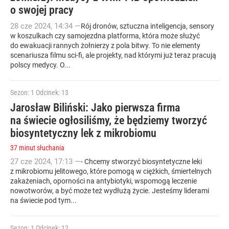
o swojej pracy
28
cze
2024
,
14:34
—
Rój dronów, sztuczna inteligencja, sensory
w koszulkach czy samojezdna platforma, która może służyć
do ewakuacji rannych żołnierzy z pola bitwy. To nie elementy
scenariusza filmu sci-fi, ale projekty, nad którymi już teraz pracują
polscy medycy. O...
Sezon: 1
Odcinek: 13
Jarosław Biliński: Jako pierwsza firma
na świecie ogłosiliśmy, że będziemy tworzyć
biosyntetyczny lek z mikrobiomu
37 minut słuchania
27
cze
2024
,
17:13
—
- Chcemy stworzyć biosyntetyczne leki
z mikrobiomu jelitowego, które pomogą w ciężkich, śmiertelnych
zakażeniach, oporności na antybiotyki, wspomogą leczenie
nowotworów, a być może też wydłużą życie. Jesteśmy liderami
na świecie pod tym...
Sezon: 1
Odcinek: 12