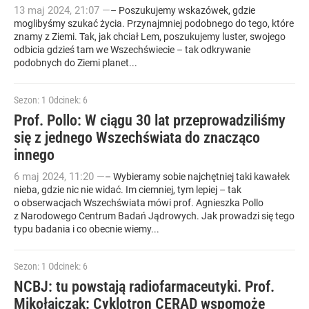
13
maj
2024
,
21:07
—
– Poszukujemy wskazówek, gdzie
moglibyśmy szukać życia. Przynajmniej podobnego do tego, które
znamy z Ziemi. Tak, jak chciał Lem, poszukujemy luster, swojego
odbicia gdzieś tam we Wszechświecie – tak odkrywanie
podobnych do Ziemi planet...
Sezon: 1
Odcinek: 6
Prof. Pollo: W ciągu 30 lat przeprowadziliśmy
się z jednego Wszechświata do znacząco
innego
6
maj
2024
,
11:20
—
– Wybieramy sobie najchętniej taki kawałek
nieba, gdzie nic nie widać. Im ciemniej, tym lepiej – tak
o obserwacjach Wszechświata mówi prof. Agnieszka Pollo
z Narodowego Centrum Badań Jądrowych. Jak prowadzi się tego
typu badania i co obecnie wiemy...
Sezon: 1
Odcinek: 6
NCBJ: tu powstają radiofarmaceutyki. Prof.
Mikołajczak: Cyklotron CERAD wspomoże