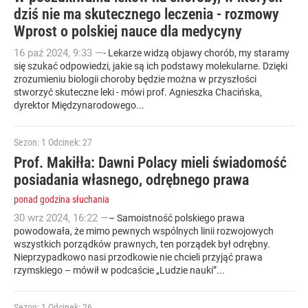
dziś nie ma skutecznego leczenia - rozmowy
Wprost o polskiej nauce dla medycyny
16
paź
2024
,
9:33
—
- Lekarze widzą objawy chorób, my staramy
się szukać odpowiedzi, jakie są ich podstawy molekularne. Dzięki
zrozumieniu biologii choroby będzie można w przyszłości
stworzyć skuteczne leki - mówi prof. Agnieszka Chacińska,
dyrektor Międzynarodowego...
Sezon: 1
Odcinek: 27
Prof. Makiłła: Dawni Polacy mieli świadomość
posiadania własnego, odrębnego prawa
ponad godzina słuchania
30
wrz
2024
,
16:22
—
– Samoistność polskiego prawa
powodowała, że mimo pewnych wspólnych linii rozwojowych
wszystkich porządków prawnych, ten porządek był odrębny.
Nieprzypadkowo nasi przodkowie nie chcieli przyjąć prawa
rzymskiego – mówił w podcaście „Ludzie nauki”...
Sezon: 1
Odcinek: 26