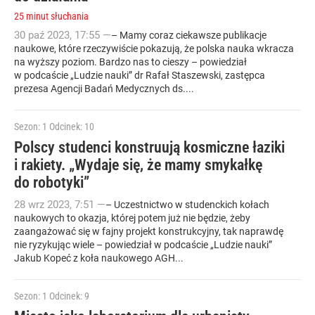
25 minut słuchania
30
paź
2023
,
17:55
—
– Mamy coraz ciekawsze publikacje
naukowe, które rzeczywiście pokazują, że polska nauka wkracza
na wyższy poziom. Bardzo nas to cieszy – powiedział
w podcaście „Ludzie nauki” dr Rafał Staszewski, zastępca
prezesa Agencji Badań Medycznych ds....
Sezon: 1
Odcinek: 10
Polscy studenci konstruują kosmiczne łaziki
i rakiety. „Wydaje się, że mamy smykałkę
do robotyki”
28
wrz
2023
,
7:51
—
– Uczestnictwo w studenckich kołach
naukowych to okazja, której potem już nie będzie, żeby
zaangażować się w fajny projekt konstrukcyjny, tak naprawdę
nie ryzykując wiele – powiedział w podcaście „Ludzie nauki”
Jakub Kopeć z koła naukowego AGH...
Sezon: 1
Odcinek: 9