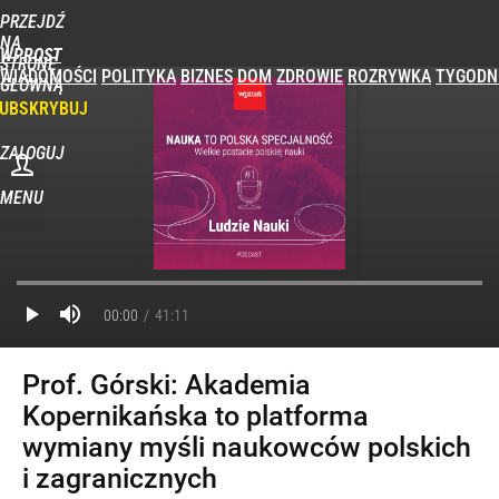
PRZEJDŹ
NA
WPROST
STRONĘ
WIADOMOŚCI
POLITYKA
BIZNES
DOM
ZDROWIE
ROZRYWKA
TYGODN
GŁÓWNĄ
UBSKRYBUJ
ZALOGUJ
MENU
POPULARNE
PROGRAMY
00:00
41:11
Prof. Górski: Akademia
Kopernikańska to platforma
wymiany myśli naukowców polskich
i zagranicznych