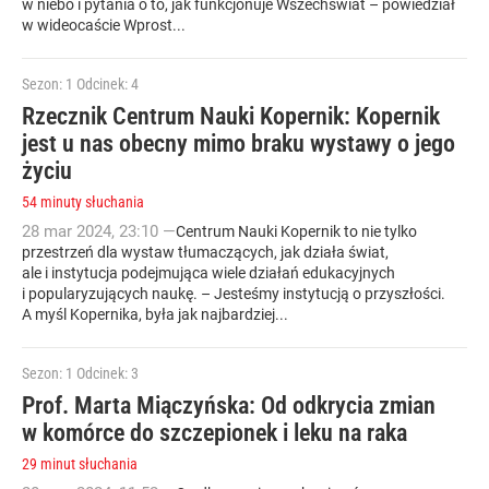
w niebo i pytania o to, jak funkcjonuje Wszechświat – powiedział
w wideocaście Wprost...
Sezon: 1
Odcinek: 4
Rzecznik Centrum Nauki Kopernik: Kopernik
jest u nas obecny mimo braku wystawy o jego
życiu
54 minuty słuchania
28
mar
2024
,
23:10
—
Centrum Nauki Kopernik to nie tylko
przestrzeń dla wystaw tłumaczących, jak działa świat,
ale i instytucja podejmująca wiele działań edukacyjnych
i popularyzujących naukę. – Jesteśmy instytucją o przyszłości.
A myśl Kopernika, była jak najbardziej...
Sezon: 1
Odcinek: 3
Prof. Marta Miączyńska: Od odkrycia zmian
w komórce do szczepionek i leku na raka
29 minut słuchania