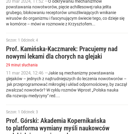
20
mar
2024
,
11:52
—
O odkrywaniu mechanizmów
powstawania nowotworów, pięcie achillesowej raka jelita
grubego, blokowaniu receptorów umożliwiających wnikanie
wirusów do organizmu i fascynującym świecie tego, co dzieje się
w komórce – mówi w rozmowie z Krzysztofem...
Sezon: 1
Odcinek: 4
Prof. Kamińska-Kaczmarek: Pracujemy nad
nowymi lekami dla chorych na glejaki
29 minut słuchania
11
mar
2024
,
12:46
—
Jakie są mechanizmy powstawania
glejaków – jednych z najtrudniejszych do leczenia nowotworów –
jak przeprogramować mikroglej i układ odpornościowy, by zaczął
zwalczać nowotwór? W cyklu rozmów Wprost „Polska nauka
dla rozwoju medycyny" red....
Sezon: 1
Odcinek: 3
Prof. Górski: Akademia Kopernikańska
to platforma wymiany myśli naukowców