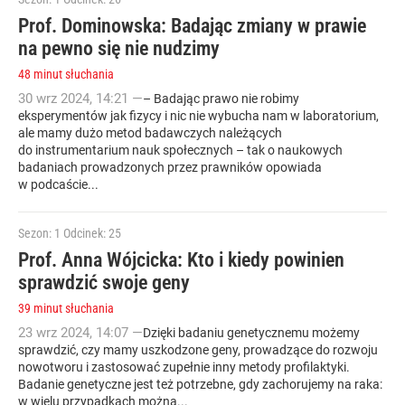
Prof. Dominowska: Badając zmiany w prawie
na pewno się nie nudzimy
48 minut słuchania
30
wrz
2024
,
14:21
—
– Badając prawo nie robimy
eksperymentów jak fizycy i nic nie wybucha nam w laboratorium,
ale mamy dużo metod badawczych należących
do instrumentarium nauk społecznych – tak o naukowych
badaniach prowadzonych przez prawników opowiada
w podcaście...
Sezon: 1
Odcinek: 25
Prof. Anna Wójcicka: Kto i kiedy powinien
sprawdzić swoje geny
39 minut słuchania
23
wrz
2024
,
14:07
—
Dzięki badaniu genetycznemu możemy
sprawdzić, czy mamy uszkodzone geny, prowadzące do rozwoju
nowotworu i zastosować zupełnie inny metody profilaktyki.
Badanie genetyczne jest też potrzebne, gdy zachorujemy na raka:
w wielu przypadkach można...