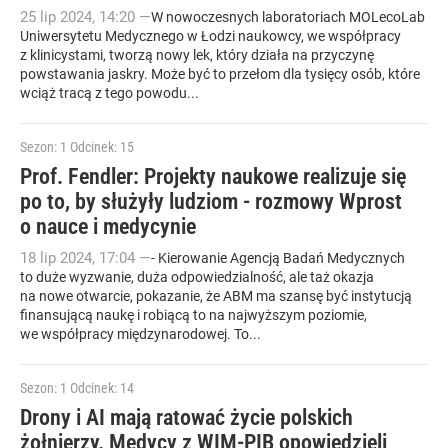
25
lip
2024
,
14:20
—
W nowoczesnych laboratoriach MOLecoLab
Uniwersytetu Medycznego w Łodzi naukowcy, we współpracy
z klinicystami, tworzą nowy lek, który działa na przyczynę
powstawania jaskry. Może być to przełom dla tysięcy osób, które
wciąż tracą z tego powodu...
Sezon: 1
Odcinek: 15
Prof. Fendler: Projekty naukowe realizuje się
po to, by służyły ludziom - rozmowy Wprost
o nauce i medycynie
18
lip
2024
,
17:04
—
- Kierowanie Agencją Badań Medycznych
to duże wyzwanie, duża odpowiedzialność, ale taż okazja
na nowe otwarcie, pokazanie, że ABM ma szansę być instytucją
finansującą naukę i robiącą to na najwyższym poziomie,
we współpracy międzynarodowej. To...
Sezon: 1
Odcinek: 14
Drony i AI mają ratować życie polskich
żołnierzy. Medycy z WIM-PIB opowiedzieli