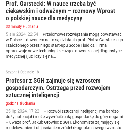
Prof. Garstecki: W nauce trzeba być
ciekawskim i odważnym – rozmowy Wprost
o polskiej nauce dla medycyny
33 minuty słuchania
5
sie
2024
,
22:54
—
Przełomowe rozwiązania mogą powstawać
w Polsce – dowodem na to są działania prof. Piotra Garsteckiego
i założonego przez niego start-upu Scope Fluidics. Firma
opracowuje nowe technologie służące nowoczesnej diagnostyce
medycznej i już liczy się na...
Sezon: 1
Odcinek: 18
Profesor z SGH zajmuje się wzrostem
gospodarczym. Ostrzega przed rozwojem
sztucznej inteligencji
godzina słuchania
25
lip
2024
,
17:22
—
– Rozwój sztucznej inteligencji ma bardzo
duży potencjał i może wywrócić całą gospodarkę do góry nogami
– uważa prof. Jakub Growiec z SGH. Ekonomista zajmujący się
modelowaniem i objaśnianiem źródeł długookresowego wzrostu