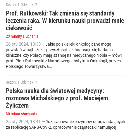
Sezon: 1
Odcinek: 2
Prof. Rutkowski: Tak zmienia się standardy
leczenia raka. W kierunku nauki prowadzi mnie
ciekawość
23 minuty słuchania
26
sty
2024
,
18:38
—
Jakie polskie leki onkologiczne mogą
powstać w najbliższej przyszłości, jak finansuje się badania
kliniczne, czy Polacy mają szansę na medycznego Nobla – mówi
prof. Piotr Rutkowski z Narodowego Instytutu Onkologii, prezes
Polskiego Towarzystwa...
Sezon: 1
Odcinek: 1
Polska nauka dla światowej medycyny:
rozmowa Michalskiego z prof. Maciejem
Żyliczem
30 minut słuchania
25
sty
2024
,
18:41
—
Rozpracowanie enzymów odpowiadających
za replikację SARS-CoV-2, opracowanie cząsteczki hamującej