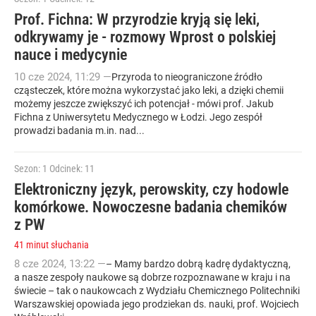
Prof. Fichna: W przyrodzie kryją się leki,
odkrywamy je - rozmowy Wprost o polskiej
nauce i medycynie
10
cze
2024
,
11:29
—
Przyroda to nieograniczone źródło
cząsteczek, które można wykorzystać jako leki, a dzięki chemii
możemy jeszcze zwiększyć ich potencjał - mówi prof. Jakub
Fichna z Uniwersytetu Medycznego w Łodzi. Jego zespół
prowadzi badania m.in. nad...
Sezon: 1
Odcinek: 11
Elektroniczny język, perowskity, czy hodowle
komórkowe. Nowoczesne badania chemików
z PW
41 minut słuchania
8
cze
2024
,
13:22
—
– Mamy bardzo dobrą kadrę dydaktyczną,
a nasze zespoły naukowe są dobrze rozpoznawane w kraju i na
świecie – tak o naukowcach z Wydziału Chemicznego Politechniki
Warszawskiej opowiada jego prodziekan ds. nauki, prof. Wojciech