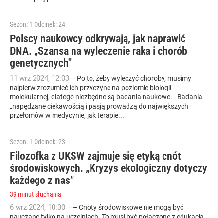
Sezon: 1
Odcinek: 24
Polscy naukowcy odkrywają, jak naprawić
DNA. „Szansa na wyleczenie raka i chorób
genetycznych"
11
wrz
2024
,
12:03
—
Po to, żeby wyleczyć choroby, musimy
najpierw zrozumieć ich przyczynę na poziomie biologii
molekularnej, dlatego niezbędne są badania naukowe. - Badania
„napędzane ciekawością i pasją prowadzą do największych
przełomów w medycynie, jak terapie...
Sezon: 1
Odcinek: 23
Filozofka z UKSW zajmuje się etyką cnót
środowiskowych. „Kryzys ekologiczny dotyczy
każdego z nas”
39 minut słuchania
6
wrz
2024
,
10:30
—
– Cnoty środowiskowe nie mogą być
nauczane tylko na uczelniach. To musi być połączone z edukacją