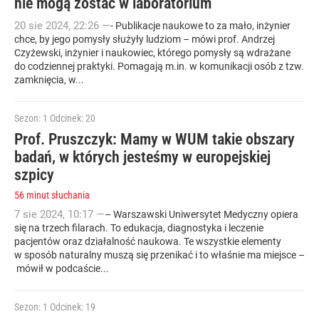
nie mogą zostać w laboratorium
20
sie
2024
,
22:26
—
- Publikacje naukowe to za mało, inżynier
chce, by jego pomysły służyły ludziom – mówi prof. Andrzej
Czyżewski, inżynier i naukowiec, którego pomysły są wdrażane
do codziennej praktyki. Pomagają m.in. w komunikacji osób z tzw.
zamknięcia, w...
Sezon: 1
Odcinek: 20
Prof. Pruszczyk: Mamy w WUM takie obszary
badań, w których jesteśmy w europejskiej
szpicy
56 minut słuchania
7
sie
2024
,
10:17
—
– Warszawski Uniwersytet Medyczny opiera
się na trzech filarach. To edukacja, diagnostyka i leczenie
pacjentów oraz działalność naukowa. Te wszystkie elementy
w sposób naturalny muszą się przenikać i to właśnie ma miejsce –
mówił w podcaście...
Sezon: 1
Odcinek: 19