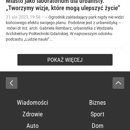
Miasto jako laboratorium dla urbanisty.
„Tworzymy wizje, które mogą ulepszyć życie”
31
sie
2023
,
19:58
—
– Ogrodnik zakładający park nigdy nie widzi
końcowego efektu swojego planu. Podobnie jest z urbanistyką –
mówi dr inż. arch. Gabriela Rembarz, urbanistka z Wydziału
Architektury Politechniki Gdańskiej. W najnowszym odcinku
podcastu „Ludzie nauki”...
POKAŻ WIĘCEJ
Wiadomości
Biznes
Zdrowie
Sport
Auto
Dom