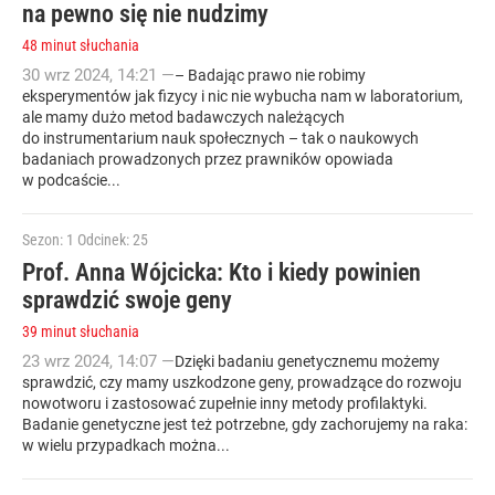
na pewno się nie nudzimy
48 minut słuchania
30
wrz
2024
,
14:21
—
– Badając prawo nie robimy
eksperymentów jak fizycy i nic nie wybucha nam w laboratorium,
ale mamy dużo metod badawczych należących
do instrumentarium nauk społecznych – tak o naukowych
badaniach prowadzonych przez prawników opowiada
w podcaście...
Sezon: 1
Odcinek: 25
Prof. Anna Wójcicka: Kto i kiedy powinien
sprawdzić swoje geny
39 minut słuchania
23
wrz
2024
,
14:07
—
Dzięki badaniu genetycznemu możemy
sprawdzić, czy mamy uszkodzone geny, prowadzące do rozwoju
nowotworu i zastosować zupełnie inny metody profilaktyki.
Badanie genetyczne jest też potrzebne, gdy zachorujemy na raka:
w wielu przypadkach można...