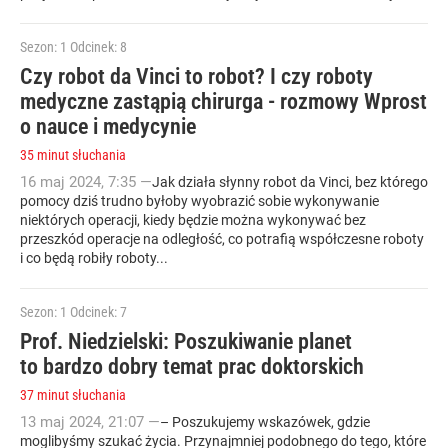
Sezon: 1
Odcinek: 8
Czy robot da Vinci to robot? I czy roboty
medyczne zastąpią chirurga - rozmowy Wprost
o nauce i medycynie
35 minut słuchania
16
maj
2024
,
7:35
—
Jak działa słynny robot da Vinci, bez którego
pomocy dziś trudno byłoby wyobrazić sobie wykonywanie
niektórych operacji, kiedy będzie można wykonywać bez
przeszkód operacje na odległość, co potrafią współczesne roboty
i co będą robiły roboty...
Sezon: 1
Odcinek: 7
Prof. Niedzielski: Poszukiwanie planet
to bardzo dobry temat prac doktorskich
37 minut słuchania
13
maj
2024
,
21:07
—
– Poszukujemy wskazówek, gdzie
moglibyśmy szukać życia. Przynajmniej podobnego do tego, które