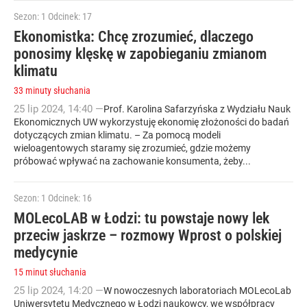
Sezon: 1
Odcinek: 17
Ekonomistka: Chcę zrozumieć, dlaczego
ponosimy klęskę w zapobieganiu zmianom
klimatu
33 minuty słuchania
25
lip
2024
,
14:40
—
Prof. Karolina Safarzyńska z Wydziału Nauk
Ekonomicznych UW wykorzystuję ekonomię złożoności do badań
dotyczących zmian klimatu. – Za pomocą modeli
wieloagentowych staramy się zrozumieć, gdzie możemy
próbować wpływać na zachowanie konsumenta, żeby...
Sezon: 1
Odcinek: 16
MOLecoLAB w Łodzi: tu powstaje nowy lek
przeciw jaskrze – rozmowy Wprost o polskiej
medycynie
15 minut słuchania
25
lip
2024
,
14:20
—
W nowoczesnych laboratoriach MOLecoLab
Uniwersytetu Medycznego w Łodzi naukowcy, we współpracy