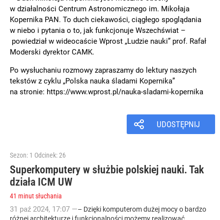
w działalności Centrum Astronomicznego im. Mikołaja
Kopernika PAN. To duch ciekawości, ciągłego spoglądania
w niebo i pytania o to, jak funkcjonuje Wszechświat –
powiedział w wideocaście Wprost „Ludzie nauki” prof. Rafał
Moderski dyrektor CAMK.
Po wysłuchaniu rozmowy zapraszamy do lektury naszych
tekstów z cyklu „Polska nauka śladami Kopernika”
na stronie: https://www.wprost.pl/nauka-sladami-kopernika
UDOSTĘPNIJ
Sezon: 1
Odcinek: 26
Superkomputery w służbie polskiej nauki. Tak
działa ICM UW
41 minut słuchania
31
paź
2024
,
17:07
—
– Dzięki komputerom dużej mocy o bardzo
różnej architekturze i funkcjonalności możemy realizować