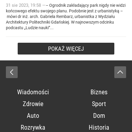
31
sie
2023
,
19:58
—
– Ogrodnik zakładający park nigdy nie widzi
końcowego efektu swojego planu. Podobnie jest z urbanistyką –
mówi dr inż. arch. Gabriela Rembarz, urbanistka z Wydziału
Architektury Politechniki Gdańskiej. W najnowszym odcinku
podcastu „Ludzie nauki”...
POKAŻ WIĘCEJ
Wiadomości
Biznes
Zdrowie
Sport
Auto
Dom
Rozrywka
Historia