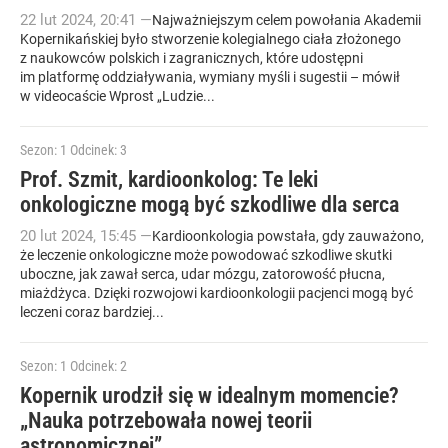
22
lut
2024
,
20:41
—
Najważniejszym celem powołania Akademii
Kopernikańskiej było stworzenie kolegialnego ciała złożonego
z naukowców polskich i zagranicznych, które udostępni
im platformę oddziaływania, wymiany myśli i sugestii – mówił
w videocaście Wprost „Ludzie...
Sezon: 1
Odcinek: 3
Prof. Szmit, kardioonkolog: Te leki
onkologiczne mogą być szkodliwe dla serca
20
lut
2024
,
15:45
—
Kardioonkologia powstała, gdy zauważono,
że leczenie onkologiczne może powodować szkodliwe skutki
uboczne, jak zawał serca, udar mózgu, zatorowość płucna,
miażdżyca. Dzięki rozwojowi kardioonkologii pacjenci mogą być
leczeni coraz bardziej...
Sezon: 1
Odcinek: 2
Kopernik urodził się w idealnym momencie?
„Nauka potrzebowała nowej teorii
astronomicznej”