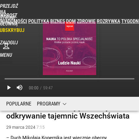
PRZEJDŹ
NA
WPROST
STRONĘ
WIADOMOŚCI
POLITYKA
BIZNES
DOM
ZDROWIE
ROZRYWKA
TYGODN
GŁÓWNĄ
UBSKRYBUJ
ZALOGUJ
MENU
00:00
59:47
POPULARNE
PROGRAMY
Prof. Moderski: Misją CAMK jest
odkrywanie tajemnic Wszechświata
29
marca
2024
7:15
– Duch Mikołaja Kopernika jest wiecznie obecny