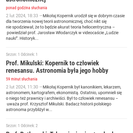
ponad godzina słuchania
2
lut
2024
,
18:33
—
Mikołaj Kopernik urodził się w dobrym czasie
dla tworzenia nowej teorii astronomicznej, choć nikt się
nie spodziewał, że to będzie akurat teoria heliocentryczna –
powiedział prof. Jarosław Włodarczyk w videocaście „Ludzie
nauki”. Historyk...
Sezon: 1
Odcinek: 1
Prof. Mikulski: Kopernik to człowiek
renesansu. Astronomia była jego hobby
59 minut słuchania
2
lut
2024
,
11:30
—
Mikołaj Kopernik był kanonikiem, lekarzem,
astronomem, kartografem, ekonomistą. Ostatnio, upomnieli się
o niego też prawnicy i archiwiści. Był to człowiek renesansu –
uważa prof. Krzysztof Mikulski. Badacz historii polskiego
astronoma przybliżył w...
Sezon: 1
Odcinek: 2