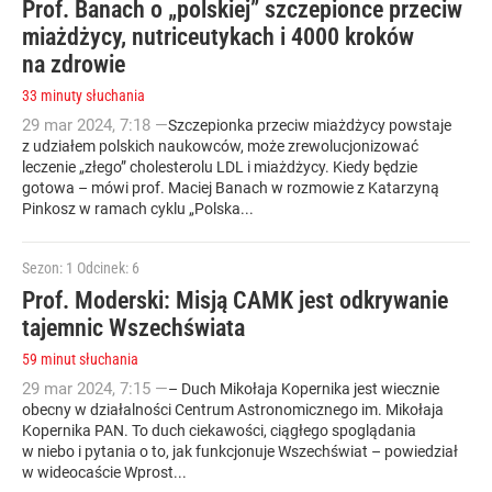
Prof. Banach o „polskiej” szczepionce przeciw
miażdżycy, nutriceutykach i 4000 kroków
na zdrowie
33 minuty słuchania
29
mar
2024
,
7:18
—
Szczepionka przeciw miażdżycy powstaje
z udziałem polskich naukowców, może zrewolucjonizować
leczenie „złego” cholesterolu LDL i miażdżycy. Kiedy będzie
gotowa – mówi prof. Maciej Banach w rozmowie z Katarzyną
Pinkosz w ramach cyklu „Polska...
Sezon: 1
Odcinek: 6
Prof. Moderski: Misją CAMK jest odkrywanie
tajemnic Wszechświata
59 minut słuchania
29
mar
2024
,
7:15
—
– Duch Mikołaja Kopernika jest wiecznie
obecny w działalności Centrum Astronomicznego im. Mikołaja
Kopernika PAN. To duch ciekawości, ciągłego spoglądania
w niebo i pytania o to, jak funkcjonuje Wszechświat – powiedział
w wideocaście Wprost...