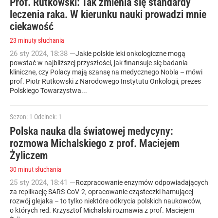
Prof. Rutkowski: Tak zmienia się standardy
leczenia raka. W kierunku nauki prowadzi mnie
ciekawość
23 minuty słuchania
26
sty
2024
,
18:38
—
Jakie polskie leki onkologiczne mogą
powstać w najbliższej przyszłości, jak finansuje się badania
kliniczne, czy Polacy mają szansę na medycznego Nobla – mówi
prof. Piotr Rutkowski z Narodowego Instytutu Onkologii, prezes
Polskiego Towarzystwa...
Sezon: 1
Odcinek: 1
Polska nauka dla światowej medycyny:
rozmowa Michalskiego z prof. Maciejem
Żyliczem
30 minut słuchania
25
sty
2024
,
18:41
—
Rozpracowanie enzymów odpowiadających
za replikację SARS-CoV-2, opracowanie cząsteczki hamującej
rozwój glejaka – to tylko niektóre odkrycia polskich naukowców,
o których red. Krzysztof Michalski rozmawia z prof. Maciejem