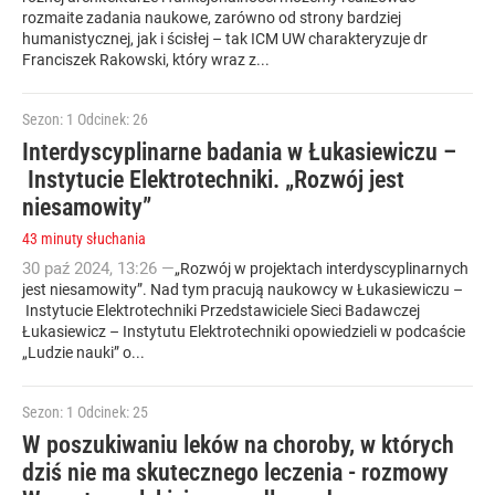
rozmaite zadania naukowe, zarówno od strony bardziej
humanistycznej, jak i ścisłej – tak ICM UW charakteryzuje dr
Franciszek Rakowski, który wraz z...
Sezon: 1
Odcinek: 26
Interdyscyplinarne badania w Łukasiewiczu –
Instytucie Elektrotechniki. „Rozwój jest
niesamowity”
43 minuty słuchania
30
paź
2024
,
13:26
—
„Rozwój w projektach interdyscyplinarnych
jest niesamowity”. Nad tym pracują naukowcy w Łukasiewiczu –
Instytucie Elektrotechniki Przedstawiciele Sieci Badawczej
Łukasiewicz – Instytutu Elektrotechniki opowiedzieli w podcaście
„Ludzie nauki” o...
Sezon: 1
Odcinek: 25
W poszukiwaniu leków na choroby, w których
dziś nie ma skutecznego leczenia - rozmowy