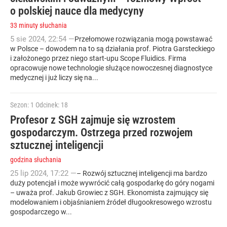
o polskiej nauce dla medycyny
33 minuty słuchania
5
sie
2024
,
22:54
—
Przełomowe rozwiązania mogą powstawać
w Polsce – dowodem na to są działania prof. Piotra Garsteckiego
i założonego przez niego start-upu Scope Fluidics. Firma
opracowuje nowe technologie służące nowoczesnej diagnostyce
medycznej i już liczy się na...
Sezon: 1
Odcinek: 18
Profesor z SGH zajmuje się wzrostem
gospodarczym. Ostrzega przed rozwojem
sztucznej inteligencji
godzina słuchania
25
lip
2024
,
17:22
—
– Rozwój sztucznej inteligencji ma bardzo
duży potencjał i może wywrócić całą gospodarkę do góry nogami
– uważa prof. Jakub Growiec z SGH. Ekonomista zajmujący się
modelowaniem i objaśnianiem źródeł długookresowego wzrostu
gospodarczego w...