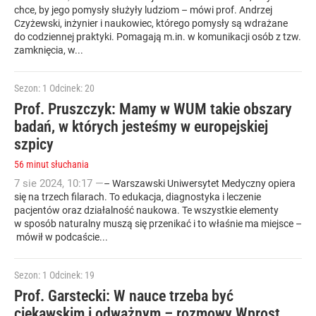
chce, by jego pomysły służyły ludziom – mówi prof. Andrzej
Czyżewski, inżynier i naukowiec, którego pomysły są wdrażane
do codziennej praktyki. Pomagają m.in. w komunikacji osób z tzw.
zamknięcia, w...
Sezon: 1
Odcinek: 20
Prof. Pruszczyk: Mamy w WUM takie obszary
badań, w których jesteśmy w europejskiej
szpicy
56 minut słuchania
7
sie
2024
,
10:17
—
– Warszawski Uniwersytet Medyczny opiera
się na trzech filarach. To edukacja, diagnostyka i leczenie
pacjentów oraz działalność naukowa. Te wszystkie elementy
w sposób naturalny muszą się przenikać i to właśnie ma miejsce –
mówił w podcaście...
Sezon: 1
Odcinek: 19
Prof. Garstecki: W nauce trzeba być
ciekawskim i odważnym – rozmowy Wprost