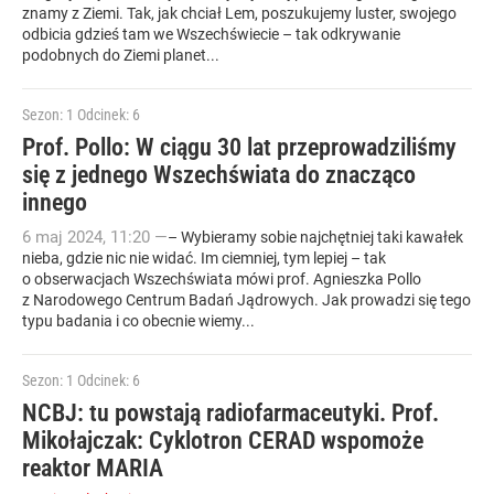
znamy z Ziemi. Tak, jak chciał Lem, poszukujemy luster, swojego
odbicia gdzieś tam we Wszechświecie – tak odkrywanie
podobnych do Ziemi planet...
Sezon: 1
Odcinek: 6
Prof. Pollo: W ciągu 30 lat przeprowadziliśmy
się z jednego Wszechświata do znacząco
innego
6
maj
2024
,
11:20
—
– Wybieramy sobie najchętniej taki kawałek
nieba, gdzie nic nie widać. Im ciemniej, tym lepiej – tak
o obserwacjach Wszechświata mówi prof. Agnieszka Pollo
z Narodowego Centrum Badań Jądrowych. Jak prowadzi się tego
typu badania i co obecnie wiemy...
Sezon: 1
Odcinek: 6
NCBJ: tu powstają radiofarmaceutyki. Prof.
Mikołajczak: Cyklotron CERAD wspomoże
reaktor MARIA