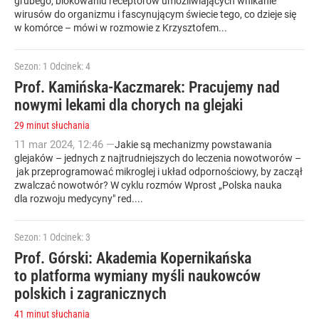
grubego, blokowaniu receptorów umożliwiających wnikanie
wirusów do organizmu i fascynującym świecie tego, co dzieje się
w komórce – mówi w rozmowie z Krzysztofem...
Sezon: 1
Odcinek: 4
Prof. Kamińska-Kaczmarek: Pracujemy nad
nowymi lekami dla chorych na glejaki
29 minut słuchania
11
mar
2024
,
12:46
—
Jakie są mechanizmy powstawania
glejaków – jednych z najtrudniejszych do leczenia nowotworów –
jak przeprogramować mikroglej i układ odpornościowy, by zaczął
zwalczać nowotwór? W cyklu rozmów Wprost „Polska nauka
dla rozwoju medycyny" red....
Sezon: 1
Odcinek: 3
Prof. Górski: Akademia Kopernikańska
to platforma wymiany myśli naukowców
polskich i zagranicznych
41 minut słuchania