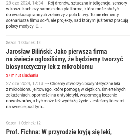
28
cze
2024
,
14:34
—
Rój dronów, sztuczna inteligencja, sensory
w koszulkach czy samojezdna platforma, która może służyć
do ewakuacji rannych żołnierzy z pola bitwy. To nie elementy
scenariusza filmu sci-fi, ale projekty, nad którymi już teraz pracują
polscy medycy. O...
Sezon: 1
Odcinek: 13
Jarosław Biliński: Jako pierwsza firma
na świecie ogłosiliśmy, że będziemy tworzyć
biosyntetyczny lek z mikrobiomu
37 minut słuchania
27
cze
2024
,
17:13
—
- Chcemy stworzyć biosyntetyczne leki
z mikrobiomu jelitowego, które pomogą w ciężkich, śmiertelnych
zakażeniach, oporności na antybiotyki, wspomogą leczenie
nowotworów, a być może też wydłużą życie. Jesteśmy liderami
na świecie pod tym...
Sezon: 1
Odcinek: 12
Prof. Fichna: W przyrodzie kryją się leki,