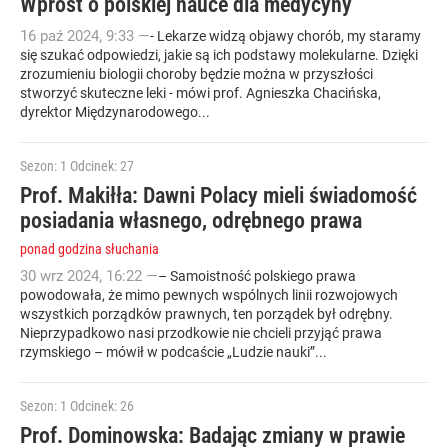
Wprost o polskiej nauce dla medycyny
16
paź
2024
,
9:33
—
- Lekarze widzą objawy chorób, my staramy
się szukać odpowiedzi, jakie są ich podstawy molekularne. Dzięki
zrozumieniu biologii choroby będzie można w przyszłości
stworzyć skuteczne leki - mówi prof. Agnieszka Chacińska,
dyrektor Międzynarodowego...
Sezon: 1
Odcinek: 27
Prof. Makiłła: Dawni Polacy mieli świadomość
posiadania własnego, odrębnego prawa
ponad godzina słuchania
30
wrz
2024
,
16:22
—
– Samoistność polskiego prawa
powodowała, że mimo pewnych wspólnych linii rozwojowych
wszystkich porządków prawnych, ten porządek był odrębny.
Nieprzypadkowo nasi przodkowie nie chcieli przyjąć prawa
rzymskiego – mówił w podcaście „Ludzie nauki”...
Sezon: 1
Odcinek: 26
Prof. Dominowska: Badając zmiany w prawie