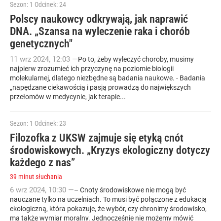
Sezon: 1
Odcinek: 24
Polscy naukowcy odkrywają, jak naprawić
DNA. „Szansa na wyleczenie raka i chorób
genetycznych"
11
wrz
2024
,
12:03
—
Po to, żeby wyleczyć choroby, musimy
najpierw zrozumieć ich przyczynę na poziomie biologii
molekularnej, dlatego niezbędne są badania naukowe. - Badania
„napędzane ciekawością i pasją prowadzą do największych
przełomów w medycynie, jak terapie...
Sezon: 1
Odcinek: 23
Filozofka z UKSW zajmuje się etyką cnót
środowiskowych. „Kryzys ekologiczny dotyczy
każdego z nas”
39 minut słuchania
6
wrz
2024
,
10:30
—
– Cnoty środowiskowe nie mogą być
nauczane tylko na uczelniach. To musi być połączone z edukacją
ekologiczną, która pokazuje, że wybór, czy chronimy środowisko,
ma także wymiar moralny. Jednocześnie nie możemy mówić