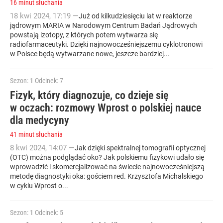
16 minut słuchania
18
kwi
2024
,
17:19
—
Już od kilkudziesięciu lat w reaktorze
jądrowym MARIA w Narodowym Centrum Badań Jądrowych
powstają izotopy, z których potem wytwarza się
radiofarmaceutyki. Dzięki najnowocześniejszemu cyklotronowi
w Polsce będą wytwarzane nowe, jeszcze bardziej...
Sezon: 1
Odcinek: 7
Fizyk, który diagnozuje, co dzieje się
w oczach: rozmowy Wprost o polskiej nauce
dla medycyny
41 minut słuchania
8
kwi
2024
,
14:07
—
Jak dzięki spektralnej tomografii optycznej
(OTC) można podglądać oko? Jak polskiemu fizykowi udało się
wprowadzić i skomercjalizować na świecie najnowocześniejszą
metodę diagnostyki oka: gościem red. Krzysztofa Michalskiego
w cyklu Wprost o...
Sezon: 1
Odcinek: 5