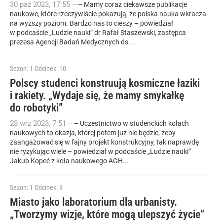
30
paź
2023
,
17:55
—
– Mamy coraz ciekawsze publikacje
naukowe, które rzeczywiście pokazują, że polska nauka wkracza
na wyższy poziom. Bardzo nas to cieszy – powiedział
w podcaście „Ludzie nauki” dr Rafał Staszewski, zastępca
prezesa Agencji Badań Medycznych ds....
Sezon: 1
Odcinek: 10
Polscy studenci konstruują kosmiczne łaziki
i rakiety. „Wydaje się, że mamy smykałkę
do robotyki”
28
wrz
2023
,
7:51
—
– Uczestnictwo w studenckich kołach
naukowych to okazja, której potem już nie będzie, żeby
zaangażować się w fajny projekt konstrukcyjny, tak naprawdę
nie ryzykując wiele – powiedział w podcaście „Ludzie nauki”
Jakub Kopeć z koła naukowego AGH...
Sezon: 1
Odcinek: 9
Miasto jako laboratorium dla urbanisty.
„Tworzymy wizje, które mogą ulepszyć życie”