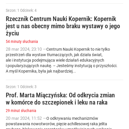
Sezon: 1
Odcinek: 4
Rzecznik Centrum Nauki Kopernik: Kopernik
jest u nas obecny mimo braku wystawy o jego
życiu
54 minuty słuchania
28
mar
2024
,
23:10
—
Centrum Nauki Kopernik to nie tylko
przestrzeń dla wystaw tłumaczących, jak działa świat,
ale i instytucja podejmująca wiele działań edukacyjnych
i popularyzujących naukę. – Jesteśmy instytucją o przyszłości.
A myśl Kopernika, była jak najbardziej...
Sezon: 1
Odcinek: 3
Prof. Marta Miączyńska: Od odkrycia zmian
w komórce do szczepionek i leku na raka
29 minut słuchania
20
mar
2024
,
11:52
—
O odkrywaniu mechanizmów
powstawania nowotworów, pięcie achillesowej raka jelita