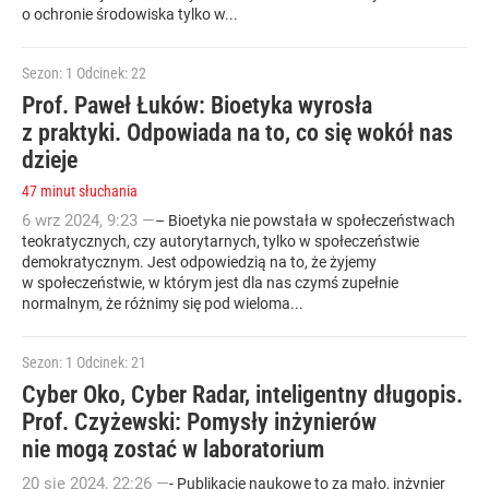
o ochronie środowiska tylko w...
Sezon: 1
Odcinek: 22
Prof. Paweł Łuków: Bioetyka wyrosła
z praktyki. Odpowiada na to, co się wokół nas
dzieje
47 minut słuchania
6
wrz
2024
,
9:23
—
– Bioetyka nie powstała w społeczeństwach
teokratycznych, czy autorytarnych, tylko w społeczeństwie
demokratycznym. Jest odpowiedzią na to, że żyjemy
w społeczeństwie, w którym jest dla nas czymś zupełnie
normalnym, że różnimy się pod wieloma...
Sezon: 1
Odcinek: 21
Cyber Oko, Cyber Radar, inteligentny długopis.
Prof. Czyżewski: Pomysły inżynierów
nie mogą zostać w laboratorium
20
sie
2024
,
22:26
—
- Publikacje naukowe to za mało, inżynier