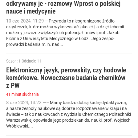
odkrywamy je - rozmowy Wprost o polskiej
nauce i medycynie
10
cze
2024
,
11:29
—
Przyroda to nieograniczone źródło
cząsteczek, które można wykorzystać jako leki, a dzięki chemii
możemy jeszcze zwiększyć ich potencjał - mówi prof. Jakub
Fichna z Uniwersytetu Medycznego w Łodzi. Jego zespół
prowadzi badania m.in. nad...
Sezon: 1
Odcinek: 11
Elektroniczny język, perowskity, czy hodowle
komórkowe. Nowoczesne badania chemików
z PW
41 minut słuchania
8
cze
2024
,
13:22
—
– Mamy bardzo dobrą kadrę dydaktyczną,
a nasze zespoły naukowe są dobrze rozpoznawane w kraju i na
świecie – tak o naukowcach z Wydziału Chemicznego Politechniki
Warszawskiej opowiada jego prodziekan ds. nauki, prof. Wojciech
Wróblewski....