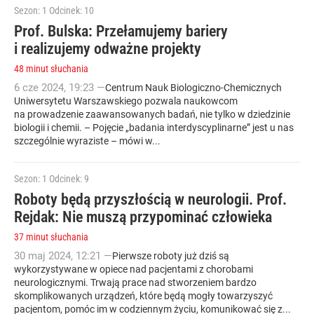
Sezon: 1
Odcinek: 10
Prof. Bulska: Przełamujemy bariery
i realizujemy odważne projekty
48 minut słuchania
6
cze
2024
,
19:23
—
Centrum Nauk Biologiczno-Chemicznych
Uniwersytetu Warszawskiego pozwala naukowcom
na prowadzenie zaawansowanych badań, nie tylko w dziedzinie
biologii i chemii. – Pojęcie „badania interdyscyplinarne” jest u nas
szczególnie wyraziste – mówi w...
Sezon: 1
Odcinek: 9
Roboty będą przyszłością w neurologii. Prof.
Rejdak: Nie muszą przypominać człowieka
37 minut słuchania
30
maj
2024
,
12:21
—
Pierwsze roboty już dziś są
wykorzystywane w opiece nad pacjentami z chorobami
neurologicznymi. Trwają prace nad stworzeniem bardzo
skomplikowanych urządzeń, które będą mogły towarzyszyć
pacjentom, pomóc im w codziennym życiu, komunikować się z...