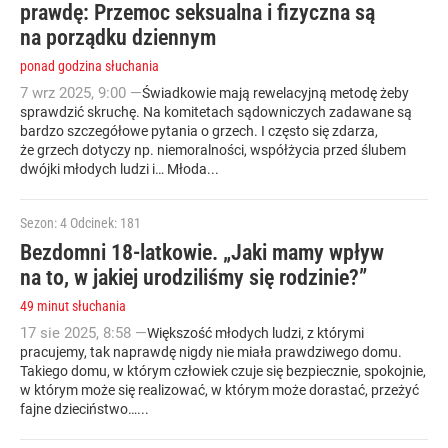
prawdę: Przemoc seksualna i fizyczna są
na porządku dziennym
ponad godzina słuchania
7
wrz
2025
,
9:00
—
Świadkowie mają rewelacyjną metodę żeby
sprawdzić skruchę. Na komitetach sądowniczych zadawane są
bardzo szczegółowe pytania o grzech. I często się zdarza,
że grzech dotyczy np. niemoralności, współżycia przed ślubem
dwójki młodych ludzi i… Młoda...
Sezon: 4
Odcinek: 181
Bezdomni 18-latkowie. „Jaki mamy wpływ
na to, w jakiej urodziliśmy się rodzinie?”
49 minut słuchania
17
sie
2025
,
8:58
—
Większość młodych ludzi, z którymi
pracujemy, tak naprawdę nigdy nie miała prawdziwego domu.
Takiego domu, w którym człowiek czuje się bezpiecznie, spokojnie,
w którym może się realizować, w którym może dorastać, przeżyć
fajne dzieciństwo…...