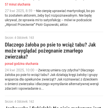
57 minut słuchania
27
kwi
2025
,
8:59
—
Nie cierpię uprawiać martyrologii, bo po
to zostałem aktorem, żeby być rozpoznawalnym. Nie będę
ukrywał, że sprawia mi to satysfakcję – mówi w podcaście
„Wprost Przeciwnie” Piotr Gąsowski, aktor.
Sezon: 4
Odcinek: 163
Dlaczego żałoba po psie to wciąż tabu? Jak
może wyglądać pożegnanie zmarłego
zwierzaka?
ponad godzina słuchania
24
kwi
2025
,
10:00
—
Zwierzę umiera czy zdycha? Dlaczego
żałoba po psie to wciąż tabu? Jak działają kręgi żałoby i grupy
wsparcia dla opiekunów zwierząt? Jak rozmawiać z dzieckiem
o śmierci zwierzaka i dlaczego wymyślanie alternatywnej wersji
zdarzeń i opowiadanie o...
Sezon: 4
Odcinek: 162