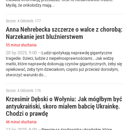
Myślę, że onkolodzy mają...
Sezon: 4
Odcinek: 177
Anna Nehrebecka szczerze o walce z chorobą:
Narzekanie jest bluźnierstwem
55 minut słuchania
20
lip
2025
,
9:00
—
Ludzi spotykają naprawdę gigantyczne
tragedie. Dzieci, ludzie z niepełnosprawnościami… Jak widzę
matki, które naprawdę dokonują czynów gigantycznych, żeby się
opiekować, żeby tym dzieciakom, często już przecież dorosłym,
stworzyć warunki do...
Sezon: 4
Odcinek: 176
Krzesimir Dębski o Wołyniu: Jak mógłbym być
antyukraiński, skoro miałem babcię Ukrainkę.
Chodzi o prawdę
46 minut słuchania
13
lip
2025
,
9:00
—
Pewnie są środowiska ukraińskie, które