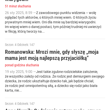
51 minut słuchania
26
sty
2025
,
8:59
—
Z zawodowego punktu widzenia – wolę
oglądać tych aktorów, o których mniej wiem. O których życiu
prywatnym mniej wiem. Oni dla mnie są bardziej wiarygodni.
Im więcej wiem o danej postaci, tym później trudniej mi uwierzyć
w fikcję, którą tworzy na...
Sezon: 4
Odcinek: 147
Romanowska: Mrozi mnie, gdy słyszę „moja
mama jest moją najlepszą przyjaciółką”
ponad godzina słuchania
19
sty
2025
,
9:00
—
Jest takie zgubne rodzicielskie założenie,
że wszystko zależy od rodzica. Że rodzic jest demiurgiem swojego
dziecka, że rodzic ukształtuje dziecko tak, jak będzie chciał,
że rodzic jest omnipotentną siłą, a dziecko się rodzi jako biała
karta, nie...
Sezon: 4
Odcinek: 147