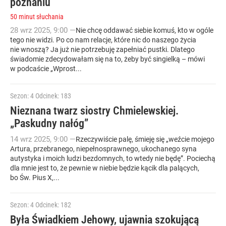
poznaniu
50 minut słuchania
28
wrz
2025
,
9:00
—
Nie chcę oddawać siebie komuś, kto w ogóle
tego nie widzi. Po co nam relacje, które nic do naszego życia
nie wnoszą? Ja już nie potrzebuję zapełniać pustki. Dlatego
świadomie zdecydowałam się na to, żeby być singielką – mówi
w podcaście „Wprost...
Sezon: 4
Odcinek: 183
Nieznana twarz siostry Chmielewskiej.
„Paskudny nałóg”
14
wrz
2025
,
9:00
—
Rzeczywiście palę, śmieję się „weźcie mojego
Artura, przebranego, niepełnosprawnego, ukochanego syna
autystyka i moich ludzi bezdomnych, to wtedy nie będę”. Pociechą
dla mnie jest to, że pewnie w niebie będzie kącik dla palących,
bo Św. Pius X,...
Sezon: 4
Odcinek: 182
Była Świadkiem Jehowy, ujawnia szokującą