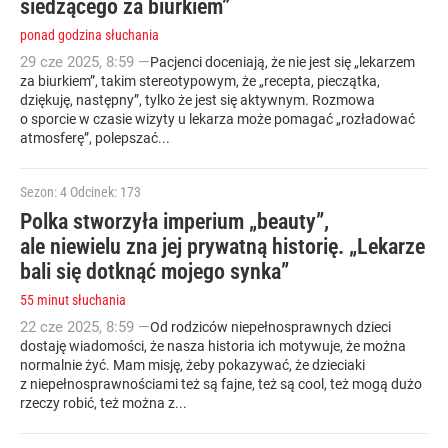
siedzącego za biurkiem”
ponad godzina słuchania
29
cze
2025
,
8:59
—
Pacjenci doceniają, że nie jest się „lekarzem
za biurkiem”, takim stereotypowym, że „recepta, pieczątka,
dziękuję, następny”, tylko że jest się aktywnym. Rozmowa
o sporcie w czasie wizyty u lekarza może pomagać „rozładować
atmosferę”, polepszać...
Sezon: 4
Odcinek: 173
Polka stworzyła imperium „beauty”,
ale niewielu zna jej prywatną historię. „Lekarze
bali się dotknąć mojego synka”
55 minut słuchania
22
cze
2025
,
8:59
—
Od rodziców niepełnosprawnych dzieci
dostaję wiadomości, że nasza historia ich motywuje, że można
normalnie żyć. Mam misję, żeby pokazywać, że dzieciaki
z niepełnosprawnościami też są fajne, też są cool, też mogą dużo
rzeczy robić, też można z...