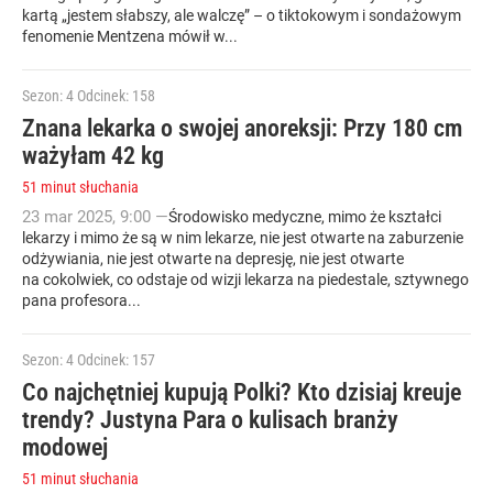
kartą „jestem słabszy, ale walczę” – o tiktokowym i sondażowym
fenomenie Mentzena mówił w...
Sezon: 4
Odcinek: 158
Znana lekarka o swojej anoreksji: Przy 180 cm
ważyłam 42 kg
51 minut słuchania
23
mar
2025
,
9:00
—
Środowisko medyczne, mimo że kształci
lekarzy i mimo że są w nim lekarze, nie jest otwarte na zaburzenie
odżywiania, nie jest otwarte na depresję, nie jest otwarte
na cokolwiek, co odstaje od wizji lekarza na piedestale, sztywnego
pana profesora...
Sezon: 4
Odcinek: 157
Co najchętniej kupują Polki? Kto dzisiaj kreuje
trendy? Justyna Para o kulisach branży
modowej
51 minut słuchania