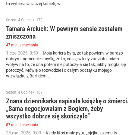
to wybierasz raczej kobietę w...
Sezon: 4
Odcinek: 170
Tamara Arciuch: W pewnym sensie zostałam
zniszczona
47 minut słuchania
1
cze
2025
,
8:59
—
Moja kariera była, że tak powiem, w bardzo
dobrym momencie i myślę, że to, co się wtedy zadziało, miało
wpływ na to, że ona potem nie potoczyła się tak, jakby mogła się
potoczyć. Mówię o rozwodzie i o całym początku mojego
w związku z Bartkiem...
Sezon: 4
Odcinek: 169
Znana dziennikarka napisała książkę o śmierci.
„Sama negocjowałam z Bogiem, żeby
wszystko dobrze się skończyło”
57 minut słuchania
25
maj
2025
,
9:00
—
Kiedy ktoś mnie pyta, „ojejku, czemu ty