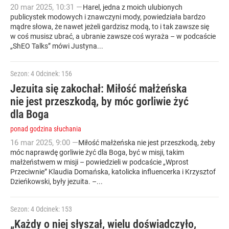
20
mar
2025
,
10:31
—
Harel, jedna z moich ulubionych
publicystek modowych i znawczyni mody, powiedziała bardzo
mądre słowa, że nawet jeżeli gardzisz modą, to i tak zawsze się
w coś musisz ubrać, a ubranie zawsze coś wyraża – w podcaście
„ShEO Talks” mówi Justyna...
Sezon: 4
Odcinek: 156
Jezuita się zakochał: Miłość małżeńska
nie jest przeszkodą, by móc gorliwie żyć
dla Boga
ponad godzina słuchania
16
mar
2025
,
9:00
—
Miłość małżeńska nie jest przeszkodą, żeby
móc naprawdę gorliwie żyć dla Boga, być w misji, takim
małżeństwem w misji – powiedzieli w podcaście „Wprost
Przeciwnie” Klaudia Domańska, katolicka influencerka i Krzysztof
Dzieńkowski, były jezuita. –...
Sezon: 4
Odcinek: 153
„Każdy o niej słyszał, wielu doświadczyło,