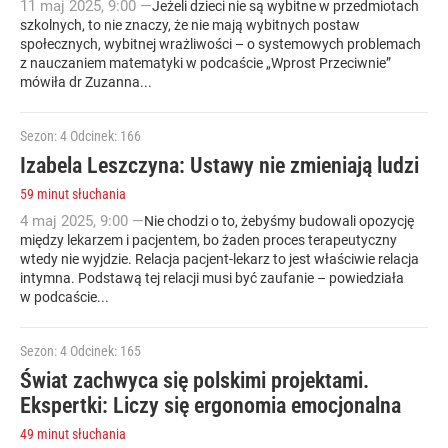
11
maj
2025
,
9:00
—
Jeżeli dzieci nie są wybitne w przedmiotach
szkolnych, to nie znaczy, że nie mają wybitnych postaw
społecznych, wybitnej wrażliwości – o systemowych problemach
z nauczaniem matematyki w podcaście „Wprost Przeciwnie”
mówiła dr Zuzanna...
Sezon: 4
Odcinek: 166
Izabela Leszczyna: Ustawy nie zmieniają ludzi
59 minut słuchania
4
maj
2025
,
9:00
—
Nie chodzi o to, żebyśmy budowali opozycję
między lekarzem i pacjentem, bo żaden proces terapeutyczny
wtedy nie wyjdzie. Relacja pacjent-lekarz to jest właściwie relacja
intymna. Podstawą tej relacji musi być zaufanie – powiedziała
w podcaście...
Sezon: 4
Odcinek: 165
Świat zachwyca się polskimi projektami.
Ekspertki: Liczy się ergonomia emocjonalna
49 minut słuchania