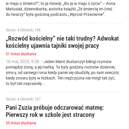
w maju o śmierci?”, to ja mówię: „Bo ja w maju o życiu” – Anna
Matusiak, dziennikarka, autorka książki „Ze śmiercią im (nie)
do twarzy” była gościnią podcastu „Wprost Przeciwnie”.
Sezon: 4
Odcinek: 168
„Rozwód kościelny” nie taki trudny? Adwokat
kościelny ujawnia tajniki swojej pracy
51 minut słuchania
18
maj
2025
,
9:00
—
Jeden klient dostarczył bilingi rozmów
pomiędzy żoną, a jej matką. To były godziny rozmów dziennie,
sms-y, od samego rana kiedy panie się obudziły, po sam wieczór,
kiedy znowu były w łóżkach. Ten mężczyzna nie mógł tak żyć,
to był tak naprawdę...
Sezon: 4
Odcinek: 167
Pani Zuzia próbuje odczarować matmę:
Pierwszy rok w szkole jest stracony
55 minut słuchania