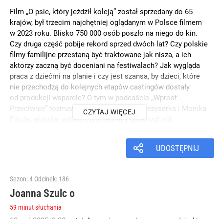
Film „O psie, który jeździł koleją” został sprzedany do 65
krajów, był trzecim najchętniej oglądanym w Polsce filmem
w 2023 roku. Blisko 750 000 osób poszło na niego do kin.
Czy druga część pobije rekord sprzed dwóch lat? Czy polskie
filmy familijne przestaną być traktowane jak nisza, a ich
aktorzy zaczną być doceniani na festiwalach? Jak wygląda
praca z dziećmi na planie i czy jest szansa, by dzieci, które
nie przechodzą do kolejnych etapów castingów dostały
od produkcji wsparcie? O tym w podcaście „Wprost
Przeciwnie” rozmawiały Magdalena Nieć, reżyserka i Monika
CZYTAJ WIĘCEJ
Pikuła, aktorka, odtwórczyni jednej z głównych ról.
Czytaj także
UDOSTĘPNIJ
Historia psa, którą pokochali widzowie. Czy druga część
kinowego hitu znów podbije świat?
Sezon: 4
Odcinek: 186
Joanna Szulc o
59 minut słuchania