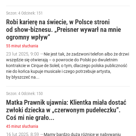
Sezon: 4
Odcinek: 151
Robi karierę na świecie, w Polsce stroni
od show-biznesu. „Preisner wywarł na mnie
ogromny wpływ”
55 minut słuchania
23
lut
2025
,
9:00
—
Nie jest tak, że zadzwoni telefon albo że drzwi
wszędzie się otwierają – o powrocie do Polski po dwuletnim
kontrakcie w Cirque de Soleil, o tym, dlaczego polska publiczność
nie do końca kupuje musicale i czego potrzebuje artysta,
by błyszczeć na...
Sezon: 4
Odcinek: 150
Matka Prawnik ujawnia: Klientka miała dostać
zwłoki dziecka w „czerwonym pudełeczku”.
Coś mi nie grało...
45 minut słuchania
16
lut
2025
,
8:59
—
Mamy bardzo dużą różnicę w nabywaniu