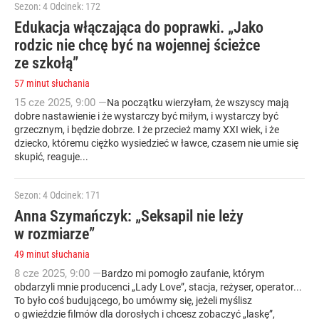
Sezon: 4
Odcinek: 172
Edukacja włączająca do poprawki. „Jako
rodzic nie chcę być na wojennej ścieżce
ze szkołą”
57 minut słuchania
15
cze
2025
,
9:00
—
Na początku wierzyłam, że wszyscy mają
dobre nastawienie i że wystarczy być miłym, i wystarczy być
grzecznym, i będzie dobrze. I że przecież mamy XXI wiek, i że
dziecko, któremu ciężko wysiedzieć w ławce, czasem nie umie się
skupić, reaguje...
Sezon: 4
Odcinek: 171
Anna Szymańczyk: „Seksapil nie leży
w rozmiarze”
49 minut słuchania
8
cze
2025
,
9:00
—
Bardzo mi pomogło zaufanie, którym
obdarzyli mnie producenci „Lady Love”, stacja, reżyser, operator...
To było coś budującego, bo umówmy się, jeżeli myślisz
o gwieździe filmów dla dorosłych i chcesz zobaczyć „laskę”,