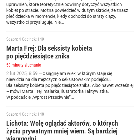
uprawnień, które teoretycznie powinny dotyczyć wszystkich
kobiet po stracie. Można powiedzieć w dużym skrócie, że znasz
płeć dziecka w momencie, kiedy dochodzi do straty ciąży,
wszystko ci przysługuje. Nie...
Sezon: 4
Odcinek: 149
Marta Frej: Dla seksisty kobieta
po pięćdziesiątce znika
53 minuty słuchania
2
lut
2025
,
8:59
—
Osiągnęłam wiek, w którym staję się
niewidzialna dla mężczyzn o seksistowskim podejściu.
Dla seksisty kobieta po pięćdziesiątce znika. Albo nawet wcześniej
– mówi Marta Frej, malarka, ilustratorka i aktywistka.
W podcaście „Wprost Przeciwnie”...
Sezon: 4
Odcinek: 148
Lichota: Wolę oglądać aktorów, o których
życiu prywatnym mniej wiem. Są bardziej
wiarygodni