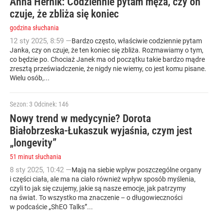
Anna Hernik: Codziennie pytam męża, czy on
czuje, że zbliża się koniec
godzina słuchania
12
sty
2025
,
8:59
—
Bardzo często, właściwie codziennie pytam
Janka, czy on czuje, że ten koniec się zbliża. Rozmawiamy o tym,
co będzie po. Chociaż Janek ma od początku takie bardzo mądre
zresztą przeświadczenie, że nigdy nie wiemy, co jest komu pisane.
Wielu osób,...
Sezon: 3
Odcinek: 146
Nowy trend w medycynie? Dorota
Białobrzeska-Łukaszuk wyjaśnia, czym jest
„longevity”
51 minut słuchania
8
sty
2025
,
10:42
—
Mają na siebie wpływ poszczególne organy
i części ciała, ale ma na ciało również wpływ sposób myślenia,
czyli to jak się czujemy, jakie są nasze emocje, jak patrzymy
na świat. To wszystko ma znaczenie – o długowieczności
w podcaście „ShEO Talks”...