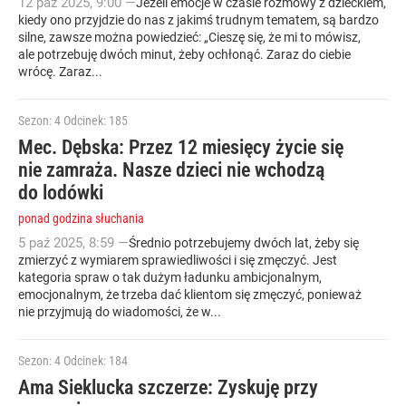
12
paź
2025
,
9:00
—
Jeżeli emocje w czasie rozmowy z dzieckiem,
kiedy ono przyjdzie do nas z jakimś trudnym tematem, są bardzo
silne, zawsze można powiedzieć: „Cieszę się, że mi to mówisz,
ale potrzebuję dwóch minut, żeby ochłonąć. Zaraz do ciebie
wrócę. Zaraz...
Sezon: 4
Odcinek: 185
Mec. Dębska: Przez 12 miesięcy życie się
nie zamraża. Nasze dzieci nie wchodzą
do lodówki
ponad godzina słuchania
5
paź
2025
,
8:59
—
Średnio potrzebujemy dwóch lat, żeby się
zmierzyć z wymiarem sprawiedliwości i się zmęczyć. Jest
kategoria spraw o tak dużym ładunku ambicjonalnym,
emocjonalnym, że trzeba dać klientom się zmęczyć, ponieważ
nie przyjmują do wiadomości, że w...
Sezon: 4
Odcinek: 184
Ama Sieklucka szczerze: Zyskuję przy