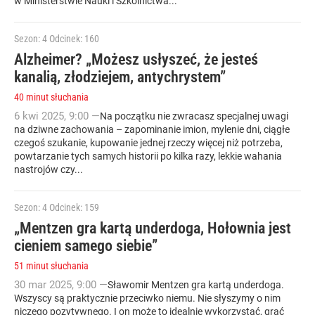
w Ministerstwie Nauki i Szkolnictwa...
Sezon: 4
Odcinek: 160
Alzheimer? „Możesz usłyszeć, że jesteś
kanalią, złodziejem, antychrystem”
40 minut słuchania
6
kwi
2025
,
9:00
—
Na początku nie zwracasz specjalnej uwagi
na dziwne zachowania – zapominanie imion, mylenie dni, ciągłe
czegoś szukanie, kupowanie jednej rzeczy więcej niż potrzeba,
powtarzanie tych samych historii po kilka razy, lekkie wahania
nastrojów czy...
Sezon: 4
Odcinek: 159
„Mentzen gra kartą underdoga, Hołownia jest
cieniem samego siebie”
51 minut słuchania
30
mar
2025
,
9:00
—
Sławomir Mentzen gra kartą underdoga.
Wszyscy są praktycznie przeciwko niemu. Nie słyszymy o nim
niczego pozytywnego. I on może to idealnie wykorzystać, grać