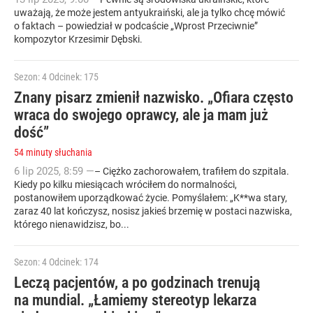
uważają, że może jestem antyukraiński, ale ja tylko chcę mówić
o faktach – powiedział w podcaście „Wprost Przeciwnie”
kompozytor Krzesimir Dębski.
Sezon: 4
Odcinek: 175
Znany pisarz zmienił nazwisko. „Ofiara często
wraca do swojego oprawcy, ale ja mam już
dość”
54 minuty słuchania
6
lip
2025
,
8:59
—
– Ciężko zachorowałem, trafiłem do szpitala.
Kiedy po kilku miesiącach wróciłem do normalności,
postanowiłem uporządkować życie. Pomyślałem: „K**wa stary,
zaraz 40 lat kończysz, nosisz jakieś brzemię w postaci nazwiska,
którego nienawidzisz, bo...
Sezon: 4
Odcinek: 174
Leczą pacjentów, a po godzinach trenują
na mundial. „Łamiemy stereotyp lekarza