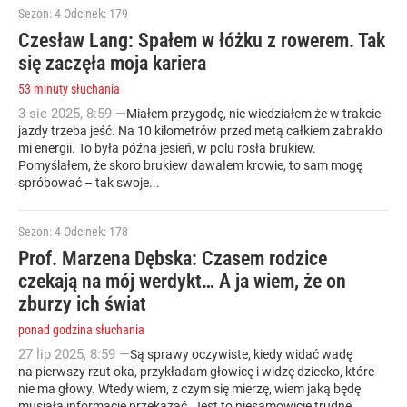
Sezon: 4
Odcinek: 179
Czesław Lang: Spałem w łóżku z rowerem. Tak
się zaczęła moja kariera
53 minuty słuchania
3
sie
2025
,
8:59
—
Miałem przygodę, nie wiedziałem że w trakcie
jazdy trzeba jeść. Na 10 kilometrów przed metą całkiem zabrakło
mi energii. To była późna jesień, w polu rosła brukiew.
Pomyślałem, że skoro brukiew dawałem krowie, to sam mogę
spróbować – tak swoje...
Sezon: 4
Odcinek: 178
Prof. Marzena Dębska: Czasem rodzice
czekają na mój werdykt… A ja wiem, że on
zburzy ich świat
ponad godzina słuchania
27
lip
2025
,
8:59
—
Są sprawy oczywiste, kiedy widać wadę
na pierwszy rzut oka, przykładam głowicę i widzę dziecko, które
nie ma głowy. Wtedy wiem, z czym się mierzę, wiem jaką będę
musiała informację przekazać. Jest to niesamowicie trudne.