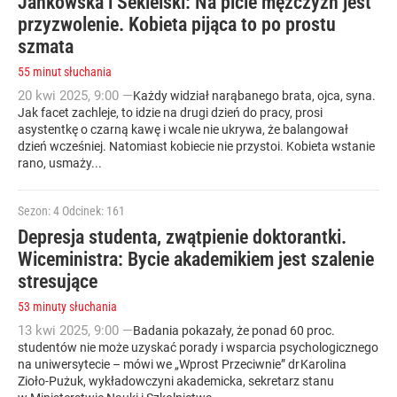
Jankowska i Sekielski: Na picie mężczyzn jest
przyzwolenie. Kobieta pijąca to po prostu
szmata
55 minut słuchania
20
kwi
2025
,
9:00
—
Każdy widział narąbanego brata, ojca, syna.
Jak facet zachleje, to idzie na drugi dzień do pracy, prosi
asystentkę o czarną kawę i wcale nie ukrywa, że balangował
dzień wcześniej. Natomiast kobiecie nie przystoi. Kobieta wstanie
rano, usmaży...
Sezon: 4
Odcinek: 161
Depresja studenta, zwątpienie doktorantki.
Wiceministra: Bycie akademikiem jest szalenie
stresujące
53 minuty słuchania
13
kwi
2025
,
9:00
—
Badania pokazały, że ponad 60 proc.
studentów nie może uzyskać porady i wsparcia psychologicznego
na uniwersytecie – mówi we „Wprost Przeciwnie” dr Karolina
Zioło-Pużuk, wykładowczyni akademicka, sekretarz stanu