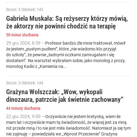
Sezon: 3
Odcinek: 145
Gabriela Muskała: Są reżyserzy którzy mówią,
że aktorzy nie powinni chodzić na terapię
50 minut słuchania
29
gru
2024
,
8:59
—
Profesor bardzo źle mnie traktował, mówił
że jestem „pustym pudłem”, które „nie wiadomo kto przyjął
do szkoły”, że pewnie „ładnymi oczkami zamrugałam i się
dostałam”. Na warsztat wybrałam sobie, jako monolog z prozy,
monolog Kaśki z „Kamienia na...
Sezon: 3
Odcinek: 144
Grażyna Wolszczak: „Wow, wykopali
dinozaura, patrzcie jak świetnie zachowany”
44 minuty słuchania
22
gru
2024
,
9:00
—
Oczywiście nie jestem kretynką, wiem ile
mam lat i oczywiście mam tę świadomość, że więcej jest za mną
niż przede mną i to nie jest miła świadomość. Natomiast ja się tym
nie zajmuję – powiedziała we „Wprost Przeciwnie” Grażyna