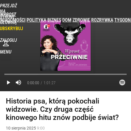
PRZEJDŹ
NA
WPROST
STRONĘ
WIADOMOŚCI
POLITYKA
BIZNES
DOM
ZDROWIE
ROZRYWKA
TYGODN
GŁÓWNĄ
UBSKRYBUJ
ZALOGUJ
MENU
POPULARNE
PROGRAMY
0:00:00
1:01:27
Historia psa, którą pokochali
widzowie. Czy druga część
kinowego hitu znów podbije świat?
10
sierpnia
2025
9:00