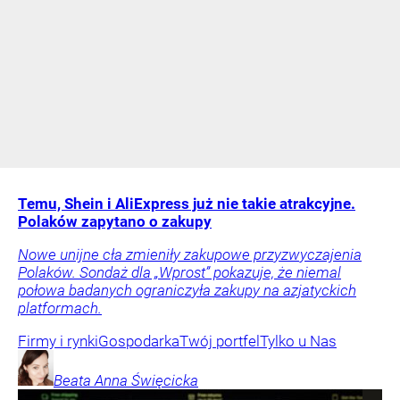
Temu, Shein i AliExpress już nie takie atrakcyjne.
Polaków zapytano o zakupy
Nowe unijne cła zmieniły zakupowe przyzwyczajenia
Polaków. Sondaż dla „Wprost” pokazuje, że niemal
połowa badanych ograniczyła zakupy na azjatyckich
platformach.
Firmy i rynki
Gospodarka
Twój portfel
Tylko u Nas
Beata Anna
Święcicka