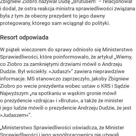
Zbigniew Ziobro nazywał Dudę „Brutusem” – relacjonował
i dodał, że ostra reakcja ministra sprawiedliwości związana
była z tym że obecny prezydent to jego dawny
protegowany, którego sam wciągnął do polityki.
Resort odpowiada
W piątek wieczorem do sprawy odniosło się Ministerstwo
Sprawiedliwości, które poinformowało, że artykuł „Wiemy,
co Ziobro za zamkniętymi drzwiami mówił o Andrzeju
Dudzie. Był wściekły. »Judasz!«” zawiera nieprawdziwe
informacje. MS stanowczo zaprzeczyło, jakoby Zbigniew
Ziobro po wecie prezydenta wobec ustaw o KRS i Sądzie
Najwyższym „na spotkaniu w wąskim gronie mówił
o prezydencie »zdrajca« i »Brutus«, a także że minister
i jego ludzie mówili o prezydencie Andrzeju Dudzie, że jest
»Judaszem«”.
„Ministerstwo Sprawiedliwości oświadcza, że Minister
Sprawiedliwości i jego współpracownicy nie używali