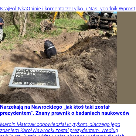
Kraj
Polityka
Opinie i komentarze
Tylko u Nas
Tygodnik Wprost
Narzekają na Nawrockiego „jak ktoś taki został
prezydentem”. Znany prawnik o badaniach naukowców
Marcin Matczak odpowiedział krytykom, dlaczego jego
zdaniem Karol Nawrocki został prezydentem. Według