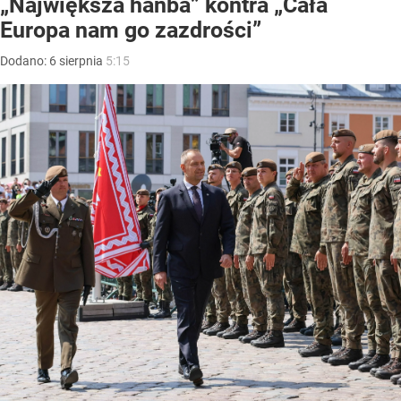
„Największa hańba” kontra „Cała
Europa nam go zazdrości”
Dodano:
6
sierpnia
5:15