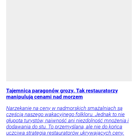
Tajemnica paragonów grozy. Tak restauratorzy
manipulują cenami nad morzem
Narzekanie na ceny w nadmorskich smażalniach są
częścią naszego wakacyjnego folkloru. Jednak to nie
głupota turystów, naiwność ani niezdolność mnożenia i
dodawania do stu. To przemyślana, ale nie do końca
uczciwa strategia restauratorów ukrywających ceny.