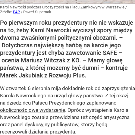
Karol Nawrocki podczas uroczystości na Placu Zamkowym w Warszawie
/
Źródło:
PAP
/
Paweł Supernak
Po pierwszym roku prezydentury nic nie wskazuje
na to, żeby Karol Nawrocki wyciszył spory między
dwoma zwaśnionymi politycznymi obozami. –
Dotychczas największą hańbą na karcie jego
prezydentury jest chyba zawetowanie SAFE –
ocenia Mariusz Witczak z KO. – Mamy głowę
państwa, z której możemy być dumni – kontruje
Marek Jakubiak z Rozwoju Plus.
W czwartek 6 sierpnia mija dokładnie rok od zaprzysiężenia
Karola Nawrockiego na urząd głowy państwa. Z tej okazji
na dziedzińcu Pałacu Prezydenckiego zaplanowano
okolicznościowe wydarzenie
. Oprócz wystąpienia Karola
Nawrockiego została przewidziana też część artystyczna
oraz panel dyskusyjny publicystów, którzy będą
recenzowali działania prezydenta.