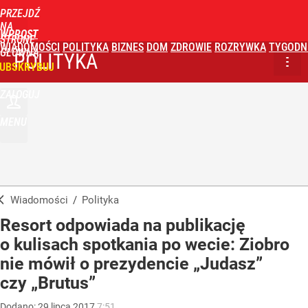
PRZEJDŹ
NA
WPROST
STRONĘ
WIADOMOŚCI
POLITYKA
BIZNES
DOM
ZDROWIE
ROZRYWKA
TYGODN
GŁÓWNĄ
POLITYKA
UBSKRYBUJ
ZALOGUJ
MENU
Wiadomości
/
Polityka
Resort odpowiada na publikację
o kulisach spotkania po wecie: Ziobro
nie mówił o prezydencie „Judasz”
czy „Brutus”
Dodano:
29
lipca
2017
7:51