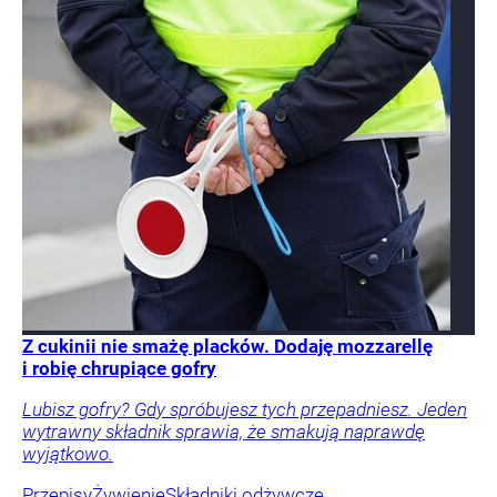
Z cukinii nie smażę placków. Dodaję mozzarellę
i robię chrupiące gofry
Lubisz gofry? Gdy spróbujesz tych przepadniesz. Jeden
wytrawny składnik sprawia, że smakują naprawdę
wyjątkowo.
Przepisy
Żywienie
Składniki odżywcze