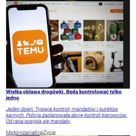
Wielka obława drogówki. Będą kontrolować tylko
jedno
Jeden dzień. Tysiące kontroli, mandatów i punktów
karnych. Policja zaplanowała akcję kontroli kierowców.
Od rana posypią się mandaty.
Motoryzacja
Kraj
Życie