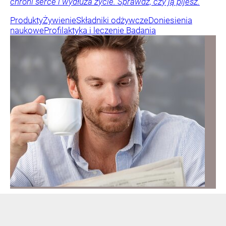
chroni serce i wydłuża życie. Sprawdź, czy ją pijesz.
Produkty
Żywienie
Składniki odżywcze
Doniesienia
naukowe
Profilaktyka i leczenie
Badania