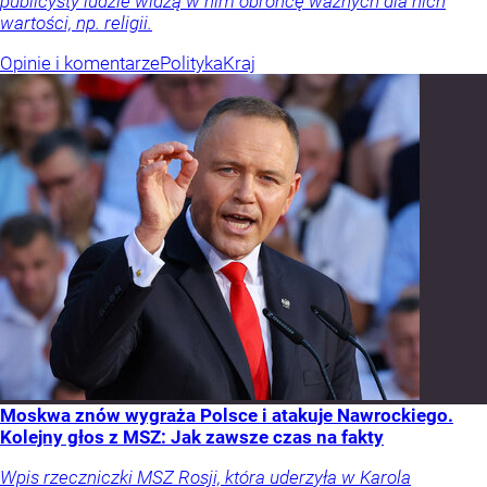
publicysty ludzie widzą w nim obrońcę ważnych dla nich
wartości, np. religii.
Opinie i komentarze
Polityka
Kraj
Moskwa znów wygraża Polsce i atakuje Nawrockiego.
Kolejny głos z MSZ: Jak zawsze czas na fakty
Wpis rzeczniczki MSZ Rosji, która uderzyła w Karola