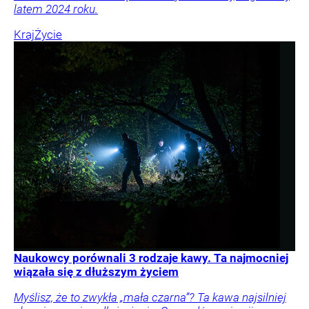
latem 2024 roku.
Kraj
Życie
Naukowcy porównali 3 rodzaje kawy. Ta najmocniej
wiązała się z dłuższym życiem
Myślisz, że to zwykła „mała czarna”? Ta kawa najsilniej