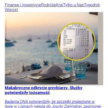
Finanse i inwestycje
Podróże
Kraj
Tylko u Nas
Tygodnik
Wprost
Makabryczne odkrycie grzybiarzy. Służby
potwierdziły tożsamość
Badania DNA potwierdziły, że szczątki znalezione w
lesie w Lisinach należą do Jowity Zielińskiej, zaginionej