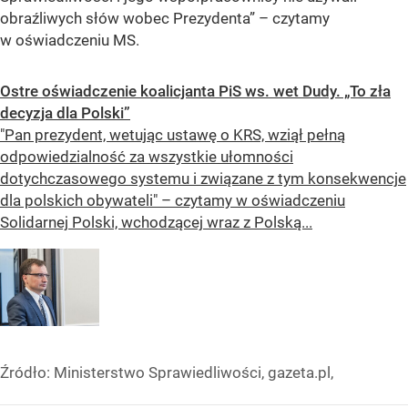
obraźliwych słów wobec Prezydenta” – czytamy
w oświadczeniu MS.
Ostre oświadczenie koalicjanta PiS ws. wet Dudy. „To zła
decyzja dla Polski”
"Pan prezydent, wetując ustawę o KRS, wziął pełną
odpowiedzialność za wszystkie ułomności
dotychczasowego systemu i związane z tym konsekwencje
dla polskich obywateli" – czytamy w oświadczeniu
Solidarnej Polski, wchodzącej wraz z Polską...
Źródło:
Ministerstwo Sprawiedliwości, gazeta.pl,