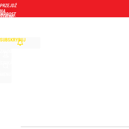
PRZEJDŹ
Udostępnij
5
Skomentuj
NA
WPROST
STRONĘ
GŁÓWNĄ
WIADOMOŚCI
POLITYKA
BIZNES
DOM
ZDROWIE
ROZRYWKA
TYGOD
Nawrocki ma szansę na drugą kadencję? Tak ocenil
SUBSKRYBUJ
10
ZALOGUJ
Farmacja: wzrost pod presją. co czeka branżę do 
SZUKAJ
MENU
dodaj
Zmiana przed wyborami w Krakowie. Kandydatka T
1