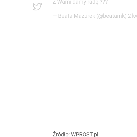
Z Wami damy radę ???
— Beata Mazurek (@beatamk)
2 k
Źródło:
WPROST.pl