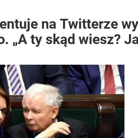
ntuje na Twitterze w
. „A ty skąd wiesz? J
ntra „Cała Europa nam go zazdrości”
ter ujawnił powód