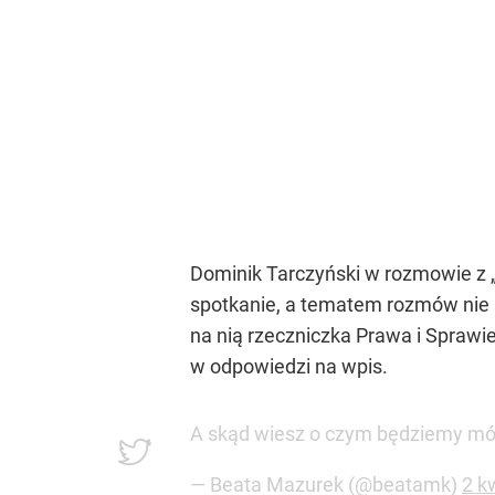
Dominik Tarczyński w rozmowie z „
spotkanie, a tematem rozmów nie 
na nią rzeczniczka Prawa i Spraw
w odpowiedzi na wpis.
A skąd wiesz o czym będziemy m
— Beata Mazurek (@beatamk)
2 k