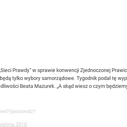
Sieci Prawdy” w sprawie konwencji Zjednoczonej Prawicy
będą tylko wybory samorządowe. Tygodnik podał tę wyp
iedliwości Beata Mazurek. „A skąd wiesz o czym będzie
ówić?jasnowidz?
wietnia 2018