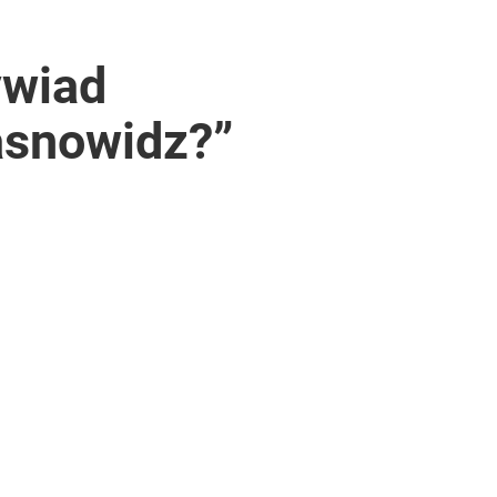
ywiad
asnowidz?”