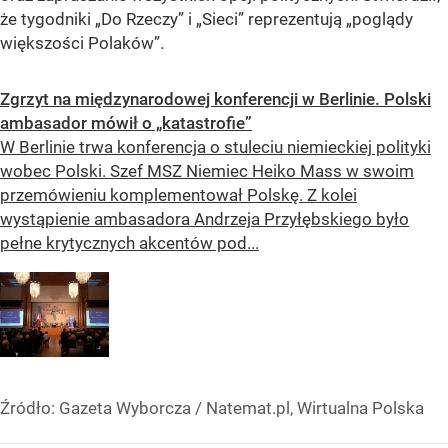
że tygodniki „Do Rzeczy” i „Sieci” reprezentują „poglądy
większości Polaków”.
Zgrzyt na międzynarodowej konferencji w Berlinie. Polski
ambasador mówił o „katastrofie”
W Berlinie trwa konferencja o stuleciu niemieckiej polityki
wobec Polski. Szef MSZ Niemiec Heiko Mass w swoim
przemówieniu komplementował Polskę. Z kolei
wystąpienie ambasadora Andrzeja Przyłębskiego było
pełne krytycznych akcentów pod...
Źródło:
Gazeta Wyborcza
/
Natemat.pl, Wirtualna Polska