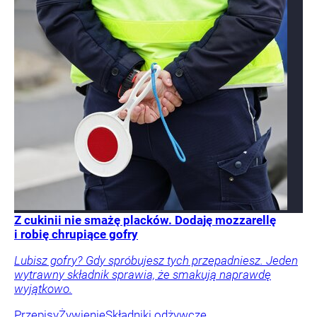
Z cukinii nie smażę placków. Dodaję mozzarellę
i robię chrupiące gofry
Lubisz gofry? Gdy spróbujesz tych przepadniesz. Jeden
wytrawny składnik sprawia, że smakują naprawdę
wyjątkowo.
Przepisy
Żywienie
Składniki odżywcze