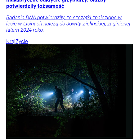
potwierdziły tożsamość
Badania DNA potwierdziły, że szczątki znalezione w
lesie w Lisinach należą do Jowity Zielińskiej, zaginionej
latem 2024 roku.
Kraj
Życie