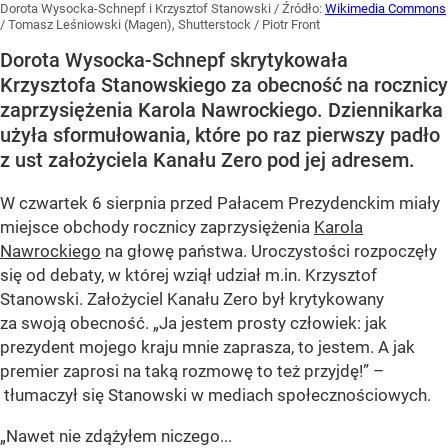
Dorota Wysocka-Schnepf i Krzysztof Stanowski
/ Źródło:
Wikimedia Commons
/
Tomasz Leśniowski (Magen), Shutterstock / Piotr Front
Dorota Wysocka-Schnepf skrytykowała
Krzysztofa Stanowskiego za obecność na rocznicy
zaprzysiężenia Karola Nawrockiego. Dziennikarka
użyła sformułowania, które po raz pierwszy padło
z ust założyciela Kanału Zero pod jej adresem.
W czwartek 6 sierpnia przed Pałacem Prezydenckim miały
miejsce obchody rocznicy zaprzysiężenia
Karola
Nawrockiego
na głowę państwa. Uroczystości rozpoczęły
się od debaty, w której wziął udział m.in. Krzysztof
Stanowski. Założyciel Kanału Zero był krytykowany
za swoją obecność. „Ja jestem prosty człowiek: jak
prezydent mojego kraju mnie zaprasza, to jestem. A jak
premier zaprosi na taką rozmowę to też przyjdę!” –
tłumaczył się Stanowski w mediach społecznościowych.
„Nawet nie zdążyłem niczego...