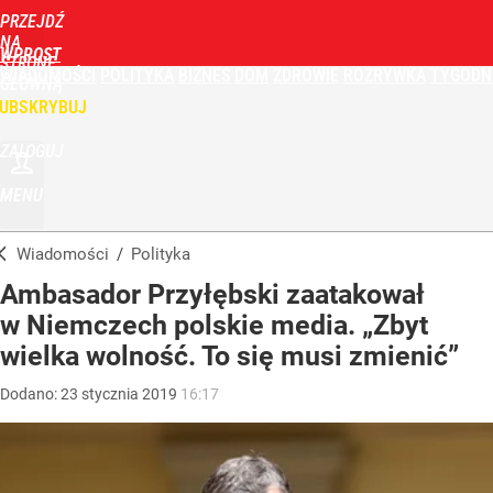
PRZEJDŹ
NA
WPROST
STRONĘ
WIADOMOŚCI
POLITYKA
BIZNES
DOM
ZDROWIE
ROZRYWKA
TYGODN
GŁÓWNĄ
UBSKRYBUJ
ZALOGUJ
MENU
Wiadomości
/
Polityka
Ambasador Przyłębski zaatakował
w Niemczech polskie media. „Zbyt
wielka wolność. To się musi zmienić”
Dodano:
23
stycznia
2019
16:17