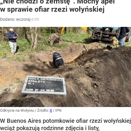
„Nie chodzi o zemstę”. Mocny apel
w sprawie ofiar rzezi wołyńskiej
Dodano:
wczoraj
6:09
Odkrycie na Wołyniu
/ Źródło:
X
/
IPN
W Buenos Aires potomkowie ofiar rzezi wołyńskiej
wciąż pokazują rodzinne zdjęcia i listy,