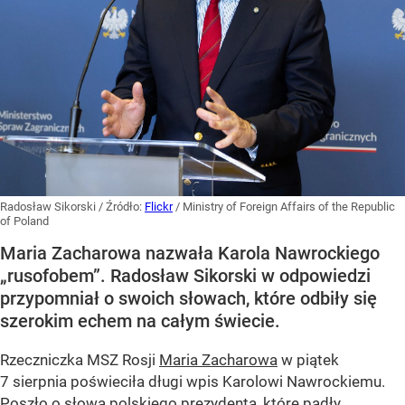
Radosław Sikorski
/ Źródło:
Flickr
/
Ministry of Foreign Affairs of the Republic
of Poland
Maria Zacharowa nazwała Karola Nawrockiego
„rusofobem”. Radosław Sikorski w odpowiedzi
przypomniał o swoich słowach, które odbiły się
szerokim echem na całym świecie.
Rzeczniczka MSZ Rosji
Maria Zacharowa
w piątek
7 sierpnia poświeciła długi wpis Karolowi Nawrockiemu.
Poszło o słowa polskiego prezydenta, które padły