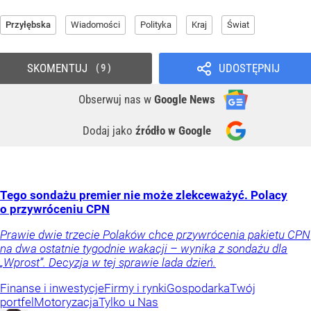
Przyłębska
Wiadomości
Polityka
Kraj
Świat
SKOMENTUJ
UDOSTĘPNIJ
9
Obserwuj nas
w
Google News
Dodaj jako
źródło w Google
Tego sondażu premier nie może zlekceważyć. Polacy
o przywróceniu CPN
Prawie dwie trzecie Polaków chce przywrócenia pakietu CPN
na dwa ostatnie tygodnie wakacji – wynika z sondażu dla
„Wprost”. Decyzja w tej sprawie lada dzień.
Finanse i inwestycje
Firmy i rynki
Gospodarka
Twój
portfel
Motoryzacja
Tylko u Nas