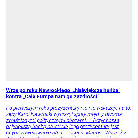
Wrze po roku Nawrockiego. „Największa hańba”
kontra „Cała Europa nam go zazdrości”
Po pierwszym roku prezydentury nic nie wskazuje na to,
żeby Karol Nawrocki wyciszył spory między dwoma
zwaśnionymi politycznymi obozami. – Dotychczas
największą hańbą na karcie jego prezydentury jest
chyba zawetowanie SAFE – ocenia Mariusz Witczak z