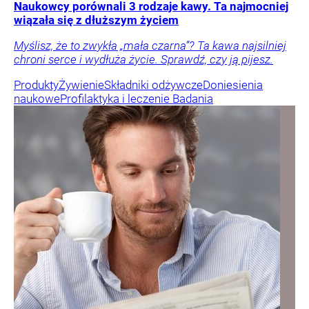
Naukowcy porównali 3 rodzaje kawy. Ta najmocniej
wiązała się z dłuższym życiem
Myślisz, że to zwykła „mała czarna”? Ta kawa najsilniej
chroni serce i wydłuża życie. Sprawdź, czy ją pijesz.
Produkty
Żywienie
Składniki odżywcze
Doniesienia
naukowe
Profilaktyka i leczenie
Badania