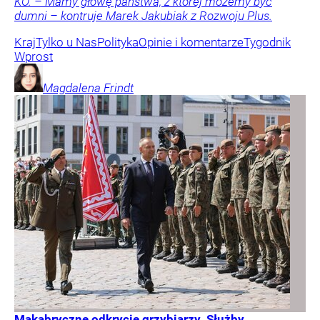
KO. – Mamy głowę państwa, z której możemy być
dumni – kontruje Marek Jakubiak z Rozwoju Plus.
Kraj
Tylko u Nas
Polityka
Opinie i komentarze
Tygodnik
Wprost
Magdalena
Frindt
Makabryczne odkrycie grzybiarzy. Służby