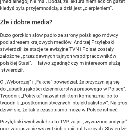
[medialnego] nie ma”. Dodał, że lektura niemieckich gazet
kiedyś była przyjemnością, a dziś jest „cierpieniem”.
Złe i dobre media?
Dużo gorzkich słów padło ze strony polskiego mówcy
pod adresem krajowych mediów. Andrzej Przyłębski
stwierdził, że stacje telewizyjne TVN i Polsat zostały
założone „przez dawnych tajnych współpracowników
polskiej Stasi”. – łatwo zgadnąć czyim interesom służą –
stwierdził.
O „Wyborczej” i „Fakcie” powiedział, że przyczyniają się
do „upadku jakości dziennikarstwa prasowego w Polsce”.
Tygodnik „Polityka” nazwał reliktem komunizmu, bo to
tygodnik „postkomunistycznych intelektualistów”. Na głos
dziwił się, że takie czasopismo może w Polsce istnieć.
Przyłębski wychwalał za to TVP za jej „wyważone audycje”
oraz zapraszanie wszystkich opcji politycznych. Stwierdził,