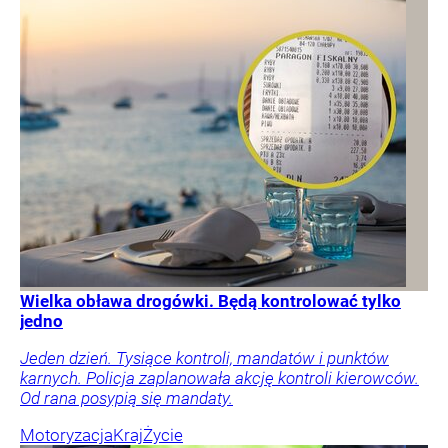
Wielka obława drogówki. Będą kontrolować tylko
jedno
Jeden dzień. Tysiące kontroli, mandatów i punktów
karnych. Policja zaplanowała akcję kontroli kierowców.
Od rana posypią się mandaty.
Motoryzacja
Kraj
Życie