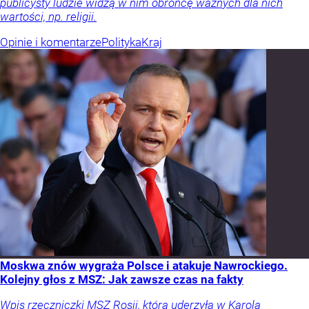
publicysty ludzie widzą w nim obrońcę ważnych dla nich
wartości, np. religii.
Opinie i komentarze
Polityka
Kraj
Moskwa znów wygraża Polsce i atakuje Nawrockiego.
Kolejny głos z MSZ: Jak zawsze czas na fakty
Wpis rzeczniczki MSZ Rosji, która uderzyła w Karola