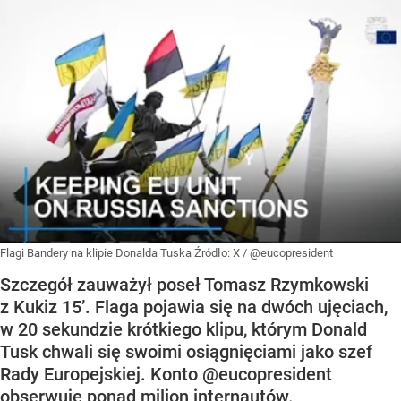
Flagi Bandery na klipie Donalda Tuska
Źródło:
X
/
@eucopresident
Szczegół zauważył poseł Tomasz Rzymkowski
z Kukiz 15’. Flaga pojawia się na dwóch ujęciach,
w 20 sekundzie krótkiego klipu, którym Donald
Tusk chwali się swoimi osiągnięciami jako szef
Rady Europejskiej. Konto @eucopresident
obserwuje ponad milion internautów.