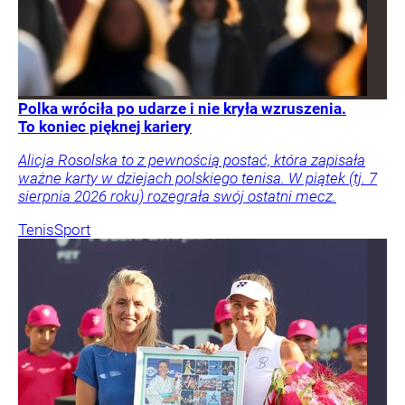
Polka wróciła po udarze i nie kryła wzruszenia.
To koniec pięknej kariery
Alicja Rosolska to z pewnością postać, która zapisała
ważne karty w dziejach polskiego tenisa. W piątek (tj. 7
sierpnia 2026 roku) rozegrała swój ostatni mecz.
Tenis
Sport