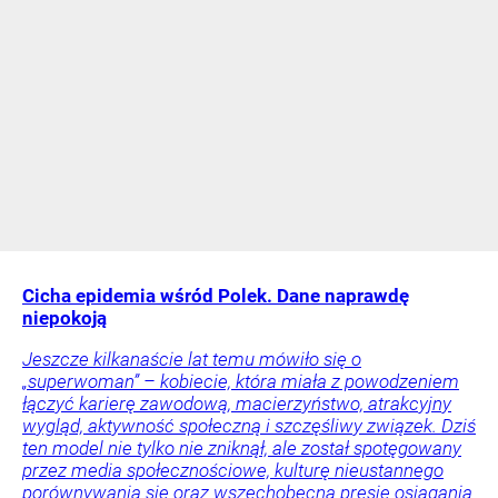
Cicha epidemia wśród Polek. Dane naprawdę
niepokoją
Jeszcze kilkanaście lat temu mówiło się o
„superwoman” – kobiecie, która miała z powodzeniem
łączyć karierę zawodową, macierzyństwo, atrakcyjny
wygląd, aktywność społeczną i szczęśliwy związek. Dziś
ten model nie tylko nie zniknął, ale został spotęgowany
przez media społecznościowe, kulturę nieustannego
porównywania się oraz wszechobecną presję osiągania