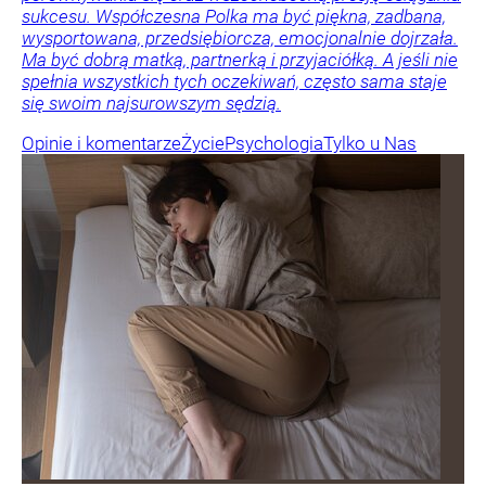
sukcesu. Współczesna Polka ma być piękna, zadbana,
wysportowana, przedsiębiorcza, emocjonalnie dojrzała.
Ma być dobrą matką, partnerką i przyjaciółką. A jeśli nie
spełnia wszystkich tych oczekiwań, często sama staje
się swoim najsurowszym sędzią.
Opinie i komentarze
Życie
Psychologia
Tylko u Nas