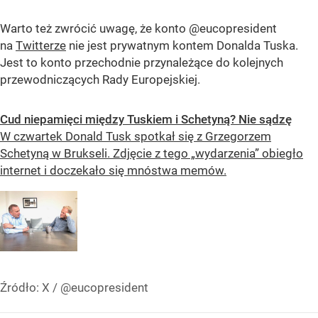
Warto też zwrócić uwagę, że konto @eucopresident
na
Twitterze
nie jest prywatnym kontem Donalda Tuska.
Jest to konto przechodnie przynależące do kolejnych
przewodniczących Rady Europejskiej.
Cud niepamięci między Tuskiem i Schetyną? Nie sądzę
W czwartek Donald Tusk spotkał się z Grzegorzem
Schetyną w Brukseli. Zdjęcie z tego „wydarzenia” obiegło
internet i doczekało się mnóstwa memów.
Źródło:
X
/
@eucopresident