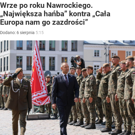
Wrze po roku Nawrockiego.
„Największa hańba” kontra „Cała
Europa nam go zazdrości”
Dodano:
6
sierpnia
5:15