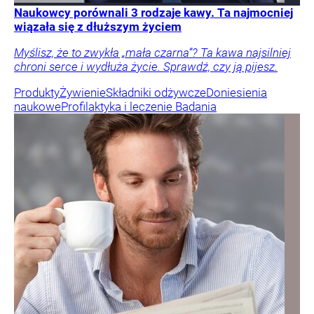
Naukowcy porównali 3 rodzaje kawy. Ta najmocniej
wiązała się z dłuższym życiem
Myślisz, że to zwykła „mała czarna”? Ta kawa najsilniej
chroni serce i wydłuża życie. Sprawdź, czy ją pijesz.
Produkty
Żywienie
Składniki odżywcze
Doniesienia
naukowe
Profilaktyka i leczenie
Badania