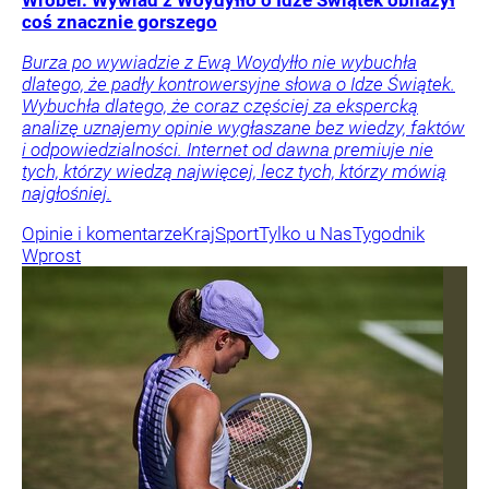
Wróbel: Wywiad z Woydyłło o Idze Świątek obnażył
coś znacznie gorszego
Burza po wywiadzie z Ewą Woydyłło nie wybuchła
dlatego, że padły kontrowersyjne słowa o Idze Świątek.
Wybuchła dlatego, że coraz częściej za ekspercką
analizę uznajemy opinie wygłaszane bez wiedzy, faktów
i odpowiedzialności. Internet od dawna premiuje nie
tych, którzy wiedzą najwięcej, lecz tych, którzy mówią
najgłośniej.
Opinie i komentarze
Kraj
Sport
Tylko u Nas
Tygodnik
Wprost