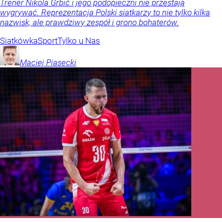
Trener Nikola Grbić i jego podopieczni nie przestają
wygrywać. Reprezentacja Polski siatkarzy to nie tylko kilka
nazwisk, ale prawdziwy zespół i grono bohaterów.
Siatkówka
Sport
Tylko u Nas
Maciej
Piasecki