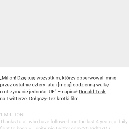
„Milion! Dziękuję wszystkim, którzy obserwowali mnie
przez ostatnie cztery lata i [moją] codzienną walkę
o utrzymanie jedności UE” – napisał
Donald Tusk
na Twitterze. Dołączył też krótki film.
1 MILLION!
Thanks to all who have followed me the last 4 years, a daily
fight to keep EU unity.
pic.twitter.com/20JgdtzZOu