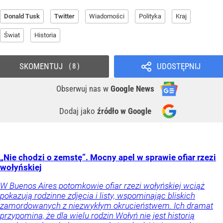
Donald Tusk
Twitter
Wiadomości
Polityka
Kraj
Świat
Historia
SKOMENTUJ
UDOSTĘPNIJ
8
Obserwuj nas
w
Google News
Dodaj jako
źródło w Google
„Nie chodzi o zemstę”. Mocny apel w sprawie ofiar rzezi
wołyńskiej
W Buenos Aires potomkowie ofiar rzezi wołyńskiej wciąż
pokazują rodzinne zdjęcia i listy, wspominając bliskich
zamordowanych z niezwykłym okrucieństwem. Ich dramat
przypomina, że dla wielu rodzin Wołyń nie jest historią