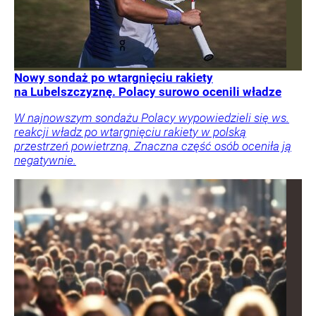
Nowy sondaż po wtargnięciu rakiety
na Lubelszczyznę. Polacy surowo ocenili władze
W najnowszym sondażu Polacy wypowiedzieli się ws.
reakcji władz po wtargnięciu rakiety w polską
przestrzeń powietrzną. Znaczna część osób oceniła ją
negatywnie.