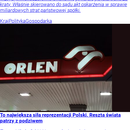
kraty. Właśnie skierowano do sądu akt oskarżenia w sprawie
miliardowych strat państwowej spółki.
Kraj
Polityka
Gospodarka
To największa siła reprezentacji Polski. Reszta świata
patrzy z podziwem