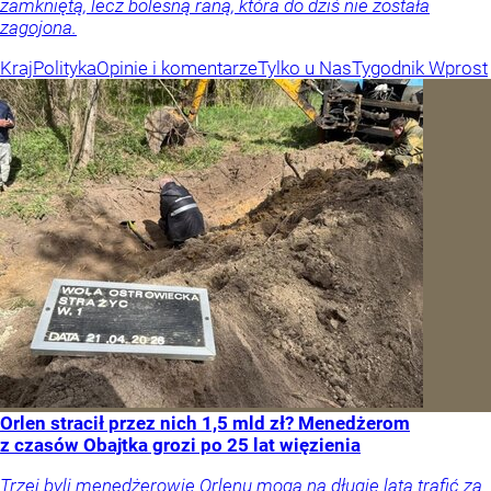
zamkniętą, lecz bolesną raną, która do dziś nie została
zagojona.
Kraj
Polityka
Opinie i komentarze
Tylko u Nas
Tygodnik Wprost
Orlen stracił przez nich 1,5 mld zł? Menedżerom
z czasów Obajtka grozi po 25 lat więzienia
Trzej byli menedżerowie Orlenu mogą na długie lata trafić za