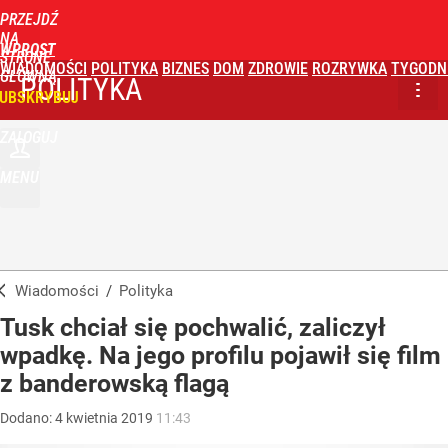
PRZEJDŹ
NA
WPROST
STRONĘ
WIADOMOŚCI
POLITYKA
BIZNES
DOM
ZDROWIE
ROZRYWKA
TYGODN
GŁÓWNĄ
POLITYKA
UBSKRYBUJ
ZALOGUJ
MENU
Wiadomości
/
Polityka
Tusk chciał się pochwalić, zaliczył
wpadkę. Na jego profilu pojawił się film
z banderowską flagą
Dodano:
4
kwietnia
2019
11:43