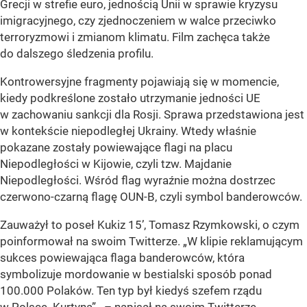
Grecji w strefie euro, jednością Unii w sprawie kryzysu
imigracyjnego, czy zjednoczeniem w walce przeciwko
terroryzmowi i zmianom klimatu. Film zachęca także
do dalszego śledzenia profilu.
Kontrowersyjne fragmenty pojawiają się w momencie,
kiedy podkreślone zostało utrzymanie jedności UE
w zachowaniu sankcji dla Rosji. Sprawa przedstawiona jest
w kontekście niepodległej Ukrainy. Wtedy właśnie
pokazane zostały powiewające flagi na placu
Niepodległości w Kijowie, czyli tzw. Majdanie
Niepodległości. Wśród flag wyraźnie można dostrzec
czerwono-czarną flagę OUN-B, czyli symbol banderowców.
Zauważył to poseł Kukiz 15’, Tomasz Rzymkowski, o czym
poinformował na swoim Twitterze.
„W klipie reklamującym
sukces powiewająca flaga banderowców, która
symbolizuje mordowanie w bestialski sposób ponad
100.000 Polaków. Ten typ był kiedyś szefem rządu