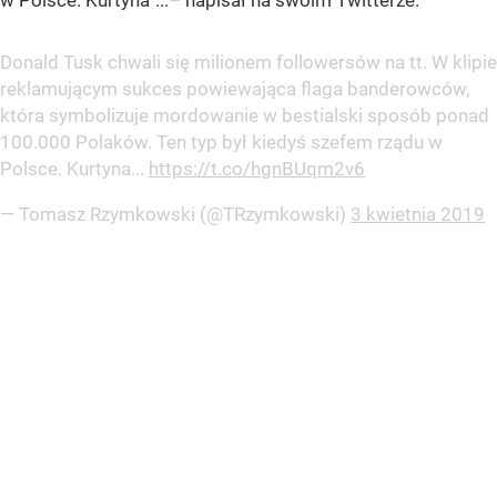
w Polsce. Kurtyna”...
– napisał na swoim Twitterze.
Donald Tusk chwali się milionem followersów na tt. W klipie
reklamującym sukces powiewająca flaga banderowców,
która symbolizuje mordowanie w bestialski sposób ponad
100.000 Polaków. Ten typ był kiedyś szefem rządu w
Polsce. Kurtyna...
https://t.co/hgnBUqm2v6
— Tomasz Rzymkowski (@TRzymkowski)
3 kwietnia 2019