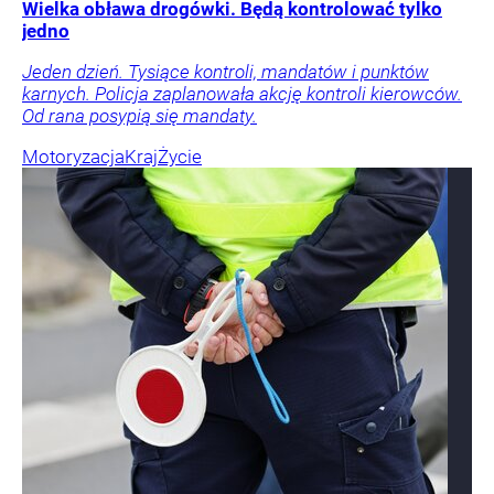
Wielka obława drogówki. Będą kontrolować tylko
jedno
Jeden dzień. Tysiące kontroli, mandatów i punktów
karnych. Policja zaplanowała akcję kontroli kierowców.
Od rana posypią się mandaty.
Motoryzacja
Kraj
Życie