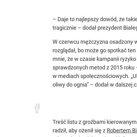
– Daje to najlepszy dowód, że tak
tragicznie – dodał prezydent Białe
W czerwcu mężczyzna osadzony w z
rozglądał, bo może go spotkać t
mnie, że w czasie kampanii ryzy
sprawdzonych metod z 2015 roku –
w mediach społecznościowych. „Ubo
oliwy do ognia” – dodał w dalszej 
Treść listu z groźbami kierowanymi
radził, aby ożenił się z
Robertem B