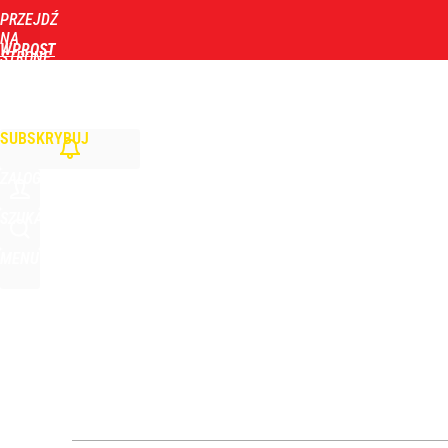
PRZEJDŹ
Udostępnij
13
Skomentuj
NA
WPROST
STRONĘ
GŁÓWNĄ
WIADOMOŚCI
POLITYKA
BIZNES
DOM
ZDROWIE
ROZRYWKA
TYGOD
SUBSKRYBUJ
ZALOGUJ
SZUKAJ
MENU