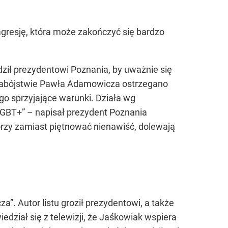
agresję, która może zakończyć się bardzo
ził prezydentowi Poznania, by uważnie się
 zabójstwie Pawła Adamowicza ostrzegano
go sprzyjające warunki. Działa wg
LGBT+” – napisał prezydent Poznania
órzy zamiast piętnować nienawiść, dolewają
”. Autor listu groził prezydentowi, a także
wiedział się z telewizji, że Jaśkowiak wspiera