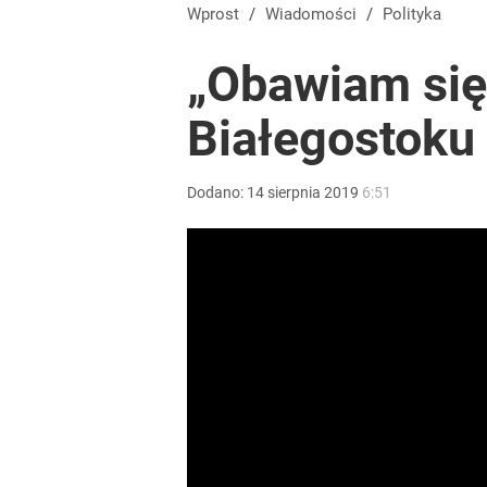
Wprost
/
Wiadomości
/
Polityka
„Obawiam się 
Białegostoku
Dodano:
14
sierpnia
2019
6:51