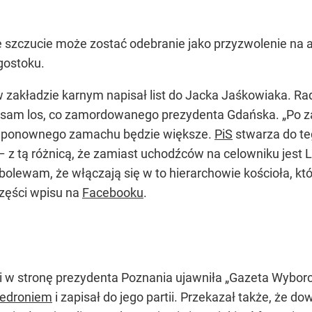
ie szczucie może zostać odebranie jako przyzwolenie na 
gostoku.
akładzie karnym napisał list do Jacka Jaśkowiaka. Rad
en sam los, co zamordowanego prezydenta Gdańska. „Po
ko ponownego zamachu będzie większe.
PiS
stwarza do te
 z tą różnicą, że zamiast uchodźców na celowniku jest 
lewam, że włączają się w to hierarchowie kościoła, kt
części wpisu na
Facebooku
.
 w stronę prezydenta Poznania ujawniła „Gazeta Wyborcza
iedroniem
i zapisał do jego partii. Przekazał także, że do