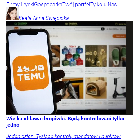
Firmy i rynki
Gospodarka
Twój portfel
Tylko u Nas
Beata Anna
Święcicka
Wielka obława drogówki. Będą kontrolować tylko
jedno
Jeden dzień. Tysiące kontroli, mandatów i punktów