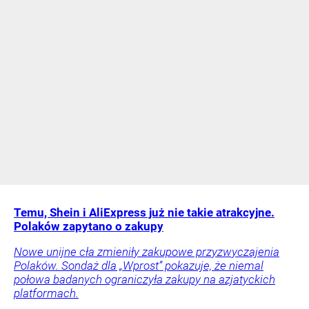
Temu, Shein i AliExpress już nie takie atrakcyjne.
Polaków zapytano o zakupy
Nowe unijne cła zmieniły zakupowe przyzwyczajenia
Polaków. Sondaż dla „Wprost” pokazuje, że niemal
połowa badanych ograniczyła zakupy na azjatyckich
platformach.