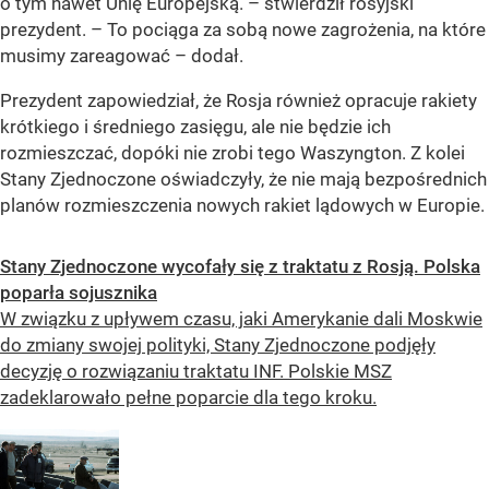
o tym nawet Unię Europejską. – stwierdził rosyjski
prezydent. – To pociąga za sobą nowe zagrożenia, na które
musimy zareagować – dodał.
Prezydent zapowiedział, że Rosja również opracuje rakiety
krótkiego i średniego zasięgu, ale nie będzie ich
rozmieszczać, dopóki nie zrobi tego Waszyngton. Z kolei
Stany Zjednoczone oświadczyły, że nie mają bezpośrednich
planów rozmieszczenia nowych rakiet lądowych w Europie.
Stany Zjednoczone wycofały się z traktatu z Rosją. Polska
poparła sojusznika
W związku z upływem czasu, jaki Amerykanie dali Moskwie
do zmiany swojej polityki, Stany Zjednoczone podjęły
decyzję o rozwiązaniu traktatu INF. Polskie MSZ
zadeklarowało pełne poparcie dla tego kroku.