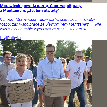
Morawiecki powoła partię. Chce współpracy
z Mentzenem. „Jestem otwarty”
Mateusz Morawiecki założy partię polityczną i chciałby
rozpocząć współpracę ze Sławomirem Mentzenem. – Nie
wiem, czy on sobie wyobraża ze mną – stwierdził.
Kraj
Polityka