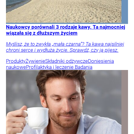
Naukowcy porównali 3 rodzaje kawy. Ta najmocniej
wiązała się z dłuższym życiem
Myślisz, że to zwykła „mała czarna”? Ta kawa najsilniej
chroni serce i wydłuża życie. Sprawdź, czy ją pijesz.
Produkty
Żywienie
Składniki odżywcze
Doniesienia
naukowe
Profilaktyka i leczenie
Badania