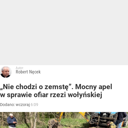
Autor:
Robert Nęcek
„Nie chodzi o zemstę”. Mocny apel
w sprawie ofiar rzezi wołyńskiej
Dodano:
wczoraj
6:09