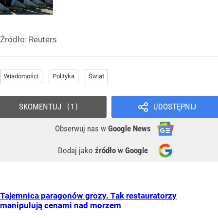
Źródło:
Reuters
Wiadomości
Polityka
Świat
SKOMENTUJ
UDOSTĘPNIJ
1
Obserwuj nas
w
Google News
Dodaj jako
źródło w Google
Tajemnica paragonów grozy. Tak restauratorzy
manipulują cenami nad morzem