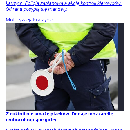
karnych. Policja zaplanowała akcję kontroli kierowców.
Od rana posypią się mandaty.
Motoryzacja
Kraj
Życie
Z cukinii nie smażę placków. Dodaję mozzarellę
i robię chrupiące gofry