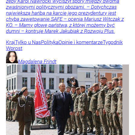
żeby Karol Nawrocki wyciszył spory między dwoma
zwaśnionymi politycznymi obozami. – Dotychczas
największą hańbą na karcie jego prezydentury jest
chyba zawetowanie SAFE – ocenia Mariusz Witczak z
KO. – Mamy głowę państwa, z której możemy być
dumni – kontruje Marek Jakubiak z Rozwoju Plus.
Kraj
Tylko u Nas
Polityka
Opinie i komentarze
Tygodnik
Wprost
Magdalena
Frindt