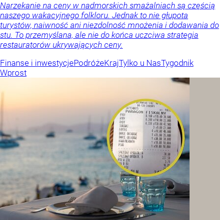
Narzekanie na ceny w nadmorskich smażalniach są częścią
naszego wakacyjnego folkloru. Jednak to nie głupota
turystów, naiwność ani niezdolność mnożenia i dodawania do
stu. To przemyślana, ale nie do końca uczciwa strategia
restauratorów ukrywających ceny.
Finanse i inwestycje
Podróże
Kraj
Tylko u Nas
Tygodnik
Wprost