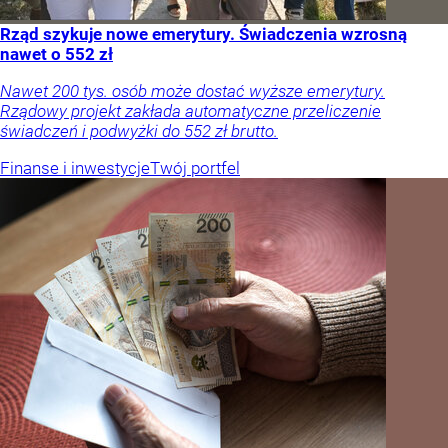
Rząd szykuje nowe emerytury. Świadczenia wzrosną
nawet o 552 zł
Nawet 200 tys. osób może dostać wyższe emerytury.
Rządowy projekt zakłada automatyczne przeliczenie
świadczeń i podwyżki do 552 zł brutto.
Finanse i inwestycje
Twój portfel