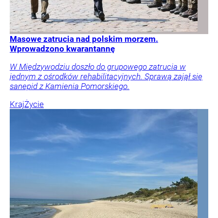
Masowe zatrucia nad polskim morzem.
Wprowadzono kwarantannę
W Międzywodziu doszło do grupowego zatrucia w
jednym z ośrodków rehabilitacyjnych. Sprawą zajął się
sanepid z Kamienia Pomorskiego.
Kraj
Życie