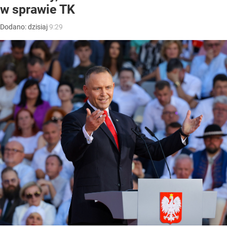
w sprawie TK
Dodano:
dzisiaj
9:29