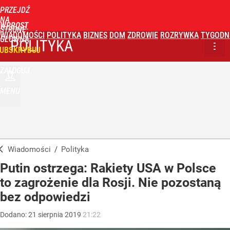
PRZEJDŹ
NA
WPROST
STRONĘ
WIADOMOŚCI
POLITYKA
BIZNES
DOM
ZDROWIE
ROZRYWKA
TYGODN
GŁÓWNĄ
POLITYKA
UBSKRYBUJ
ZALOGUJ
MENU
Wiadomości
/
Polityka
Putin ostrzega: Rakiety USA w Polsce
to zagrożenie dla Rosji. Nie pozostaną
bez odpowiedzi
Dodano:
21
sierpnia
2019
21:22