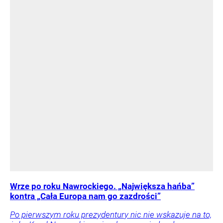
Wrze po roku Nawrockiego. „Największa hańba”
kontra „Cała Europa nam go zazdrości”
Po pierwszym roku prezydentury nic nie wskazuje na to,