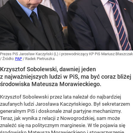
Prezes PiS Jarosław Kaczyński (L) i przewodniczący KP PiS Mariusz Błaszczak
/ Źródło:
PAP
/
Radek Pietruszka
Krzysztof Sobolewski, dawniej jeden
z najważniejszych ludzi w PiS, ma być coraz bliżej
środowiska Mateusza Morawieckiego.
Krzysztof Sobolewski przez lata należał do najbardziej
zaufanych ludzi Jarosława Kaczyńskiego. Był sekretarzem
generalnym PiS i doskonale znał partyjne mechanizmy.
Teraz, jak wynika z relacji z Nowogrodzkiej, sam może
znaleźć się na politycznym marginesie. W tle pojawia się
środowisko Mateusza Morawieckiego i stowarzyszenie