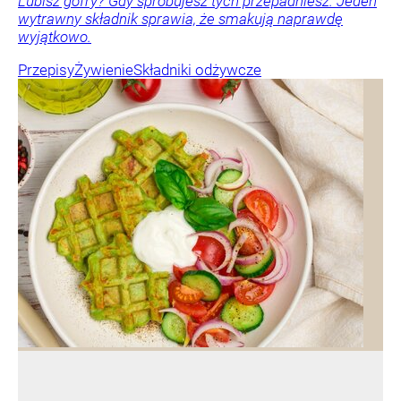
Lubisz gofry? Gdy spróbujesz tych przepadniesz. Jeden
wytrawny składnik sprawia, że smakują naprawdę
wyjątkowo.
Przepisy
Żywienie
Składniki odżywcze