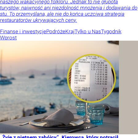
naszego wakacyjnego folkloru. Jednak to nie głupota
turystów, naiwność ani niezdolność mnożenia i dodawania do
stu. To przemyślana, ale nie do końca uczciwa strategia
restauratorów ukrywających ceny.
Finanse i inwestycje
Podróże
Kraj
Tylko u Nas
Tygodnik
Wprost
„Żyję z piętnem zabójcy”. Kierowca, który potrącił