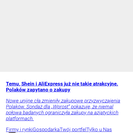
Temu, Shein i AliExpress już nie takie atrakcyjne.
Polaków zapytano o zakupy
Nowe unijne cła zmieniły zakupowe przyzwyczajenia
Polaków. Sondaż dla „Wprost” pokazuje, że niemal
połowa badanych ograniczyła zakupy na azjatyckich
platformach.
Firmy i rynki
Gospodarka
Twój portfel
Tylko u Nas