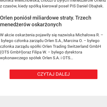
Monika Wielichowska, chodzi o byłych menedżerów Orlenu
z czasów, kiedy spółką kierował poseł PiS Daniel Obajtek.
Orlen poniósł miliardowe straty. Trzech
menedżerów oskarżonych
W akcie oskarżenia pojawiły się nazwiska Michałowa R. –
byłego członka zarządu Orlen S.A., Marcina O. – byłego
członka zarządu spółki Orlen Trading Switzerland GmbH
(OTS GmbH)oraz Filipa W. – byłego dyrektora
wykonawczego spółek Orlen S.A. i OTS...
CZYTAJ DALEJ