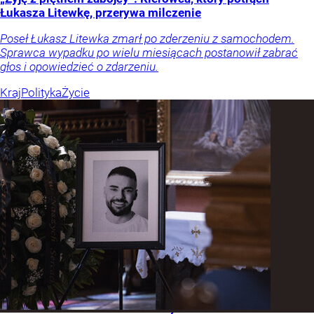
Łukasza Litewkę, przerywa milczenie
Poseł Łukasz Litewka zmarł po zderzeniu z samochodem.
Sprawca wypadku po wielu miesiącach postanowił zabrać
głos i opowiedzieć o zdarzeniu.
Kraj
Polityka
Życie