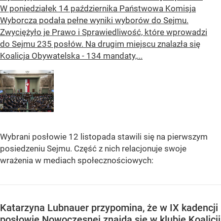
W poniedziałek 14 października Państwowa Komisja
Wyborcza podała pełne wyniki wyborów do Sejmu.
Zwyciężyło je Prawo i Sprawiedliwość, które wprowadzi
do Sejmu 235 posłów. Na drugim miejscu znalazła się
Koalicja Obywatelska - 134 mandaty,...
Wybrani posłowie 12 listopada stawili się na pierwszym
posiedzeniu Sejmu. Część z nich relacjonuje swoje
wrażenia w mediach społecznościowych:
Katarzyna Lubnauer przypomina, że w IX kadencji
posłowie Nowoczesnej znajdą się w klubie Koalicji