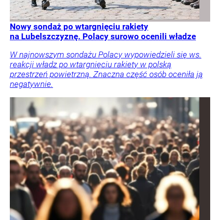
Nowy sondaż po wtargnięciu rakiety
na Lubelszczyznę. Polacy surowo ocenili władze
W najnowszym sondażu Polacy wypowiedzieli się ws.
reakcji władz po wtargnięciu rakiety w polską
przestrzeń powietrzną. Znaczna część osób oceniła ją
negatywnie.