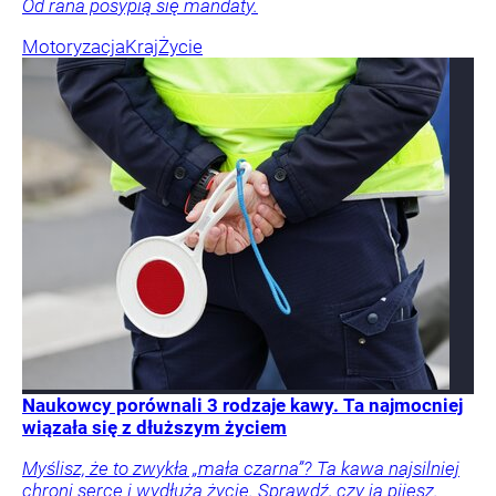
Od rana posypią się mandaty.
Motoryzacja
Kraj
Życie
Naukowcy porównali 3 rodzaje kawy. Ta najmocniej
wiązała się z dłuższym życiem
Myślisz, że to zwykła „mała czarna”? Ta kawa najsilniej
chroni serce i wydłuża życie. Sprawdź, czy ją pijesz.