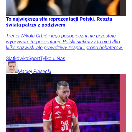
To największa siła reprezentacji Polski. Reszta
świata patrzy z podziwem
Trener Nikola Grbić i jego podopieczni nie przestają
wygrywać. Reprezentacja Polski siatkarzy to nie tylko
kilka nazwisk, ale prawdziwy zespół i grono bohaterów.
Siatkówka
Sport
Tylko u Nas
Maciej
Piasecki