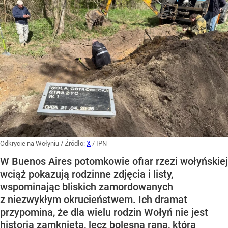
Odkrycie na Wołyniu
/ Źródło:
X
/
IPN
W Buenos Aires potomkowie ofiar rzezi wołyńskiej
wciąż pokazują rodzinne zdjęcia i listy,
wspominając bliskich zamordowanych
z niezwykłym okrucieństwem. Ich dramat
przypomina, że dla wielu rodzin Wołyń nie jest
historią zamkniętą, lecz bolesną raną, która