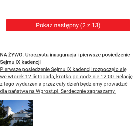
Pokaż następny (2 z 13)
NA ŻYWO: Uroczysta inauguracja i pierwsze posiedzenie
Sejmu IX kadencji
Pierwsze posiedzenie Sejmu IX kadencji rozpoczęło się
we wtorek 12 listopada, krótko po godzinie 12:00. Relację
z tego wydarzenia przez cały dzień będziemy prowadzić
dla państwa na Wprost.pl. Serdecznie zapraszamy.