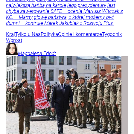
największą hańbą na karcie jego prezydentury jest
chyba zawetowanie SAFE – ocenia Mariusz Witczak z
KO. – Mamy głowę państwa, z której możemy być
dumni – kontruje Marek Jakubiak z Rozwoju Plus.
Kraj
Tylko u Nas
Polityka
Opinie i komentarze
Tygodnik
Wprost
Magdalena
Frindt