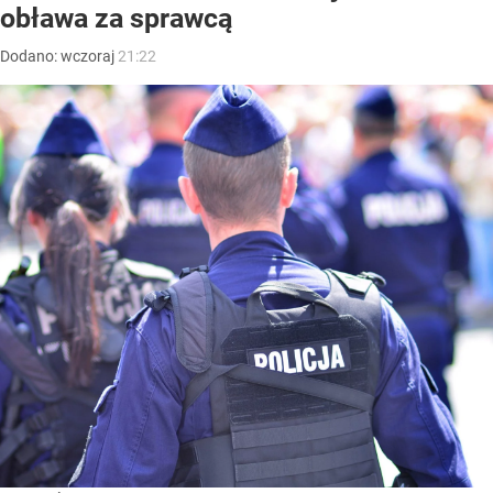
obława za sprawcą
Dodano:
wczoraj
21:22