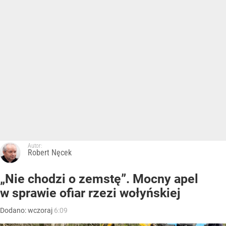
Autor:
Robert Nęcek
„Nie chodzi o zemstę”. Mocny apel
w sprawie ofiar rzezi wołyńskiej
Dodano:
wczoraj
6:09