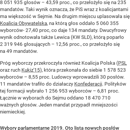
8 051 935 głosów – 43,59 proc., co przełożyło się na 235
mandatów. Taki wynik oznacza, że PiS wraz z koalicjantami
ma większość w Sejmie. Na drugim miejscu uplasowała się
Koalicja Obywatelska
, na którą głos oddało 5 060 355
wyborców- 27,40 proc, co daje 134 mandaty. Dwucyfrowy
wynik odnotowała także Lewica (KW SLD), którą poparło
2 319 946 głosujących – 12,56 proc., co przełożyło się
na 49 mandatów.
Próg wyborczy przekroczyła również Koalicja Polska (
PSL
oraz ruch
Kukiz'15)
, która przekonała do siebie 1 578 523
wyborców – 8,55 proc. Ludowcy wprowadzili 30 posłów.
11 mandatów trafiło do działaczy
Konfederacji
. Polityków
tej formacji wybrało 1 256 953 wyborców – 6,81 proc.
Łącznie w wyborach do Sejmu oddano 18 470 710
ważnych głosów. Jeden mandat przypadł mniejszości
niemieckiej.
Wybory parlamentarne 2019. Oto lista nowych posłów