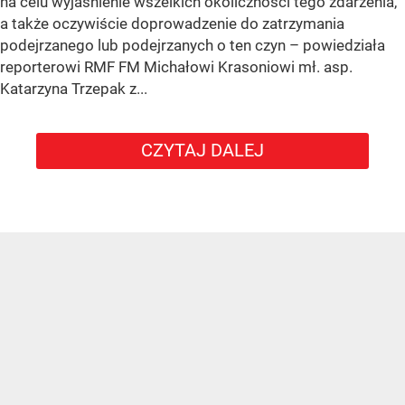
na celu wyjaśnienie wszelkich okoliczności tego zdarzenia,
a także oczywiście doprowadzenie do zatrzymania
podejrzanego lub podejrzanych o ten czyn – powiedziała
reporterowi RMF FM Michałowi Krasoniowi mł. asp.
Katarzyna Trzepak z...
CZYTAJ DALEJ