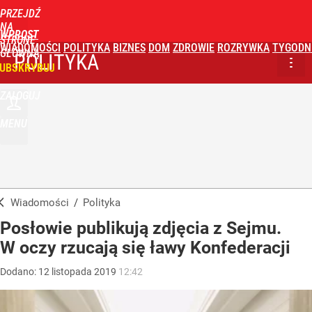
PRZEJDŹ
NA
WPROST
STRONĘ
WIADOMOŚCI
POLITYKA
BIZNES
DOM
ZDROWIE
ROZRYWKA
TYGODN
GŁÓWNĄ
POLITYKA
UBSKRYBUJ
ZALOGUJ
MENU
Wiadomości
/
Polityka
Posłowie publikują zdjęcia z Sejmu.
W oczy rzucają się ławy Konfederacji
Dodano:
12
listopada
2019
12:42