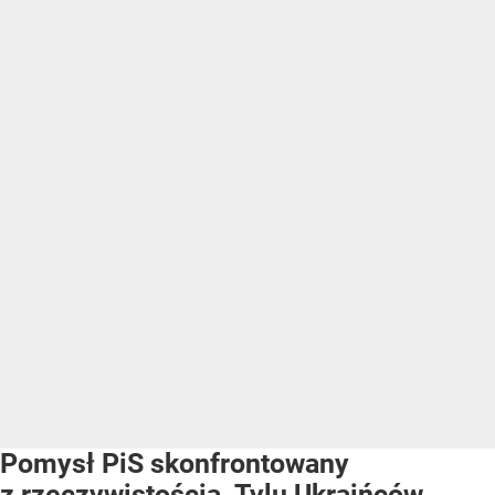
Pomysł PiS skonfrontowany
z rzeczywistością. Tylu Ukraińców