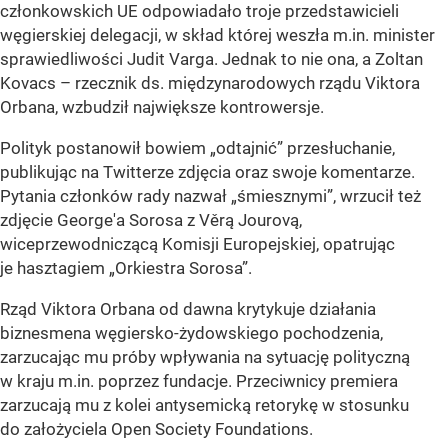
członkowskich UE odpowiadało troje przedstawicieli
węgierskiej delegacji, w skład której weszła m.in. minister
sprawiedliwości Judit Varga. Jednak to nie ona, a Zoltan
Kovacs – rzecznik ds. międzynarodowych rządu Viktora
Orbana, wzbudził największe kontrowersje.
Polityk postanowił bowiem
„odtajnić”
przesłuchanie,
publikując na Twitterze zdjęcia oraz swoje komentarze.
Pytania członków rady nazwał
„śmiesznymi”
, wrzucił też
zdjęcie George'a Sorosa z Věrą Jourovą,
wiceprzewodniczącą Komisji Europejskiej, opatrując
je hasztagiem
„Orkiestra Sorosa”
.
Rząd Viktora Orbana od dawna krytykuje działania
biznesmena węgiersko-żydowskiego pochodzenia,
zarzucając mu próby wpływania na sytuację polityczną
w kraju m.in. poprzez fundacje. Przeciwnicy premiera
zarzucają mu z kolei antysemicką retorykę w stosunku
do założyciela Open Society Foundations.