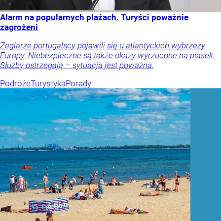
Alarm na popularnych plażach. Turyści poważnie
zagrożeni
Żeglarze portugalscy pojawili się u atlantyckich wybrzeży
Europy. Niebezpieczne są także okazy wyrzucone na piasek.
Służby ostrzegają – sytuacja jest poważna.
Podróże
Turystyka
Porady