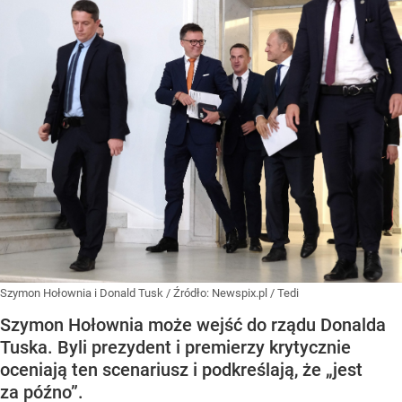
Szymon Hołownia i Donald Tusk
/ Źródło:
Newspix.pl
/
Tedi
Szymon Hołownia może wejść do rządu Donalda
Tuska. Byli prezydent i premierzy krytycznie
oceniają ten scenariusz i podkreślają, że „jest
za późno”.