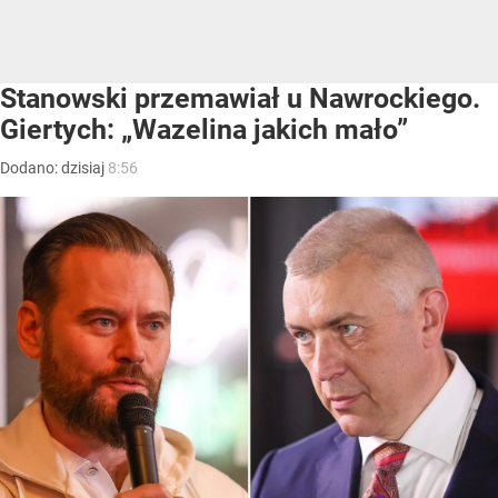
Stanowski przemawiał u Nawrockiego.
Giertych: „Wazelina jakich mało”
Dodano:
dzisiaj
8:56