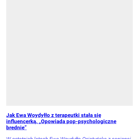
Jak Ewa Woydyłło z terapeutki stała się
influencerką. „Opowiada pop-psychologiczne
brednie”
W ostatnich latach Ewa Woydyłło-Osiatyńska z cenionej