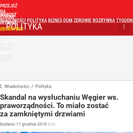
PRZEJDŹ
NA
WPROST
STRONĘ
WIADOMOŚCI
POLITYKA
BIZNES
DOM
ZDROWIE
ROZRYWKA
TYGODN
GŁÓWNĄ
POLITYKA
UBSKRYBUJ
ZALOGUJ
MENU
Wiadomości
/
Polityka
Skandal na wysłuchaniu Węgier ws.
praworządności. To miało zostać
za zamkniętymi drzwiami
Dodano:
11
grudnia
2019
8:26