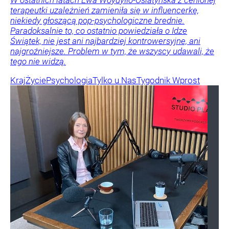
terapeutki uzależnień zamieniła się w influencerkę,
niekiedy głoszącą pop-psychologiczne brednie.
Paradoksalnie to, co ostatnio powiedziała o Idze
Świątek, nie jest ani najbardziej kontrowersyjne, ani
najgroźniejsze. Problem w tym, że wszyscy udawali, że
tego nie widzą.
Kraj
Życie
Psychologia
Tylko u Nas
Tygodnik Wprost