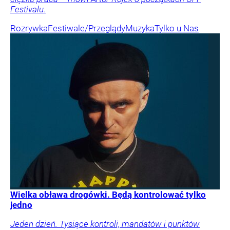
Festivalu.
Rozrywka
Festiwale/Przeglądy
Muzyka
Tylko u Nas
Wielka obława drogówki. Będą kontrolować tylko
jedno
Jeden dzień. Tysiące kontroli, mandatów i punktów