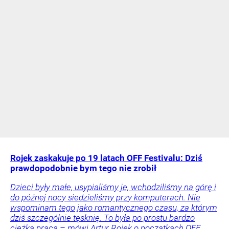
Rojek zaskakuje po 19 latach OFF Festivalu: Dziś
prawdopodobnie bym tego nie zrobił
Dzieci były małe, usypialiśmy je, wchodziliśmy na górę i
do późnej nocy siedzieliśmy przy komputerach. Nie
wspominam tego jako romantycznego czasu, za którym
dziś szczególnie tęsknię. To była po prostu bardzo
ciężka praca – mówi Artur Rojek o początkach OFF