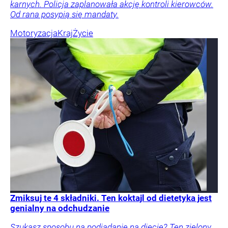
karnych. Policja zaplanowała akcję kontroli kierowców.
Od rana posypią się mandaty.
Motoryzacja
Kraj
Życie
Zmiksuj te 4 składniki. Ten koktajl od dietetyka jest
genialny na odchudzanie
Szukasz sposobu na podjadanie na diecie? Ten zielony