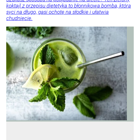
koktajl z przepisu dietetyka to błonnikowa bomba, która
syci na długo, gasi ochotę na słodkie i ułatwia
chudnięcie.