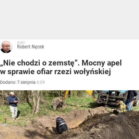
Autor:
Robert Nęcek
„Nie chodzi o zemstę”. Mocny apel
w sprawie ofiar rzezi wołyńskiej
Dodano:
7
sierpnia
6:09