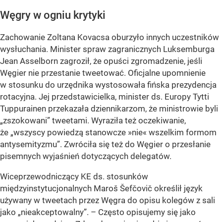
Węgry w ogniu krytyki
Zachowanie Zoltana Kovacsa oburzyło innych uczestników
wysłuchania. Minister spraw zagranicznych Luksemburga
Jean Asselborn zagroził, że opuści zgromadzenie, jeśli
Węgier nie przestanie tweetować. Oficjalne upomnienie
w stosunku do urzędnika wystosowała fińska prezydencja
rotacyjna. Jej przedstawicielka, minister ds. Europy Tytti
Tuppurainen przekazała dziennikarzom, że ministrowie byli
„zszokowani”
tweetami. Wyraziła też oczekiwanie,
że
„wszyscy powiedzą stanowcze »nie« wszelkim formom
antysemityzmu”
. Zwróciła się też do Węgier o przesłanie
pisemnych wyjaśnień dotyczących delegatów.
Wiceprzewodniczący KE ds. stosunków
międzyinstytucjonalnych Maroš Šefčovič określił język
używany w tweetach przez Węgra do opisu kolegów z sali
jako
„nieakceptowalny”
. – Często opisujemy się jako