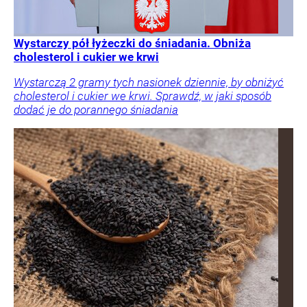
Wystarczy pół łyżeczki do śniadania. Obniża
cholesterol i cukier we krwi
Wystarczą 2 gramy tych nasionek dziennie, by obniżyć
cholesterol i cukier we krwi. Sprawdź, w jaki sposób
dodać je do porannego śniadania