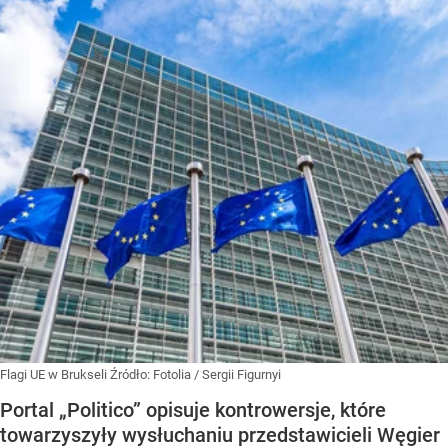
Flagi UE w Brukseli
Źródło:
Fotolia
/
Sergii Figurnyi
Portal „Politico” opisuje kontrowersje, które
towarzyszyły wysłuchaniu przedstawicieli Węgier