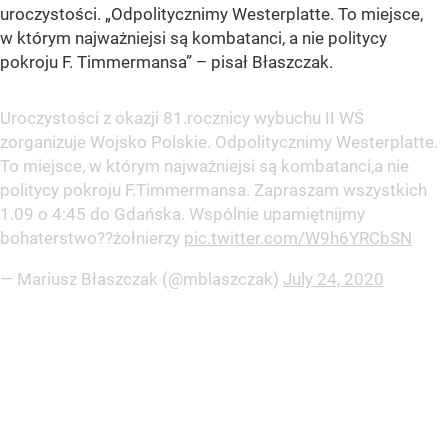
uroczystości. „Odpolitycznimy Westerplatte. To miejsce,
w którym najważniejsi są kombatanci, a nie politycy
pokroju F. Timmermansa” – pisał Błaszczak.
Uroczystości z okazji 81.rocznicy wybuchu II WŚ
zorganizuje Wojsko Polskie. Odpolitycznimy Westerplatte.
To miejsce, w którym najważniejsi są kombatanci,a nie
politycy pokroju F.Timmermansa. Zapraszam wszystkich
1.09 o 4:45 do Gdańska. Wspólnie upamiętnijmy
bohaterstwo??żołnierzy
pic.twitter.com/W9h6YRCbSN
— Mariusz Błaszczak (@mblaszczak)
July 24, 2020