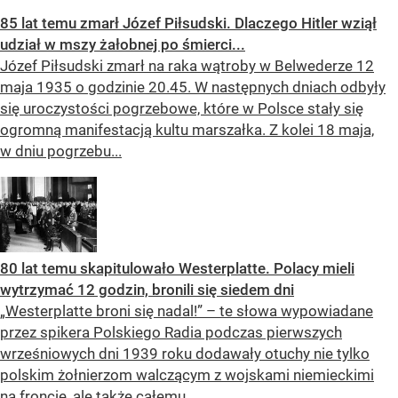
85 lat temu zmarł Józef Piłsudski. Dlaczego Hitler wziął
udział w mszy żałobnej po śmierci...
Józef Piłsudski zmarł na raka wątroby w Belwederze 12
maja 1935 o godzinie 20.45. W następnych dniach odbyły
się uroczystości pogrzebowe, które w Polsce stały się
ogromną manifestacją kultu marszałka. Z kolei 18 maja,
w dniu pogrzebu...
80 lat temu skapitulowało Westerplatte. Polacy mieli
wytrzymać 12 godzin, bronili się siedem dni
„Westerplatte broni się nadal!” – te słowa wypowiadane
przez spikera Polskiego Radia podczas pierwszych
wrześniowych dni 1939 roku dodawały otuchy nie tylko
polskim żołnierzom walczącym z wojskami niemieckimi
na froncie, ale także całemu...