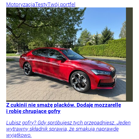
Motoryzacja
Testy
Twój portfel
Z cukinii nie smażę placków. Dodaję mozzarellę
i robię chrupiące gofry
Lubisz gofry? Gdy spróbujesz tych przepadniesz. Jeden
wytrawny składnik sprawia, że smakują naprawdę
wyjątkowo.