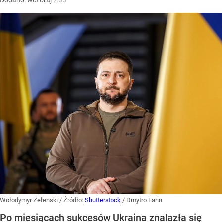
Dodano:
wczoraj
7:05
Wołodymyr Zełenski
/ Źródło:
Shutterstock
/
Dmytro Larin
Po miesiącach sukcesów Ukraina znalazła się