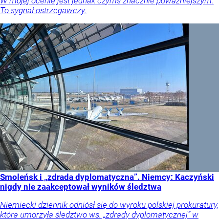
W mojej ocenie jest jednak czymś znacznie poważniejszym.
To sygnał ostrzegawczy.
Smoleńsk i „zdrada dyplomatyczna”. Niemcy: Kaczyński
nigdy nie zaakceptował wyników śledztwa
Niemiecki dziennik odniósł się do wyroku polskiej prokuratury,
która umorzyła śledztwo ws. „zdrady dyplomatycznej” w