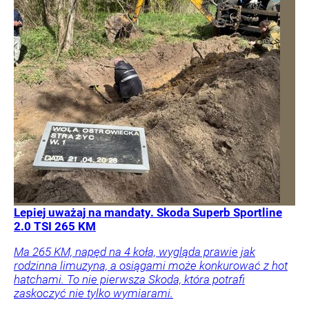
Lepiej uważaj na mandaty. Skoda Superb Sportline
2.0 TSI 265 KM
Ma 265 KM, napęd na 4 koła, wygląda prawie jak
rodzinna limuzyna, a osiągami może konkurować z hot
hatchami. To nie pierwsza Skoda, która potrafi
zaskoczyć nie tylko wymiarami.