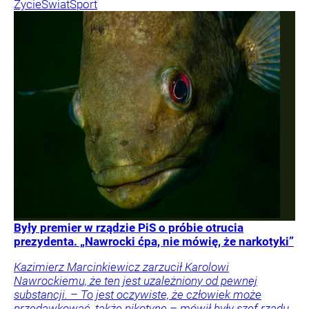
Życie
Świat
Sport
Były premier w rządzie PiS o próbie otrucia
prezydenta. „Nawrocki ćpa, nie mówię, że narkotyki”
Kazimierz Marcinkiewicz zarzucił Karolowi
Nawrockiemu, że ten jest uzależniony od pewnej
substancji. – To jest oczywiste, że człowiek może
przedawkować, także nikotynę – mówił były szef rządu.