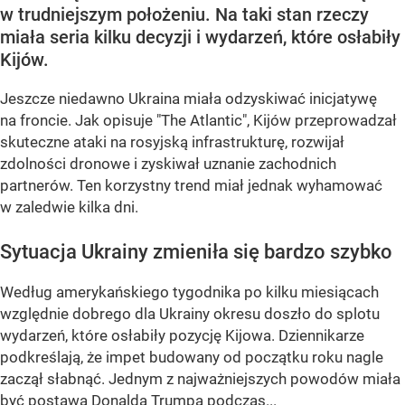
w trudniejszym położeniu. Na taki stan rzeczy
miała seria kilku decyzji i wydarzeń, które osłabiły
Kijów.
Jeszcze niedawno Ukraina miała odzyskiwać inicjatywę
na froncie. Jak opisuje "The Atlantic", Kijów przeprowadzał
skuteczne ataki na rosyjską infrastrukturę, rozwijał
zdolności dronowe i zyskiwał uznanie zachodnich
partnerów. Ten korzystny trend miał jednak wyhamować
w zaledwie kilka dni.
Sytuacja Ukrainy zmieniła się bardzo szybko
Według amerykańskiego tygodnika po kilku miesiącach
względnie dobrego dla Ukrainy okresu doszło do splotu
wydarzeń, które osłabiły pozycję Kijowa. Dziennikarze
podkreślają, że impet budowany od początku roku nagle
zaczął słabnąć. Jednym z najważniejszych powodów miała
być postawa Donalda Trumpa podczas...