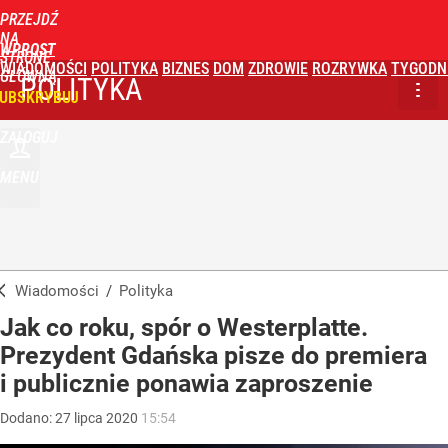
PRZEJDŹ
NA
WPROST
STRONĘ
WIADOMOŚCI
POLITYKA
BIZNES
DOM
ZDROWIE
ROZRYWKA
TYGODN
GŁÓWNĄ
POLITYKA
UBSKRYBUJ
ZALOGUJ
MENU
Wiadomości
/
Polityka
Jak co roku, spór o Westerplatte.
Prezydent Gdańska pisze do premiera
i publicznie ponawia zaproszenie
Dodano:
27
lipca
2020
15:54