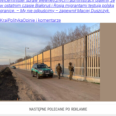
Wiceminister spraw wewnętrznych i administracji ujawnił, że
w ostatnim czasie Białoruś i Rosja migrantami testują polską
granicę. – My nie odpuścimy – zapewnił Maciej Duszczyk.
Kraj
Polityka
Opinie i komentarze