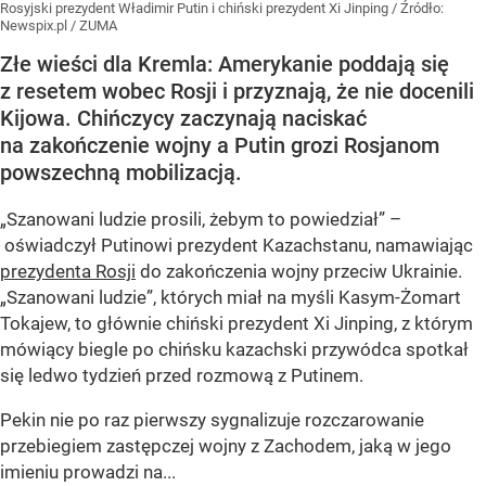
Rosyjski prezydent Władimir Putin i chiński prezydent Xi Jinping
/ Źródło:
Newspix.pl
/
ZUMA
Złe wieści dla Kremla: Amerykanie poddają się
z resetem wobec Rosji i przyznają, że nie docenili
Kijowa. Chińczycy zaczynają naciskać
na zakończenie wojny a Putin grozi Rosjanom
powszechną mobilizacją.
„Szanowani ludzie prosili, żebym to powiedział” –
oświadczył Putinowi prezydent Kazachstanu, namawiając
prezydenta Rosji
do zakończenia wojny przeciw Ukrainie.
„Szanowani ludzie”, których miał na myśli Kasym-Żomart
Tokajew, to głównie chiński prezydent Xi Jinping, z którym
mówiący biegle po chińsku kazachski przywódca spotkał
się ledwo tydzień przed rozmową z Putinem.
Pekin nie po raz pierwszy sygnalizuje rozczarowanie
przebiegiem zastępczej wojny z Zachodem, jaką w jego
imieniu prowadzi na...