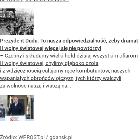
Prezydent Duda: To nasza odpowiedzialność, żeby dramat
II wojny światowej więcej się nie powtórzył
– Czcimy i składamy wielki hołd dzisiaj wszystkim ofiarom
II wojny światowej, chylimy głęboko czoła
i z wdzięcznością całujemy ręce kombatantów, naszych
wspaniałych obrońców ojczyzn, tych którzy walczyli
za wolność naszą i waszą na...
Źródło:
WPROST.pl
/
gdansk.pl