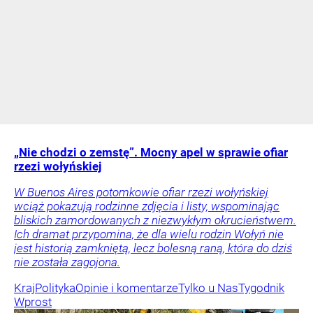
„Nie chodzi o zemstę”. Mocny apel w sprawie ofiar
rzezi wołyńskiej
W Buenos Aires potomkowie ofiar rzezi wołyńskiej
wciąż pokazują rodzinne zdjęcia i listy, wspominając
bliskich zamordowanych z niezwykłym okrucieństwem.
Ich dramat przypomina, że dla wielu rodzin Wołyń nie
jest historią zamkniętą, lecz bolesną raną, która do dziś
nie została zagojona.
Kraj
Polityka
Opinie i komentarze
Tylko u Nas
Tygodnik
Wprost