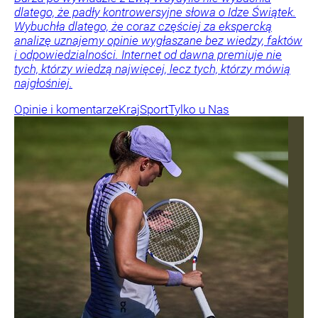
dlatego, że padły kontrowersyjne słowa o Idze Świątek.
Wybuchła dlatego, że coraz częściej za ekspercką
analizę uznajemy opinie wygłaszane bez wiedzy, faktów
i odpowiedzialności. Internet od dawna premiuje nie
tych, którzy wiedzą najwięcej, lecz tych, którzy mówią
najgłośniej.
Opinie i komentarze
Kraj
Sport
Tylko u Nas