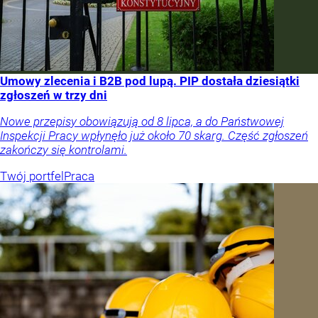
Umowy zlecenia i B2B pod lupą. PIP dostała dziesiątki
zgłoszeń w trzy dni
Nowe przepisy obowiązują od 8 lipca, a do Państwowej
Inspekcji Pracy wpłynęło już około 70 skarg. Część zgłoszeń
zakończy się kontrolami.
Twój portfel
Praca