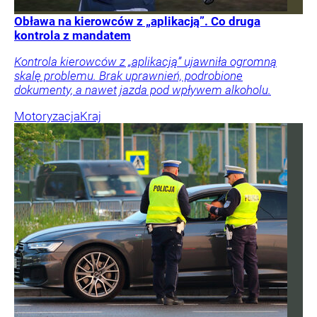
Obława na kierowców z „aplikacją”. Co druga
kontrola z mandatem
Kontrola kierowców z „aplikacją” ujawniła ogromną
skalę problemu. Brak uprawnień, podrobione
dokumenty, a nawet jazda pod wpływem alkoholu.
Motoryzacja
Kraj