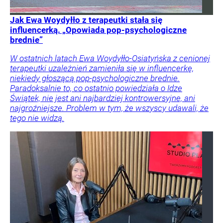
Jak Ewa Woydyłło z terapeutki stała się
influencerką. „Opowiada pop-psychologiczne
brednie”
W ostatnich latach Ewa Woydyłło-Osiatyńska z cenionej
terapeutki uzależnień zamieniła się w influencerkę,
niekiedy głoszącą pop-psychologiczne brednie.
Paradoksalnie to, co ostatnio powiedziała o Idze
Świątek, nie jest ani najbardziej kontrowersyjne, ani
najgroźniejsze. Problem w tym, że wszyscy udawali, że
tego nie widzą.