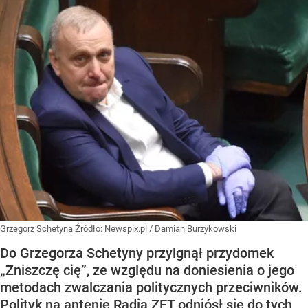
Grzegorz Schetyna
Źródło:
Newspix.pl
/
Damian Burzykowski
Do Grzegorza Schetyny przylgnął przydomek
„Zniszczę cię”, ze względu na doniesienia o jego
metodach zwalczania politycznych przeciwników.
Polityk na antenie Radia ZET odniósł się do tych