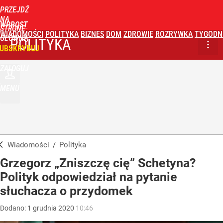
PRZEJDŹ
NA
WPROST
STRONĘ
WIADOMOŚCI
POLITYKA
BIZNES
DOM
ZDROWIE
ROZRYWKA
TYGODN
GŁÓWNĄ
POLITYKA
UBSKRYBUJ
ZALOGUJ
MENU
Wiadomości
/
Polityka
Grzegorz „Zniszczę cię” Schetyna?
Polityk odpowiedział na pytanie
słuchacza o przydomek
Dodano:
1
grudnia
2020
10:46