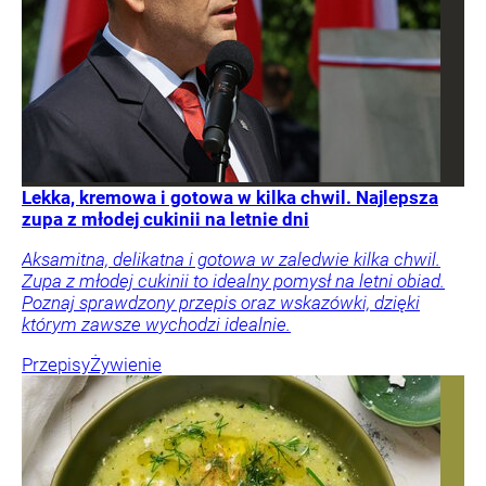
Lekka, kremowa i gotowa w kilka chwil. Najlepsza
zupa z młodej cukinii na letnie dni
Aksamitna, delikatna i gotowa w zaledwie kilka chwil.
Zupa z młodej cukinii to idealny pomysł na letni obiad.
Poznaj sprawdzony przepis oraz wskazówki, dzięki
którym zawsze wychodzi idealnie.
Przepisy
Żywienie