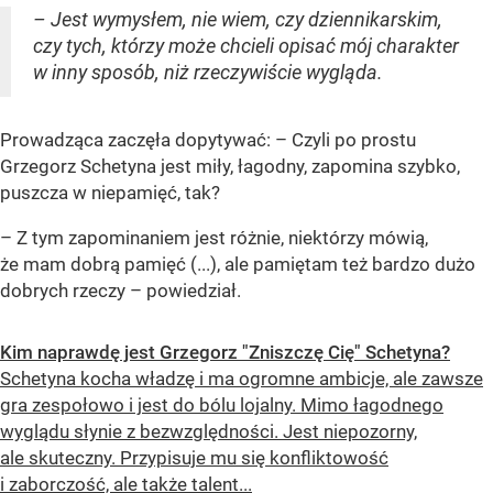
– Jest wymysłem, nie wiem, czy dziennikarskim,
czy tych, którzy może chcieli opisać mój charakter
w inny sposób, niż rzeczywiście wygląda.
Prowadząca zaczęła dopytywać: – Czyli po prostu
Grzegorz Schetyna jest miły, łagodny, zapomina szybko,
puszcza w niepamięć, tak?
– Z tym zapominaniem jest różnie, niektórzy mówią,
że mam dobrą pamięć (...), ale pamiętam też bardzo dużo
dobrych rzeczy – powiedział.
Kim naprawdę jest Grzegorz "Zniszczę Cię" Schetyna?
Schetyna kocha władzę i ma ogromne ambicje, ale zawsze
gra zespołowo i jest do bólu lojalny. Mimo łagodnego
wyglądu słynie z bezwzględności. Jest niepozorny,
ale skuteczny. Przypisuje mu się konfliktowość
i zaborczość, ale także talent...