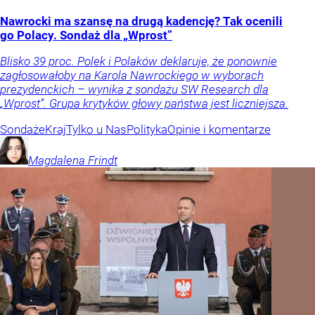
Nawrocki ma szansę na drugą kadencję? Tak ocenili
go Polacy. Sondaż dla „Wprost”
Blisko 39 proc. Polek i Polaków deklaruje, że ponownie
zagłosowałoby na Karola Nawrockiego w wyborach
prezydenckich – wynika z sondażu SW Research dla
„Wprost”. Grupa krytyków głowy państwa jest liczniejsza.
Sondaże
Kraj
Tylko u Nas
Polityka
Opinie i komentarze
Magdalena
Frindt