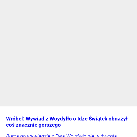
Wróbel: Wywiad z Woydyłło o Idze Świątek obnażył
coś znacznie gorszego
Burza po wywiadzie z Ewą Woydyłło nie wybuchła