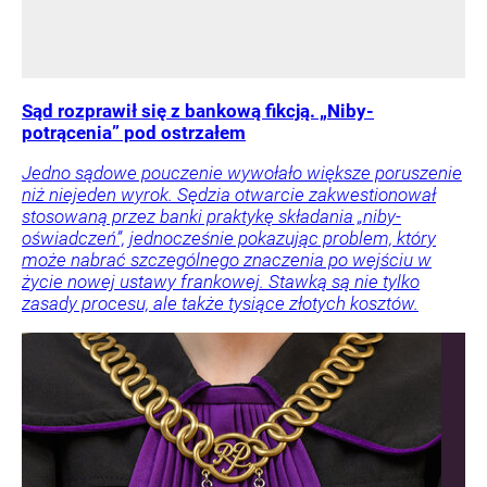
Sąd rozprawił się z bankową fikcją. „Niby-
potrącenia” pod ostrzałem
Jedno sądowe pouczenie wywołało większe poruszenie
niż niejeden wyrok. Sędzia otwarcie zakwestionował
stosowaną przez banki praktykę składania „niby-
oświadczeń”, jednocześnie pokazując problem, który
może nabrać szczególnego znaczenia po wejściu w
życie nowej ustawy frankowej. Stawką są nie tylko
zasady procesu, ale także tysiące złotych kosztów.