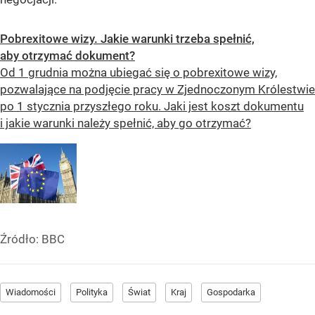
Pobrexitowe wizy. Jakie warunki trzeba spełnić,
aby otrzymać dokument?
Od 1 grudnia można ubiegać się o pobrexitowe wizy,
pozwalające na podjęcie pracy w Zjednoczonym Królestwie
po 1 stycznia przyszłego roku. Jaki jest koszt dokumentu
i jakie warunki należy spełnić, aby go otrzymać?
Źródło:
BBC
Wiadomości
Polityka
Świat
Kraj
Gospodarka