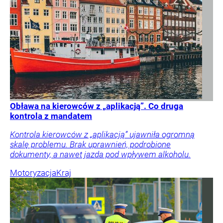
Obława na kierowców z „aplikacją”. Co druga
kontrola z mandatem
Kontrola kierowców z „aplikacją” ujawniła ogromną
skalę problemu. Brak uprawnień, podrobione
dokumenty, a nawet jazda pod wpływem alkoholu.
Motoryzacja
Kraj