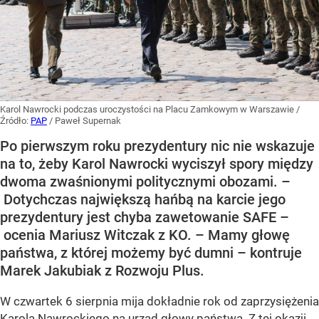
Karol Nawrocki podczas uroczystości na Placu Zamkowym w Warszawie
/
Źródło:
PAP
/
Paweł Supernak
Po pierwszym roku prezydentury nic nie wskazuje
na to, żeby Karol Nawrocki wyciszył spory między
dwoma zwaśnionymi politycznymi obozami. –
Dotychczas największą hańbą na karcie jego
prezydentury jest chyba zawetowanie SAFE –
ocenia Mariusz Witczak z KO. – Mamy głowę
państwa, z której możemy być dumni – kontruje
Marek Jakubiak z Rozwoju Plus.
W czwartek 6 sierpnia mija dokładnie rok od zaprzysiężenia
Karola Nawrockiego na urząd głowy państwa. Z tej okazji