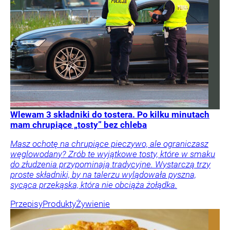
Wlewam 3 składniki do tostera. Po kilku minutach
mam chrupiące „tosty” bez chleba
Masz ochotę na chrupiące pieczywo, ale ograniczasz
węglowodany? Zrób te wyjątkowe tosty, które w smaku
do złudzenia przypominają tradycyjne. Wystarczą trzy
proste składniki, by na talerzu wylądowała pyszna,
sycąca przekąska, która nie obciąża żołądka.
Przepisy
Produkty
Żywienie