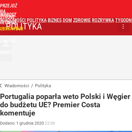
PRZEJDŹ
NA
WPROST
STRONĘ
WIADOMOŚCI
POLITYKA
BIZNES
DOM
ZDROWIE
ROZRYWKA
TYGODN
GŁÓWNĄ
POLITYKA
UBSKRYBUJ
ZALOGUJ
MENU
Wiadomości
/
Polityka
Portugalia poparła weto Polski i Węgier
do budżetu UE? Premier Costa
komentuje
Dodano:
1
grudnia
2020
22:06