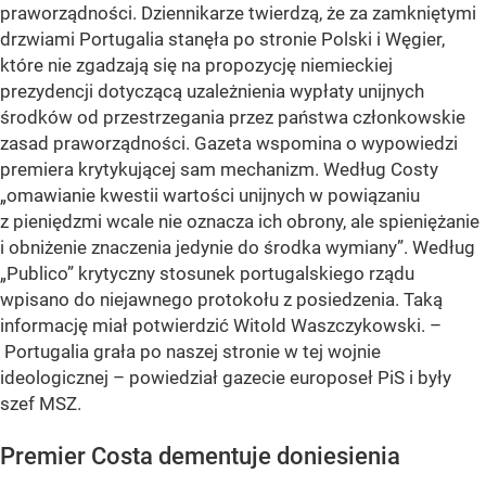
praworządności. Dziennikarze twierdzą, że za zamkniętymi
drzwiami Portugalia stanęła po stronie Polski i Węgier,
które nie zgadzają się na propozycję niemieckiej
prezydencji dotyczącą uzależnienia wypłaty unijnych
środków od przestrzegania przez państwa członkowskie
zasad praworządności. Gazeta wspomina o wypowiedzi
premiera krytykującej sam mechanizm. Według Costy
„omawianie kwestii wartości unijnych w powiązaniu
z pieniędzmi wcale nie oznacza ich obrony, ale spieniężanie
i obniżenie znaczenia jedynie do środka wymiany”. Według
„Publico” krytyczny stosunek portugalskiego rządu
wpisano do niejawnego protokołu z posiedzenia. Taką
informację miał potwierdzić Witold Waszczykowski. –
Portugalia grała po naszej stronie w tej wojnie
ideologicznej – powiedział gazecie europoseł PiS i były
szef MSZ.
Premier Costa dementuje doniesienia