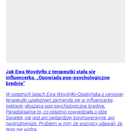
Jak Ewa Woydyłło z terapeutki stała się
influencerką. „Opowiada pop-psychologiczne
brednie”
W ostatnich latach Ewa Woydyłło-Osiatyńska z cenionej
terapeutki uzależnień zamieniła się w influencerkę,
niekiedy głoszącą pop-psychologiczne brednie.
Paradoksalnie to, co ostatnio powiedziała o Idze
Świątek, nie jest ani najbardziej kontrowersyjne, ani
najgroźniejsze. Problem w tym, że wszyscy udawali, że
tego nie widzą.