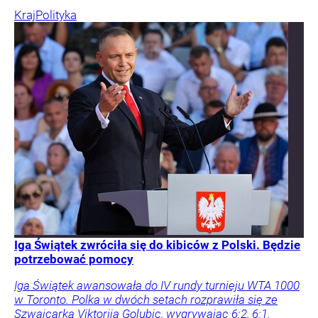
Kraj
Polityka
Iga Świątek zwróciła się do kibiców z Polski. Będzie
potrzebować pomocy
Iga Świątek awansowała do IV rundy turnieju WTA 1000
w Toronto. Polka w dwóch setach rozprawiła się ze
Szwajcarką Viktorija Golubic, wygrywając 6:2, 6:1.