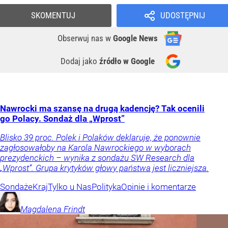
SKOMENTUJ
UDOSTĘPNIJ
Obserwuj nas
w
Google News
Dodaj jako
źródło w Google
Nawrocki ma szansę na drugą kadencję? Tak ocenili
go Polacy. Sondaż dla „Wprost”
Blisko 39 proc. Polek i Polaków deklaruje, że ponownie
zagłosowałoby na Karola Nawrockiego w wyborach
prezydenckich – wynika z sondażu SW Research dla
„Wprost”. Grupa krytyków głowy państwa jest liczniejsza.
Sondaże
Kraj
Tylko u Nas
Polityka
Opinie i komentarze
Magdalena
Frindt