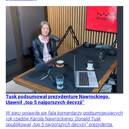
Tusk podsumował prezydenturę Nawrockiego.
Ujawnił „top 5 najgorszych decyzji”
W sieci pojawiła się fala komentarzy podsumowujących
rok rządów Karola Nawrockiego. Donald Tusk
opublikował „top 5 najgorszych decyzji” prezydenta.