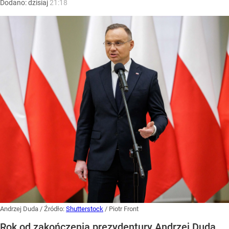
Dodano:
dzisiaj
21:18
Andrzej Duda
/ Źródło:
Shutterstock
/
Piotr Front
Rok od zakończenia prezydentury Andrzej Duda