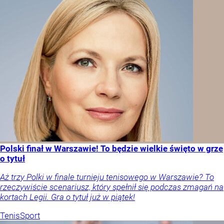
Polski finał w Warszawie! To będzie wielkie święto w grze
o tytuł
Aż trzy Polki w finale turnieju tenisowego w Warszawie? To
rzeczywiście scenariusz, który spełnił się podczas zmagań na
kortach Legii. Gra o tytuł już w piątek!
Tenis
Sport