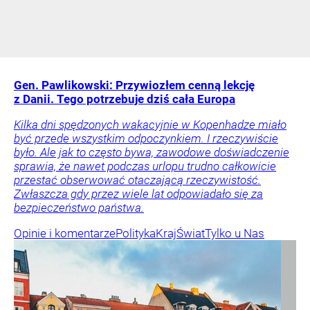
Gen. Pawlikowski: Przywiozłem cenną lekcję
z Danii. Tego potrzebuje dziś cała Europa
Kilka dni spędzonych wakacyjnie w Kopenhadze miało
być przede wszystkim odpoczynkiem. I rzeczywiście
było. Ale jak to często bywa, zawodowe doświadczenie
sprawia, że nawet podczas urlopu trudno całkowicie
przestać obserwować otaczającą rzeczywistość.
Zwłaszcza gdy przez wiele lat odpowiadało się za
bezpieczeństwo państwa.
Opinie i komentarze
Polityka
Kraj
Świat
Tylko u Nas