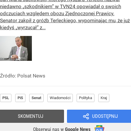
niedawno „szkodnikiem” w TVN24 opowiadał o swoich
odczuciach względem obozu Zjednoczonej Prawicy.
Senator zakpił z gróźb Terleckiego, wypominając mu, że już
kiedyś „wyrzucał” z...
Źródło:
Polsat News
PSL
PiS
Senat
Wiadomości
Polityka
Kraj
SKOMENTUJ
UDOSTĘPNIJ
Obserwuj nas
w
Google News