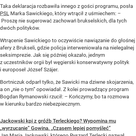
Taka deklaracja rozbawiła innego z gości programu, posła
PSL
Marka Sawickiego, który wtrącił z uśmiechem: –
Proszę nie sugerować zachowań brukselskich, dla tych
dwóch polityków.
Wtrącenie Sawickiego to oczywiście nawiązanie do głośnej
afery z Brukseli, gdzie policja interweniowała na nielegalnej
seksimprezie. Jak się później okazało, jednym
z uczestników orgii był węgierski konserwatywny polityk
i europoseł József Szájer.
Bortniczuk odparł tylko, że Sawicki ma dziwne skojarzenia,
a on „nie o tym” opowiadał. Z kolei prowadzący program
Bogdan Rymanowski rzucił: – Kończymy, bo ta rozmowa
w kierunku bardzo niebezpiecznym.
Jackowski kpi z gróźb Terleckiego? Wypomina mu
„wyrzucanie” Gowina. „Czasem lepiej pomyśleć”
Jan Maria Jackowski, którego Ryszard Terlecki nazwał