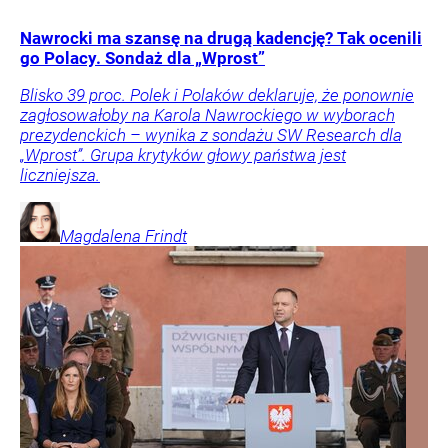
Nawrocki ma szansę na drugą kadencję? Tak ocenili
go Polacy. Sondaż dla „Wprost”
Blisko 39 proc. Polek i Polaków deklaruje, że ponownie
zagłosowałoby na Karola Nawrockiego w wyborach
prezydenckich – wynika z sondażu SW Research dla
„Wprost”. Grupa krytyków głowy państwa jest
liczniejsza.
Magdalena
Frindt