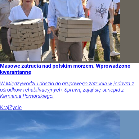
Masowe zatrucia nad polskim morzem. Wprowadzono
kwarantannę
W Międzywodziu doszło do grupowego zatrucia w jednym z
ośrodków rehabilitacyjnych. Sprawą zajął się sanepid z
Kamienia Pomorskiego.
Kraj
Życie