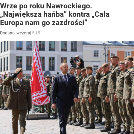
Wrze po roku Nawrockiego.
„Największa hańba” kontra „Cała
Europa nam go zazdrości”
Dodano:
wczoraj
5:15