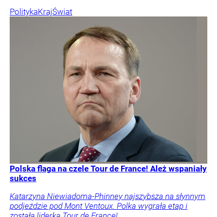
Polityka
Kraj
Świat
Polska flaga na czele Tour de France! Ależ wspaniały
sukces
Katarzyna Niewiadoma-Phinney najszybsza na słynnym
podjeździe pod Mont Ventoux. Polka wygrała etap i
została liderką Tour de France!