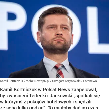
Kamil Bortniczuk
Źródło:
Newspix.pl
/
Grzegorz Krzyzewski / Fotonews
Kamil Bortniczuk w Polsat News zaapelował,
by zwaśnieni Terlecki i Jackowski „spotkali się
w którymś z pokojów hotelowych i spędzili
ze sobą kilka godzin”. To miałoby dać im czas