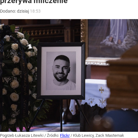
przerywa milczenie
Dodano:
dzisiaj
18:53
Pogrzeb Łukasza Litewki
/ Źródło:
Flickr
/
Klub Lewicy, Zack Masternak