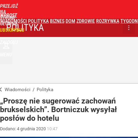
PRZEJDŹ
NA
WPROST
STRONĘ
WIADOMOŚCI
POLITYKA
BIZNES
DOM
ZDROWIE
ROZRYWKA
TYGODN
GŁÓWNĄ
POLITYKA
UBSKRYBUJ
ZALOGUJ
MENU
Wiadomości
/
Polityka
„Proszę nie sugerować zachowań
brukselskich”. Bortniczuk wysyłał
posłów do hotelu
Dodano:
4
grudnia
2020
10:47