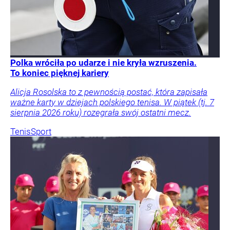
Polka wróciła po udarze i nie kryła wzruszenia.
To koniec pięknej kariery
Alicja Rosolska to z pewnością postać, która zapisała
ważne karty w dziejach polskiego tenisa. W piątek (tj. 7
sierpnia 2026 roku) rozegrała swój ostatni mecz.
Tenis
Sport