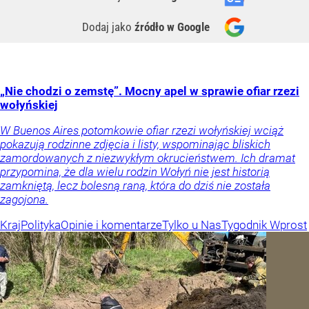
Dodaj jako
źródło w Google
„Nie chodzi o zemstę”. Mocny apel w sprawie ofiar rzezi
wołyńskiej
W Buenos Aires potomkowie ofiar rzezi wołyńskiej wciąż
pokazują rodzinne zdjęcia i listy, wspominając bliskich
zamordowanych z niezwykłym okrucieństwem. Ich dramat
przypomina, że dla wielu rodzin Wołyń nie jest historią
zamkniętą, lecz bolesną raną, która do dziś nie została
zagojona.
Kraj
Polityka
Opinie i komentarze
Tylko u Nas
Tygodnik Wprost