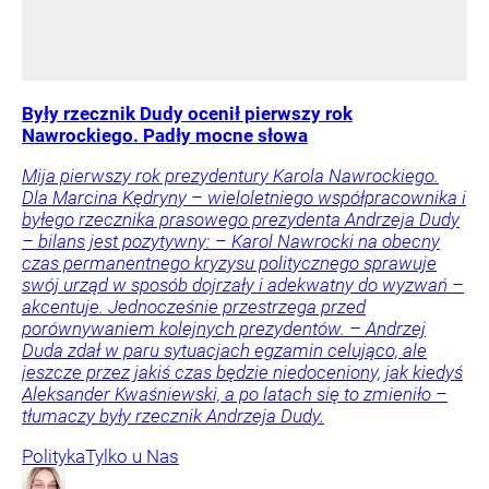
Były rzecznik Dudy ocenił pierwszy rok
Nawrockiego. Padły mocne słowa
Mija pierwszy rok prezydentury Karola Nawrockiego.
Dla Marcina Kędryny – wieloletniego współpracownika i
byłego rzecznika prasowego prezydenta Andrzeja Dudy
– bilans jest pozytywny: – Karol Nawrocki na obecny
czas permanentnego kryzysu politycznego sprawuje
swój urząd w sposób dojrzały i adekwatny do wyzwań –
akcentuje. Jednocześnie przestrzega przed
porównywaniem kolejnych prezydentów. – Andrzej
Duda zdał w paru sytuacjach egzamin celująco, ale
jeszcze przez jakiś czas będzie niedoceniony, jak kiedyś
Aleksander Kwaśniewski, a po latach się to zmieniło –
tłumaczy były rzecznik Andrzeja Dudy.
Polityka
Tylko u Nas