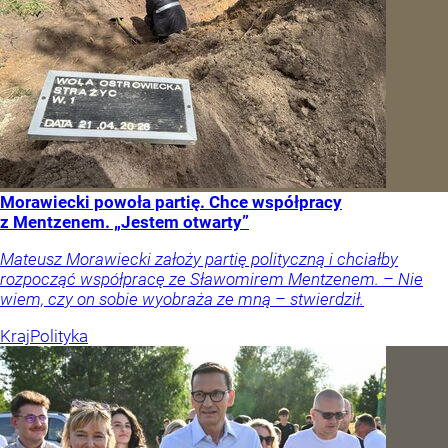
Morawiecki powoła partię. Chce współpracy
z Mentzenem. „Jestem otwarty”
Mateusz Morawiecki założy partię polityczną i chciałby
rozpocząć współpracę ze Sławomirem Mentzenem. – Nie
wiem, czy on sobie wyobraża ze mną – stwierdził.
Kraj
Polityka