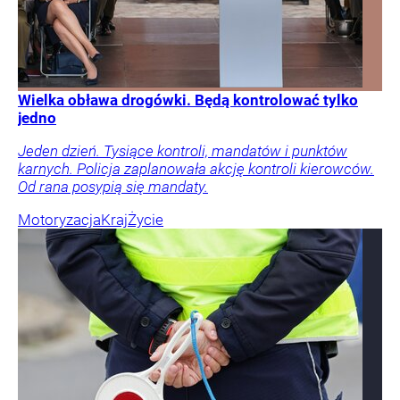
Wielka obława drogówki. Będą kontrolować tylko
jedno
Jeden dzień. Tysiące kontroli, mandatów i punktów
karnych. Policja zaplanowała akcję kontroli kierowców.
Od rana posypią się mandaty.
Motoryzacja
Kraj
Życie