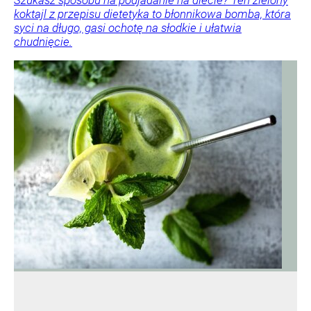
Szukasz sposobu na podjadanie na diecie? Ten zielony
koktajl z przepisu dietetyka to błonnikowa bomba, która
syci na długo, gasi ochotę na słodkie i ułatwia
chudnięcie.