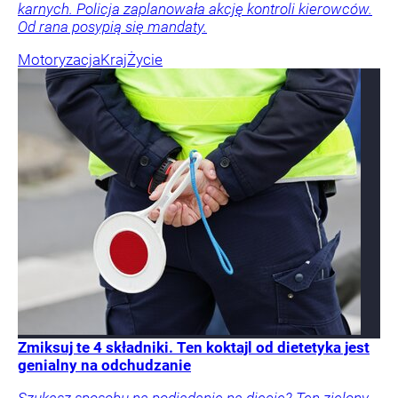
karnych. Policja zaplanowała akcję kontroli kierowców.
Od rana posypią się mandaty.
Motoryzacja
Kraj
Życie
Zmiksuj te 4 składniki. Ten koktajl od dietetyka jest
genialny na odchudzanie