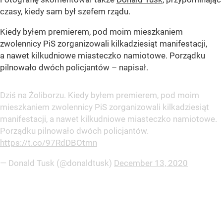
czasy, kiedy sam był szefem rządu.
Kiedy byłem premierem, pod moim mieszkaniem
zwolennicy PiS zorganizowali kilkadziesiąt manifestacji,
a nawet kilkudniowe miasteczko namiotowe. Porządku
pilnowało dwóch policjantów
– napisał.
Dziś na Żoliborzu. Kiedy byłem premierem, pod moim
mieszkaniem zwolennicy PiS zorganizowali kilkadziesiąt
manifestacji, a nawet kilkudniowe miasteczko namiotowe.
Porządku pilnowało dwóch policjantów.
https://t.co/97RdDBOtmn
— Donald Tusk (@donaldtusk)
December 13, 2020