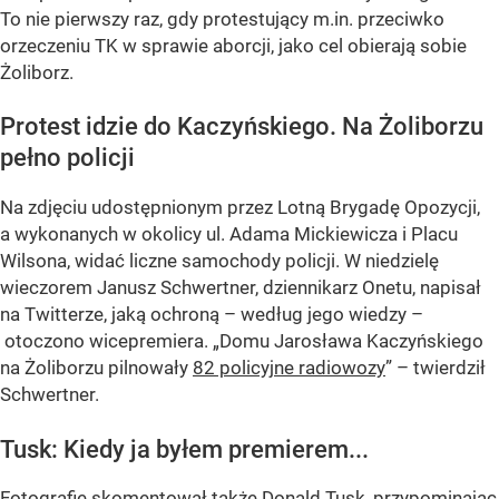
To nie pierwszy raz, gdy protestujący m.in. przeciwko
orzeczeniu TK w sprawie aborcji, jako cel obierają sobie
Żoliborz.
Protest idzie do Kaczyńskiego. Na Żoliborzu
pełno policji
Na zdjęciu udostępnionym przez Lotną Brygadę Opozycji,
a wykonanych w okolicy ul. Adama Mickiewicza i Placu
Wilsona, widać liczne samochody policji. W niedzielę
wieczorem Janusz Schwertner, dziennikarz Onetu, napisał
na Twitterze, jaką ochroną – według jego wiedzy –
otoczono wicepremiera. „Domu Jarosława Kaczyńskiego
na Żoliborzu pilnowały
82 policyjne radiowozy
” – twierdził
Schwertner.
Tusk: Kiedy ja byłem premierem...
Fotografię skomentował także
Donald Tusk
, przypominając