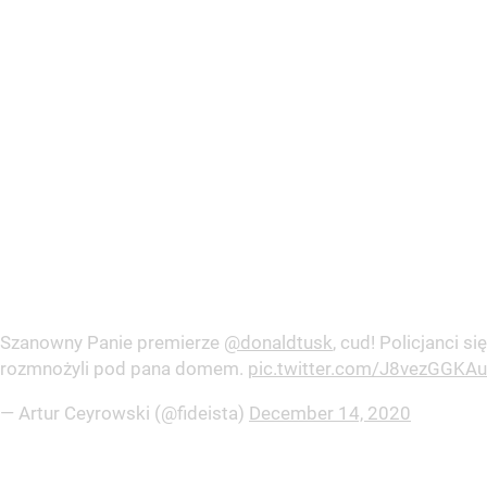
Szanowny Panie premierze
@donaldtusk
, cud! Policjanci się
rozmnożyli pod pana domem.
pic.twitter.com/J8vezGGKAu
— Artur Ceyrowski (@fideista)
December 14, 2020