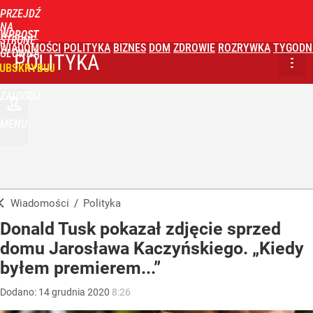
PRZEJDŹ
NA
WPROST
STRONĘ
WIADOMOŚCI
POLITYKA
BIZNES
DOM
ZDROWIE
ROZRYWKA
TYGODN
GŁÓWNĄ
POLITYKA
UBSKRYBUJ
ZALOGUJ
MENU
Wiadomości
/
Polityka
Donald Tusk pokazał zdjęcie sprzed
domu Jarosława Kaczyńskiego. „Kiedy
byłem premierem...”
Dodano:
14
grudnia
2020
8:26