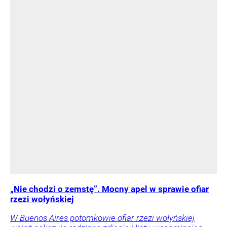
„Nie chodzi o zemstę”. Mocny apel w sprawie ofiar
rzezi wołyńskiej
W Buenos Aires potomkowie ofiar rzezi wołyńskiej