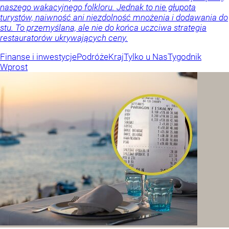
naszego wakacyjnego folkloru. Jednak to nie głupota
turystów, naiwność ani niezdolność mnożenia i dodawania do
stu. To przemyślana, ale nie do końca uczciwa strategia
restauratorów ukrywających ceny.
Finanse i inwestycje
Podróże
Kraj
Tylko u Nas
Tygodnik
Wprost