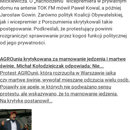
Mickiewicza. O
„nachodzeniu”
wicepremiera w prywatnym
domu na antenie TOK FM mówił Paweł Kowal, a później
Jarosław Gowin. Zarówno polityk Koalicji Obywatelskiej,
jak i wicepremier z Porozumienia skrytykowali takie
postępowanie. Podkreślali, że protestujący powinni
rozgraniczyć sprawowanie przez kogoś funkcji politycznej
od jego prywatności.
AGROunia krytykowana za marnowanie jedzenia i martwe
świnie. Michał Kołodziejczak odpowiada: Nie...
Protest AGROunii, która rozrzuciła w Warszawie jajka
czy martwe świnie, wywołał mieszane odczucia wielu osób.
Pojawiły się apele, w których nie podważano sensu
protestu, ale wskazywano, że to marnowanie jedzenia.
Na krytykę postanowił...