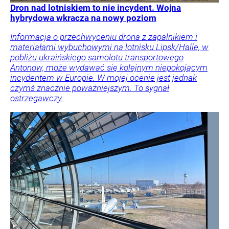
Dron nad lotniskiem to nie incydent. Wojna
hybrydowa wkracza na nowy poziom
Informacja o przechwyceniu drona z zapalnikiem i
materiałami wybuchowymi na lotnisku Lipsk/Halle, w
pobliżu ukraińskiego samolotu transportowego
Antonow, może wydawać się kolejnym niepokojącym
incydentem w Europie. W mojej ocenie jest jednak
czymś znacznie poważniejszym. To sygnał
ostrzegawczy.