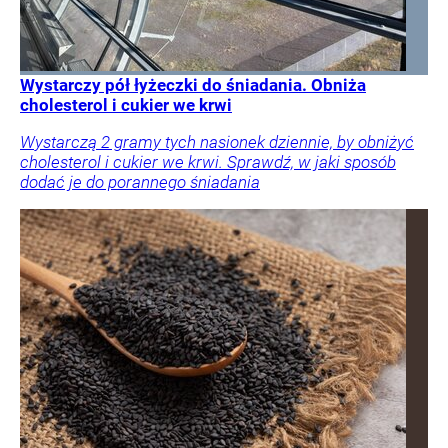
Wystarczy pół łyżeczki do śniadania. Obniża
cholesterol i cukier we krwi
Wystarczą 2 gramy tych nasionek dziennie, by obniżyć
cholesterol i cukier we krwi. Sprawdź, w jaki sposób
dodać je do porannego śniadania