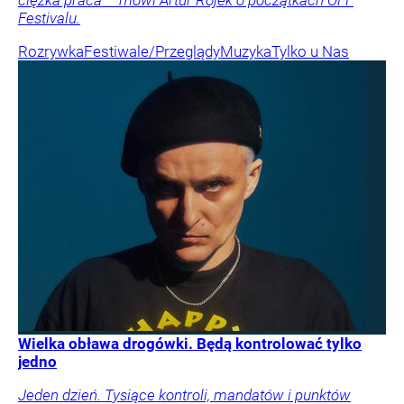
ciężka praca – mówi Artur Rojek o początkach OFF
Festivalu.
Rozrywka
Festiwale/Przeglądy
Muzyka
Tylko u Nas
Wielka obława drogówki. Będą kontrolować tylko
jedno
Jeden dzień. Tysiące kontroli, mandatów i punktów