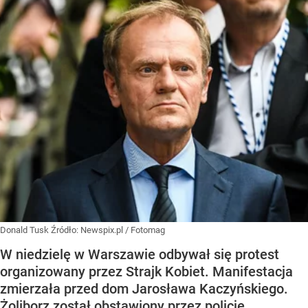
Donald Tusk
Źródło:
Newspix.pl
/
Fotomag
W niedzielę w Warszawie odbywał się protest
organizowany przez Strajk Kobiet. Manifestacja
zmierzała przed dom Jarosława Kaczyńskiego.
Żoliborz został obstawiony przez policję,