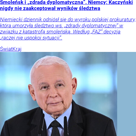
Smoleńsk i „zdrada dyplomatyczna”. Niemcy: Kaczyński
nigdy nie zaakceptował wyników śledztwa
Niemiecki dziennik odniósł się do wyroku polskiej prokuratury,
która umorzyła śledztwo ws. „zdrady dyplomatycznej” w
związku z katastrofą smoleńską. Według „FAZ” decyzja
„raczej nie uspokoi sytuacji”.
Świat
Kraj