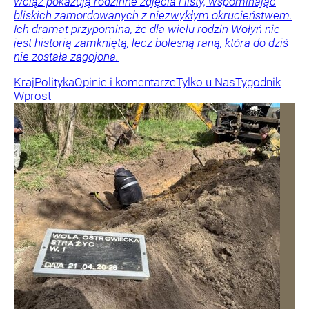
wciąż pokazują rodzinne zdjęcia i listy, wspominając
bliskich zamordowanych z niezwykłym okrucieństwem.
Ich dramat przypomina, że dla wielu rodzin Wołyń nie
jest historią zamkniętą, lecz bolesną raną, która do dziś
nie została zagojona.
Kraj
Polityka
Opinie i komentarze
Tylko u Nas
Tygodnik
Wprost