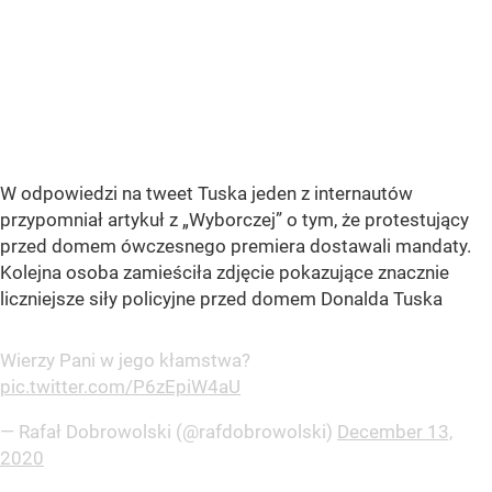
W odpowiedzi na tweet Tuska jeden z internautów
przypomniał artykuł z
„Wyborczej”
o tym, że protestujący
przed domem ówczesnego premiera dostawali mandaty.
Kolejna osoba zamieściła zdjęcie pokazujące znacznie
liczniejsze siły policyjne przed domem Donalda Tuska
Wierzy Pani w jego kłamstwa?
pic.twitter.com/P6zEpiW4aU
— Rafał Dobrowolski (@rafdobrowolski)
December 13,
2020