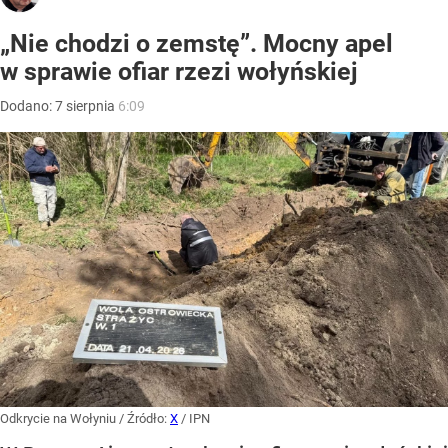
„Nie chodzi o zemstę”. Mocny apel
w sprawie ofiar rzezi wołyńskiej
Dodano:
7
sierpnia
6:09
Odkrycie na Wołyniu
/ Źródło:
X
/
IPN