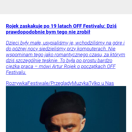
Rojek zaskakuje po 19 latach OFF Festivalu: Dziś
prawdopodobnie bym tego nie zrobił
Dzieci były małe, usypialiśmy je, wchodziliśmy na górę i
do późnej nocy siedzieliśmy przy komputerach. Nie
wspominam tego jako romantycznego czasu, za którym
dziś szczególnie tęsknię. To była po prostu bardzo
ciężka praca – mówi Artur Rojek o początkach OFF
Festivalu.
Rozrywka
Festiwale/Przeglądy
Muzyka
Tylko u Nas