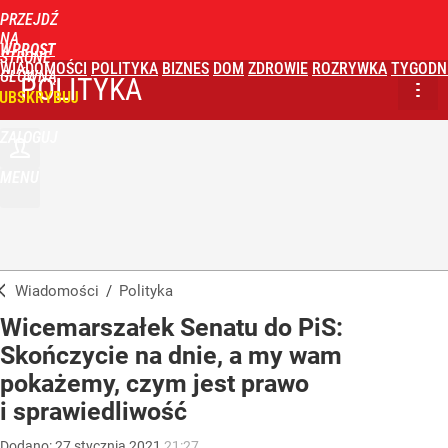
PRZEJDŹ
NA
WPROST
STRONĘ
WIADOMOŚCI
POLITYKA
BIZNES
DOM
ZDROWIE
ROZRYWKA
TYGODN
GŁÓWNĄ
POLITYKA
UBSKRYBUJ
ZALOGUJ
MENU
Wiadomości
/
Polityka
Wicemarszałek Senatu do PiS:
Skończycie na dnie, a my wam
pokażemy, czym jest prawo
i sprawiedliwość
Dodano:
27
stycznia
2021
21:27