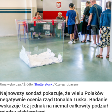
Urna wyborcza
/ Źródło:
Shutterstock
/
Czerep rubaszny
Najnowszy sondaż pokazuje, że wielu Polaków
negatywnie ocenia rząd Donalda Tuska. Badanie
wskazuje też jednak na niemal całkowity podział
między elektoratami.