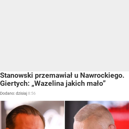
Stanowski przemawiał u Nawrockiego.
Giertych: „Wazelina jakich mało”
Dodano:
dzisiaj
8:56