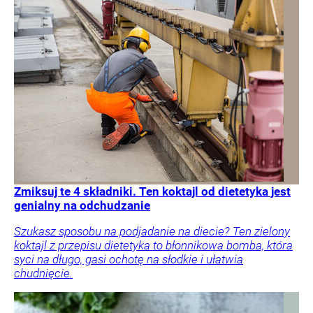
Zmiksuj te 4 składniki. Ten koktajl od dietetyka jest
genialny na odchudzanie
Szukasz sposobu na podjadanie na diecie? Ten zielony
koktajl z przepisu dietetyka to błonnikowa bomba, która
syci na długo, gasi ochotę na słodkie i ułatwia
chudnięcie.