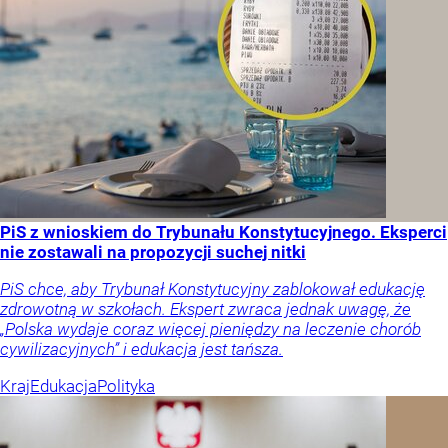
PiS z wnioskiem do Trybunału Konstytucyjnego. Eksperci
nie zostawali na propozycji suchej nitki
PiS chce, aby Trybunał Konstytucyjny zablokował edukację
zdrowotną w szkołach. Ekspert zwraca jednak uwagę, że
„Polska wydaje coraz więcej pieniędzy na leczenie chorób
cywilizacyjnych” i edukacja jest tańsza.
Kraj
Edukacja
Polityka