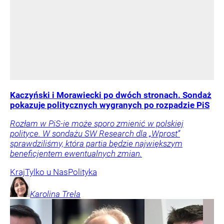
Kaczyński i Morawiecki po dwóch stronach. Sondaż
pokazuje politycznych wygranych po rozpadzie PiS
Rozłam w PiS-ie może sporo zmienić w polskiej
polityce. W sondażu SW Research dla „Wprost”
sprawdziliśmy, która partia będzie największym
beneficjentem ewentualnych zmian.
Kraj
Tylko u Nas
Polityka
Karolina
Trela