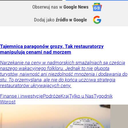
Obserwuj nas
w
Google News
Dodaj jako
źródło w Google
Tajemnica paragonów grozy. Tak restauratorzy
manipulują cenami nad morzem
Narzekanie na ceny w nadmorskich smażalniach są częścią
naszego wakacyjnego folkloru. Jednak to nie głupota
turystów, naiwność ani niezdolność mnożenia i dodawania do
stu. To przemyślana, ale nie do końca uczciwa strategia
restauratorów ukrywających ceny.
Finanse i inwestycje
Podróże
Kraj
Tylko u Nas
Tygodnik
Wprost