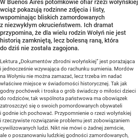
W Buenos Aires potomkowie ofiar rzezi wołyńskiej
wciąż pokazują rodzinne zdjęcia i listy,
wspominając bliskich zamordowanych
z niezwykłym okrucieństwem. Ich dramat
przypomina, że dla wielu rodzin Wołyń nie jest
historią zamkniętą, lecz bolesną raną, która
do dziś nie została zagojona.
Lektura „Dokumentów zbrodni wołyńskiej” jest porażająca
i jednocześnie wzywająca do rachunku sumienia. Mordów
na Wołyniu nie można zamazać, lecz trzeba im nadać
właściwe miejsce w świadomości historycznej. Tak jak
godny pochówek i troska o grób świadczy o miłości dzieci
do rodziców, tak wspólnota państwowa ma obowiązek
zatroszczyć się o swoich pomordowanych obywateli
i godnie ich pochować. Przypomnienie o rzezi wołyńskiej
i rzeczywiste rozwiązanie problemu jest zobowiązaniem
cywilizowanych ludzi. Nikt nie mówi o żadnej zemście,
ale o poszanowaniu ludzkiej godności zamordowanych,