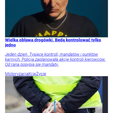
Wielka obława drogówki. Będą kontrolować tylko
jedno
Jeden dzień. Tysiące kontroli, mandatów i punktów
karnych. Policja zaplanowała akcję kontroli kierowców.
Od rana posypią się mandaty.
Motoryzacja
Kraj
Życie