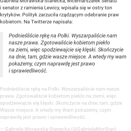
Gabriela Morawska-Stanecka, wicemarszałek Senatu
i senator z ramienia Lewicy, wpisała się w ostry ton
krytyków. Polityk zarzuciła rządzącym odebranie praw
kobietom. Na Twitterze napisała:
Podnieśliście rękę na Polki. Wyszarpaliście nam
nasze prawa. Zgotowaliście kobietom piekło
na ziemi, więc spodziewajcie się klęski. Skończycie
na dnie, tam, gdzie wasze miejsce. A wtedy my wam
pokażemy, czym naprawdę jest prawo
i sprawiedliwość.
Podnieśliście rękę na Polki. Wyszarpaliście nam nasze
prawa. Zgotowaliście kobietom piekło na ziemi, więc
spodziewajcie się klęski. Skończycie na dnie, tam, gdzie
Wasze miejsce. A wtedy my Wam pokażemy, czym
naprawdę jest prawo i sprawiedliwość.
— Gabriela Morawska-Stanecka (@GabrielaMorStan)