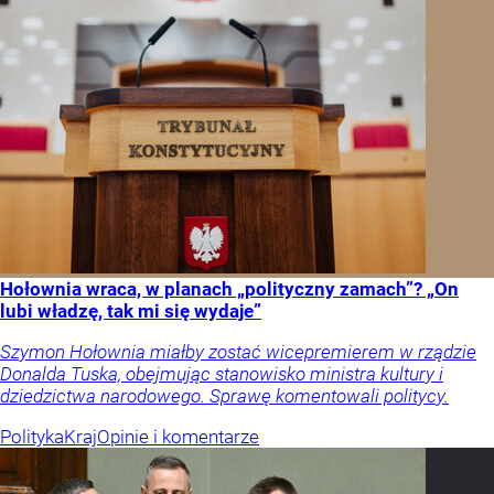
Hołownia wraca, w planach „polityczny zamach”? „On
lubi władzę, tak mi się wydaje”
Szymon Hołownia miałby zostać wicepremierem w rządzie
Donalda Tuska, obejmując stanowisko ministra kultury i
dziedzictwa narodowego. Sprawę komentowali politycy.
Polityka
Kraj
Opinie i komentarze