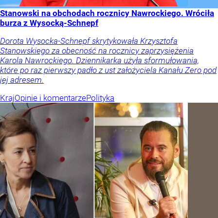
Stanowski na obchodach rocznicy Nawrockiego. Wróciła
burza z Wysocką-Schnepf
Dorota Wysocka-Schnepf skrytykowała Krzysztofa
Stanowskiego za obecność na rocznicy zaprzysiężenia
Karola Nawrockiego. Dziennikarka użyła sformułowania,
które po raz pierwszy padło z ust założyciela Kanału Zero pod
jej adresem.
Kraj
Opinie i komentarze
Polityka