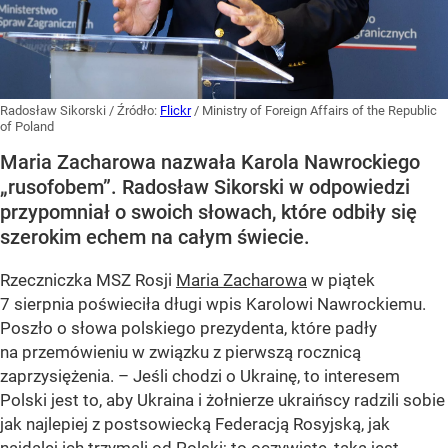
Radosław Sikorski
/ Źródło:
Flickr
/
Ministry of Foreign Affairs of the Republic
of Poland
Maria Zacharowa nazwała Karola Nawrockiego
„rusofobem”. Radosław Sikorski w odpowiedzi
przypomniał o swoich słowach, które odbiły się
szerokim echem na całym świecie.
Rzeczniczka MSZ Rosji
Maria Zacharowa
w piątek
7 sierpnia poświeciła długi wpis Karolowi Nawrockiemu.
Poszło o słowa polskiego prezydenta, które padły
na przemówieniu w związku z pierwszą rocznicą
zaprzysiężenia. – Jeśli chodzi o Ukrainę, to interesem
Polski jest to, aby Ukraina i żołnierze ukraińscy radzili sobie
jak najlepiej z postsowiecką Federacją Rosyjską, jak
najdalej ich trzymali od Polski; to oczywiste, taka jest