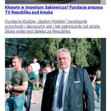
Kłopoty w imperium Sakiewicza? Fundacja prezesa
TV Republika pod kreską
Fundacja Klubów „Gazety Polskiej” zwiększyła
przychody i darowizny, ale i tak zakończyła rok stratą.
Skala wpłat jest daleko za Republiką.