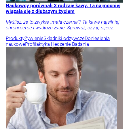
Naukowcy porównali 3 rodzaje kawy. Ta najmocniej
wiązała się z dłuższym życiem
Myślisz, że to zwykła „mała czarna”? Ta kawa najsilniej
chroni serce i wydłuża życie. Sprawdź, czy ją pijesz.
Produkty
Żywienie
Składniki odżywcze
Doniesienia
naukowe
Profilaktyka i leczenie
Badania