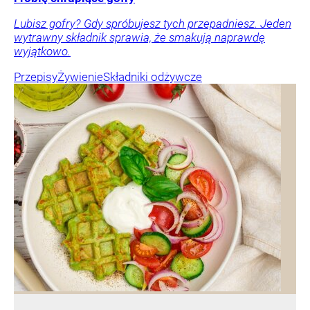
Lubisz gofry? Gdy spróbujesz tych przepadniesz. Jeden
wytrawny składnik sprawia, że smakują naprawdę
wyjątkowo.
Przepisy
Żywienie
Składniki odżywcze