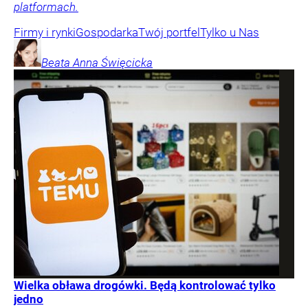
platformach.
Firmy i rynki
Gospodarka
Twój portfel
Tylko u Nas
Beata Anna
Święcicka
Wielka obława drogówki. Będą kontrolować tylko
jedno