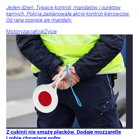
Jeden dzień. Tysiące kontroli, mandatów i punktów
karnych. Policja zaplanowała akcję kontroli kierowców.
Od rana posypią się mandaty.
Motoryzacja
Kraj
Życie
Z cukinii nie smażę placków. Dodaję mozzarellę
i robię chrupiące gofry