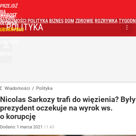
PRZEJDŹ
NA
WPROST
STRONĘ
WIADOMOŚCI
POLITYKA
BIZNES
DOM
ZDROWIE
ROZRYWKA
TYGODN
GŁÓWNĄ
POLITYKA
UBSKRYBUJ
ZALOGUJ
MENU
Wiadomości
/
Polityka
Nicolas Sarkozy trafi do więzienia? Były
prezydent oczekuje na wyrok ws.
o korupcję
Dodano:
1
marca
2021
11:43