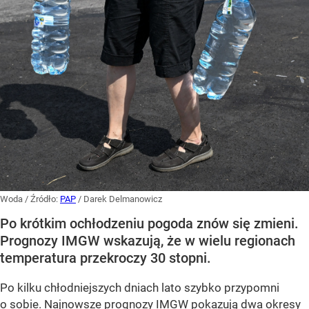
Woda
/ Źródło:
PAP
/
Darek Delmanowicz
Po krótkim ochłodzeniu pogoda znów się zmieni.
Prognozy IMGW wskazują, że w wielu regionach
temperatura przekroczy 30 stopni.
Po kilku chłodniejszych dniach lato szybko przypomni
o sobie. Najnowsze prognozy IMGW pokazują dwa okresy