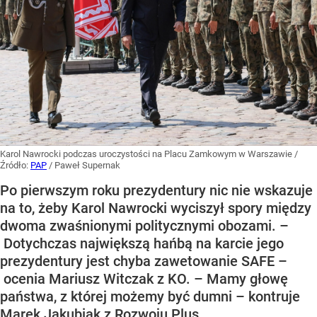
Karol Nawrocki podczas uroczystości na Placu Zamkowym w Warszawie
/
Źródło:
PAP
/
Paweł Supernak
Po pierwszym roku prezydentury nic nie wskazuje
na to, żeby Karol Nawrocki wyciszył spory między
dwoma zwaśnionymi politycznymi obozami. –
Dotychczas największą hańbą na karcie jego
prezydentury jest chyba zawetowanie SAFE –
ocenia Mariusz Witczak z KO. – Mamy głowę
państwa, z której możemy być dumni – kontruje
Marek Jakubiak z Rozwoju Plus.