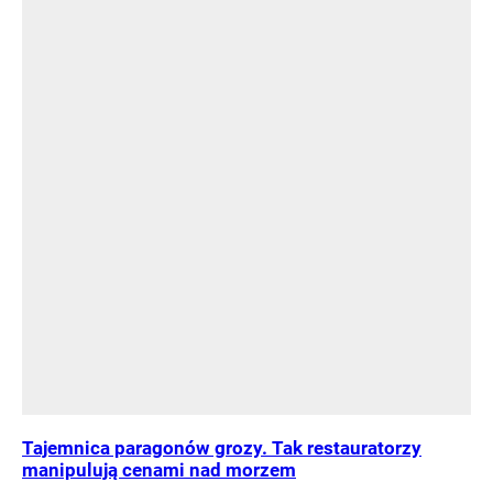
Tajemnica paragonów grozy. Tak restauratorzy
manipulują cenami nad morzem