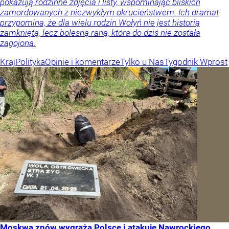
pokazują rodzinne zdjęcia i listy, wspominając bliskich
zamordowanych z niezwykłym okrucieństwem. Ich dramat
przypomina, że dla wielu rodzin Wołyń nie jest historią
zamkniętą, lecz bolesną raną, która do dziś nie została
zagojona.
Kraj
Polityka
Opinie i komentarze
Tylko u Nas
Tygodnik Wprost
Moskwa znów wygraża Polsce i atakuje Nawrockiego.