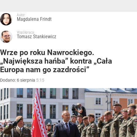
Autor:
Magdalena Frindt
Współpraca:
Tomasz Stankiewicz
Wrze po roku Nawrockiego.
„Największa hańba” kontra „Cała
Europa nam go zazdrości”
Dodano:
6
sierpnia
5:15