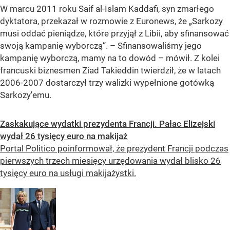
W marcu 2011 roku Saif al-Islam Kaddafi, syn zmarłego
dyktatora, przekazał w rozmowie z Euronews, że „Sarkozy
musi oddać pieniądze, które przyjął z Libii, aby sfinansować
swoją kampanię wyborczą”. – Sfinansowaliśmy jego
kampanię wyborczą, mamy na to dowód – mówił. Z kolei
francuski biznesmen Ziad Takieddin twierdził, że w latach
2006-2007 dostarczył trzy walizki wypełnione gotówką
Sarkozy'emu.
Zaskakujące wydatki prezydenta Francji. Pałac Elizejski
wydał 26 tysięcy euro na makijaż
Portal Politico poinformował, że prezydent Francji podczas
pierwszych trzech miesięcy urzędowania wydał blisko 26
tysięcy euro na usługi makijażystki.