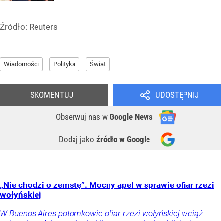
Źródło:
Reuters
Wiadomości
Polityka
Świat
SKOMENTUJ
UDOSTĘPNIJ
Obserwuj nas
w
Google News
Dodaj jako
źródło w Google
„Nie chodzi o zemstę”. Mocny apel w sprawie ofiar rzezi
wołyńskiej
W Buenos Aires potomkowie ofiar rzezi wołyńskiej wciąż