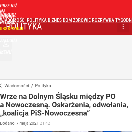
PRZEJDŹ
NA
WPROST
STRONĘ
WIADOMOŚCI
POLITYKA
BIZNES
DOM
ZDROWIE
ROZRYWKA
TYGODN
GŁÓWNĄ
POLITYKA
UBSKRYBUJ
ZALOGUJ
MENU
Wiadomości
/
Polityka
Wrze na Dolnym Śląsku między PO
a Nowoczesną. Oskarżenia, odwołania,
„koalicja PiS-Nowoczesna”
Dodano:
7
maja
2021
21:42