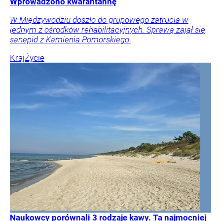
Wprowadzono kwarantannę
W Międzywodziu doszło do grupowego zatrucia w
jednym z ośrodków rehabilitacyjnych. Sprawą zajął się
sanepid z Kamienia Pomorskiego.
Kraj
Życie
Naukowcy porównali 3 rodzaje kawy. Ta najmocniej