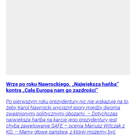
Wrze po roku Nawrockiego. „Największa hańba”
kontra „Cała Europa nam go zazdrości”
Po pierwszym roku prezydentury nic nie wskazuje na to,
żeby Karol Nawrocki wyciszył spory między dwoma
zwaśnionymi politycznymi obozami. – Dotychczas
największą hańbą na karcie jego prezydentury jest
chyba zawetowanie SAFE – ocenia Mariusz Witczak z
KO. – Mamy głowę państwa, z której możemy być