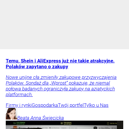
Temu, Shein i AliExpress już nie takie atrakcyjne.
Polaków zapytano o zakupy
Nowe unijne cła zmieniły zakupowe przyzwyczajenia
Polaków. Sondaż dla „Wprost” pokazuje, że niemal
połowa badanych ograniczyła zakupy na azjatyckich
platformach.
Firmy i rynki
Gospodarka
Twój portfel
Tylko u Nas
Beata Anna
Święcicka