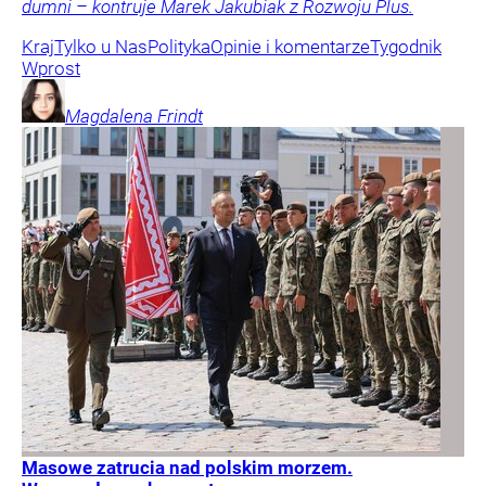
dumni – kontruje Marek Jakubiak z Rozwoju Plus.
Kraj
Tylko u Nas
Polityka
Opinie i komentarze
Tygodnik
Wprost
Magdalena
Frindt
Masowe zatrucia nad polskim morzem.