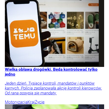
Wielka obława drogówki. Będą kontrolować tylko
jedno
Jeden dzień. Tysiące kontroli, mandatów i punktów
karnych. Policja zaplanowała akcję kontroli kierowców.
Od rana posypią się mandaty.
Motoryzacja
Kraj
Życie