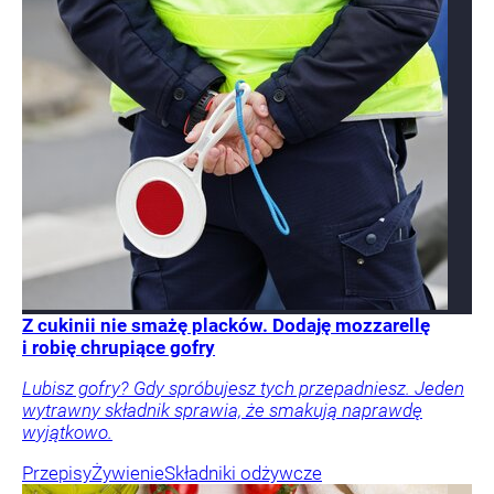
Z cukinii nie smażę placków. Dodaję mozzarellę
i robię chrupiące gofry
Lubisz gofry? Gdy spróbujesz tych przepadniesz. Jeden
wytrawny składnik sprawia, że smakują naprawdę
wyjątkowo.
Przepisy
Żywienie
Składniki odżywcze