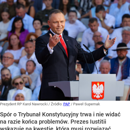
Prezydent RP Karol Nawrocki
/ Źródło:
PAP
/
Paweł Supernak
Spór o Trybunał Konstytucyjny trwa i nie widać
na razie końca problemów. Prezes Iustitii
wskazuje na kwestię, którą musi rozwiązać