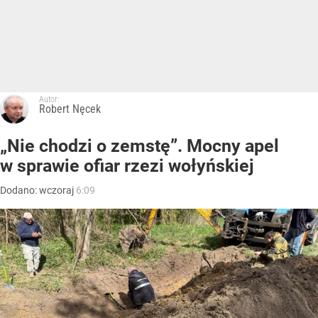
Autor:
Robert Nęcek
„Nie chodzi o zemstę”. Mocny apel
w sprawie ofiar rzezi wołyńskiej
Dodano:
wczoraj
6:09