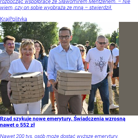
rozpocząć współpracę ze Sławomirem Mentzenem. – Nie
wiem, czy on sobie wyobraża ze mną – stwierdził.
Kraj
Polityka
Rząd szykuje nowe emerytury. Świadczenia wzrosną
nawet o 552 zł
Nawet 200 tys. osób może dostać wyższe emerytury.