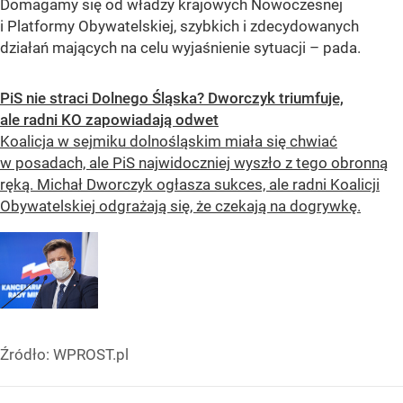
Domagamy się od władzy krajowych Nowoczesnej
i Platformy Obywatelskiej, szybkich i zdecydowanych
działań mających na celu wyjaśnienie sytuacji – pada.
PiS nie straci Dolnego Śląska? Dworczyk triumfuje,
ale radni KO zapowiadają odwet
Koalicja w sejmiku dolnośląskim miała się chwiać
w posadach, ale PiS najwidoczniej wyszło z tego obronną
ręką. Michał Dworczyk ogłasza sukces, ale radni Koalicji
Obywatelskiej odgrażają się, że czekają na dogrywkę.
Źródło:
WPROST.pl