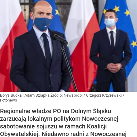
Borys Budka i Adam Szłapka
Źródło:
Newspix.pl
/
Grzegorz Krzyzewski /
Fotonews
Regionalne władze PO na Dolnym Śląsku
zarzucają lokalnym politykom Nowoczesnej
sabotowanie sojuszu w ramach Koalicji
Obywatelskiej. Niedawno radni z Nowoczesnej