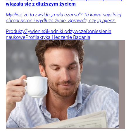
wiązała się z dłuższym życiem
Myślisz, że to zwykła „mała czarna”? Ta kawa najsilniej
chroni serce i wydłuża życie. Sprawdź, czy ją pijesz.
Produkty
Żywienie
Składniki odżywcze
Doniesienia
naukowe
Profilaktyka i leczenie
Badania