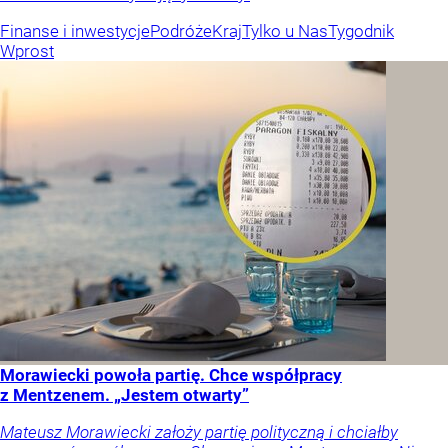
Finanse i inwestycje
Podróże
Kraj
Tylko u Nas
Tygodnik
Wprost
Morawiecki powoła partię. Chce współpracy
z Mentzenem. „Jestem otwarty”
Mateusz Morawiecki założy partię polityczną i chciałby