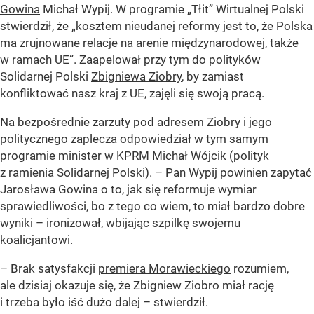
Gowina
Michał Wypij. W programie „Tłit” Wirtualnej Polski
stwierdził, że „kosztem nieudanej reformy jest to, że Polska
ma zrujnowane relacje na arenie międzynarodowej, także
w ramach UE”. Zaapelował przy tym do polityków
Solidarnej Polski
Zbigniewa Ziobry
, by zamiast
konfliktować nasz kraj z UE, zajęli się swoją pracą.
Na bezpośrednie zarzuty pod adresem Ziobry i jego
politycznego zaplecza odpowiedział w tym samym
programie minister w KPRM Michał Wójcik (polityk
z ramienia Solidarnej Polski). – Pan Wypij powinien zapytać
Jarosława Gowina o to, jak się reformuje wymiar
sprawiedliwości, bo z tego co wiem, to miał bardzo dobre
wyniki – ironizował, wbijając szpilkę swojemu
koalicjantowi.
– Brak satysfakcji
premiera Morawieckiego
rozumiem,
ale dzisiaj okazuje się, że Zbigniew Ziobro miał rację
i trzeba było iść dużo dalej – stwierdził.