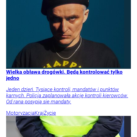
Wielka obława drogówki. Będą kontrolować tylko
jedno
Jeden dzień. Tysiące kontroli, mandatów i punktów
karnych. Policja zaplanowała akcję kontroli kierowców.
Od rana posypią się mandaty.
Motoryzacja
Kraj
Życie