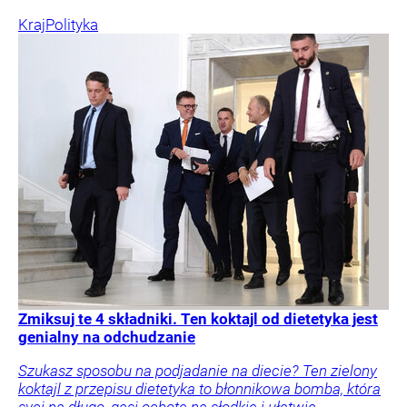
Kraj
Polityka
Zmiksuj te 4 składniki. Ten koktajl od dietetyka jest
genialny na odchudzanie
Szukasz sposobu na podjadanie na diecie? Ten zielony
koktajl z przepisu dietetyka to błonnikowa bomba, która
syci na długo, gasi ochotę na słodkie i ułatwia