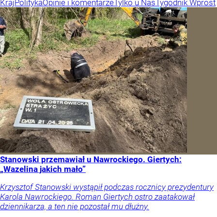
Kraj
Polityka
Opinie i komentarze
Tylko u Nas
Tygodnik Wprost
Stanowski przemawiał u Nawrockiego. Giertych:
„Wazelina jakich mało”
Krzysztof Stanowski wystąpił podczas rocznicy prezydentury
Karola Nawrockiego. Roman Giertych ostro zaatakował
dziennikarza, a ten nie pozostał mu dłużny.