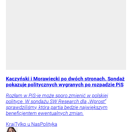
Kaczyński i Morawiecki po dwóch stronach. Sondaż
pokazuje politycznych wygranych po rozpadzie PiS
Rozłam w PiS-ie może sporo zmienić w polskiej
polityce. W sondażu SW Research dla „Wprost”
sprawdziliśmy, która partia będzie największym
beneficjentem ewentualnych zmian.
Kraj
Tylko u Nas
Polityka