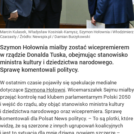
Marcin Kulasek, Władysław Kosiniak-Kamysz, Szymon Hołownia i Włodzimierz
Czarzasty
/ Źródło:
Newspix.pl
/
Damian Burzykowski
Szymon Hołownia miałby zostać wicepremierem
w rządzie Donalda Tuska, obejmując stanowisko
ministra kultury i dziedzictwa narodowego.
Sprawę komentowali politycy.
W ostatnim czasie pojawiły się spekulacje medialne
dotyczące
Szymona Hołowni
. Wicemarszałek Sejmu miałby
przejąć kontrolę nad klubem parlamentarnym Polski 2050
i wejść do rządu, aby objąć stanowisko ministra kultury
i dziedzictwa narodowego oraz wicepremiera. Sprawę
komentowali dla Polsat News politycy. – To są plotki, które
widzę, że są szerzone z innych ugrupowań koalicyjnych
i jest to sytuacja dla mnie dziwna, powiem szczerze –