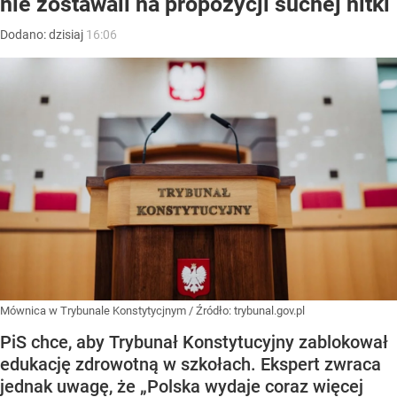
nie zostawali na propozycji suchej nitki
Dodano:
dzisiaj
16:06
Mównica w Trybunale Konstytycjnym
/ Źródło:
trybunal.gov.pl
PiS chce, aby Trybunał Konstytucyjny zablokował
edukację zdrowotną w szkołach. Ekspert zwraca
jednak uwagę, że „Polska wydaje coraz więcej