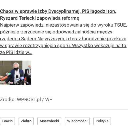
Chaos w sprawie Izby Dyscyplinarnej. PiS łagodzi ton,
Ryszard Terlecki zapowiada reformę
Najpierw zapowiedzi niezastosowania się do wyroku TSUE,
później przerzucanie się odpowiedzialnością między
rządem a Sądem Najwyższym, a teraz łagodzenie przekazu
w sprawie rozstrzygnięcia sporu. Wszystko wskazuje na to,
że PiS idzie w...
Źródło:
WPROST.pl
/
WP
Gowin
Ziobro
Morawiecki
Wiadomości
Polityka