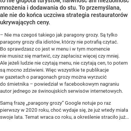
to nie głupota turystów, naiwność ani niezdolność
mnożenia i dodawania do stu. To przemyślana,
ale nie do końca uczciwa strategia restauratorów
ukrywających ceny.
– Nie ma czegoś takiego jak paragony grozy. Są tylko
paragony grozy dla idiotów, którzy nie potrafią czytać.
Bo sprawdzasz co jest w menu i w tym momencie
nie musisz się martwić, czy zapłacisz więcej czy mniej.
Ale jeżeli ludzie nie czytają menu, nie czytają cen, to potem
są mocno zdziwieni. Więc wszystkie te publikacje
w gazetach o paragonach grozy można wyrzucić
do śmietnika – powiedział w facebookowym nagraniu
autor jednego ze świnoujskich serwisów internetowych.
Samą frazę „paragony grozy” Google notuje po raz
pierwszy w 2020 roku, choć wydaje się, że już wtedy miała
swoje lata. Temat wraca co roku, a określenie straciło już...