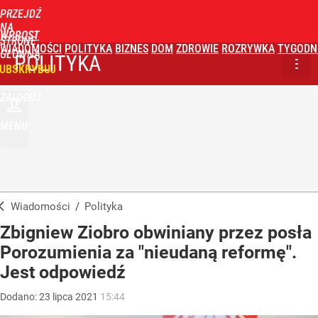
PRZEJDŹ
NA
WPROST
STRONĘ
WIADOMOŚCI
POLITYKA
BIZNES
DOM
ZDROWIE
ROZRYWKA
TYGODN
GŁÓWNĄ
POLITYKA
UBSKRYBUJ
ZALOGUJ
MENU
Wiadomości
/
Polityka
Zbigniew Ziobro obwiniany przez posła
Porozumienia za "nieudaną reformę".
Jest odpowiedź
Dodano:
23
lipca
2021
15:44