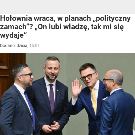
Hołownia wraca, w planach „polityczny
zamach”? „On lubi władzę, tak mi się
wydaje”
Dodano:
dzisiaj
15:01