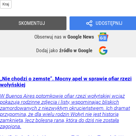
Kraj
SKOMENTUJ
UDOSTĘPNIJ
Obserwuj nas
w
Google News
Dodaj jako
źródło w Google
„Nie chodzi o zemstę”. Mocny apel w sprawie ofiar rzezi
wołyńskiej
W Buenos Aires potomkowie ofiar rzezi wołyńskiej wciąż
pokazują rodzinne zdjęcia i listy, wspominając bliskich
zamordowanych z niezwykłym okrucieństwem. Ich dramat
przypomina, że dla wielu rodzin Wołyń nie jest historią
zamkniętą, lecz bolesną raną, która do dziś nie została
zagojona.