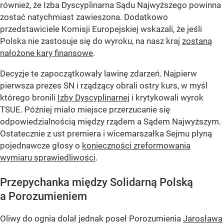
również, że Izba Dyscyplinarna Sądu Najwyższego powinna
zostać natychmiast zawieszona. Dodatkowo
przedstawiciele Komisji Europejskiej wskazali, że jeśli
Polska nie zastosuje się do wyroku, na nasz kraj
zostaną
nałożone kary finansowe
.
Decyzje te zapoczątkowały lawinę zdarzeń. Najpierw
pierwsza prezes SN i rządzący obrali ostry kurs, w myśl
którego bronili
Izby Dyscyplinarnej
i krytykowali wyrok
TSUE. Później miało miejsce przerzucanie się
odpowiedzialnością między rządem a Sądem Najwyższym.
Ostatecznie z ust premiera i wicemarszałka Sejmu płyną
pojednawcze głosy o
konieczności zreformowania
wymiaru sprawiedliwości
.
Przepychanka między Solidarną Polską
a Porozumieniem
Oliwy do ognia dolał jednak poseł Porozumienia
Jarosława