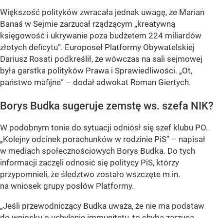
Większość polityków zwracała jednak uwagę, że Marian
Banaś w Sejmie zarzucał rządzącym „kreatywną
księgowość i ukrywanie poza budżetem 224 miliardów
złotych deficytu”. Europoseł Platformy Obywatelskiej
Dariusz Rosati podkreślił, że wówczas na sali sejmowej
była garstka polityków Prawa i Sprawiedliwości. „Ot,
państwo mafijne” – dodał adwokat Roman Giertych.
Borys Budka sugeruje zemstę ws. szefa NIK?
W podobnym tonie do sytuacji odniósł się szef klubu PO.
„Kolejny odcinek porachunków w rodzinie PiS” – napisał
w mediach społecznościowych Borys Budka. Do tych
informacji zaczęli odnosić się politycy PiS, którzy
przypomnieli, że śledztwo zostało wszczęte m.in.
na wniosek grupy posłów Platformy.
„Jeśli przewodniczący Budka uważa, że nie ma podstaw
do wniosku o uchylenie immunitetu, to chyba zarzuca