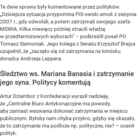
Te dwie sprawy były komentowane przez polityków.
„Dzisiejsza sytuacja przypomina PiS-owski amok z sierpnia
2007 r., gdy odwołali, a potem zatrzymali swojego szefa
MSWiA. Kilka miesięcy później stracili władzę
w przedterminowych wyborach” – podkreślił poseł PO
Tomasz Siemoniak. Jego kolega z Senatu Krzysztof Brejza
uzupełnił, że „zaczęło się od zatrzymania na lotnisku
doradcy Andrzeja Leppera.
Śledztwo ws. Mariana Banasia i zatrzymanie
jego syna. Politycy komentują
Artur Dziambor z Konfederacji wyraził nadzieję,
że „Centralne Biuro Antykorupcyjne ma powody,
aby zamiast wezwania dokonać zatrzymania w miejscu
publicznym. Byłoby nam chyba przykro, gdyby się okazało,
że to zatrzymanie ma podłoże np. polityczne, nie? – ocenił
polityk.