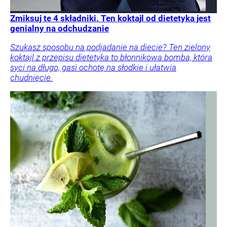
Zmiksuj te 4 składniki. Ten koktajl od dietetyka jest
genialny na odchudzanie
Szukasz sposobu na podjadanie na diecie? Ten zielony
koktajl z przepisu dietetyka to błonnikowa bomba, która
syci na długo, gasi ochotę na słodkie i ułatwia
chudnięcie.