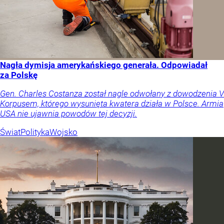
Nagła dymisja amerykańskiego generała. Odpowiadał
za Polskę
Gen. Charles Costanza został nagle odwołany z dowodzenia V
Korpusem, którego wysunięta kwatera działa w Polsce. Armia
USA nie ujawnia powodów tej decyzji.
Świat
Polityka
Wojsko