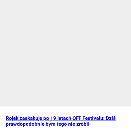
Rojek zaskakuje po 19 latach OFF Festivalu: Dziś
prawdopodobnie bym tego nie zrobił