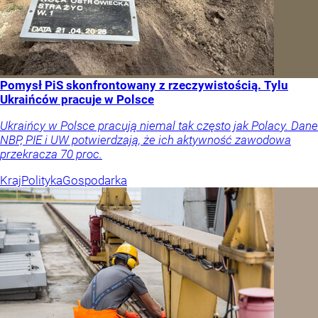
Pomysł PiS skonfrontowany z rzeczywistością. Tylu
Ukraińców pracuje w Polsce
Ukraińcy w Polsce pracują niemal tak często jak Polacy. Dane
NBP, PIE i UW potwierdzają, że ich aktywność zawodowa
przekracza 70 proc.
Kraj
Polityka
Gospodarka