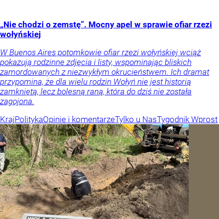
„Nie chodzi o zemstę”. Mocny apel w sprawie ofiar rzezi
wołyńskiej
W Buenos Aires potomkowie ofiar rzezi wołyńskiej wciąż
pokazują rodzinne zdjęcia i listy, wspominając bliskich
zamordowanych z niezwykłym okrucieństwem. Ich dramat
przypomina, że dla wielu rodzin Wołyń nie jest historią
zamkniętą, lecz bolesną raną, która do dziś nie została
zagojona.
Kraj
Polityka
Opinie i komentarze
Tylko u Nas
Tygodnik Wprost