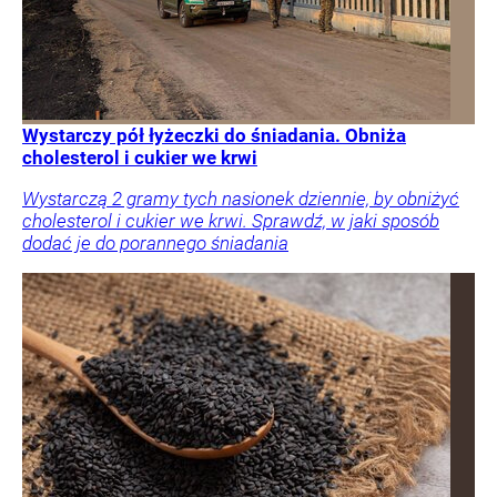
Wystarczy pół łyżeczki do śniadania. Obniża
cholesterol i cukier we krwi
Wystarczą 2 gramy tych nasionek dziennie, by obniżyć
cholesterol i cukier we krwi. Sprawdź, w jaki sposób
dodać je do porannego śniadania