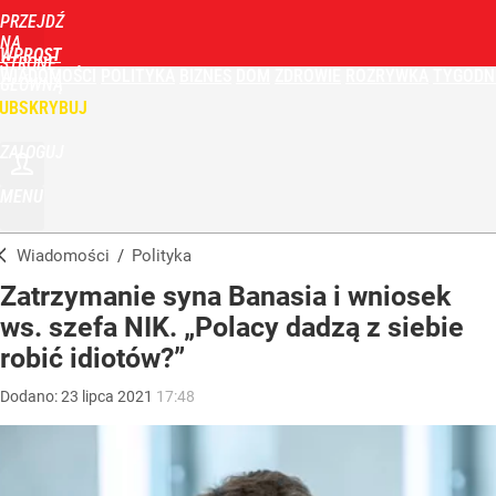
PRZEJDŹ
NA
WPROST
STRONĘ
WIADOMOŚCI
POLITYKA
BIZNES
DOM
ZDROWIE
ROZRYWKA
TYGODN
GŁÓWNĄ
UBSKRYBUJ
ZALOGUJ
MENU
Wiadomości
/
Polityka
Zatrzymanie syna Banasia i wniosek
ws. szefa NIK. „Polacy dadzą z siebie
robić idiotów?”
Dodano:
23
lipca
2021
17:48