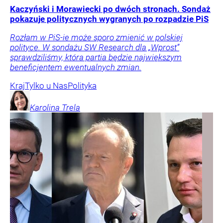
Kaczyński i Morawiecki po dwóch stronach. Sondaż
pokazuje politycznych wygranych po rozpadzie PiS
Rozłam w PiS-ie może sporo zmienić w polskiej
polityce. W sondażu SW Research dla „Wprost”
sprawdziliśmy, która partia będzie największym
beneficjentem ewentualnych zmian.
Kraj
Tylko u Nas
Polityka
Karolina
Trela