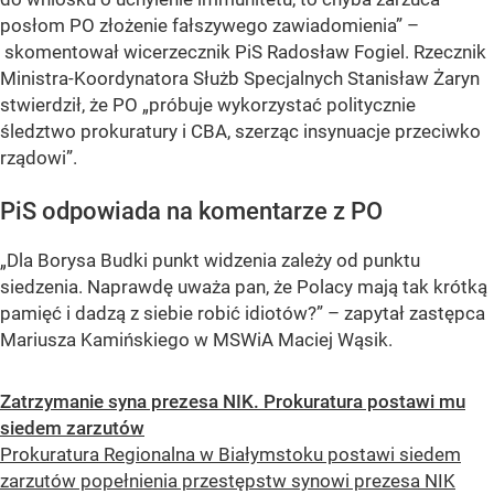
posłom PO złożenie fałszywego zawiadomienia” –
skomentował wicerzecznik PiS Radosław Fogiel. Rzecznik
Ministra-Koordynatora Służb Specjalnych Stanisław Żaryn
stwierdził, że PO „próbuje wykorzystać politycznie
śledztwo prokuratury i CBA, szerząc insynuacje przeciwko
rządowi”.
PiS odpowiada na komentarze z PO
„Dla Borysa Budki punkt widzenia zależy od punktu
siedzenia. Naprawdę uważa pan, że Polacy mają tak krótką
pamięć i dadzą z siebie robić idiotów?” – zapytał zastępca
Mariusza Kamińskiego w MSWiA Maciej Wąsik.
Zatrzymanie syna prezesa NIK. Prokuratura postawi mu
siedem zarzutów
Prokuratura Regionalna w Białymstoku postawi siedem
zarzutów popełnienia przestępstw synowi prezesa NIK