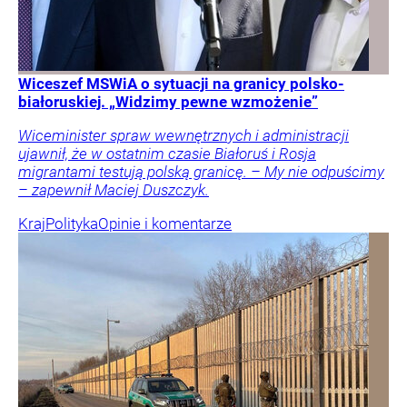
Wiceszef MSWiA o sytuacji na granicy polsko-
białoruskiej. „Widzimy pewne wzmożenie”
Wiceminister spraw wewnętrznych i administracji
ujawnił, że w ostatnim czasie Białoruś i Rosja
migrantami testują polską granicę. – My nie odpuścimy
– zapewnił Maciej Duszczyk.
Kraj
Polityka
Opinie i komentarze