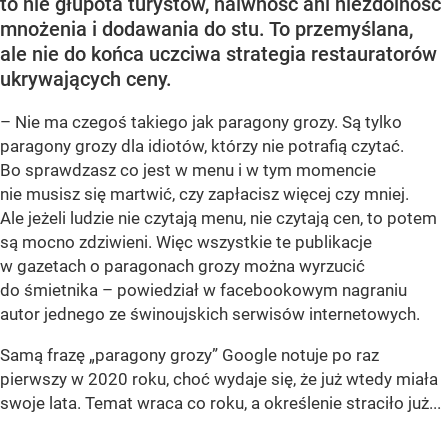
to nie głupota turystów, naiwność ani niezdolność
mnożenia i dodawania do stu. To przemyślana,
ale nie do końca uczciwa strategia restauratorów
ukrywających ceny.
– Nie ma czegoś takiego jak paragony grozy. Są tylko
paragony grozy dla idiotów, którzy nie potrafią czytać.
Bo sprawdzasz co jest w menu i w tym momencie
nie musisz się martwić, czy zapłacisz więcej czy mniej.
Ale jeżeli ludzie nie czytają menu, nie czytają cen, to potem
są mocno zdziwieni. Więc wszystkie te publikacje
w gazetach o paragonach grozy można wyrzucić
do śmietnika – powiedział w facebookowym nagraniu
autor jednego ze świnoujskich serwisów internetowych.
Samą frazę „paragony grozy” Google notuje po raz
pierwszy w 2020 roku, choć wydaje się, że już wtedy miała
swoje lata. Temat wraca co roku, a określenie straciło już...