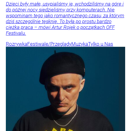
Dzieci były małe, usypialiśmy je, wchodziliśmy na górę i
do późnej nocy siedzieliśmy przy komputerach. Nie
wspominam tego jako romantycznego czasu, za którym
dziś szczególnie tęsknię. To była po prostu bardzo
ciężka praca – mówi Artur Rojek o początkach OFF
Festivalu.
Rozrywka
Festiwale/Przeglądy
Muzyka
Tylko u Nas