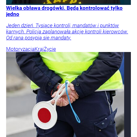
Wielka obława drogówki. Będą kontrolować tylko
jedno
Jeden dzień. Tysiące kontroli, mandatów i punktów
karnych. Policja zaplanowała akcję kontroli kierowców.
Od rana posypią się mandaty.
Motoryzacja
Kraj
Życie