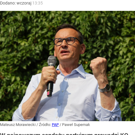
Dodano:
wczoraj
13:35
Mateusz Morawiecki
/ Źródło:
PAP
/
Paweł Supernak