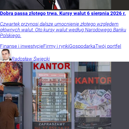
Dobra passa złotego trwa. Kursy walut 6 sierpnia 2026 r.
Czwartek przynosi dalsze umocnienie złotego względem
głównych walut. Oto kursy walut według Narodowego Banku
Polskiego.
Finanse i inwestycje
Firmy i rynki
Gospodarka
Twój portfel
Radosław
Święcki