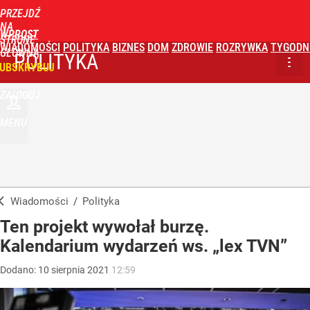
PRZEJDŹ
NA
WPROST
STRONĘ
WIADOMOŚCI
POLITYKA
BIZNES
DOM
ZDROWIE
ROZRYWKA
TYGODN
GŁÓWNĄ
POLITYKA
UBSKRYBUJ
ZALOGUJ
MENU
Wiadomości
/
Polityka
Ten projekt wywołał burzę.
Kalendarium wydarzeń ws. „lex TVN”
Dodano:
10
sierpnia
2021
12:59