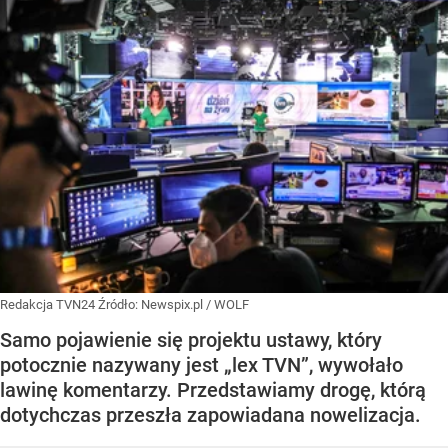
Redakcja TVN24
Źródło:
Newspix.pl
/
WOLF
Samo pojawienie się projektu ustawy, który
potocznie nazywany jest „lex TVN”, wywołało
lawinę komentarzy. Przedstawiamy drogę, którą
dotychczas przeszła zapowiadana nowelizacja.