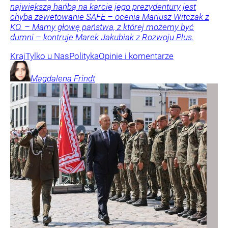
największą hańbą na karcie jego prezydentury jest
chyba zawetowanie SAFE – ocenia Mariusz Witczak z
KO. – Mamy głowę państwa, z której możemy być
dumni – kontruje Marek Jakubiak z Rozwoju Plus.
Kraj
Tylko u Nas
Polityka
Opinie i komentarze
Magdalena
Frindt