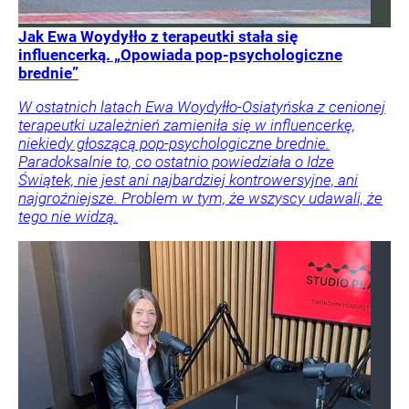
Jak Ewa Woydyłło z terapeutki stała się
influencerką. „Opowiada pop-psychologiczne
brednie”
W ostatnich latach Ewa Woydyłło-Osiatyńska z cenionej
terapeutki uzależnień zamieniła się w influencerkę,
niekiedy głoszącą pop-psychologiczne brednie.
Paradoksalnie to, co ostatnio powiedziała o Idze
Świątek, nie jest ani najbardziej kontrowersyjne, ani
najgroźniejsze. Problem w tym, że wszyscy udawali, że
tego nie widzą.