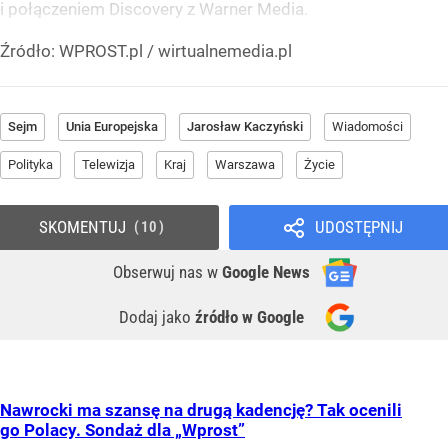
i połączeniem Discovery z Warner Media.
Źródło:
WPROST.pl
/
wirtualnemedia.pl
Sejm
Unia Europejska
Jarosław Kaczyński
Wiadomości
Polityka
Telewizja
Kraj
Warszawa
Życie
SKOMENTUJ
UDOSTĘPNIJ
10
Obserwuj nas
w
Google News
Dodaj jako
źródło w Google
Nawrocki ma szansę na drugą kadencję? Tak ocenili
go Polacy. Sondaż dla „Wprost”