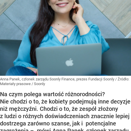
Anna Panek, członek zarządu Soonly Finance, prezes Fundacji Soonly
/ Źródło:
Materiały prasowe
/
Soonly
Na czym polega wartość różnorodności?
Nie chodzi o to, że kobiety podejmują inne decyzje
niż mężczyźni. Chodzi o to, że zespół złożony
z ludzi o różnych doświadczeniach znacznie lepiej
dostrzega zarówno szanse, jak i potencjalne
zagrożenia – mówi Anna Panek, członek zarządu