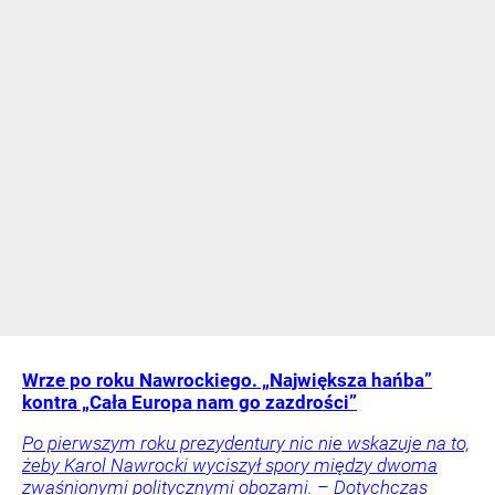
Wrze po roku Nawrockiego. „Największa hańba”
kontra „Cała Europa nam go zazdrości”
Po pierwszym roku prezydentury nic nie wskazuje na to,
żeby Karol Nawrocki wyciszył spory między dwoma
zwaśnionymi politycznymi obozami. – Dotychczas