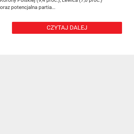
Korony Polskiej (9,4 proc.), Lewica (7,6 proc.)
oraz potencjalna partia...
CZYTAJ DALEJ