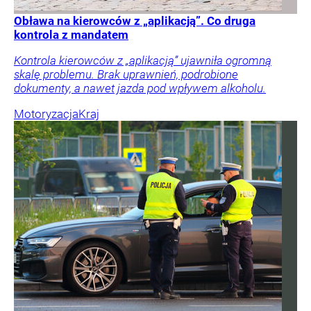
Obława na kierowców z „aplikacją”. Co druga
kontrola z mandatem
Kontrola kierowców z „aplikacją” ujawniła ogromną
skalę problemu. Brak uprawnień, podrobione
dokumenty, a nawet jazda pod wpływem alkoholu.
Motoryzacja
Kraj