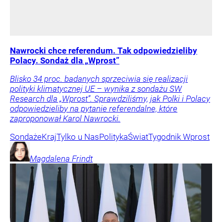
Nawrocki chce referendum. Tak odpowiedzieliby
Polacy. Sondaż dla „Wprost”
Blisko 34 proc. badanych sprzeciwia się realizacji
polityki klimatycznej UE – wynika z sondażu SW
Research dla „Wprost”. Sprawdziliśmy, jak Polki i Polacy
odpowiedzieliby na pytanie referendalne, które
zaproponował Karol Nawrocki.
Sondaże
Kraj
Tylko u Nas
Polityka
Świat
Tygodnik Wprost
Magdalena
Frindt