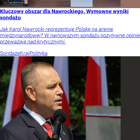
Kluczowy obszar dla Nawrockiego. Wymowne wyniki
sondażu
Jak Karol Nawrocki reprezentuje Polskę na arenie
międzynarodowej? W najnowszym sondażu pozytywne opinie
przeważają nad krytycznymi.
Sondaże
Kraj
Polityka