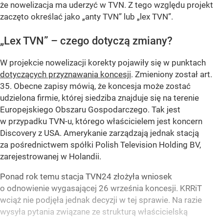
że nowelizacja ma uderzyć w TVN. Z tego względu projekt
zaczęto określać jako „anty TVN” lub „lex TVN”.
„Lex TVN” – czego dotyczą zmiany?
W projekcie nowelizacji korekty pojawiły się w punktach
dotyczących przyznawania koncesji
. Zmieniony został art.
35. Obecne zapisy mówią, że koncesja może zostać
udzielona firmie, której siedziba znajduje się na terenie
Europejskiego Obszaru Gospodarczego. Tak jest
w przypadku TVN-u, którego właścicielem jest koncern
Discovery z USA. Amerykanie zarządzają jednak stacją
za pośrednictwem spółki Polish Television Holding BV,
zarejestrowanej w Holandii.
Ponad rok temu stacja TVN24 złożyła wniosek
o odnowienie wygasającej 26 września koncesji. KRRiT
wciąż nie podjęła jednak decyzji w tej sprawie. Na razie
wysyła pytania związane ze strukturą właścicielską