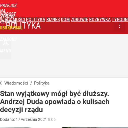
PRZEJDŹ
NA
WPROST
STRONĘ
WIADOMOŚCI
POLITYKA
BIZNES
DOM
ZDROWIE
ROZRYWKA
TYGODN
GŁÓWNĄ
POLITYKA
UBSKRYBUJ
ZALOGUJ
MENU
Wiadomości
/
Polityka
Stan wyjątkowy mógł być dłuższy.
Andrzej Duda opowiada o kulisach
decyzji rządu
Dodano:
17
września
2021
8:06