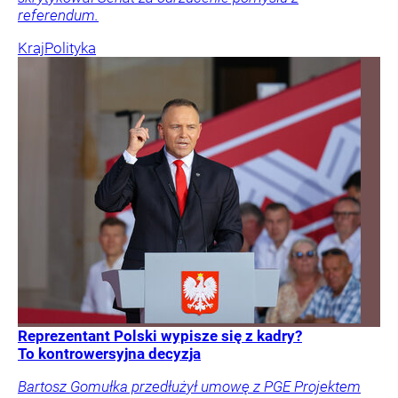
referendum.
Kraj
Polityka
Reprezentant Polski wypisze się z kadry?
To kontrowersyjna decyzja
Bartosz Gomułka przedłużył umowę z PGE Projektem