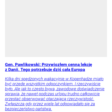
Gen. Pawlikowski: Przywiozłem cenną lekcję
z Danii. Tego potrzebuje dziś cała Europa
Kilka dni spędzonych wakacyjnie w Kopenhadze miało
być przede wszystkim odpoczynkiem. I rzeczywiście
było. Ale jak to często bywa, zawodowe doświadczenie
sprawia, że nawet podczas urlopu trudno całkowicie
przestać obserwować otaczającą rzeczywistość.
Zwłaszcza gdy przez wiele lat odpowiadało się za
bezpieczeństwo państwa.