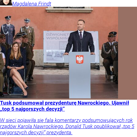
Magdalena
Frindt
Tusk podsumował prezydenturę Nawrockiego. Ujawnił
„top 5 najgorszych decyzji”
W sieci pojawiła się fala komentarzy podsumowujących rok
rządów Karola Nawrockiego. Donald Tusk opublikował „top 5
najgorszych decyzji” prezydenta.