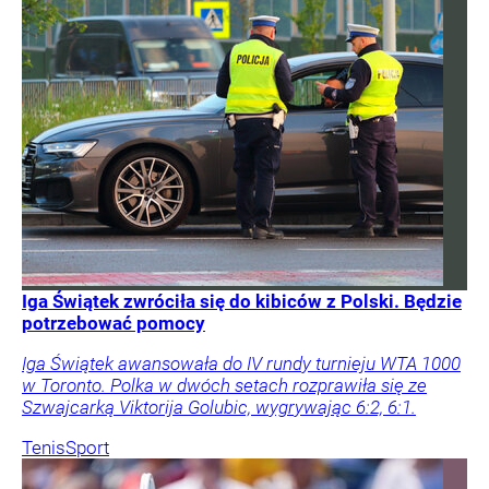
Iga Świątek zwróciła się do kibiców z Polski. Będzie
potrzebować pomocy
Iga Świątek awansowała do IV rundy turnieju WTA 1000
w Toronto. Polka w dwóch setach rozprawiła się ze
Szwajcarką Viktorija Golubic, wygrywając 6:2, 6:1.
Tenis
Sport