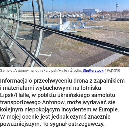
Samolot Antonow na lotnisku Lipsk/Halle
/ Źródło:
Shutterstock
/
Pol1310
Informacja o przechwyceniu drona z zapalnikiem
i materiałami wybuchowymi na lotnisku
Lipsk/Halle, w pobliżu ukraińskiego samolotu
transportowego Antonow, może wydawać się
kolejnym niepokojącym incydentem w Europie.
W mojej ocenie jest jednak czymś znacznie
poważniejszym. To sygnał ostrzegawczy.