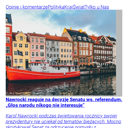
Opinie i komentarze
Polityka
Kraj
Świat
Tylko u Nas
Nawrocki reaguje na decyzję Senatu ws. referendum.
„Głos narodu nikogo nie interesuje”
Karol Nawrocki podczas świętowania rocznicy swojej
prezydentury nie uciekał od tematów bieżących. Mocno
skrytykował Senat za odrzucenie pomysłu z