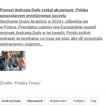
Pomysł Andrzeja Dudy zyskał akceptację. Polska
gospodarzem prestiżowego szczytu
Spotkanie Grupy Arraiolos w 2024 r. odbędzie się
w Polsce. Prezydenci państw Unii Europejskiej poparli
wniosek Andrzeja Dudy w tej kwestii. Polski polityk
wskazał na spotkaniu, co musi się stać, aby UE pozostała
wpływowym i ważnym...
Źródło:
"Polska Times"
Andrzej Duda
Morawiecki
Wiadomości
Polityka
Kraj