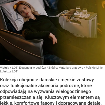
Vistula x LOT: Elegancja w podróży
/ Źródło:
Materiały prasowe
/
Polskie Linie
Lotnicze LOT
Kolekcja obejmuje damskie i męskie zestawy
oraz funkcjonalne akcesoria podróżne, które
odpowiadają na wyzwania wielogodzinnego
przemieszczania się. Kluczowym elementem są
lekkie, komfortowe fasony i dopracowane detale,