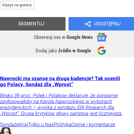
Kryzys na granicy
SKOMENTUJ
UDOSTĘPNIJ
Obserwuj nas
w
Google News
Dodaj jako
źródło w Google
Nawrocki ma szansę na drugą kadencję? Tak ocenili
go Polacy. Sondaż dla „Wprost”
Blisko 39 proc. Polek i Polaków deklaruje, że ponownie
zagłosowałoby na Karola Nawrockiego w wyborach
prezydenckich – wynika z sondażu SW Research dla
„Wprost”. Grupa krytyków głowy państwa jest liczniejsza.
Sondaże
Kraj
Tylko u Nas
Polityka
Opinie i komentarze