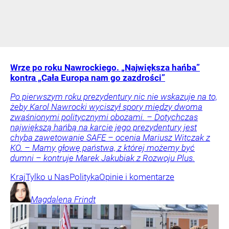
Wrze po roku Nawrockiego. „Największa hańba”
kontra „Cała Europa nam go zazdrości”
Po pierwszym roku prezydentury nic nie wskazuje na to,
żeby Karol Nawrocki wyciszył spory między dwoma
zwaśnionymi politycznymi obozami. – Dotychczas
największą hańbą na karcie jego prezydentury jest
chyba zawetowanie SAFE – ocenia Mariusz Witczak z
KO. – Mamy głowę państwa, z której możemy być
dumni – kontruje Marek Jakubiak z Rozwoju Plus.
Kraj
Tylko u Nas
Polityka
Opinie i komentarze
Magdalena
Frindt