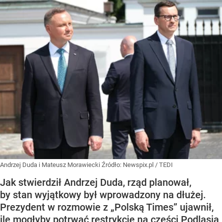
Andrzej Duda i Mateusz Morawiecki
Źródło:
Newspix.pl
/
TEDI
Jak stwierdził Andrzej Duda, rząd planował,
by stan wyjątkowy był wprowadzony na dłużej.
Prezydent w rozmowie z „Polską Times” ujawnił,
ile mogłyby potrwać restrykcje na części Podlasia