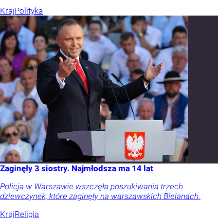
Kraj
Polityka
Zaginęły 3 siostry. Najmłodsza ma 14 lat
Policja w Warszawie wszczęła poszukiwania trzech
dziewczynek, które zaginęły na warszawskich Bielanach.
Kraj
Religia