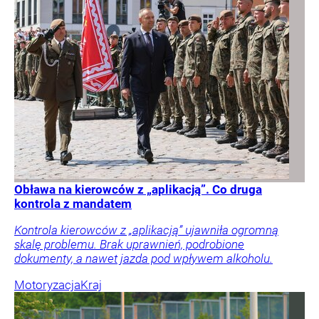
Obława na kierowców z „aplikacją”. Co druga
kontrola z mandatem
Kontrola kierowców z „aplikacją” ujawniła ogromną
skalę problemu. Brak uprawnień, podrobione
dokumenty, a nawet jazda pod wpływem alkoholu.
Motoryzacja
Kraj