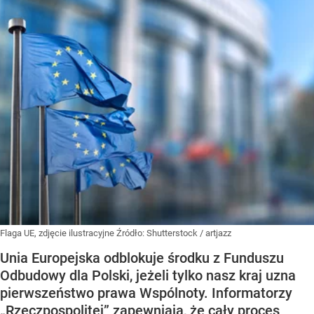
Flaga UE, zdjęcie ilustracyjne
Źródło:
Shutterstock
/
artjazz
Unia Europejska odblokuje środku z Funduszu
Odbudowy dla Polski, jeżeli tylko nasz kraj uzna
pierwszeństwo prawa Wspólnoty. Informatorzy
„Rzeczpospolitej” zapewniają, że cały proces