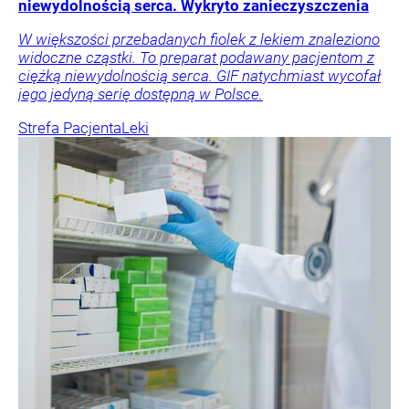
niewydolnością serca. Wykryto zanieczyszczenia
W większości przebadanych fiolek z lekiem znaleziono
widoczne cząstki. To preparat podawany pacjentom z
ciężką niewydolnością serca. GIF natychmiast wycofał
jego jedyną serię dostępną w Polsce.
Strefa Pacjenta
Leki