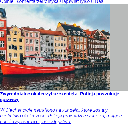
Opinie i komentarze
Polityka
Kraj
Świat
Tylko u Nas
Zwyrodnialec okaleczył szczenięta. Policja poszukuje
sprawcy
W Ciechanowie natrafiono na kundelki, które zostały
bestialsko okaleczone. Policja prowadzi czynności, mające
namierzyć sprawcę przestępstwa.