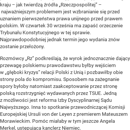
kraju – jak twierdzą źródła „Rzeczpospolitej” –
najważniejszym problemem jest wzbranianie się przed
uznaniem pierwszeństwa prawa unijnego przed prawem
polskim. W czwartek 30 września ma zapaść orzeczenie
Trybunału Konstytucyjnego w tej sprawie.
Najprawdopodobniej jednak termin jego wydania znów
zostanie przełożony.
Rozmówcy „Rz” podkreślają, że wyrok jednoznacznie dający
przewagę polskiemu prawodawstwu byłby wejściem
w „głęboki kryzys” relacji Polski z Unią i pozbawiłby obie
strony pola do kompromisu. Sposobem na zażegnanie
spory byłoby natomiast zaakceptowanie przez stronę
polską rozstrzygnięć wydawanych przez TSUE. Jedną
z możliwości jest reforma Izby Dyscyplinarnej Sądu
Najwyższego. Inna to spotkanie przewodniczącej Komisji
Europejskiej Ursuli von der Leyen z premierem Mateuszem
Morawieckim. Pomóc miałaby w tym jeszcze Angela
Merkel, ustępująca kanclerz Niemiec.