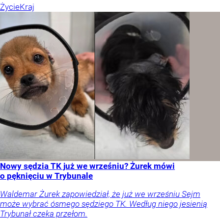
Życie
Kraj
Nowy sędzia TK już we wrześniu? Żurek mówi
o pęknięciu w Trybunale
Waldemar Żurek zapowiedział, że już we wrześniu Sejm
może wybrać ósmego sędziego TK. Według niego jesienią
Trybunał czeka przełom.