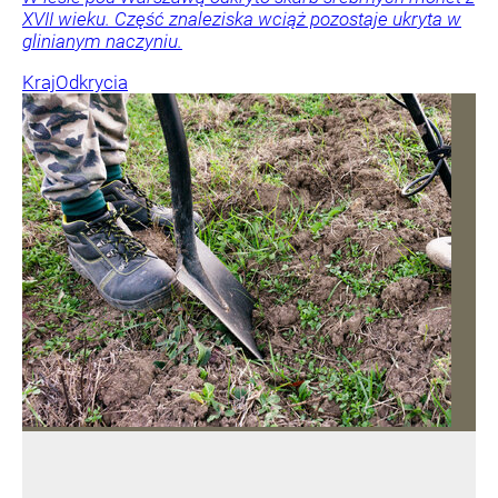
XVII wieku. Część znaleziska wciąż pozostaje ukryta w
glinianym naczyniu.
Kraj
Odkrycia