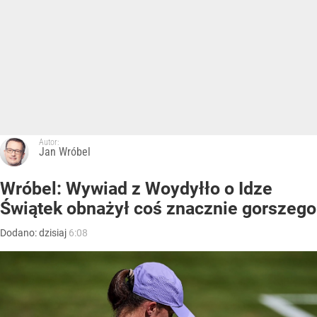
Autor:
Jan Wróbel
Wróbel: Wywiad z Woydyłło o Idze
Świątek obnażył coś znacznie gorszego
Dodano:
dzisiaj
6:08