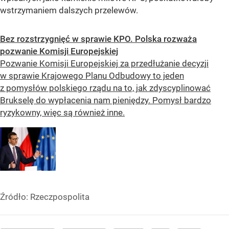
wstrzymaniem dalszych przelewów.
Bez rozstrzygnięć w sprawie KPO. Polska rozważa
pozwanie Komisji Europejskiej
Pozwanie Komisji Europejskiej za przedłużanie decyzji
w sprawie Krajowego Planu Odbudowy to jeden
z pomysłów polskiego rządu na to, jak zdyscyplinować
Brukselę do wypłacenia nam pieniędzy. Pomysł bardzo
ryzykowny, więc są również inne.
Źródło:
Rzeczpospolita