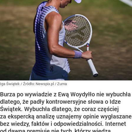
Iga Świątek
/ Źródło:
Newspix.pl
/
Zuma
Burza po wywiadzie z Ewą Woydyłło nie wybuchła
dlatego, że padły kontrowersyjne słowa o Idze
Świątek. Wybuchła dlatego, że coraz częściej
za ekspercką analizę uznajemy opinie wygłaszane
bez wiedzy, faktów i odpowiedzialności. Internet
od dawna premiuje nie tych, którzy wiedzą