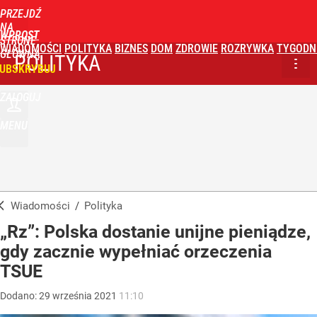
PRZEJDŹ
NA
WPROST
STRONĘ
WIADOMOŚCI
POLITYKA
BIZNES
DOM
ZDROWIE
ROZRYWKA
TYGODN
GŁÓWNĄ
POLITYKA
UBSKRYBUJ
ZALOGUJ
MENU
Wiadomości
/
Polityka
„Rz”: Polska dostanie unijne pieniądze,
gdy zacznie wypełniać orzeczenia
TSUE
Dodano:
29
września
2021
11:10