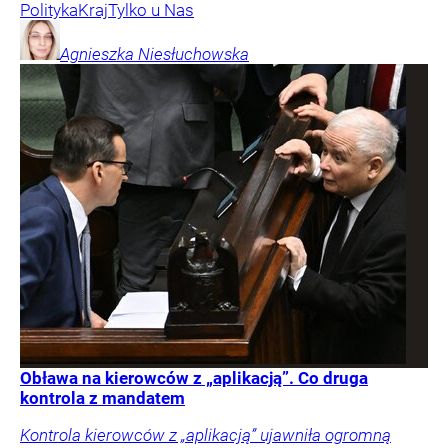
Polityka
Kraj
Tylko u Nas
Agnieszka
Niesłuchowska
Obława na kierowców z „aplikacją”. Co druga
kontrola z mandatem
Kontrola kierowców z „aplikacją” ujawniła ogromną