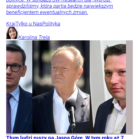
sprawdziliśmy, która partia będzie największym
beneficjentem ewentualnych zmian.
Kraj
Tylko u Nas
Polityka
Karolina
Trela
Tłum ludzi ruszy na Jasną Górę. W tym roku aż 7