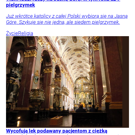
pielgrzymek
Już wkrótce katolicy z całej Polski wybiorą się na Jasną
Górę. Szykuje się nie jedna, ale siedem pielgrzymek.
Życie
Religia
Wycofują lek podawany pacjentom z ciężką