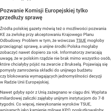
Pozwanie Komisji Europejskiej tylko
przedłuży sprawę
Źródła polskiej gazety mówią też o możliwości pozwania
KE za zwłokę przy akceptowaniu Krajowego Planu
Odbudowy. Problem w tym, że wówczas
TSUE
mogłoby
przeciągnąć sprawę, a unijne środki Polska mogłaby
zobaczyć nawet dopiero za rok. Informatorzy zwracają
uwagę, że w polskim rządzie nie brak mimo wszystko osób,
które chciałyby pójść na zwarcie z Brukselą. Pojawiają się
pomysły zamrożenia składki do unijnego budżetu
czy blokowania wymagających jednomyślności decyzji
w Radzie Unii Europejskiej.
Nawet gdyby spór z Unią zażegnano w ciągu dni. Wypłata
miliardowej zaliczki zajęłaby unijnym instytucjom do 7-8
tygodni. Co więcej, niewykonanie wyroków TSUE,
wpisanych jako kamienie milowe KPO, poskutkowałoby