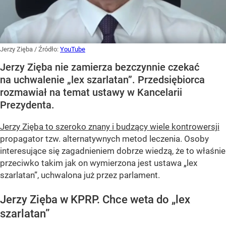
Jerzy Zięba
/ Źródło:
YouTube
Jerzy Zięba nie zamierza bezczynnie czekać
na uchwalenie „lex szarlatan”. Przedsiębiorca
rozmawiał na temat ustawy w Kancelarii
Prezydenta.
Jerzy Zięba to szeroko znany i budzący wiele kontrowersji
propagator tzw. alternatywnych metod leczenia. Osoby
interesujące się zagadnieniem dobrze wiedzą, że to właśnie
przeciwko takim jak on wymierzona jest ustawa „lex
szarlatan”, uchwalona już przez parlament.
Jerzy Zięba w KPRP. Chce weta do „lex
szarlatan”