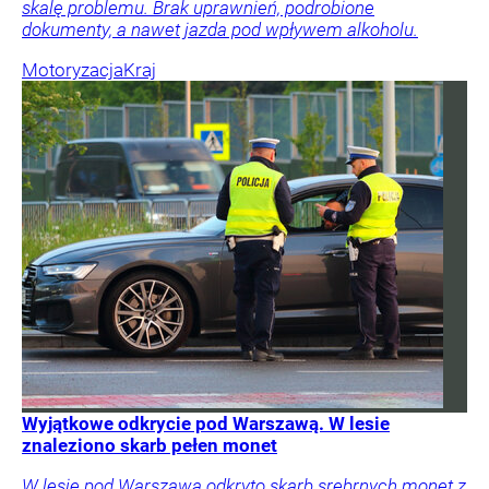
skalę problemu. Brak uprawnień, podrobione
dokumenty, a nawet jazda pod wpływem alkoholu.
Motoryzacja
Kraj
Wyjątkowe odkrycie pod Warszawą. W lesie
znaleziono skarb pełen monet
W lesie pod Warszawą odkryto skarb srebrnych monet z