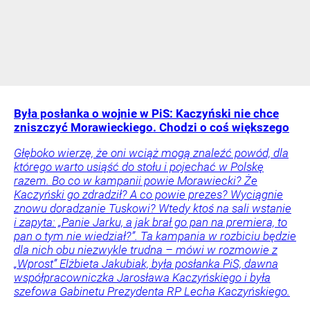
Była posłanka o wojnie w PiS: Kaczyński nie chce
zniszczyć Morawieckiego. Chodzi o coś większego
Głęboko wierzę, że oni wciąż mogą znaleźć powód, dla
którego warto usiąść do stołu i pojechać w Polskę
razem. Bo co w kampanii powie Morawiecki? Że
Kaczyński go zdradził? A co powie prezes? Wyciągnie
znowu doradzanie Tuskowi? Wtedy ktoś na sali wstanie
i zapyta: „Panie Jarku, a jak brał go pan na premiera, to
pan o tym nie wiedział?”. Ta kampania w rozbiciu będzie
dla nich obu niezwykle trudna – mówi w rozmowie z
„Wprost” Elżbieta Jakubiak, była posłanka PiS, dawna
współpracowniczka Jarosława Kaczyńskiego i była
szefowa Gabinetu Prezydenta RP Lecha Kaczyńskiego.